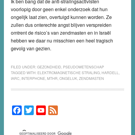
Ik ben bang dat de anti-stralingsactivisten
voorlopig door geen enkel onderzoek dat hun
ongelijk laat zien, overtuigd kunnen worden. Ze
zullen dus onterechte angst blijven verspreiden
omtrent de risico’s van zendmasten en in Israël
hebben we daar nu misschien een heel tragisch
gevolg van gezien.
FILED UNDER:
GEZONDHEID
,
PSEUDOWETENSCHAP
TAGGED WITH:
ELEKTROMAGNETISCHE STRALING
,
HARDELL
,
IARC
,
INTERPHONE
,
MTHR
,
ONGELUK
,
ZENDMASTEN
F
T
Y
F
Primary
Sidebar
a
wi
o
e
c
tt
u
e