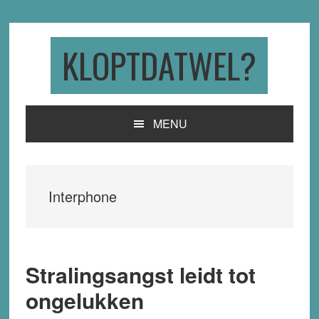
Skip
Skip
Skip
to
to
to
primary
main
primary
KLOPTDATWEL?
navigation
content
sidebar
MENU
Interphone
Stralingsangst leidt tot
ongelukken