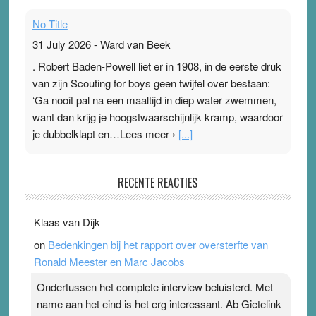
No Title
31 July 2026
-
Ward van Beek
. Robert Baden-Powell liet er in 1908, in de eerste druk
van zijn Scouting for boys geen twijfel over bestaan:
‘Ga nooit pal na een maaltijd in diep water zwemmen,
want dan krijg je hoogstwaarschijnlijk kramp, waardoor
je dubbelklapt en…Lees meer ›
[...]
Pleisterplakkers in de topspsort
RECENTE REACTIES
31 July 2026
-
Ward van Beek
. Na mondtape is nu de neuspleister in trek bij
Klaas van Dijk
topsporters. Ze hopen ermee hun hartslag te verlagen
on
Bedenkingen bij het rapport over oversterfte van
terwijl ze meer zuurstof opnemen. Daarop heeft zo’n
Ronald Meester en Marc Jacobs
pleister geen effect. Maar het gevoel ‘makkelijker te
ademen’ kan goud waard zijn. Door…Lees meer
Ondertussen het complete interview beluisterd. Met
Pleisterplakkers in de topspsort ›
[...]
name aan het eind is het erg interessant. Ab Gietelink