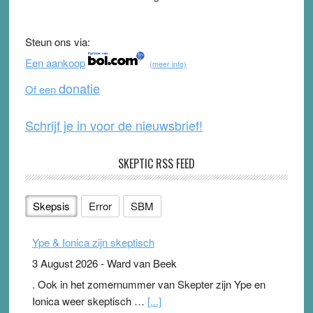
e
er
T
d
b
u
Steun ons via:
o
b
Een aankoop
(meer info)
o
e
donatie
Of een
k
Schrijf je in voor de nieuwsbrief!
SKEPTIC RSS FEED
Skepsis
Error
SBM
Ype & Ionica zijn skeptisch
3 August 2026
-
Ward van Beek
. Ook in het zomernummer van Skepter zijn Ype en
Ionica weer skeptisch …
[...]