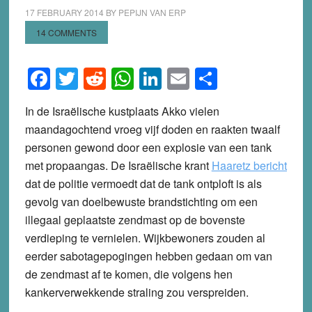
17 FEBRUARY 2014
BY
PEPIJN VAN ERP
14 COMMENTS
Facebook
Twitter
Reddit
WhatsApp
LinkedIn
Email
Share
In de Israëlische kustplaats Akko vielen
maandagochtend vroeg vijf doden en raakten twaalf
personen gewond door een explosie van een tank
met propaangas. De Israëlische krant
Haaretz bericht
dat de politie vermoedt dat de tank ontploft is als
gevolg van doelbewuste brandstichting om een
illegaal geplaatste zendmast op de bovenste
verdieping te vernielen. Wijkbewoners zouden al
eerder sabotagepogingen hebben gedaan om van
de zendmast af te komen, die volgens hen
kankerverwekkende straling zou verspreiden.