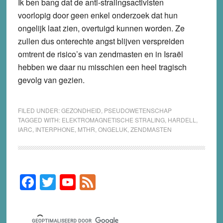
Ik ben bang dat de anti-stralingsactivisten
voorlopig door geen enkel onderzoek dat hun
ongelijk laat zien, overtuigd kunnen worden. Ze
zullen dus onterechte angst blijven verspreiden
omtrent de risico’s van zendmasten en in Israël
hebben we daar nu misschien een heel tragisch
gevolg van gezien.
FILED UNDER:
GEZONDHEID
,
PSEUDOWETENSCHAP
TAGGED WITH:
ELEKTROMAGNETISCHE STRALING
,
HARDELL
,
IARC
,
INTERPHONE
,
MTHR
,
ONGELUK
,
ZENDMASTEN
F
T
Y
F
Primary
Sidebar
a
wi
o
e
c
tt
u
e