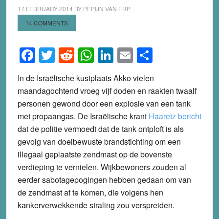
17 FEBRUARY 2014
BY
PEPIJN VAN ERP
14 COMMENTS
Facebook
Twitter
Reddit
WhatsApp
LinkedIn
Email
Share
In de Israëlische kustplaats Akko vielen
maandagochtend vroeg vijf doden en raakten twaalf
personen gewond door een explosie van een tank
met propaangas. De Israëlische krant
Haaretz bericht
dat de politie vermoedt dat de tank ontploft is als
gevolg van doelbewuste brandstichting om een
illegaal geplaatste zendmast op de bovenste
verdieping te vernielen. Wijkbewoners zouden al
eerder sabotagepogingen hebben gedaan om van
de zendmast af te komen, die volgens hen
kankerverwekkende straling zou verspreiden.