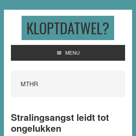
Skip
Skip
Skip
to
to
to
primary
main
primary
KLOPTDATWEL?
navigation
content
sidebar
MENU
MTHR
Stralingsangst leidt tot
ongelukken