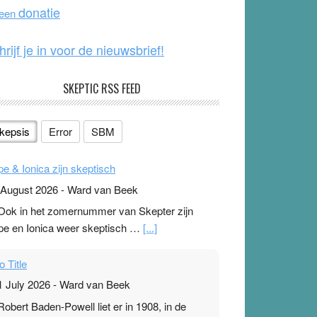
o
e
donatie
 een
k
hrijf je in voor de nieuwsbrief!
SKEPTIC RSS FEED
kepsis
Error
SBM
pe & Ionica zijn skeptisch
 August 2026
-
Ward van Beek
 Ook in het zomernummer van Skepter zijn
pe en Ionica weer skeptisch …
[...]
o Title
1 July 2026
-
Ward van Beek
 Robert Baden-Powell liet er in 1908, in de