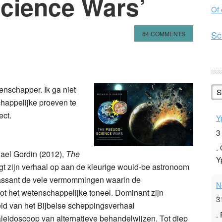
cience Wars’
Of
Sc
84 COMMENTS
n
l
hare
enschapper. Ik ga niet
S
happelijke proeven te
ect.
Y
3
.
ael Gordin (2012),
The
Y
ngt zijn verhaal op aan de kleurige would-be astronoom
assant de vele vermommingen waarin de
N
t het wetenschappelijke toneel. Dominant zijn
3
eid van het Bijbelse scheppingsverhaal
.
leidoscoop van alternatieve behandelwijzen. Tot diep