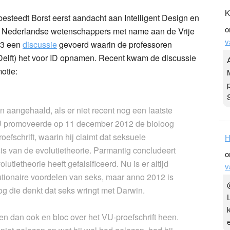
K
besteedt Borst eerst aandacht aan Intelligent Design en
o
le Nederlandse wetenschappers met name aan de Vrije
v
003 een
discussie
gevoerd waarin de professoren
elft) het voor ID opnamen. Recent kwam de discussie
otie:
en aangehaald, als er niet recent nog een laatste
U promoveerde op 11 december 2012 de bioloog
oefschrift, waarin hij claimt dat seksuele
H
sis van de evolutietheorie. Parmantig concludeert
o
utietheorie heeft gefalsificeerd. Nu is er altijd
v
utionaire voordelen van seks, maar anno 2012 is
og die denkt dat seks wringt met Darwin.
n dan ook en bloc over het VU-proefschrift heen.