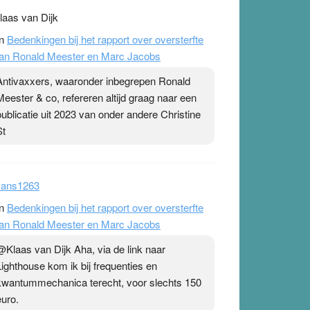
laas van Dijk
n
Bedenkingen bij het rapport over oversterfte
an Ronald Meester en Marc Jacobs
Antivaxxers, waaronder inbegrepen Ronald
Meester & co, refereren altijd graag naar een
publicatie uit 2023 van onder andere Christine
St
ans1263
n
Bedenkingen bij het rapport over oversterfte
an Ronald Meester en Marc Jacobs
@Klaas van Dijk Aha, via de link naar
Lighthouse kom ik bij frequenties en
kwantummechanica terecht, voor slechts 150
euro.