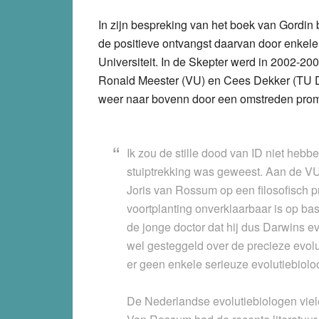
In zijn bespreking van het boek van Gordin 
de positieve ontvangst daarvan door enke
Universiteit. In de Skepter werd in 2002-2
Ronald Meester (VU) en Cees Dekker (TU D
weer naar bovenn door een omstreden prom
Ik zou de stille dood van ID niet hebb
stuiptrekking was geweest. Aan de V
Joris van Rossum op een filosofisch pr
voortplanting onverklaarbaar is op ba
de jonge doctor dat hij dus Darwins evol
wel gesteggeld over de precieze evol
er geen enkele serieuze evolutiebiolo
De Nederlandse evolutiebiologen viele