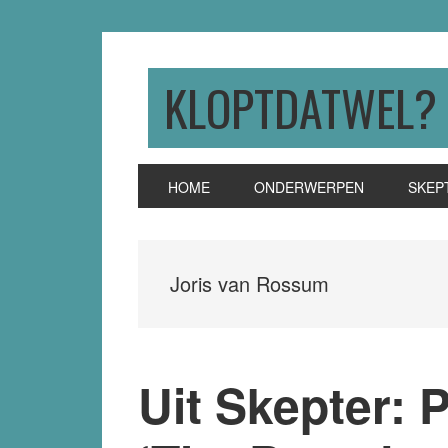
Skip
Skip
Skip
to
to
to
primary
main
primary
KLOPTDATWEL?
navigation
content
sidebar
HOME
ONDERWERPEN
SKEP
Joris van Rossum
Uit Skepter: 