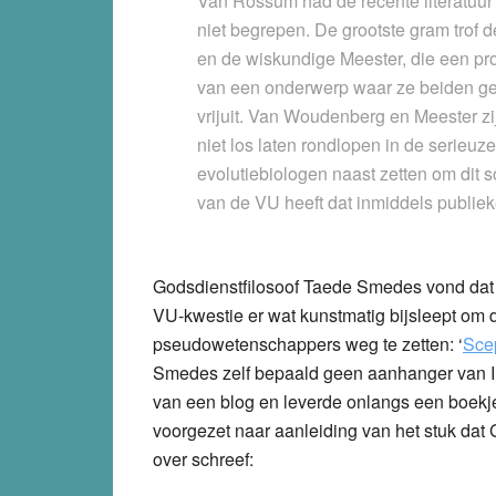
Van Rossum had de recente literatuur 
niet begrepen. De grootste gram trof
en de wiskundige Meester, die een p
van een onderwerp waar ze beiden ge
vrijuit. Van Woudenberg en Meester zij
niet los laten rondlopen in de serieuz
evolutiebiologen naast zetten om dit s
van de VU heeft dat inmiddels publieke
Godsdienstfilosoof Taede Smedes vond dat Bo
VU-kwestie er wat kunstmatig bijsleept om
pseudowetenschappers weg te zetten: ‘
Scep
Smedes zelf bepaald geen aanhanger van ID)
van een blog en leverde onlangs een boekj
voorgezet naar aanleiding van het stuk dat
over schreef: