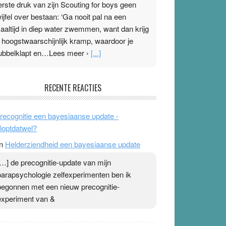
erste druk van zijn Scouting for boys geen
wijfel over bestaan: ‘Ga nooit pal na een
aaltijd in diep water zwemmen, want dan krijg
e hoogstwaarschijnlijk kramp, waardoor je
ubbelklapt en…Lees meer ›
[...]
leisterplakkers in de topspsort
RECENTE REACTIES
1 July 2026
-
Ward van Beek
 Na mondtape is nu de neuspleister in trek bij
recognitie een bayesiaanse update -
opsporters. Ze hopen ermee hun hartslag te
loptdatwel?
erlagen terwijl ze meer zuurstof opnemen.
n
Helderziendheid een bayesiaanse update
aarop heeft zo’n pleister geen effect. Maar het
evoel ‘makkelijker te ademen’ kan goud waard
[…] de precognitie-update van mijn
ijn. Door…Lees meer Pleisterplakkers in de
parapsychologie zelfexperimenten ben ik
opspsort ›
[...]
begonnen met een nieuw precognitie-
experiment van &