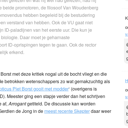
niet gelezen en wat hij wel had gelezen, had hij
 de beide promotoren, de filosoof Van Woudenberg
romovendus hebben begeleid bij de bestudering
K
en verstand van hebben. Ook de VU gaat niet
o
n ID-paladijnen van het eerste uur. Die kun je
v
e biologie. Daar moet je geharnaste
oort ID-oprispingen tegen te gaan. Ook de rector
lijk erkend.
rst met deze kritiek nogal uit de bocht vliegt en die
H
 de betrokken wetenschappers zo wat gemakzuchtig als
ticus Piet Borst gooit met modder
‘ (overigens is
o
. Meester ging een stapje verder dan het schrijven
v
e af,
Arrogant
getiteld. De discussie kan worden
 Gerdien de Jong in de
meest recente Skepter
daar weer