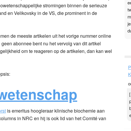
e
udowetenschappelijke stromingen binnen de serieuze
t
nd en Velikovsky in de VS, die prominent in de
m
j
d
men de meeste artikelen uit het vorige nummer online
 geen abonnee bent nu het vervolg van dit artikel
P
gelijkheid om te reageren op de artikelen, dan kan wel
3
.
P
t
epsis:
K
v
o
D
wetenschap
g
z
t
rst
is emeritus hoogleraar klinische biochemie aan
 columns in NRC en hij is ook lid van het Comité van