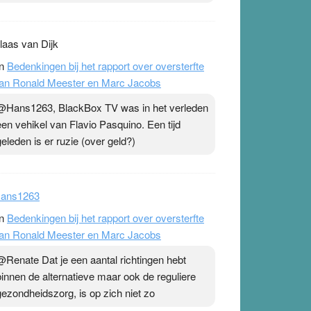
laas van Dijk
n
Bedenkingen bij het rapport over oversterfte
an Ronald Meester en Marc Jacobs
@Hans1263, BlackBox TV was in het verleden
een vehikel van Flavio Pasquino. Een tijd
geleden is er ruzie (over geld?)
ans1263
n
Bedenkingen bij het rapport over oversterfte
an Ronald Meester en Marc Jacobs
@Renate Dat je een aantal richtingen hebt
binnen de alternatieve maar ook de reguliere
gezondheidszorg, is op zich niet zo