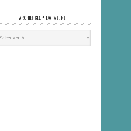
ARCHIEF KLOPTDATWEL.NL
hief
ptdatwel.nl