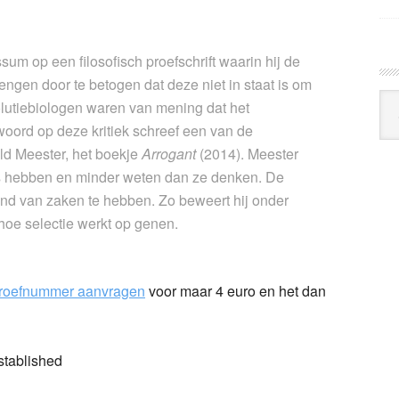
m op een filosofisch proefschrift waarin hij de
rengen door te betogen dat deze niet in staat is om
Arc
olutiebiologen waren van mening dat het
Klo
woord op deze kritiek schreef een van de
ld Meester, het boekje
Arrogant
(2014). Meester
ies hebben en minder weten dan ze denken. De
stand van zaken te hebben. Zo beweert hij onder
 hoe selectie werkt op genen.
roefnummer aanvragen
voor maar 4 euro en het dan
stablished