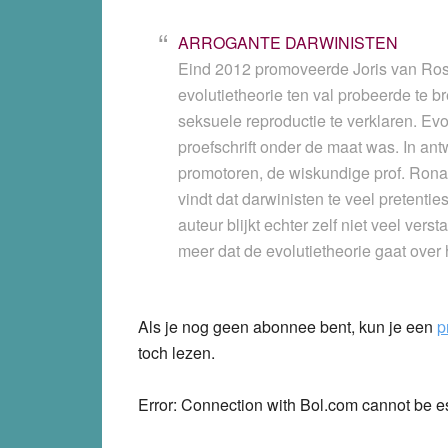
ARROGANTE DARWINISTEN
Eind 2012 promoveerde Joris van Rossu
evolutietheorie ten val probeerde te b
seksuele reproductie te verklaren. Ev
proefschrift onder de maat was. In ant
promotoren, de wiskundige prof. Rona
vindt dat darwinisten te veel pretent
auteur blijkt echter zelf niet veel ver
meer dat de evolutietheorie gaat over
Als je nog geen abonnee bent, kun je een
p
toch lezen.
Error: Connection with Bol.com cannot be e