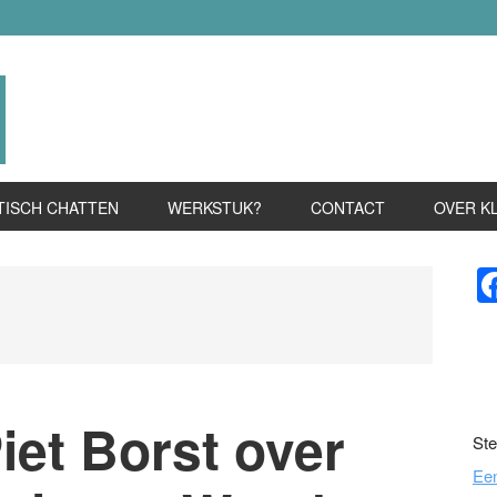
TISCH CHATTEN
WERKSTUK?
CONTACT
OVER K
P
S
Piet Borst over
Ste
Ee