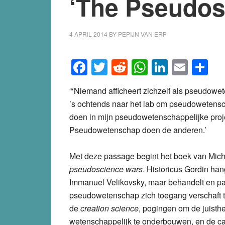
‘The Pseudos
4 APRIL 2014
BY
PEPIJN VAN ERP
Facebook
Twitter
Reddit
WhatsApp
LinkedI
Emai
S
“‘Niemand afficheert zichzelf als pseudowet
’s ochtends naar het lab om pseudowetensc
doen in mijn pseudowetenschappelijke proj
Pseudowetenschap doen de anderen.’
Met deze passage begint het boek van Mich
pseudoscience wars
. Historicus Gordin ha
Immanuel Velikovsky, maar behandelt en p
pseudowetenschap zich toegang verschaft to
de
creation science
, pogingen om de juisth
wetenschappelijk te onderbouwen, en de ca