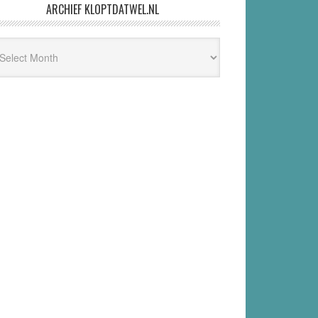
ARCHIEF KLOPTDATWEL.NL
hief
ptdatwel.nl