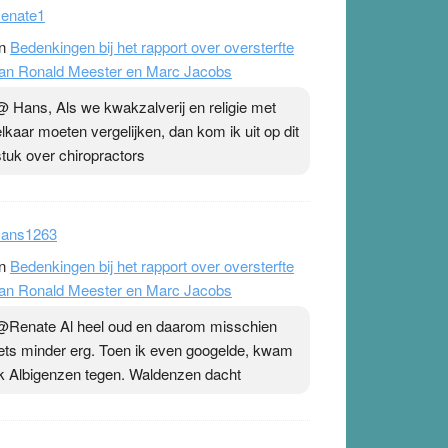
enate1
n
Bedenkingen bij het rapport over oversterfte
an Ronald Meester en Marc Jacobs
@ Hans, Als we kwakzalverij en religie met
elkaar moeten vergelijken, dan kom ik uit op dit
stuk over chiropractors
ans1263
n
Bedenkingen bij het rapport over oversterfte
an Ronald Meester en Marc Jacobs
@Renate Al heel oud en daarom misschien
iets minder erg. Toen ik even googelde, kwam
ik Albigenzen tegen. Waldenzen dacht