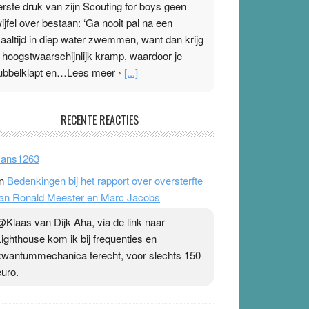
erste druk van zijn Scouting for boys geen
wijfel over bestaan: ‘Ga nooit pal na een
aaltijd in diep water zwemmen, want dan krijg
e hoogstwaarschijnlijk kramp, waardoor je
ubbelklapt en…Lees meer ›
[...]
leisterplakkers in de topspsort
RECENTE REACTIES
1 July 2026
-
Ward van Beek
 Na mondtape is nu de neuspleister in trek bij
ans1263
opsporters. Ze hopen ermee hun hartslag te
n
Bedenkingen bij het rapport over oversterfte
erlagen terwijl ze meer zuurstof opnemen.
an Ronald Meester en Marc Jacobs
aarop heeft zo’n pleister geen effect. Maar het
evoel ‘makkelijker te ademen’ kan goud waard
@Klaas van Dijk Aha, via de link naar
ijn. Door…Lees meer Pleisterplakkers in de
Lighthouse kom ik bij frequenties en
opspsort ›
[...]
kwantummechanica terecht, voor slechts 150
euro.