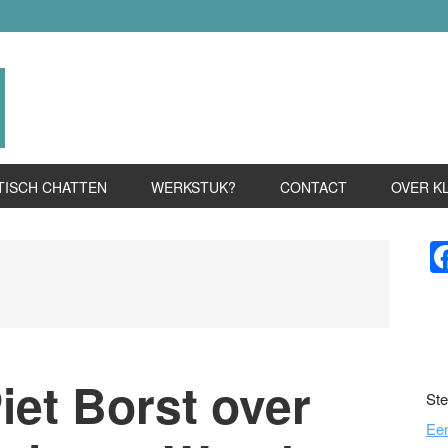
TISCH CHATTEN
WERKSTUK?
CONTACT
OVER K
P
S
Piet Borst over
Ste
Ee