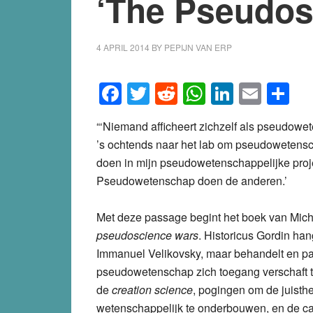
‘The Pseudos
4 APRIL 2014
BY
PEPIJN VAN ERP
Facebook
Twitter
Reddit
WhatsApp
LinkedI
Emai
S
“‘Niemand afficheert zichzelf als pseudowet
’s ochtends naar het lab om pseudowetensc
doen in mijn pseudowetenschappelijke proj
Pseudowetenschap doen de anderen.’
Met deze passage begint het boek van Mich
pseudoscience wars
. Historicus Gordin ha
Immanuel Velikovsky, maar behandelt en p
pseudowetenschap zich toegang verschaft to
de
creation science
, pogingen om de juisth
wetenschappelijk te onderbouwen, en de ca