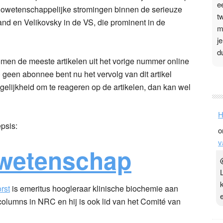
e
udowetenschappelijke stromingen binnen de serieuze
t
nd en Velikovsky in de VS, die prominent in de
m
j
d
men de meeste artikelen uit het vorige nummer online
 geen abonnee bent nu het vervolg van dit artikel
P
gelijkheid om te reageren op de artikelen, dan kan wel
3
.
H
t
epsis:
o
v
v
D
wetenschap
g
z
t
rst
is emeritus hoogleraar klinische biochemie aan
 columns in NRC en hij is ook lid van het Comité van