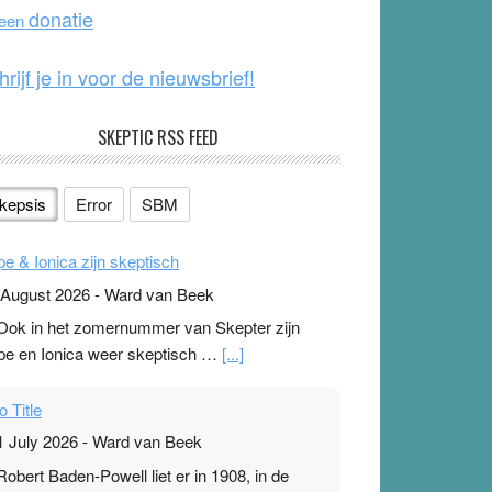
o
e
donatie
 een
k
hrijf je in voor de nieuwsbrief!
SKEPTIC RSS FEED
kepsis
Error
SBM
pe & Ionica zijn skeptisch
 August 2026
-
Ward van Beek
 Ook in het zomernummer van Skepter zijn
pe en Ionica weer skeptisch …
[...]
o Title
1 July 2026
-
Ward van Beek
 Robert Baden-Powell liet er in 1908, in de