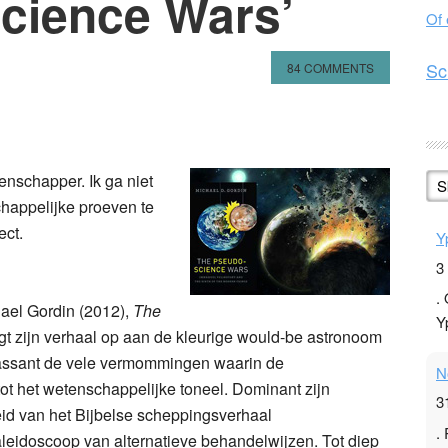
cience Wars’
Of
Sc
84 COMMENTS
n
l
hare
enschapper. Ik ga niet
S
happelijke proeven te
ect.
Y
3
.
ael Gordin (2012),
The
Y
ngt zijn verhaal op aan de kleurige would-be astronoom
assant de vele vermommingen waarin de
N
t het wetenschappelijke toneel. Dominant zijn
3
eid van het Bijbelse scheppingsverhaal
.
leidoscoop van alternatieve behandelwijzen. Tot diep