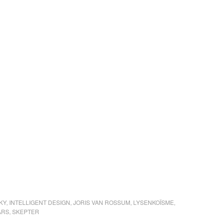
KY
,
INTELLIGENT DESIGN
,
JORIS VAN ROSSUM
,
LYSENKOÏSME
,
ARS
,
SKEPTER