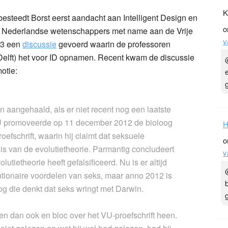
K
besteedt Borst eerst aandacht aan Intelligent Design en
o
le Nederlandse wetenschappers met name aan de Vrije
v
003 een
discussie
gevoerd waarin de professoren
elft) het voor ID opnamen. Recent kwam de discussie
otie:
en aangehaald, als er niet recent nog een laatste
U promoveerde op 11 december 2012 de bioloog
H
oefschrift, waarin hij claimt dat seksuele
o
sis van de evolutietheorie. Parmantig concludeert
v
utietheorie heeft gefalsificeerd. Nu is er altijd
utionaire voordelen van seks, maar anno 2012 is
og die denkt dat seks wringt met Darwin.
n dan ook en bloc over het VU-proefschrift heen.