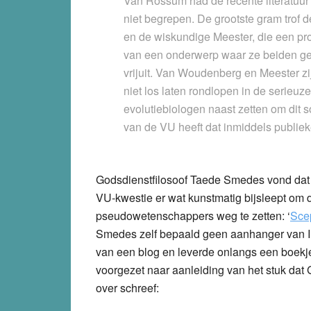
Van Rossum had de recente literatuur 
niet begrepen. De grootste gram trof
en de wiskundige Meester, die een p
van een onderwerp waar ze beiden ge
vrijuit. Van Woudenberg en Meester zij
niet los laten rondlopen in de serieuz
evolutiebiologen naast zetten om dit s
van de VU heeft dat inmiddels publieke
Godsdienstfilosoof Taede Smedes vond dat Bo
VU-kwestie er wat kunstmatig bijsleept om
pseudowetenschappers weg te zetten: ‘
Scep
Smedes zelf bepaald geen aanhanger van ID)
van een blog en leverde onlangs een boekj
voorgezet naar aanleiding van het stuk dat
over schreef: