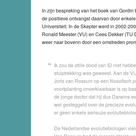
In zijn bespreking van het boek van Gordin 
de positieve ontvangst daarvan door enke
Universiteit. In de Skepter werd in 2002-2
Ronald Meester (VU) en Cees Dekker (TU D
weer naar bovenn door een omstreden prom
Ik zou de stille dood van ID niet hebb
stuiptrekking was geweest. Aan de V
Joris van Rossum op een filosofisch pr
voortplanting onverklaarbaar is op ba
de jonge doctor dat hij dus Darwins evol
wel gesteggeld over de precieze evol
er geen enkele serieuze evolutiebiolo
De Nederlandse evolutiebiologen viele