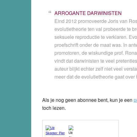
ARROGANTE DARWINISTEN
Eind 2012 promoveerde Joris van Rossu
evolutietheorie ten val probeerde te b
seksuele reproductie te verklaren. Ev
proefschrift onder de maat was. In ant
promotoren, de wiskundige prof. Rona
vindt dat darwinisten te veel pretent
auteur blijkt echter zelf niet veel ver
meer dat de evolutietheorie gaat over
Als je nog geen abonnee bent, kun je een
p
toch lezen.