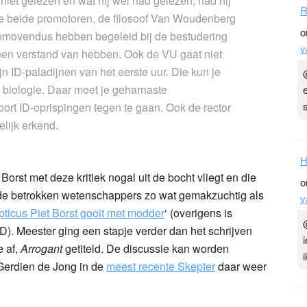
niet gelezen en wat hij wel had gelezen, had hij
R
 de beide promotoren, de filosoof Van Woudenberg
o
romovendus hebben begeleid bij de bestudering
v
en verstand van hebben. Ook de VU gaat niet
n ID-paladijnen van het eerste uur. Die kun je
e biologie. Daar moet je geharnaste
oort ID-oprispingen tegen te gaan. Ook de rector
lijk erkend.
H
rst met deze kritiek nogal uit de bocht vliegt en die
o
 de betrokken wetenschappers zo wat gemakzuchtig als
v
ticus Piet Borst gooit met modder
‘ (overigens is
. Meester ging een stapje verder dan het schrijven
e af,
Arrogant
getiteld. De discussie kan worden
 Gerdien de Jong in de
meest recente Skepter
daar weer