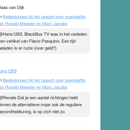
laas van Dijk
n
Bedenkingen bij het rapport over oversterfte
an Ronald Meester en Marc Jacobs
@Hans1263, BlackBox TV was in het verleden
een vehikel van Flavio Pasquino. Een tijd
geleden is er ruzie (over geld?)
ans1263
n
Bedenkingen bij het rapport over oversterfte
an Ronald Meester en Marc Jacobs
@Renate Dat je een aantal richtingen hebt
binnen de alternatieve maar ook de reguliere
gezondheidszorg, is op zich niet zo