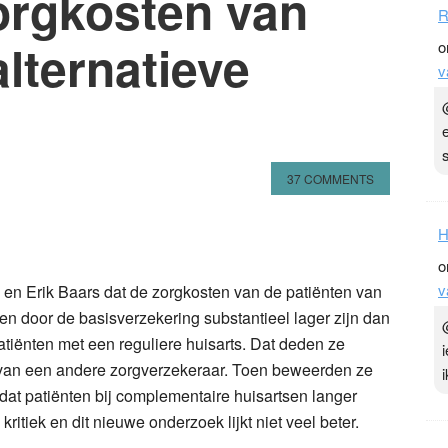
orgkosten van
R
alternatieve
o
v
37 COMMENTS
n
l
hare
H
o
v
n en Erik Baars dat de zorgkosten van de patiënten van
n door de basisverzekering substantieel lager zijn dan
tiënten met een reguliere huisarts. Dat deden ze
d van een andere zorgverzekeraar. Toen beweerden ze
at patiënten bij complementaire huisartsen langer
tiek en dit nieuwe onderzoek lijkt niet veel beter.