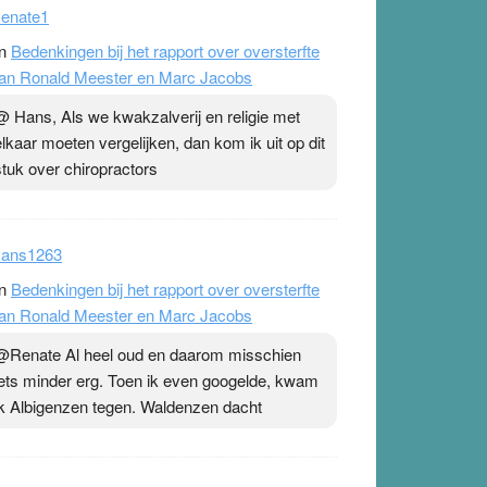
enate1
n
Bedenkingen bij het rapport over oversterfte
an Ronald Meester en Marc Jacobs
@ Hans, Als we kwakzalverij en religie met
elkaar moeten vergelijken, dan kom ik uit op dit
stuk over chiropractors
ans1263
n
Bedenkingen bij het rapport over oversterfte
an Ronald Meester en Marc Jacobs
@Renate Al heel oud en daarom misschien
iets minder erg. Toen ik even googelde, kwam
ik Albigenzen tegen. Waldenzen dacht