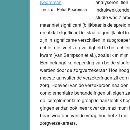
analyseren; tien 
prof. dr. Peter Kooreman
indrukwekkender 
studie was 7 pro
maar niet significant (blijkbaar is de spre
en of dat significant is, staat eigenlijk niet 
zijn in significante verschillen in subgroepen
echter niet veel zorgvuldigheid te betrachte
kwam (van Sampson et al.), zoals ik in mijn
Een belangrijke beperking van beide studies
werden door de zorgverzekeraar. Hoe hoog d
meeste aanvullende verzekeringen zit een
zorg. Hoeveel van de verzekerden haalden 
complementaire behandelingen uit eigen z
de complementaire groep is aanzienlijk hog
gingen er dan ook meer over dat maximum he
beantwoorden van de vraag hoe het zit met d
zorgverzekeraars.