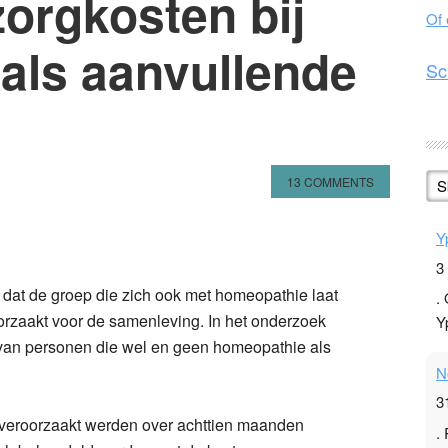
orgkosten bij
Of
als aanvullende
Sc
13 COMMENTS
S
n
l
hare
Y
3
n dat de groep die zich ook met homeopathie laat
.
orzaakt voor de samenleving. In het onderzoek
Y
an personen die wel en geen homeopathie als
.
N
3
 veroorzaakt werden over achttien maanden
.