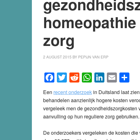
gezondheidsz
homeopathie 
zorg
2 AUGUST 2015
BY
PEPIJN VAN ERP
Facebook
Twitter
Reddit
WhatsApp
LinkedI
Emai
S
Een
recent onderzoek
in Duitsland laat zie
behandelen aanzienlijk hogere kosten vero
vergeleek men de gezondheidszorgkosten v
aanvulling op hun reguliere zorg gebruiken
De onderzoekers vergeleken de kosten die