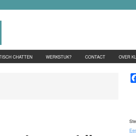
TISCH CHATTEN
WERKSTUK?
CONTACT
OVER K
P
S
Ste
Ee