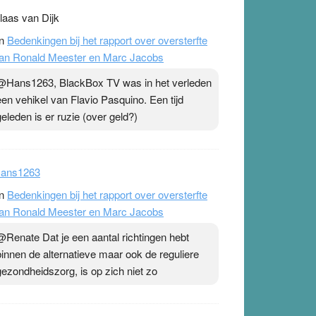
laas van Dijk
n
Bedenkingen bij het rapport over oversterfte
an Ronald Meester en Marc Jacobs
@Hans1263, BlackBox TV was in het verleden
een vehikel van Flavio Pasquino. Een tijd
geleden is er ruzie (over geld?)
ans1263
n
Bedenkingen bij het rapport over oversterfte
an Ronald Meester en Marc Jacobs
@Renate Dat je een aantal richtingen hebt
binnen de alternatieve maar ook de reguliere
gezondheidszorg, is op zich niet zo