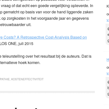
vraag of dat echt een goede vergelijking opleverde. In
K
p gematcht op basis van voor de hand liggende zaken
o
ok op zorgkosten in het voorgaande jaar en gegevens
v
betrouwbaarder uit.
e Costs? A Retrospective Cost-Analysis Based on
PLOS ONE, juli 2015
ke teleurstelling over het resultaat bij de auteurs. Dat is
H
 alternatieve hoek komen.
o
v
PATHIE
,
KOSTENEFFECTIVITEIT