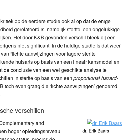
ritiek op de eerdere studie ook al op dat de enige
dheid gerelateerd is, namelijk sterfte, een ongelukkige
lijken. Het door K&B gevonden verschil bleek bij een
erigens niet significant. In de huidige studie is dat weer
van “lichte aanwijzingen voor lagere sterfte
kende huisarts op basis van een lineair kansmodel en
t de conclusie van een wel geschikte analyse te
illen in sterfte op basis van een
proportional hazard
-
 K&B toch even graag die ‘lichte aanwijzingen’ genoemd
.
sche verschillen
 (Complementary and
een hoger opleidingsniveau
dr. Erik Baars
ische status, precies de