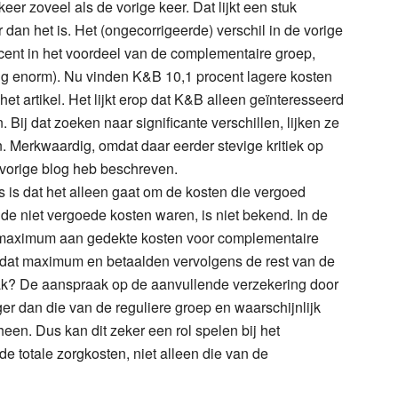
keer zoveel als de vorige keer. Dat lijkt een stuk
dan het is. Het (ongecorrigeerde) verschil in de vorige
cent in het voordeel van de complementaire groep,
iding enorm). Nu vinden K&B 10,1 procent lagere kosten
in het artikel. Het lijkt erop dat K&B alleen geïnteresseerd
. Bij dat zoeken naar significante verschillen, lijken ze
n. Merkwaardig, omdat daar eerder stevige kritiek op
 vorige blog heb beschreven.
 is dat het alleen gaat om de kosten die vergoed
e niet vergoede kosten waren, is niet bekend. In de
 maximum aan gedekte kosten voor complementaire
dat maximum en betaalden vervolgens de rest van de
ak? De aanspraak op de aanvullende verzekering door
er dan die van de reguliere groep en waarschijnlijk
en. Dus kan dit zeker een rol spelen bij het
e totale zorgkosten, niet alleen die van de