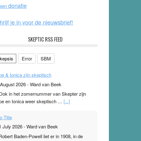
o
e
donatie
 een
k
hrijf je in voor de nieuwsbrief!
SKEPTIC RSS FEED
kepsis
Error
SBM
pe & Ionica zijn skeptisch
 August 2026
-
Ward van Beek
 Ook in het zomernummer van Skepter zijn
pe en Ionica weer skeptisch …
[...]
o Title
1 July 2026
-
Ward van Beek
 Robert Baden-Powell liet er in 1908, in de