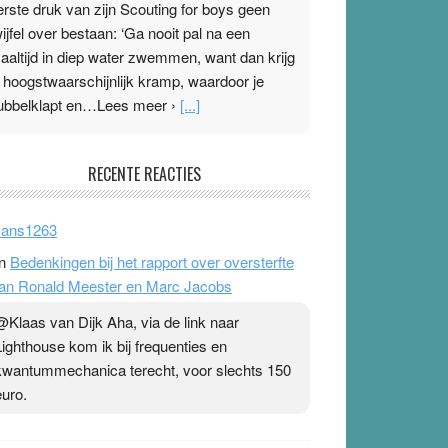
erste druk van zijn Scouting for boys geen
wijfel over bestaan: ‘Ga nooit pal na een
aaltijd in diep water zwemmen, want dan krijg
e hoogstwaarschijnlijk kramp, waardoor je
ubbelklapt en…Lees meer ›
[...]
leisterplakkers in de topspsort
RECENTE REACTIES
1 July 2026
-
Ward van Beek
 Na mondtape is nu de neuspleister in trek bij
ans1263
opsporters. Ze hopen ermee hun hartslag te
n
Bedenkingen bij het rapport over oversterfte
erlagen terwijl ze meer zuurstof opnemen.
an Ronald Meester en Marc Jacobs
aarop heeft zo’n pleister geen effect. Maar het
evoel ‘makkelijker te ademen’ kan goud waard
@Klaas van Dijk Aha, via de link naar
ijn. Door…Lees meer Pleisterplakkers in de
Lighthouse kom ik bij frequenties en
opspsort ›
[...]
kwantummechanica terecht, voor slechts 150
euro.