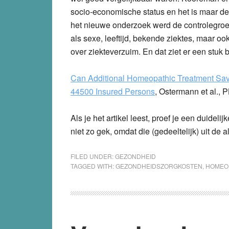
socio-economische status en het is maar de 
het nieuwe onderzoek werd de controlegroe
als sexe, leeftijd, bekende ziektes, maar o
over ziekteverzuim. En dat ziet er een stuk 
Can Additional Homeopathic Treatment Sav
44500 Insured Persons
, Ostermann et al., 
Als je het artikel leest, proef je een duidelij
niet zo gek, omdat die (gedeeltelijk) uit de
FILED UNDER:
GEZONDHEID
TAGGED WITH:
GEZONDHEIDSZORGKOSTEN
,
HOMEO