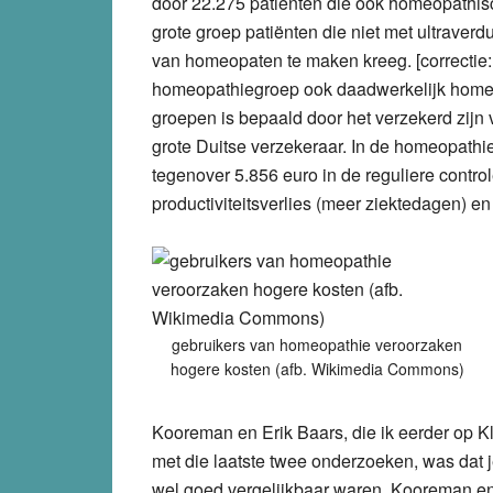
door 22.275 patiënten die ook homeopathi
grote groep patiënten die niet met ultraverd
van homeopaten te maken kreeg. [correctie: 
homeopathiegroep ook daadwerkelijk homeo
groepen is bepaald door het verzekerd zijn 
grote Duitse verzekeraar. In de homeopath
tegenover 5.856 euro in de reguliere control
productiviteitsverlies (meer ziektedagen) e
gebruikers van homeopathie veroorzaken
hogere kosten (afb. Wikimedia Commons)
Kooreman en Erik Baars, die ik eerder op K
met die laatste twee onderzoeken, was dat 
wel goed vergelijkbaar waren. Kooreman en 