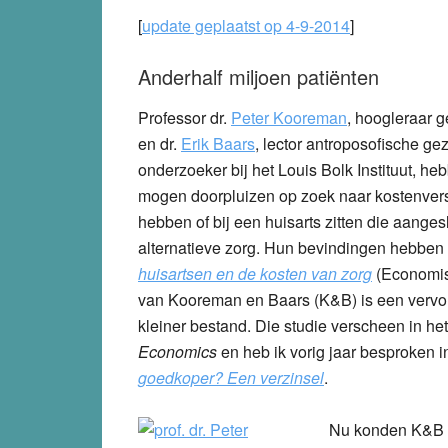
[
update geplaatst op 4-9-2014
]
Anderhalf miljoen patiënten
Professor dr.
Peter Kooreman
, hoogleraar 
en dr.
Erik Baars
, lector antroposofische 
onderzoeker bij het Louis Bolk Instituut,
mogen doorpluizen op zoek naar kostenversc
hebben of bij een huisarts zitten die aange
alternatieve zorg. Hun bevindingen hebben
huisartsen en de kosten van zorg
(Economisc
van Kooreman en Baars (K&B) is een vervol
kleiner bestand. Die studie verscheen in 
Economics
en heb ik vorig jaar besproken 
goedkoper? Een verzinsel
.
Nu konden K&B d