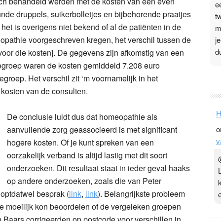
sch behandeld werden met de kosten van een even
e
unde druppels, suikerbolletjes en bijbehorende praatjes
t
het is overigens niet bekend of al de patiënten in de
m
pathie voorgeschreven kregen, het verschil tussen de
j
d
voor die kosten]. De gegevens zijn afkomstig van een
iegroep waren de kosten gemiddeld 7.208 euro
P
egroep. Het verschil zit ‘m voornamelijk in het
n kosten van de consulten.
3
.
H
De conclusie luidt dus dat homeopathie als
t
aanvullende zorg geassocieerd is met significant
o
v
v
D
hogere kosten. Of je kunt spreken van een
g
oorzakelijk verband is altijd lastig met dit soort
z
onderzoeken. Dit resultaat staat in ieder geval haaks
t
op andere onderzoeken, zoals die van Peter
loptdatwel besprak (
link
,
link
). Belangrijkste probleem
je moeilijk kon beoordelen of de vergeleken groepen
Baars corrigeerden op postcode voor verschillen in