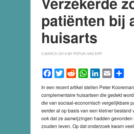
Verzekerde z
patiënten bij 
huisarts
5 MARCH 2014
BY
PEPIJN VAN ERP
Facebook
Twitter
Reddit
WhatsApp
LinkedI
Emai
S
In een recent artikel stellen Peter Koorema
complementaire huisartsen die gedekt worde
die van sociaal-economisch vergelijkbare pa
eerder al op basis van een kleiner bestan
ook dat ze aanwijzingen hadden gevonden d
zouden leven. Op dat onderzoek kwam veel kri