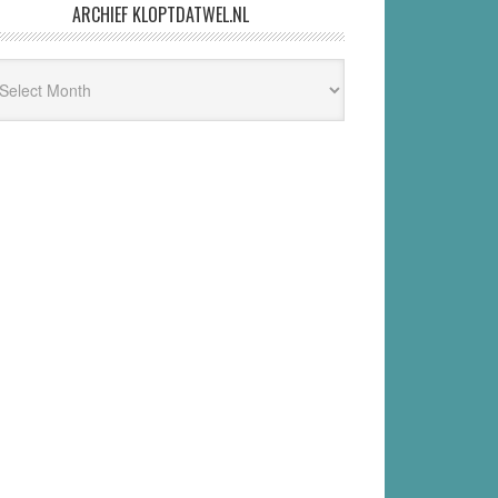
ARCHIEF KLOPTDATWEL.NL
hief
ptdatwel.nl