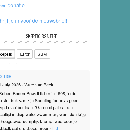
o
e
donatie
 een
k
hrijf je in voor de nieuwsbrief!
SKEPTIC RSS FEED
kepsis
Error
SBM
o Title
1 July 2026
-
Ward van Beek
 Robert Baden-Powell liet er in 1908, in de
erste druk van zijn Scouting for boys geen
wijfel over bestaan: ‘Ga nooit pal na een
aaltijd in diep water zwemmen, want dan krijg
e hoogstwaarschijnlijk kramp, waardoor je
ubbelklapt en…Lees meer ›
[...]