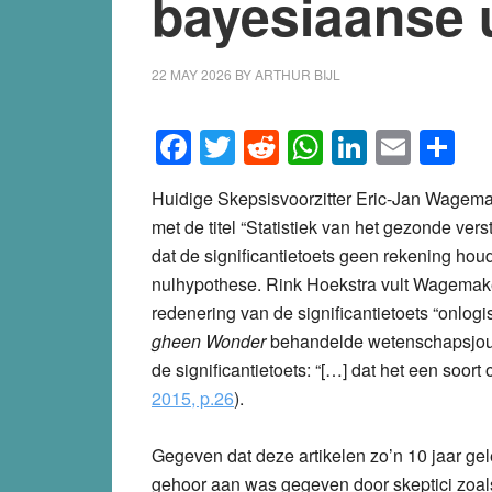
bayesiaanse 
22 MAY 2026
BY
ARTHUR BIJL
Facebook
Twitter
Reddit
WhatsApp
LinkedI
Emai
S
Huidige Skepsisvoorzitter Eric-Jan Wagema
met de titel “Statistiek van het gezonde ver
dat de significantietoets geen rekening hou
nulhypothese. Rink Hoekstra vult Wagemaker
redenering van de significantietoets “onlogisc
gheen Wonder
behandelde wetenschapsjour
de significantietoets: “[…] dat het een soort
2015, p.26
).
Gegeven dat deze artikelen zo’n 10 jaar gel
gehoor aan was gegeven door skeptici zoal