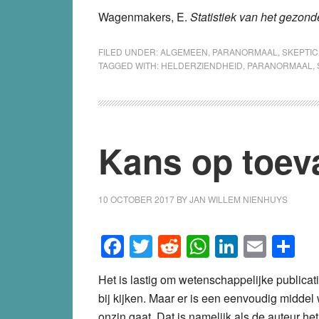
Wagenmakers, E.
Statistiek van het gezond
FILED UNDER:
ALGEMEEN
,
PARANORMAAL
,
SKEPTIC
TAGGED WITH:
HELDERZIENDHEID
,
PARANORMAAL
,
Kans op toeva
10 OCTOBER 2017
BY
JAN WILLEM NIENHUYS
Facebook
Twitter
Reddit
WhatsApp
LinkedI
Emai
S
Het is lastig om wetenschappelijke publicat
bij kijken. Maar er is een eenvoudig midde
onzin gaat. Dat is namelijk als de auteur he