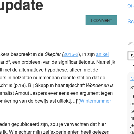
update
Of
Sc
1 COMMENT
n
l
hare
kers bespreekt in de
Skepter (
2015-2
), in zijn
artikel
S
stand”, een probleem van de significantietoets. Namelijk
dt met de alternatieve hypothese, alleen met de
N
s in hetzelfde nummer aan door te stellen dat de
3
h” is (p.19). Bij Skepp in haar tijdschrift
Wonder en is
.
nalist Arnout Jaspers eveneens een argument tegen
e
 omkering van de bewijslast uitlokt[…]”(
Winternummer
t
m
j
eden gepubliceerd zijn, zou je verwachten dat hier
d
s ik.
Wie echter mijn zelfexperimenten heeft gelezen