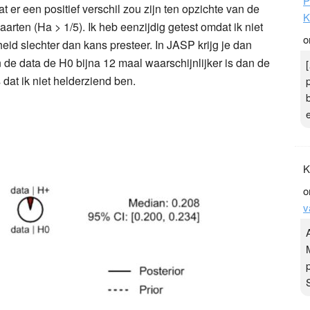
t er een positief verschil zou zijn ten opzichte van de
rten (Ha > 1/5). Ik heb eenzijdig getest omdat ik niet
eid slechter dan kans presteer. In JASP krijg je dan
n de data de H0 bijna 12 maal waarschijnlijker is dan de
s dat ik niet helderziend ben.
P
K
o
K
o
v