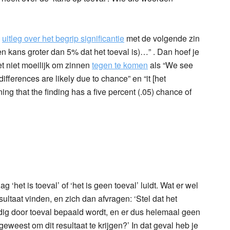
n
uitleg over het begrip significantie
met de volgende zin
en kans groter dan 5% dat het toeval is)…” . Dan hoef je
et niet moeilijk om zinnen
tegen te komen
als “We see
ifferences are likely due to chance” en “it [het
ning that the finding has a five percent (.05) chance of
ag ‘het is toeval’ of ‘het is geen toeval’ luidt. Wat er wel
ultaat vinden, en zich dan afvragen: ‘Stel dat het
lledig door toeval bepaald wordt, en er dus helemaal geen
geweest om dit resultaat te krijgen?’ In dat geval heb je