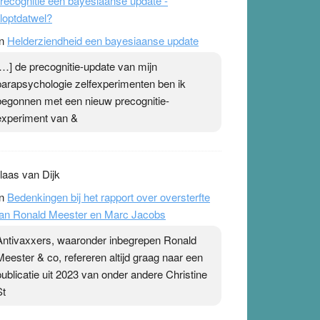
Met name aan het eind is het erg interessant.
Ab Gietelink heeft zich prima voorbereid.
recognitie een bayesiaanse update -
loptdatwel?
n
Helderziendheid een bayesiaanse update
[…] de precognitie-update van mijn
parapsychologie zelfexperimenten ben ik
begonnen met een nieuw precognitie-
experiment van &
laas van Dijk
n
Bedenkingen bij het rapport over oversterfte
an Ronald Meester en Marc Jacobs