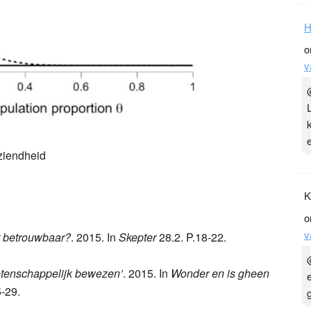
H
o
v
ziendheid
t betrouwbaar?
. 2015. In
Skepter
28.2. P.18-22.
etenschappelijk bewezen’
. 2015. In
Wonder en is gheen
K
-29.
o