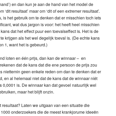
 hand’) en dan kun je aan de hand van het model de
 ‘dit resultaat’ maar om ‘dit of een extremer resultaat’.
s, is het gebruik om te denken dat er misschien toch iets
icant, wat dus jargon is voor: het heeft heel misschien
 kans dat het effect puur een toevalseffect is. Het is de
 krijgen als het wel degelijk toeval is. (De echte kans
n 1, want het is gebeurd.)
end loten en één prijs, dan kan de winnaar – en
trekenen dat de kans dat die ene persoon de prijs zou
is niettemin geen enkele reden om dan te denken dat er
d, en al helemaal niet dat de kans dat de winnaar níét
 0,0001 is. De winnaar kan dat gevoel natuurlijk wel
bruiken, maar het blijft onzin.
nt resultaat? Laten we uitgaan van een situatie die
jn 1000 onderzoekers die de meest krankjorume ideeën