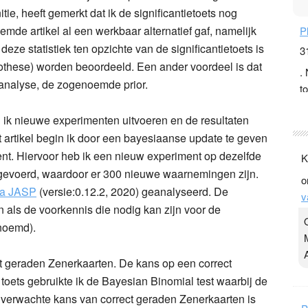
tie, heeft gemerkt dat ik de significantietoets nog
P
emde artikel al een werkbaar alternatief gaf, namelijk
3
eze statistiek ten opzichte van de significantietoets is
.
pothese) worden beoordeeld. Een ander voordeel is dat
t
analyse, de zogenoemde prior.
v
D
l ik nieuwe experimenten uitvoeren en de resultaten
g
it artikel begin ik door een bayesiaanse update te geven
z
t
nt. Hiervoor heb ik een nieuw experiment op dezelfde
itgevoerd, waardoor er 300 nieuwe waarnemingen zijn.
Y
ma JASP
(versie:0.12.2, 2020) geanalyseerd.
De
 als de voorkennis die nodig kan zijn voor de
3
oemd).
.
K
Y
 geraden Zenerkaarten. De kans op een correct
o
v
toets gebruikte ik de Bayesian Binomial test waarbij de
e verwachte kans van correct geraden Zenerkaarten is