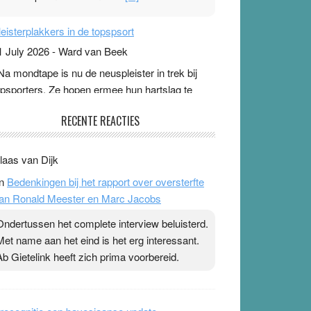
leisterplakkers in de topspsort
1 July 2026
-
Ward van Beek
 Na mondtape is nu de neuspleister in trek bij
opsporters. Ze hopen ermee hun hartslag te
erlagen terwijl ze meer zuurstof opnemen.
aarop heeft zo’n pleister geen effect. Maar het
evoel ‘makkelijker te ademen’ kan goud waard
ijn. Door…Lees meer Pleisterplakkers in de
opspsort ›
[...]
pe & Ionica zijn skeptisch
RECENTE REACTIES
 August 2026
-
Ward van Beek
 Ook in het zomernummer van Skepter zijn
laas van Dijk
pe en Ionica weer skeptisch …
[...]
n
Bedenkingen bij het rapport over oversterfte
an Ronald Meester en Marc Jacobs
Ondertussen het complete interview beluisterd.