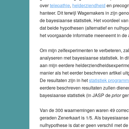
over
telepathie
,
helderziendheid
en precogni
hanteer.
Dit terwijl Wagemakers in zijn geno
de bayesiaanse statistiek. Het voordeel van d
dat beide hypothesen (alternatief en nulhy
het voorgaande informatie meeneemt in de 
Om mijn zelfexperimenten te verbeteren, za
analyseren met bayesiaanse statistiek. In d
aan mijn eerdere helderziendheidsexperime
manier als het eerder beschreven artikel u
De resultaten zijn in het
statistiek program
eerdere beschreven resultaten zullen dienen
bayesiaanse statistiek (in JASP de
prior
gen
Van de 300 waarnemingen waren 49 correct
geraden Zenerkaart is 1/5. Als bayesiaanse 
nulhypothese is dat er geen verschil met d