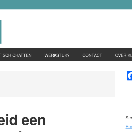
TISCH CHATTEN
WERKSTUK?
CONTACT
OVER K
P
S
eid een
Ste
Ee