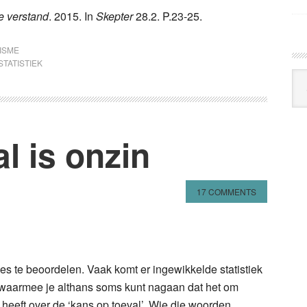
v
e verstand
. 2015. In
Skepter
28.2. P.23-25.
ISME
STATISTIEK
l is onzin
Arc
Klo
17 COMMENTS
n
l
hare
ies te beoordelen. Vaak komt er ingewikkelde statistiek
l waarmee je althans soms kunt nagaan dat het om
t heeft over de ‘kans op toeval’. Wie die woorden