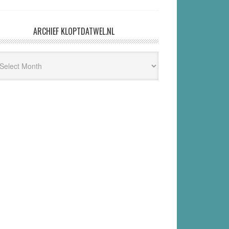
an Ronald Meester en Marc Jacobs
@Hans1263, BlackBox TV was in het verleden
een vehikel van Flavio Pasquino. Een tijd
geleden is er ruzie (over geld?)
ARCHIEF KLOPTDATWEL.NL
hief
ptdatwel.nl