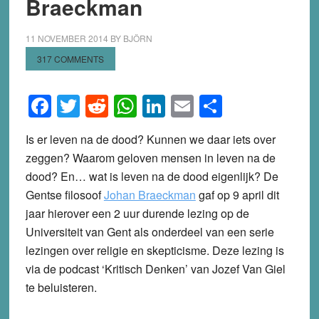
Braeckman
11 NOVEMBER 2014
BY
BJÖRN
317 COMMENTS
Facebook
Twitter
Reddit
WhatsApp
LinkedIn
Email
Share
Is er leven na de dood? Kunnen we daar iets over
zeggen? Waarom geloven mensen in leven na de
dood? En… wat is leven na de dood eigenlijk? De
Gentse filosoof
Johan Braeckman
gaf op 9 april dit
jaar hierover een 2 uur durende lezing op de
Universiteit van Gent als onderdeel van een serie
lezingen over religie en skepticisme. Deze lezing is
via de podcast ‘Kritisch Denken’ van Jozef Van Giel
te beluisteren.