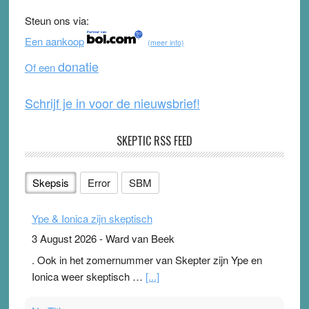
b
u
Steun ons via:
o
b
Een aankoop
(meer info)
o
e
donatie
Of een
k
Schrijf je in voor de nieuwsbrief!
SKEPTIC RSS FEED
Skepsis
Error
SBM
Ype & Ionica zijn skeptisch
3 August 2026
-
Ward van Beek
. Ook in het zomernummer van Skepter zijn Ype en
Ionica weer skeptisch …
[...]