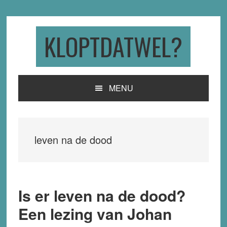
Skip
Skip
Skip
to
to
to
primary
main
primary
KLOPTDATWEL?
navigation
content
sidebar
MENU
leven na de dood
Is er leven na de dood?
Een lezing van Johan