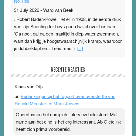
No Title
31 July 2026
-
Ward van Beek
. Robert Baden-Powell liet er in 1908, in de eerste druk
van zijn Scouting for boys geen twijfel over bestaan:
‘Ga nooit pal na een maaltijd in diep water zwemmen,
want dan krijg je hoogstwaarschijnlijk kramp, waardoor
je dubbelklapt en…Lees meer ›
[...]
Pleisterplakkers in de topspsort
RECENTE REACTIES
31 July 2026
-
Ward van Beek
. Na mondtape is nu de neuspleister in trek bij
Klaas van Dijk
topsporters. Ze hopen ermee hun hartslag te verlagen
on
Bedenkingen bij het rapport over oversterfte van
terwijl ze meer zuurstof opnemen. Daarop heeft zo’n
Ronald Meester en Marc Jacobs
pleister geen effect. Maar het gevoel ‘makkelijker te
ademen’ kan goud waard zijn. Door…Lees meer
Ondertussen het complete interview beluisterd. Met
Pleisterplakkers in de topspsort ›
[...]
name aan het eind is het erg interessant. Ab Gietelink
heeft zich prima voorbereid.