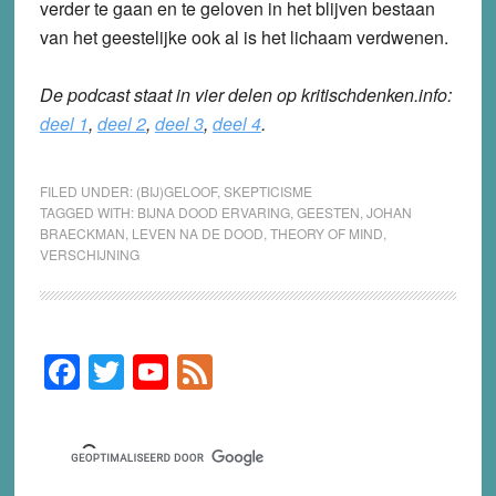
verder te gaan en te geloven in het blijven bestaan
van het geestelijke ook al is het lichaam verdwenen.
De podcast staat in vier delen op kritischdenken.info:
deel 1
,
deel 2
,
deel 3
,
deel 4
.
FILED UNDER:
(BIJ)GELOOF
,
SKEPTICISME
TAGGED WITH:
BIJNA DOOD ERVARING
,
GEESTEN
,
JOHAN
BRAECKMAN
,
LEVEN NA DE DOOD
,
THEORY OF MIND
,
VERSCHIJNING
F
T
Y
F
Primary
Sidebar
a
wi
o
e
c
tt
u
e
e
er
T
d