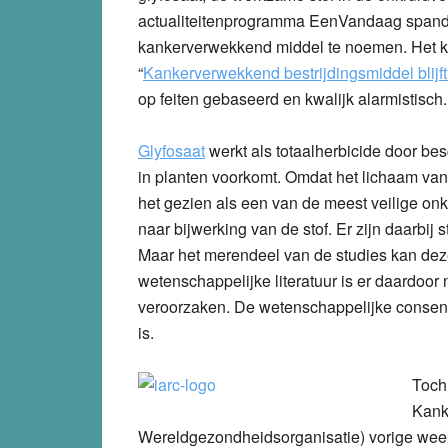
actualiteitenprogramma EenVandaag spand
kankerverwekkend middel te noemen. Het k
“
Kankerverwekkend bestrijdingsmiddel blijft
op feiten gebaseerd en kwalijk alarmistisch.
Glyfosaat
werkt als totaalherbicide door be
in planten voorkomt. Omdat het lichaam van
het gezien als een van de meest veilige on
naar bijwerking van de stof. Er zijn daarbij
Maar het merendeel van de studies kan deze
wetenschappelijke literatuur is er daardoor
veroorzaken. De wetenschappelijke consensu
is.
Toch 
Kank
Wereldgezondheidsorganisatie) vorige week 