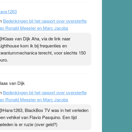
ans1263
n
Bedenkingen bij het rapport over oversterfte
an Ronald Meester en Marc Jacobs
@Klaas van Dijk Aha, via de link naar
Lighthouse kom ik bij frequenties en
kwantummechanica terecht, voor slechts 150
euro.
laas van Dijk
n
Bedenkingen bij het rapport over oversterfte
an Ronald Meester en Marc Jacobs
@Hans1263, BlackBox TV was in het verleden
een vehikel van Flavio Pasquino. Een tijd
geleden is er ruzie (over geld?)