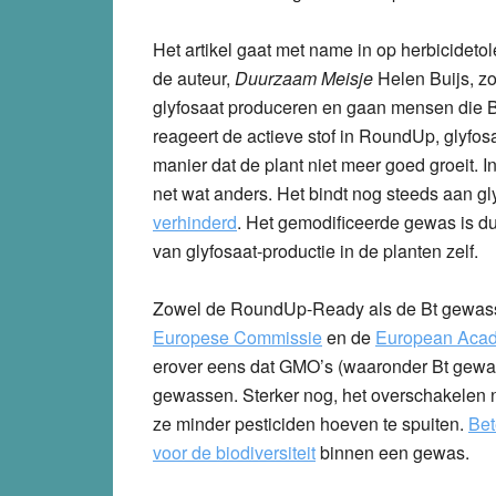
Het artikel gaat met name in op herbicideto
de auteur,
Duurzaam Meisje
Helen Buijs, z
glyfosaat produceren en gaan mensen die Bt
reageert de actieve stof in RoundUp, glyfos
manier dat de plant niet meer goed groeit.
net wat anders. Het bindt nog steeds aan g
verhinderd
. Het gemodificeerde gewas is du
van glyfosaat-productie in de planten zelf.
Zowel de RoundUp-Ready als de Bt gewasse
Europese Commissie
en de
European Acad
erover eens dat GMO’s (waaronder Bt gewass
gewassen. Sterker nog, het overschakelen 
ze minder pesticiden hoeven te spuiten.
Bet
voor de biodiversiteit
binnen een gewas.