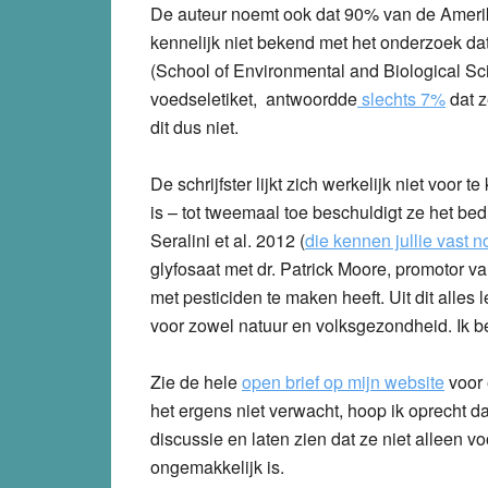
De auteur noemt ook dat 90% van de Ameri
kennelijk niet bekend met het onderzoek da
(School of Environmental and Biological Sc
voedseletiket, antwoordde
slechts 7%
dat z
dit dus niet.
De schrijfster lijkt zich werkelijk niet voor
is – tot tweemaal toe beschuldigt ze het bedr
Seralini et al. 2012 (
die kennen jullie vast n
glyfosaat met dr. Patrick Moore, promotor 
met pesticiden te maken heeft. Uit dit alles l
voor zowel natuur en volksgezondheid. Ik b
Zie de hele
open brief op mijn website
voor 
het ergens niet verwacht, hoop ik oprecht d
discussie en laten zien dat ze niet alleen vo
ongemakkelijk is.