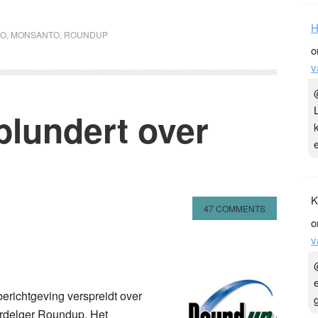
H
O
,
MONSANTO
,
ROUNDUP
o
v
lundert over
K
47 COMMENTS
o
v
n
l
hare
erichtgeving verspreidt over
erdelger Roundup. Het