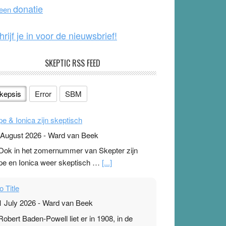
o
e
donatie
 een
k
hrijf je in voor de nieuwsbrief!
SKEPTIC RSS FEED
kepsis
Error
SBM
pe & Ionica zijn skeptisch
 August 2026
-
Ward van Beek
 Ook in het zomernummer van Skepter zijn
pe en Ionica weer skeptisch …
[...]
o Title
1 July 2026
-
Ward van Beek
 Robert Baden-Powell liet er in 1908, in de