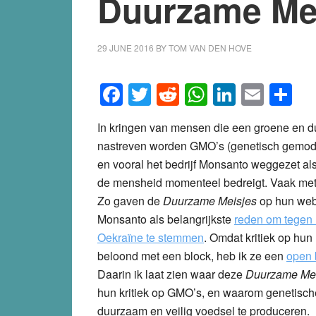
Duurzame Me
29 JUNE 2016
BY
TOM VAN DEN HOVE
Facebook
Twitter
Reddit
WhatsApp
LinkedI
Emai
S
In kringen van mensen die een groene en 
nastreven worden GMO’s (genetisch gemodi
en vooral het bedrijf Monsanto weggezet als
de mensheid momenteel bedreigt. Vaak met
Zo gaven de
Duurzame Meisjes
op hun we
Monsanto als belangrijkste
reden om tegen 
Oekraïne te stemmen
. Omdat kritiek op hu
beloond met een block, heb ik ze een
open 
Daarin ik laat zien waar deze
Duurzame Mei
hun kritiek op GMO’s, en waarom genetische
duurzaam en veilig voedsel te produceren.