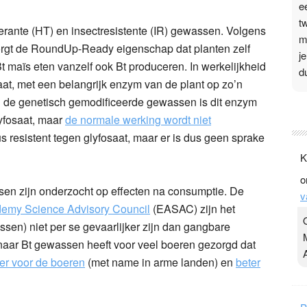
e
t
lerante (HT) en insectresistente (IR) gewassen. Volgens
m
orgt de RoundUp-Ready eigenschap dat planten zelf
j
 maïs eten vanzelf ook Bt produceren. In werkelijkheid
d
aat, met een belangrijk enzym van de plant op zo’n
 In de genetisch gemodificeerde gewassen is dit enzym
P
lyfosaat, maar
de normale werking wordt niet
3
s resistent tegen glyfosaat, maar er is dus geen sprake
.
K
t
o
v
n zijn onderzocht op effecten na consumptie. De
v
D
emy Science Advisory Council
(EASAC) zijn het
g
en) niet per se gevaarlijker zijn dan gangbare
z
naar Bt gewassen heeft voor veel boeren gezorgd dat
t
er voor de boeren
(met name in arme landen) en
beter