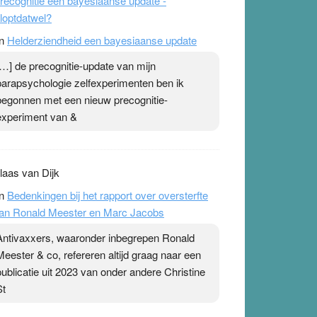
recognitie een bayesiaanse update -
loptdatwel?
n
Helderziendheid een bayesiaanse update
[…] de precognitie-update van mijn
parapsychologie zelfexperimenten ben ik
begonnen met een nieuw precognitie-
experiment van &
laas van Dijk
n
Bedenkingen bij het rapport over oversterfte
an Ronald Meester en Marc Jacobs
Antivaxxers, waaronder inbegrepen Ronald
Meester & co, refereren altijd graag naar een
publicatie uit 2023 van onder andere Christine
St