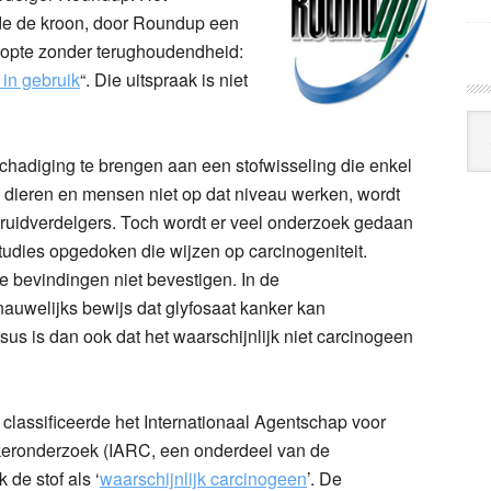
e de kroon, door Roundup een
opte zonder terughoudendheid:
 in gebruik
“. Die uitspraak is niet
Arc
Klo
schadiging te brengen aan een stofwisseling die enkel
 dieren en mensen niet op dat niveau werken, wordt
kruidverdelgers. Toch wordt er veel onderzoek gedaan
 studies opgedoken die wijzen op carcinogeniteit.
 bevindingen niet bevestigen. In de
 nauwelijks bewijs dat glyfosaat kanker kan
s is dan ook dat het waarschijnlijk niet carcinogeen
classificeerde het Internationaal Agentschap voor
eronderzoek (IARC, een onderdeel van de
de stof als ‘
waarschijnlijk carcinogeen
’. De