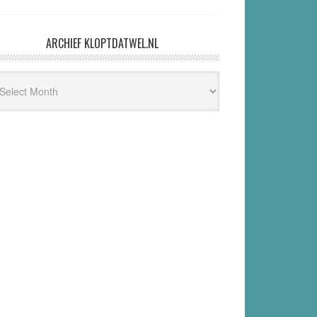
ARCHIEF KLOPTDATWEL.NL
hief
ptdatwel.nl