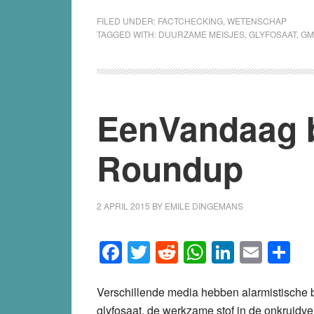
FILED UNDER:
FACTCHECKING
,
WETENSCHAP
TAGGED WITH:
DUURZAME MEISJES
,
GLYFOSAAT
,
GM
EenVandaag b
Roundup
2 APRIL 2015
BY
EMILE DINGEMANS
Facebook
Twitter
Reddit
WhatsApp
LinkedI
Emai
S
Verschillende media hebben alarmistische b
glyfosaat, de werkzame stof in de onkruidv