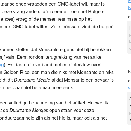
P
kaanse ondervraagden een GMO-label wil, maar is
K
t deze vraag anders formuleerde. Toen het Rutgers
o
iences) vroeg of de mensen iets miste op het
e een GMO-label willen. Zo interessant vindt de burger
 te kunnen stellen dat Monsanto ergens niet bij betrokken
ijf vals. Eerst rondom terugtrekking van het artikel
og
). En daarna in verband met een interview over
K
van Golden Rice, een man die niks met Monsanto en niks
eidt dit
Duurzame Meisje
af dat Monsanto een gevaar is
o
en het daar niet helemaal mee eens.
v
een volledige behandeling van het artikel. Hoewel ik
at de
Duurzame Meisje
s open staan voor deze
or duurzaamheid zijn als het hip is, maar ook als het