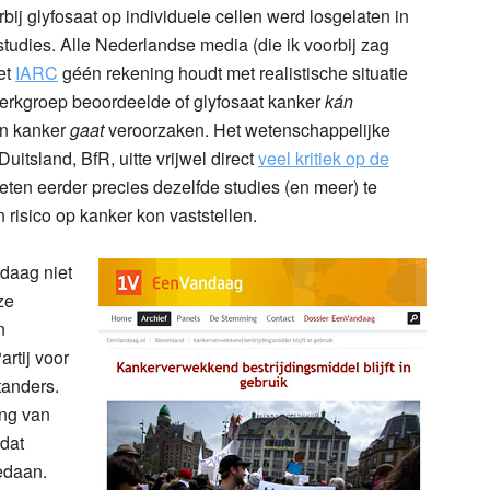
j glyfosaat op individuele cellen werd losgelaten in
studies. Alle Nederlandse media (die ik voorbij zag
et
IARC
géén rekening houdt met realistische situatie
werkgroep beoordeelde of glyfosaat kanker
kán
en kanker
gaat
veroorzaken. Het wetenschappelijke
itsland, BfR, uitte vrijwel direct
veel kritiek op de
weten eerder precies dezelfde studies (en meer) te
risico op kanker kon vaststellen.
ndaag niet
ze
n
rtij voor
tanders.
ing van
dat
gedaan.