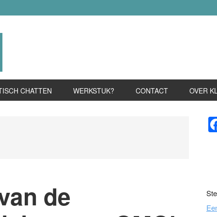
TISCH CHATTEN
WERKSTUK?
CONTACT
OVER K
P
S
 van de
Ste
Ee