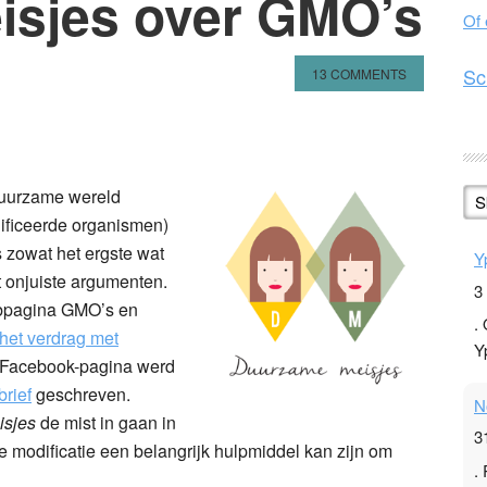
isjes over GMO’s
Of
Sc
13 COMMENTS
n
l
hare
duurzame wereld
S
ficeerde organismen)
 zowat het ergste wat
Y
 onjuiste argumenten.
3
bpagina GMO’s en
.
het verdrag met
Y
n Facebook-pagina werd
brief
geschreven.
N
sjes
de mist in gaan in
3
 modificatie een belangrijk hulpmiddel kan zijn om
.