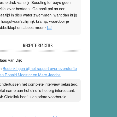
erste druk van zijn Scouting for boys geen
wijfel over bestaan: ‘Ga nooit pal na een
aaltijd in diep water zwemmen, want dan krijg
e hoogstwaarschijnlijk kramp, waardoor je
ubbelklapt en…Lees meer ›
[...]
leisterplakkers in de topspsort
RECENTE REACTIES
1 July 2026
-
Ward van Beek
 Na mondtape is nu de neuspleister in trek bij
laas van Dijk
opsporters. Ze hopen ermee hun hartslag te
n
Bedenkingen bij het rapport over oversterfte
erlagen terwijl ze meer zuurstof opnemen.
an Ronald Meester en Marc Jacobs
aarop heeft zo’n pleister geen effect. Maar het
evoel ‘makkelijker te ademen’ kan goud waard
Ondertussen het complete interview beluisterd.
ijn. Door…Lees meer Pleisterplakkers in de
Met name aan het eind is het erg interessant.
opspsort ›
[...]
Ab Gietelink heeft zich prima voorbereid.