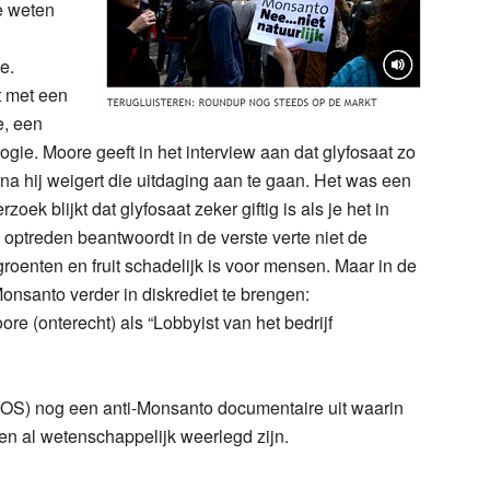
te weten
e.
t met een
e, een
gie. Moore geeft in het interview aan dat glyfosaat zo
rna hij weigert die uitdaging aan te gaan. Het was een
k blijkt dat glyfosaat zeker giftig is als je het in
optreden beantwoordt in de verste verte niet de
groenten en fruit schadelijk is voor mensen. Maar in de
onsanto verder in diskrediet te brengen:
e (onterecht) als “Lobbyist van het bedrijf
) nog een anti-Monsanto documentaire uit waarin
en al wetenschappelijk weerlegd zijn.