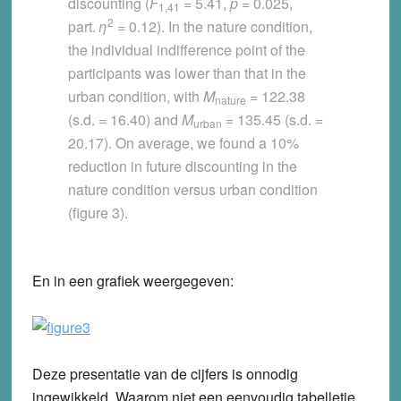
discounting (
F
= 5.41,
p
= 0.025,
1,41
2
part.
η
= 0.12). In the nature condition,
the individual indifference point of the
participants was lower than that in the
urban condition, with
M
= 122.38
nature
(s.d. = 16.40) and
M
= 135.45 (s.d. =
urban
20.17). On average, we found a 10%
reduction in future discounting in the
nature condition versus urban condition
(figure 3).
En in een grafiek weergegeven:
Deze presentatie van de cijfers is onnodig
ingewikkeld. Waarom niet een eenvoudig tabelletje