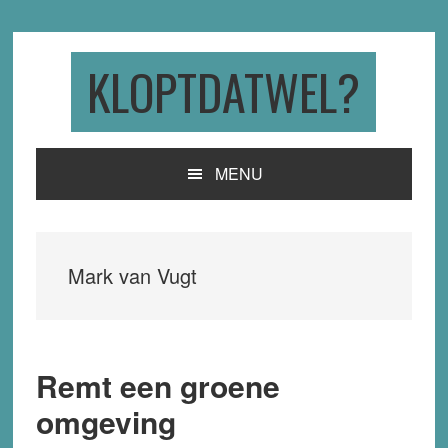
Skip
Skip
Skip
to
to
to
primary
main
primary
KLOPTDATWEL?
navigation
content
sidebar
MENU
Mark van Vugt
Remt een groene
omgeving