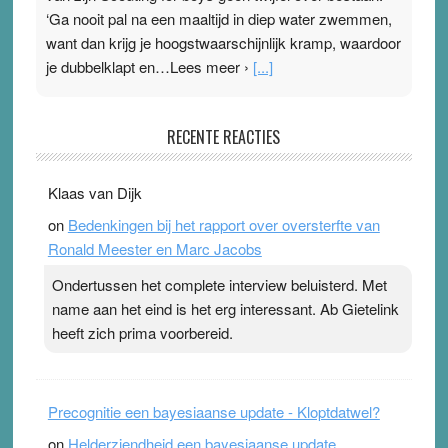
‘Ga nooit pal na een maaltijd in diep water zwemmen,
want dan krijg je hoogstwaarschijnlijk kramp, waardoor
je dubbelklapt en…Lees meer ›
[...]
Pleisterplakkers in de topspsort
RECENTE REACTIES
31 July 2026
-
Ward van Beek
. Na mondtape is nu de neuspleister in trek bij
Klaas van Dijk
topsporters. Ze hopen ermee hun hartslag te verlagen
on
Bedenkingen bij het rapport over oversterfte van
terwijl ze meer zuurstof opnemen. Daarop heeft zo’n
Ronald Meester en Marc Jacobs
pleister geen effect. Maar het gevoel ‘makkelijker te
ademen’ kan goud waard zijn. Door…Lees meer
Ondertussen het complete interview beluisterd. Met
Pleisterplakkers in de topspsort ›
[...]
name aan het eind is het erg interessant. Ab Gietelink
heeft zich prima voorbereid.
Precognitie een bayesiaanse update - Kloptdatwel?
on
Helderziendheid een bayesiaanse update