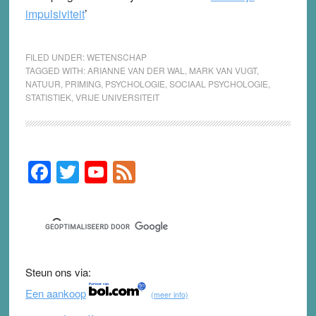
impulsiviteit
’
FILED UNDER:
WETENSCHAP
TAGGED WITH:
ARIANNE VAN DER WAL
,
MARK VAN VUGT
,
NATUUR
,
PRIMING
,
PSYCHOLOGIE
,
SOCIAAL PSYCHOLOGIE
,
STATISTIEK
,
VRIJE UNIVERSITEIT
F
T
Y
F
Primary
Sidebar
a
wi
o
e
c
tt
u
e
e
er
T
d
b
u
Steun ons via:
o
b
Een aankoop
(meer info)
o
e