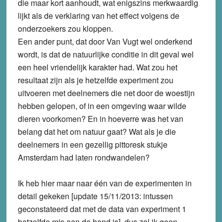
die maar kort aanhoudt, wat enigszins merkwaardig
lijkt als de verklaring van het effect volgens de
onderzoekers zou kloppen.
Een ander punt, dat door Van Vugt wel onderkend
wordt, is dat de natuurlijke conditie in dit geval wel
een heel vriendelijk karakter had. Wat zou het
resultaat zijn als je hetzelfde experiment zou
uitvoeren met deelnemers die net door de woestijn
hebben gelopen, of in een omgeving waar wilde
dieren voorkomen? En in hoeverre was het van
belang dat het om natuur gaat? Wat als je die
deelnemers in een gezellig pittoresk stukje
Amsterdam had laten rondwandelen?
Ik heb hier maar naar één van de experimenten in
detail gekeken [update 15/11/2013: intussen
geconstateerd dat met de data van experiment 1
hetzelfde
mis
aan de hand is], dus zal ik geen