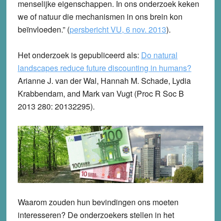
menselijke eigenschappen. In ons onderzoek keken
we of natuur die mechanismen in ons brein kon
beïnvloeden.”
(
persbericht VU, 6 nov. 2013
).
Het onderzoek is gepubliceerd als:
Do natural
landscapes reduce future discounting in humans?
Arianne J. van der Wal, Hannah M. Schade, Lydia
Krabbendam, and Mark van Vugt (Proc R Soc B
2013 280: 20132295).
Waarom zouden hun bevindingen ons moeten
interesseren? De onderzoekers stellen in het