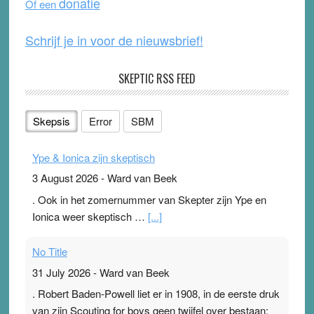
donatie
Of een
k
Schrijf je in voor de nieuwsbrief!
SKEPTIC RSS FEED
Skepsis
Error
SBM
Ype & Ionica zijn skeptisch
3 August 2026
-
Ward van Beek
. Ook in het zomernummer van Skepter zijn Ype en
Ionica weer skeptisch …
[...]
No Title
31 July 2026
-
Ward van Beek
. Robert Baden-Powell liet er in 1908, in de eerste druk
van zijn Scouting for boys geen twijfel over bestaan: