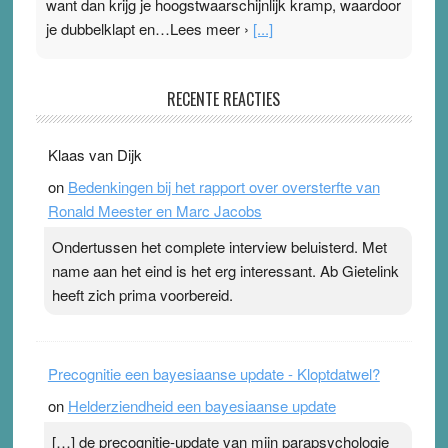
want dan krijg je hoogstwaarschijnlijk kramp, waardoor
je dubbelklapt en…Lees meer ›
[...]
Pleisterplakkers in de topspsort
RECENTE REACTIES
31 July 2026
-
Ward van Beek
. Na mondtape is nu de neuspleister in trek bij
Klaas van Dijk
topsporters. Ze hopen ermee hun hartslag te verlagen
on
Bedenkingen bij het rapport over oversterfte van
terwijl ze meer zuurstof opnemen. Daarop heeft zo’n
Ronald Meester en Marc Jacobs
pleister geen effect. Maar het gevoel ‘makkelijker te
ademen’ kan goud waard zijn. Door…Lees meer
Ondertussen het complete interview beluisterd. Met
Pleisterplakkers in de topspsort ›
[...]
name aan het eind is het erg interessant. Ab Gietelink
heeft zich prima voorbereid.
Precognitie een bayesiaanse update - Kloptdatwel?
on
Helderziendheid een bayesiaanse update
[…] de precognitie-update van mijn parapsychologie