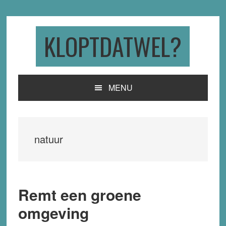
Skip
Skip
Skip
to
to
to
primary
main
primary
KLOPTDATWEL?
navigation
content
sidebar
MENU
natuur
Remt een groene
omgeving