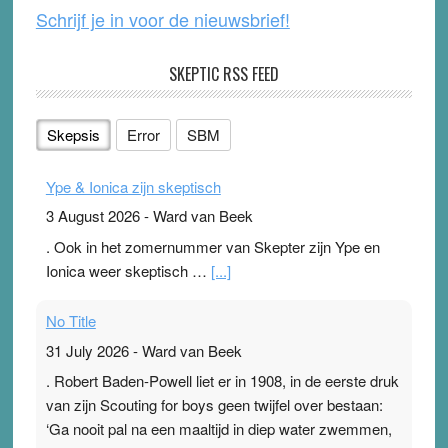
Schrijf je in voor de nieuwsbrief!
SKEPTIC RSS FEED
Skepsis
Error
SBM
Ype & Ionica zijn skeptisch
3 August 2026
-
Ward van Beek
. Ook in het zomernummer van Skepter zijn Ype en
Ionica weer skeptisch …
[...]
No Title
31 July 2026
-
Ward van Beek
. Robert Baden-Powell liet er in 1908, in de eerste druk
van zijn Scouting for boys geen twijfel over bestaan:
‘Ga nooit pal na een maaltijd in diep water zwemmen,