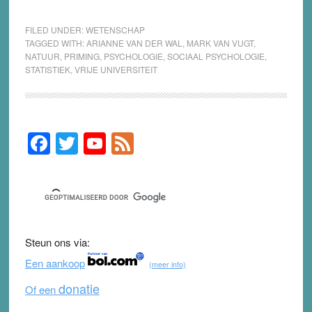
FILED UNDER:
WETENSCHAP
TAGGED WITH:
ARIANNE VAN DER WAL
,
MARK VAN VUGT
,
NATUUR
,
PRIMING
,
PSYCHOLOGIE
,
SOCIAAL PSYCHOLOGIE
,
STATISTIEK
,
VRIJE UNIVERSITEIT
F
T
Y
F
Primary
Sidebar
a
wi
o
e
c
tt
u
e
e
er
T
d
b
u
Steun ons via:
o
b
Een aankoop
(meer info)
o
e
donatie
Of een
k