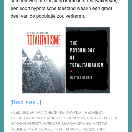
samenleving die tot stand komt door
massavorming
,
een soort hypnotische toestand waarin een groot
deel van de populatie zou verkeren.
about
[Read more…]
Hoe
FILED UNDER:
FACTCHECKING
,
COMPLOTTHEORIEËN
Galileo’s
TAGGED WITH:
ALEKSANDR SOLZJENITSYN
,
GUSTAVE LE BON
,
HANNAH ARENDT
,
HYPNOSE
,
MASSAVORMING
,
MATTIAS
metingen
DESMET
,
PSYCHOLOGIE
,
TOTALITARISME
,
VERLICHTING