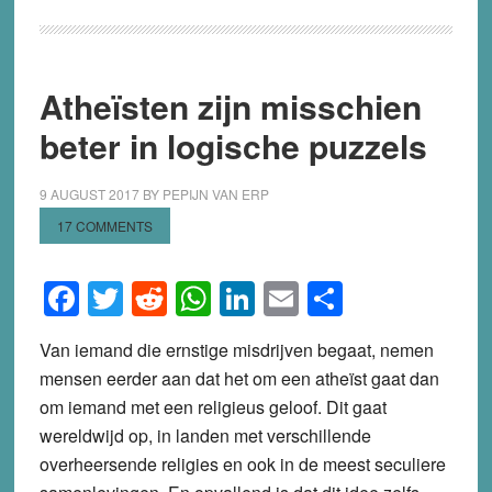
tot
de
gaskamers
leidden,
Atheïsten zijn misschien
ofwel
beter in logische puzzels
de
stuitende
9 AUGUST 2017
BY
PEPIJN VAN ERP
slordigheden
17 COMMENTS
van
Mattias
Facebook
Twitter
Reddit
WhatsApp
LinkedIn
Email
Share
Desmet
Van iemand die ernstige misdrijven begaat, nemen
mensen eerder aan dat het om een atheïst gaat dan
om iemand met een religieus geloof. Dit gaat
wereldwijd op, in landen met verschillende
overheersende religies en ook in de meest seculiere