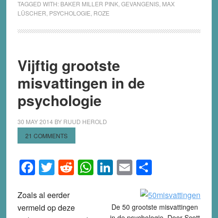
TAGGED WITH:
BAKER MILLER PINK
,
GEVANGENIS
,
MAX
LÜSCHER
,
PSYCHOLOGIE
,
ROZE
Vijftig grootste
misvattingen in de
psychologie
30 MAY 2014
BY
RUUD HEROLD
21 COMMENTS
Facebook
Twitter
Reddit
WhatsApp
LinkedIn
Email
Share
Zoals al eerder
vermeld op deze
De 50 grootste misvattingen
in de psychologie. Door Scott