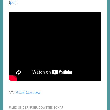
(
pdf
).
Via
Atlas Obscura
FILED UNDER:
PSEUDOWETENSCHAP