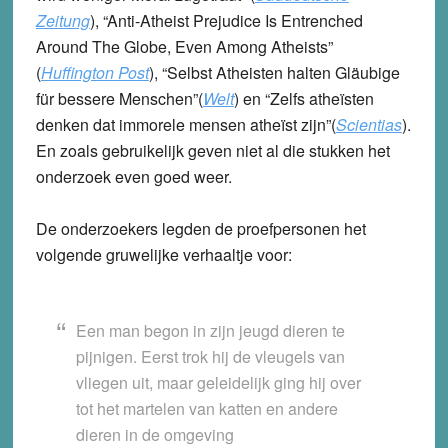
Zeitung
), “Anti-Atheist Prejudice Is Entrenched
Around The Globe, Even Among Atheists”
(
Huffington Post
), “Selbst Atheisten halten Gläubige
für bessere Menschen”(
Welt
) en “Zelfs atheïsten
denken dat immorele mensen atheïst zijn”(
Scientias
).
En zoals gebruikelijk geven niet al die stukken het
onderzoek even goed weer.
De onderzoekers legden de proefpersonen het
volgende gruwelijke verhaaltje voor:
Een man begon in zijn jeugd dieren te
pijnigen. Eerst trok hij de vleugels van
vliegen uit, maar geleidelijk ging hij over
tot het martelen van katten en andere
dieren in de omgeving