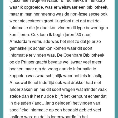
tijdschriften (Kijk en Natuur & Techniek). In het dorp
waar ik opgroeide, was er weliswaar een bibliotheek,
maar in mijn herinnering was de non-fictie sectie ook
weer niet extreem groot. Ik geloof niet dat met de
informatie die je daar kon vinden dit type beweringen
kon fileren. Ook toen ik begin jaren ’80 naar
Amsterdam verhuisde was het niet zo dat je er zo
gemakkelijk achter kon komen waar dit soort
informatie te vinden was. De Openbare Bibliotheek
op de Prinsengracht bevatte weliswaar veel meer
boeken maar om de vraag aan de informatie te
koppelen was waarschijnlijk weer net iets te lastig.
Alhoewel ik het indertijd ook wat drukker had met
ander zaken en me dit soort vragen wat minder vaak
stelde dan ik het nu doe blijft het kernpunt echter dat
in die tijden (lang…lang geleden) het vinden van
specifieke informatie op een bepaald gebied veel
lastiger was, en dat is tegenwoordig in het