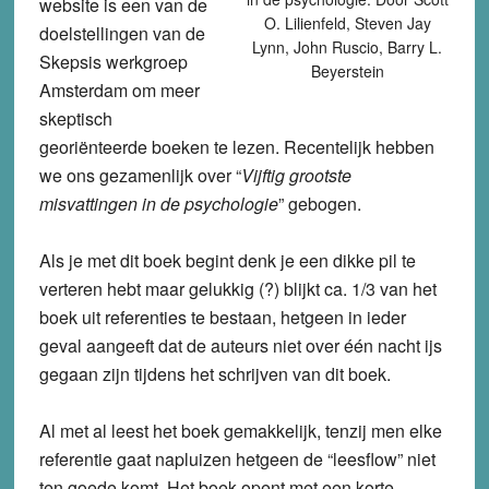
website is een van de
O. Lilienfeld, Steven Jay
doelstellingen van de
Lynn, John Ruscio, Barry L.
Skepsis werkgroep
Beyerstein
Amsterdam om meer
skeptisch
georiënteerde boeken te lezen. Recentelijk hebben
we ons gezamenlijk over “
Vijftig grootste
misvattingen in de psychologie
” gebogen.
Als je met dit boek begint denk je een dikke pil te
verteren hebt maar gelukkig (?) blijkt ca. 1/3 van het
boek uit referenties te bestaan, hetgeen in ieder
geval aangeeft dat de auteurs niet over één nacht ijs
gegaan zijn tijdens het schrijven van dit boek.
Al met al leest het boek gemakkelijk, tenzij men elke
referentie gaat napluizen hetgeen de “leesflow” niet
ten goede komt. Het boek opent met een korte