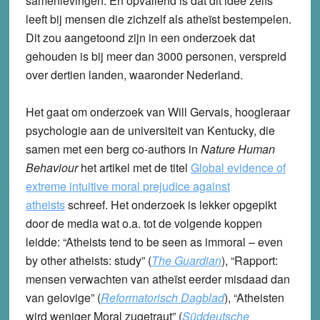
samenlevingen. En opvallend is dat dit idee zelfs
leeft bij mensen die zichzelf als atheïst bestempelen.
Dit zou aangetoond zijn in een onderzoek dat
gehouden is bij meer dan 3000 personen, verspreid
over dertien landen, waaronder Nederland.
Het gaat om onderzoek van Will Gervais, hoogleraar
psychologie aan de universiteit van Kentucky, die
samen met een berg co-authors in
Nature Human
Behaviour
het artikel met de titel
Global evidence of
extreme intuitive moral prejudice against
atheists
schreef. Het onderzoek is lekker opgepikt
door de media wat o.a. tot de volgende koppen
leidde: “Atheists tend to be seen as immoral – even
by other atheists: study” (
The Guardian
), “Rapport:
mensen verwachten van atheïst eerder misdaad dan
van gelovige” (
Reformatorisch Dagblad
), “Atheisten
wird weniger Moral zugetraut” (
Süddeutsche