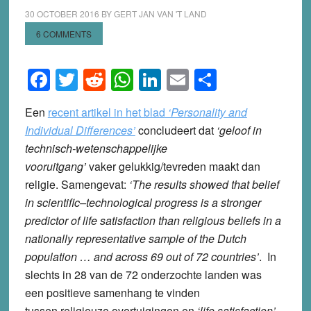
30 OCTOBER 2016
BY
GERT JAN VAN 'T LAND
6 COMMENTS
Facebook
Twitter
Reddit
WhatsApp
LinkedIn
Email
Share
Een
recent artikel in het blad
‘Personality and
Individual Differences’
concludeert dat
‘geloof in
technisch-wetenschappelijke
vooruitgang’
vaker gelukkig/tevreden maakt dan
religie. Samengevat:
‘The results showed that belief
in scientific–technological progress is a stronger
predictor of life satisfaction than religious beliefs in a
nationally representative sample of the Dutch
population … and across 69 out of 72 countries’
. In
slechts in 28 van de 72 onderzochte landen was
een positieve samenhang te vinden
tussen religieuze overtuigingen en
‘life satisfaction’
.