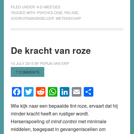
FILED UNDER:
K-D-WEETJES
TAGGED WITH:
PSYCHOLOGIE
,
RELIGIE
,
VOORUITGANGSGELOOF
,
WETENSCHAP
De kracht van roze
10 JULY 2015
BY
PEPIJN VAN ERP
7 COMMENTS
Facebook
Twitter
Reddit
WhatsApp
LinkedIn
Email
Share
Wie kijk naar een bepaalde tint roze, ervaart dat hij
minder kracht heeft en rustiger wordt.
Hersenspoeling of
mind control
met minimale
middelen, toegepast in gevangeniscellen om