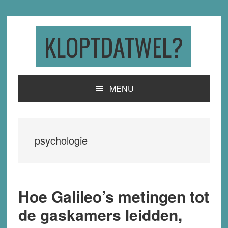
Skip
Skip
Skip
to
to
to
primary
main
primary
KLOPTDATWEL?
navigation
content
sidebar
MENU
psychologie
Hoe Galileo’s metingen tot
de gaskamers leidden,