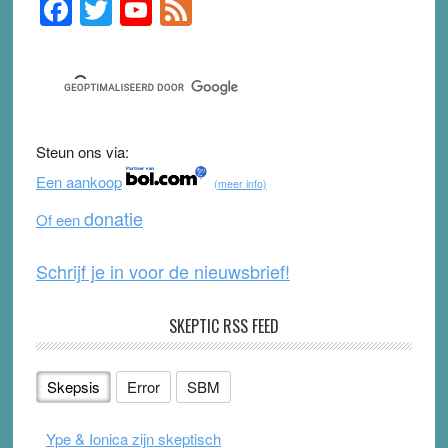
F
T
Y
F
Primary
Sidebar
a
wi
o
e
c
tt
u
e
e
er
T
d
b
u
Steun ons via:
o
b
Een aankoop
(meer info)
o
e
donatie
Of een
k
Schrijf je in voor de nieuwsbrief!
SKEPTIC RSS FEED
Skepsis
Error
SBM
Ype & Ionica zijn skeptisch