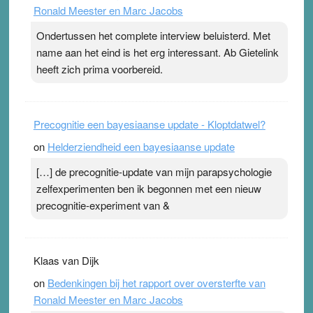
Ronald Meester en Marc Jacobs
pleister geen effect. Maar het gevoel ‘makkelijker te
ademen’ kan goud waard zijn. Door…Lees meer
Ondertussen het complete interview beluisterd. Met
Pleisterplakkers in de topspsort ›
[...]
name aan het eind is het erg interessant. Ab Gietelink
heeft zich prima voorbereid.
Precognitie een bayesiaanse update - Kloptdatwel?
on
Helderziendheid een bayesiaanse update
[…] de precognitie-update van mijn parapsychologie
zelfexperimenten ben ik begonnen met een nieuw
precognitie-experiment van &
Klaas van Dijk
on
Bedenkingen bij het rapport over oversterfte van
Ronald Meester en Marc Jacobs