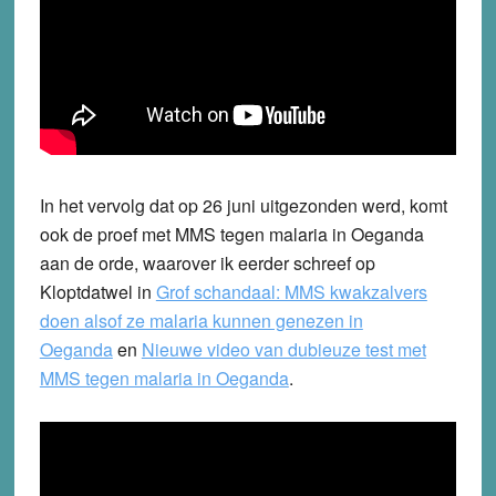
In het vervolg dat op 26 juni uitgezonden werd, komt
ook de proef met MMS tegen malaria in Oeganda
aan de orde, waarover ik eerder schreef op
Kloptdatwel in
Grof schandaal: MMS kwakzalvers
doen alsof ze malaria kunnen genezen in
Oeganda
en
Nieuwe video van dubieuze test met
MMS tegen malaria in Oeganda
.