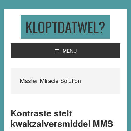
Skip
Skip
Skip
to
to
to
primary
main
primary
KLOPTDATWEL?
navigation
content
sidebar
MENU
Master Miracle Solution
Kontraste stelt
kwakzalversmiddel MMS