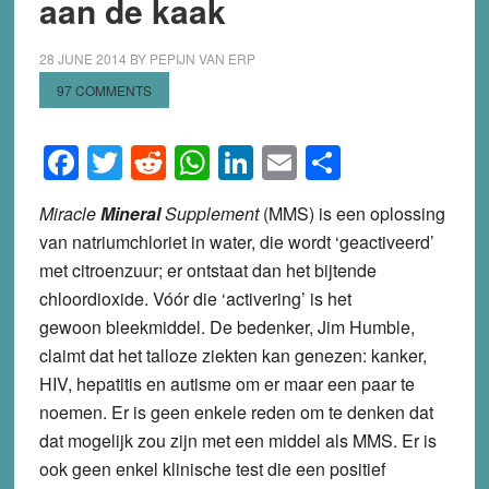
aan de kaak
28 JUNE 2014
BY
PEPIJN VAN ERP
97 COMMENTS
Facebook
Twitter
Reddit
WhatsApp
LinkedIn
Email
Share
Miracle
Mineral
Supplement
(MMS) is een oplossing
van natriumchloriet in water, die wordt ‘geactiveerd’
met citroenzuur; er ontstaat dan het bijtende
chloordioxide. Vóór die ‘activering’ is het
gewoon bleekmiddel. De bedenker, Jim Humble,
claimt dat het talloze ziekten kan genezen:
kanker,
HIV, hepatitis en autisme om er maar een paar te
noemen. Er is geen enkele reden om te denken dat
dat mogelijk zou zijn met een middel als MMS. Er is
ook geen enkel klinische test die een positief