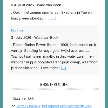
3 August 2026
-
Ward van Beek
. Ook in het zomernummer van Skepter zijn Ype en
Ionica weer skeptisch …
[...]
No Title
31 July 2026
-
Ward van Beek
. Robert Baden-Powell liet er in 1908, in de eerste druk
van zijn Scouting for boys geen twijfel over bestaan:
‘Ga nooit pal na een maaltijd in diep water zwemmen,
want dan krijg je hoogstwaarschijnlijk kramp, waardoor
je dubbelklapt en…Lees meer ›
[...]
Pleisterplakkers in de topspsort
RECENTE REACTIES
31 July 2026
-
Ward van Beek
. Na mondtape is nu de neuspleister in trek bij
Klaas van Dijk
topsporters. Ze hopen ermee hun hartslag te verlagen
on
Bedenkingen bij het rapport over oversterfte van
terwijl ze meer zuurstof opnemen. Daarop heeft zo’n