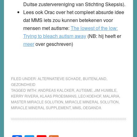
Duitse zustervereniging van Stichting Skepsis).
Lees ook Orac over het compleet absurde idee
dat MMS iets zou kunnen betekenen voor
mensen met autisme:
The lowest of the low:
Trying to bleach autism away
(NB: hij heeft er
meer
over geschreven)
FILED UNDER:
ALTERNATIEVE SCHADE
,
BUITENLAND
,
GEZONDHEID
TAGGED WITH:
ANDREAS KALCKER
,
AUTISME
,
JIM HUMBLE
,
KERRY RIVERA
,
KLAAS PROESMANS
,
LEO KOEHOF
,
MALARIA
,
MASTER MIRACLE SOLUTION
,
MIRACLE MINERAL SOLUTION
,
MIRACLE MINERAL SUPPLEMENT
,
MMS
,
OEGANDA