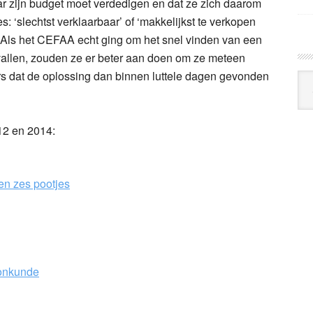
 zijn budget moet verdedigen en dat ze zich daarom
 ‘slechtst verklaarbaar’ of ‘makkelijkst te verkopen
n. Als het CEFAA echt ging om het snel vinden van een
vallen, zouden ze er beter aan doen om ze meteen
rs dat de oplossing dan binnen luttele dagen gevonden
Arc
Klo
12 en 2014:
ben zes pootjes
 onkunde