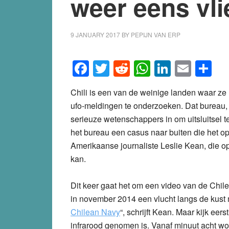
weer eens vl
9 JANUARY 2017
BY
PEPIJN VAN ERP
Facebook
Twitter
Reddit
WhatsApp
LinkedI
Emai
S
Chili is een van de weinige landen waar z
ufo-meldingen te onderzoeken. Dat bureau
serieuze wetenschappers in om uitsluitsel te
het bureau een casus naar buiten die het op
Amerikaanse journaliste Leslie Kean, die op 
kan.
Dit keer gaat het om een video van de Chil
in november 2014 een vlucht langs de kust 
Chilean Navy
“, schrijft Kean. Maar kijk eer
infrarood genomen is. Vanaf minuut acht wor