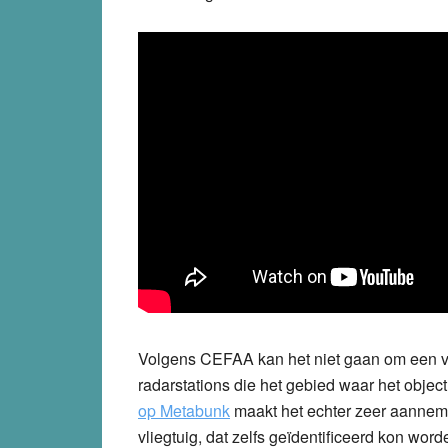
Volgens CEFAA kan het niet gaan om een vli
radarstations die het gebied waar het obj
op Metabunk
maakt het echter zeer aanneme
vliegtuig, dat zelfs geïdentificeerd kon word