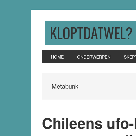
Skip
Skip
Skip
to
to
to
primary
main
primary
KLOPTDATWEL?
navigation
content
sidebar
HOME
ONDERWERPEN
SKEP
Metabunk
Chileens ufo-