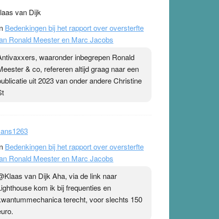
laas van Dijk
n
Bedenkingen bij het rapport over oversterfte
an Ronald Meester en Marc Jacobs
Antivaxxers, waaronder inbegrepen Ronald
Meester & co, refereren altijd graag naar een
publicatie uit 2023 van onder andere Christine
St
ans1263
n
Bedenkingen bij het rapport over oversterfte
an Ronald Meester en Marc Jacobs
@Klaas van Dijk Aha, via de link naar
Lighthouse kom ik bij frequenties en
kwantummechanica terecht, voor slechts 150
euro.