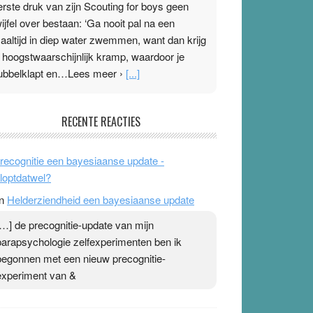
erste druk van zijn Scouting for boys geen
wijfel over bestaan: ‘Ga nooit pal na een
aaltijd in diep water zwemmen, want dan krijg
e hoogstwaarschijnlijk kramp, waardoor je
ubbelklapt en…Lees meer ›
[...]
leisterplakkers in de topspsort
RECENTE REACTIES
1 July 2026
-
Ward van Beek
 Na mondtape is nu de neuspleister in trek bij
recognitie een bayesiaanse update -
opsporters. Ze hopen ermee hun hartslag te
loptdatwel?
erlagen terwijl ze meer zuurstof opnemen.
n
Helderziendheid een bayesiaanse update
aarop heeft zo’n pleister geen effect. Maar het
evoel ‘makkelijker te ademen’ kan goud waard
[…] de precognitie-update van mijn
ijn. Door…Lees meer Pleisterplakkers in de
parapsychologie zelfexperimenten ben ik
opspsort ›
[...]
begonnen met een nieuw precognitie-
experiment van &