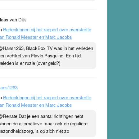
laas van Dijk
n
Bedenkingen bij het rapport over oversterfte
an Ronald Meester en Marc Jacobs
@Hans1263, BlackBox TV was in het verleden
een vehikel van Flavio Pasquino. Een tijd
geleden is er ruzie (over geld?)
ans1263
n
Bedenkingen bij het rapport over oversterfte
an Ronald Meester en Marc Jacobs
@Renate Dat je een aantal richtingen hebt
binnen de alternatieve maar ook de reguliere
gezondheidszorg, is op zich niet zo