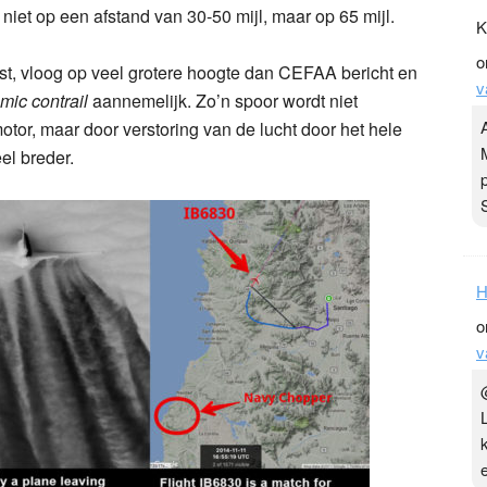
niet op een afstand van 30-50 mijl, maar op 65 mijl.
K
o
ast, vloog op veel grotere hoogte dan CEFAA bericht en
v
ic contrail
aannemelijk. Zo’n spoor wordt niet
otor, maar door verstoring van de lucht door het hele
el breder.
H
o
v