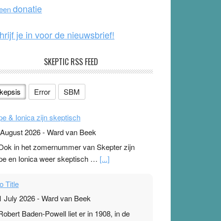
o
e
donatie
 een
k
hrijf je in voor de nieuwsbrief!
SKEPTIC RSS FEED
kepsis
Error
SBM
pe & Ionica zijn skeptisch
 August 2026
-
Ward van Beek
 Ook in het zomernummer van Skepter zijn
pe en Ionica weer skeptisch …
[...]
o Title
1 July 2026
-
Ward van Beek
 Robert Baden-Powell liet er in 1908, in de