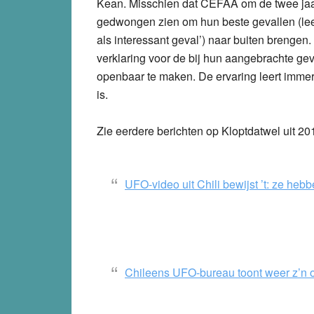
Kean. Misschien dat CEFAA om de twee jaar
gedwongen zien om hun beste gevallen (lees:
als interessant geval’) naar buiten brenge
verklaring voor de bij hun aangebrachte ge
openbaar te maken. De ervaring leert imme
is.
Zie eerdere berichten op Kloptdatwel uit 20
UFO-video uit Chili bewijst ’t: ze heb
Chileens UFO-bureau toont weer z’n