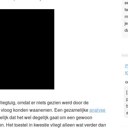
e
t
m
j
d
P
3
.
P
t
K
v
o
D
g
z
egtuig, omdat er niets gezien werd door de
t
ect vloog konden waanemen. Een gezamelijke
analyse
lijk dat het wel degelijk gaat om een gewoon
en. Het toestel in kwestie vliegt alleen wat verder dan