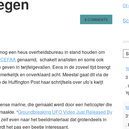
iegen
Of
Sc
8 COMMENTS
n
l
hare
e nog een heus overheidsbureau in stand houden om
S
,
CEFAA
genaamd, schakelt analisten en soms ook
 geven in twijfelgevallen. Eens in de zoveel tijd brengt
Y
merkelijk en onverklaard acht. Meestal gaat dit via de
3
de Huffington Post haar schrijfsels over ufo’s kwijt
.
Y
eense marine, die gemaakt werd door een helicopter die
N
maakte. “
Groundbreaking UFO Video Just Released By
3
st zelf even naar het beeldmateriaal dat grotendeels in
.
dt het pas een beetje interessant.