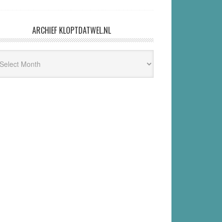
ARCHIEF KLOPTDATWEL.NL
hief
ptdatwel.nl