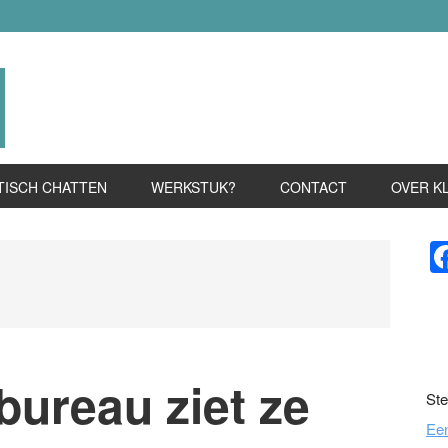
TISCH CHATTEN
WERKSTUK?
CONTACT
OVER K
P
S
bureau ziet ze
Ste
Ee