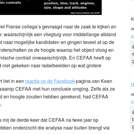
K
l Franse collega’s gevraagd naar de zaak te kijken en
o
 waarschijnlijk een vliegtuig voor middellange afstand
v
t naar mogelijke kandidaten en gingen teveel af op de
onderschatten ze de hoogte waarop het object vloog en
mische contrail onwaarschijnlijk. En CEFAA heeft op
d niet gekeken naar radarbeelden op wat grotere
 liet in een
reactie op de Facebook
-pagina van Kean
H
er waarop CEFAA met hun conclusie omging. Zelfs als ze
o
tand en hoogte zouden hebben gerekend, had CEFAA
v
.
ens mij de derde keer dat CEFAA na twee jaar op
hebben onderzocht die analyse naar buiten brengt via