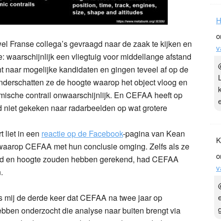
l Franse collega’s gevraagd naar de zaak te kijken en
 waarschijnlijk een vliegtuig voor middellange afstand
t naar mogelijke kandidaten en gingen teveel af op de
H
onderschatten ze de hoogte waarop het object vloog en
o
mische contrail onwaarschijnlijk. En CEFAA heeft op
v
d niet gekeken naar radarbeelden op wat grotere
 liet in een
reactie op de Facebook
-pagina van Kean
er waarop CEFAA met hun conclusie omging. Zelfs als ze
tand en hoogte zouden hebben gerekend, had CEFAA
.
ens mij de derde keer dat CEFAA na twee jaar op
K
hebben onderzocht die analyse naar buiten brengt via
o