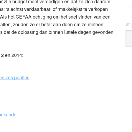
 zijn budget moet verdedigen en dat ze zich daarom
v
 ‘slechtst verklaarbaar’ of ‘makkelijkst te verkopen
n. Als het CEFAA echt ging om het snel vinden van een
vallen, zouden ze er beter aan doen om ze meteen
rs dat de oplossing dan binnen luttele dagen gevonden
12 en 2014:
Arc
Klo
ben zes pootjes
 onkunde