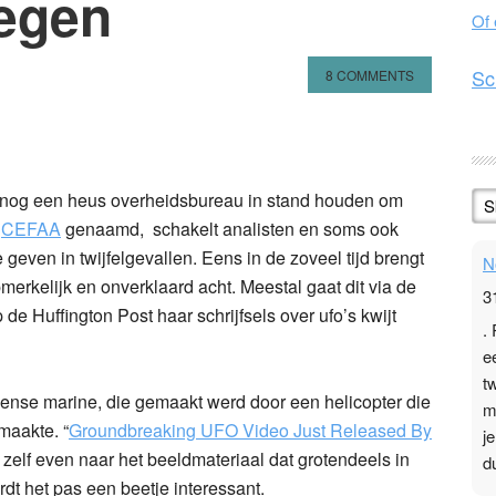
iegen
Of
Sc
8 COMMENTS
n
l
hare
e nog een heus overheidsbureau in stand houden om
S
,
CEFAA
genaamd, schakelt analisten en soms ook
 geven in twijfelgevallen. Eens in de zoveel tijd brengt
N
merkelijk en onverklaard acht. Meestal gaat dit via de
3
de Huffington Post haar schrijfsels over ufo’s kwijt
.
e
t
eense marine, die gemaakt werd door een helicopter die
m
maakte. “
Groundbreaking UFO Video Just Released By
j
st zelf even naar het beeldmateriaal dat grotendeels in
d
dt het pas een beetje interessant.