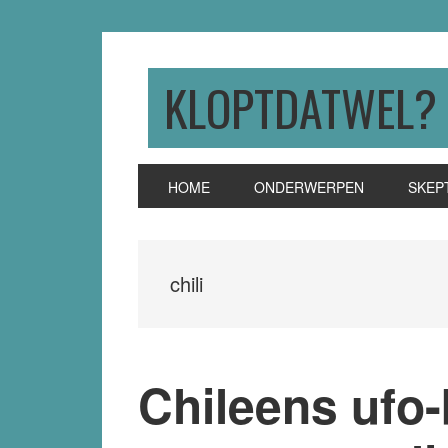
Skip
Skip
Skip
to
to
to
primary
main
primary
KLOPTDATWEL?
navigation
content
sidebar
HOME
ONDERWERPEN
SKEP
chili
Chileens ufo-