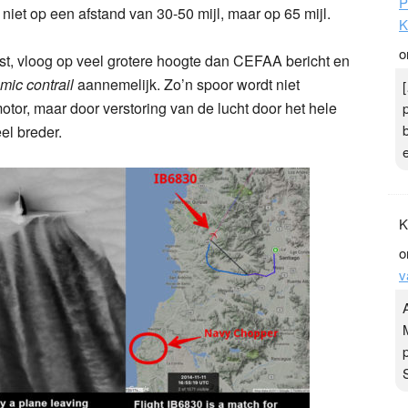
niet op een afstand van 30-50 mijl, maar op 65 mijl.
ast, vloog op veel grotere hoogte dan CEFAA bericht en
ic contrail
aannemelijk. Zo’n spoor wordt niet
otor, maar door verstoring van de lucht door het hele
P
el breder.
K
o
K
o
v