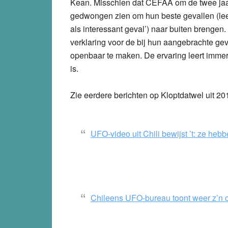
Kean. Misschien dat CEFAA om de twee jaar
gedwongen zien om hun beste gevallen (lees:
als interessant geval’) naar buiten brenge
verklaring voor de bij hun aangebrachte ge
openbaar te maken. De ervaring leert imme
is.
Zie eerdere berichten op Kloptdatwel uit 20
UFO-video uit Chili bewijst ’t: ze heb
Chileens UFO-bureau toont weer z’n