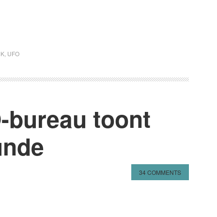
NK
,
UFO
-bureau toont
unde
34 COMMENTS
n
l
hare