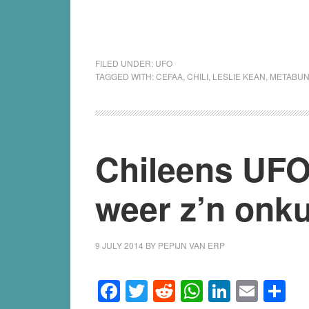
FILED UNDER:
UFO
TAGGED WITH:
CEFAA
,
CHILI
,
LESLIE KEAN
,
METABU
Chileens UFO
weer z’n onk
9 JULY 2014
BY
PEPIJN VAN ERP
Facebook
Twitter
Reddit
WhatsApp
LinkedI
Emai
S