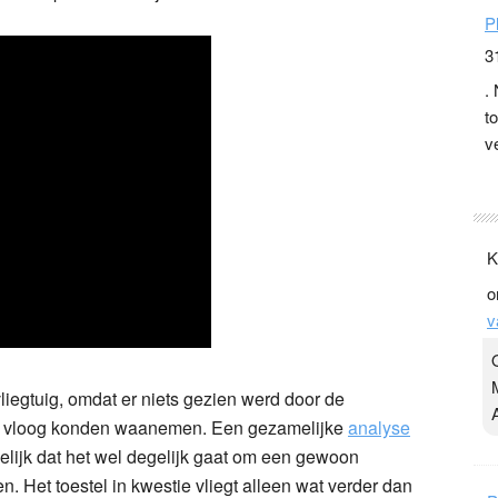
P
3
.
t
v
D
g
z
t
Y
3
.
K
egtuig, omdat er niets gezien werd door de
Y
o
ect vloog konden waanemen. Een gezamelijke
analyse
v
lijk dat het wel degelijk gaat om een gewoon
en. Het toestel in kwestie vliegt alleen wat verder dan