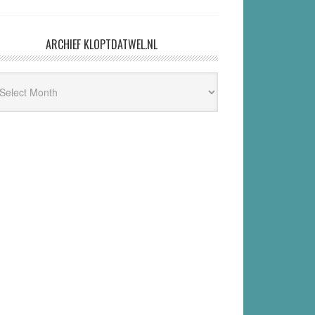
an Ronald Meester en Marc Jacobs
@Hans1263, BlackBox TV was in het verleden
een vehikel van Flavio Pasquino. Een tijd
geleden is er ruzie (over geld?)
ARCHIEF KLOPTDATWEL.NL
hief
ptdatwel.nl