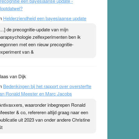
Met name aan het eind is het erg interessant.
Ab Gietelink heeft zich prima voorbereid.
recognitie een bayesiaanse update -
loptdatwel?
n
Helderziendheid een bayesiaanse update
[…] de precognitie-update van mijn
parapsychologie zelfexperimenten ben ik
begonnen met een nieuw precognitie-
experiment van &
laas van Dijk
n
Bedenkingen bij het rapport over oversterfte
an Ronald Meester en Marc Jacobs