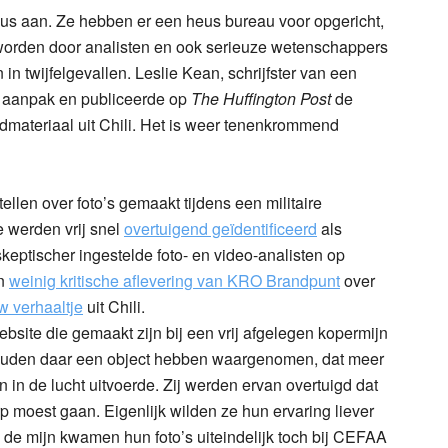
eus aan. Ze hebben er een heus bureau voor opgericht,
orden door analisten en ook serieuze wetenschappers
in twijfelgevallen. Leslie Kean, schrijfster van een
e aanpak en publiceerde op
The Huffington Post
de
dmateriaal uit Chili. Het is weer tenenkrommend
llen over foto’s gemaakt tijdens een militaire
 werden vrij snel
overtuigend geïdentificeerd
als
eptischer ingestelde foto- en video-analisten op
en
weinig kritische aflevering van KRO Brandpunt
over
w verhaaltje
uit Chili.
ebsite die gemaakt zijn bij een vrij afgelegen kopermijn
i zouden daar een object hebben waargenomen, dat meer
in de lucht uitvoerde. Zij werden ervan overtuigd dat
rp moest gaan. Eigenlijk wilden ze hun ervaring liever
 de mijn kwamen hun foto’s uiteindelijk toch bij CEFAA