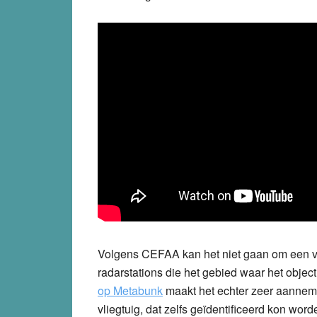
Volgens CEFAA kan het niet gaan om een vli
radarstations die het gebied waar het obj
op Metabunk
maakt het echter zeer aanneme
vliegtuig, dat zelfs geïdentificeerd kon word