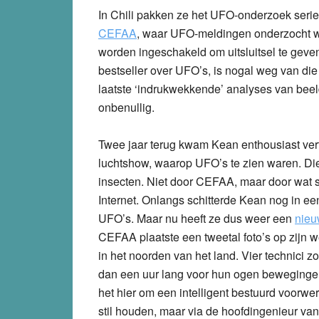
In Chili pakken ze het UFO-onderzoek seri
CEFAA
, waar UFO-meldingen onderzocht w
worden ingeschakeld om uitsluitsel te geven 
bestseller over UFO’s, is nogal weg van di
laatste ‘indrukwekkende’ analyses van beel
onbenullig.
Twee jaar terug kwam Kean enthousiast verte
luchtshow, waarop UFO’s te zien waren. Die
insecten. Niet door CEFAA, maar door wat sk
Internet. Onlangs schitterde Kean nog in e
UFO’s. Maar nu heeft ze dus weer een
nieu
CEFAA plaatste een tweetal foto’s op zijn w
in het noorden van het land. Vier technic
dan een uur lang voor hun ogen bewegingen 
het hier om een intelligent bestuurd voorwe
stil houden, maar via de hoofdingenieur van