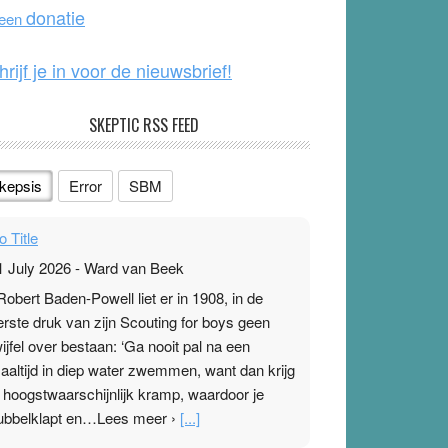
o
e
donatie
 een
k
hrijf je in voor de nieuwsbrief!
SKEPTIC RSS FEED
kepsis
Error
SBM
o Title
1 July 2026
-
Ward van Beek
 Robert Baden-Powell liet er in 1908, in de
erste druk van zijn Scouting for boys geen
wijfel over bestaan: ‘Ga nooit pal na een
aaltijd in diep water zwemmen, want dan krijg
e hoogstwaarschijnlijk kramp, waardoor je
ubbelklapt en…Lees meer ›
[...]