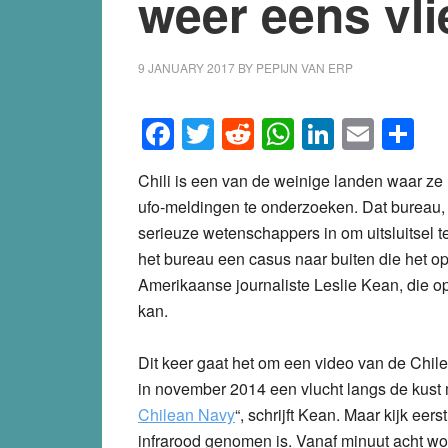
weer eens vl
9 JANUARY 2017
BY
PEPIJN VAN ERP
Facebook
Twitter
Reddit
WhatsApp
LinkedI
Emai
S
Chili is een van de weinige landen waar z
ufo-meldingen te onderzoeken. Dat bureau
serieuze wetenschappers in om uitsluitsel te
het bureau een casus naar buiten die het op
Amerikaanse journaliste Leslie Kean, die op 
kan.
Dit keer gaat het om een video van de Chil
in november 2014 een vlucht langs de kust 
Chilean Navy
“, schrijft Kean. Maar kijk eer
infrarood genomen is. Vanaf minuut acht wor