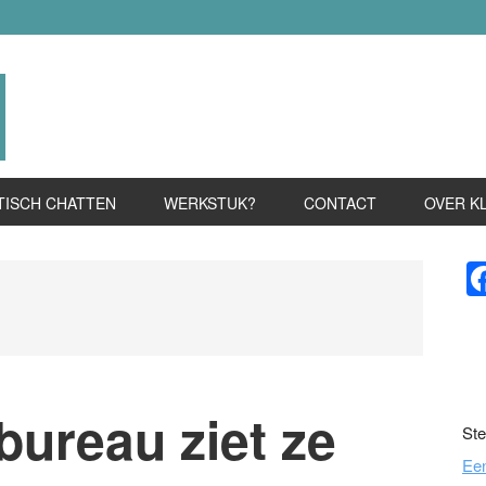
TISCH CHATTEN
WERKSTUK?
CONTACT
OVER K
P
S
bureau ziet ze
Ste
Ee