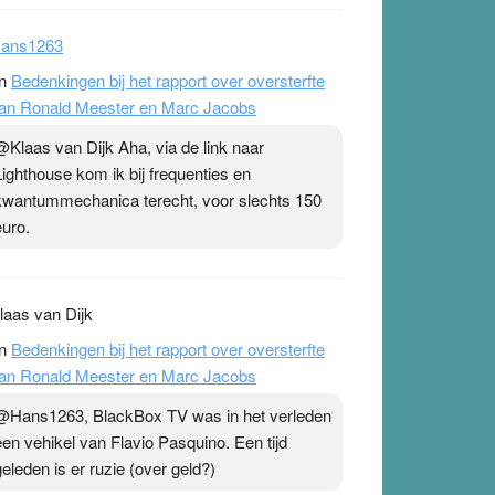
Antivaxxers, waaronder inbegrepen Ronald
Meester & co, refereren altijd graag naar een
publicatie uit 2023 van onder andere Christine
St
ans1263
n
Bedenkingen bij het rapport over oversterfte
an Ronald Meester en Marc Jacobs
@Klaas van Dijk Aha, via de link naar
Lighthouse kom ik bij frequenties en
kwantummechanica terecht, voor slechts 150
euro.
laas van Dijk
n
Bedenkingen bij het rapport over oversterfte