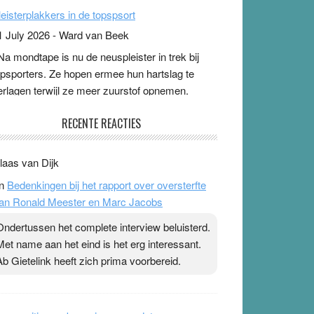
leisterplakkers in de topspsort
1 July 2026
-
Ward van Beek
 Na mondtape is nu de neuspleister in trek bij
opsporters. Ze hopen ermee hun hartslag te
erlagen terwijl ze meer zuurstof opnemen.
aarop heeft zo’n pleister geen effect. Maar het
evoel ‘makkelijker te ademen’ kan goud waard
ijn. Door…Lees meer Pleisterplakkers in de
opspsort ›
[...]
pe & Ionica zijn skeptisch
RECENTE REACTIES
 August 2026
-
Ward van Beek
 Ook in het zomernummer van Skepter zijn
laas van Dijk
pe en Ionica weer skeptisch …
[...]
n
Bedenkingen bij het rapport over oversterfte
an Ronald Meester en Marc Jacobs
Ondertussen het complete interview beluisterd.