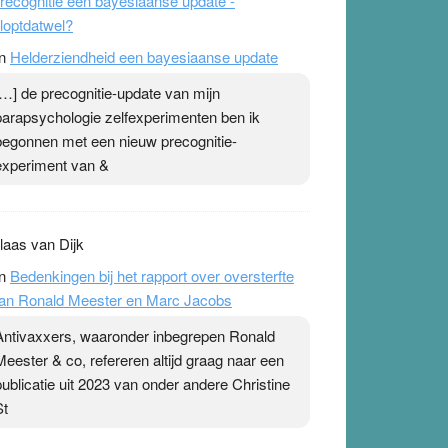
recognitie een bayesiaanse update -
loptdatwel?
n
Helderziendheid een bayesiaanse update
[…] de precognitie-update van mijn
parapsychologie zelfexperimenten ben ik
begonnen met een nieuw precognitie-
experiment van &
laas van Dijk
n
Bedenkingen bij het rapport over oversterfte
an Ronald Meester en Marc Jacobs
Antivaxxers, waaronder inbegrepen Ronald
Meester & co, refereren altijd graag naar een
publicatie uit 2023 van onder andere Christine
St