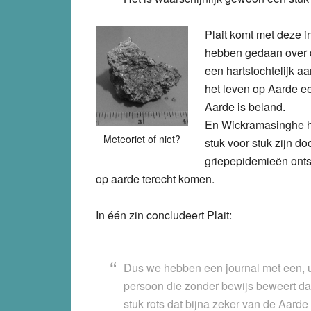
Plait komt met deze 
hebben gedaan over 
een hartstochtelijk 
het leven op Aarde e
Aarde is beland.
En Wickramasinghe he
Meteoriet of niet?
stuk voor stuk zijn do
griepepidemieën onts
op aarde terecht komen.
In één zin concludeert Plait:
Dus we hebben een journal met een,
persoon die zonder bewijs beweert dat 
stuk rots dat bijna zeker van de Aarde 