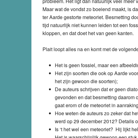
probleem. Het ligt dan natuurlijk veel meer 
Maar wat de vondst zo boeiend maakt, is dat
ter Aarde gestorte meteoriet. Besmetting do
tijd natuurlijk niet kunnen leiden tot een fo
kloppen, en dat doet het van geen kanten.
Plait loopt alles na en komt met de volgende
Het is geen fossiel, maar een afbeeld
Het zijn soorten die ook op Aarde voor
het zijn gewoon die soorten);
De auteurs schrijven dat er geen diat
gevonden en dat besmetting daarom onwa
gaat erom of de meteoriet in aanrakin
Hoe weten de auteurs zo zeker dat he
werd op 29 december 2012? Details ov
Is ‘t het wel een meteoriet? Hij lijkt
Het is waarschijnlijk gewoon een stuk 