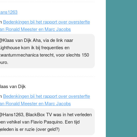
ans1263
n
Bedenkingen bij het rapport over oversterfte
an Ronald Meester en Marc Jacobs
@Klaas van Dijk Aha, via de link naar
Lighthouse kom ik bij frequenties en
kwantummechanica terecht, voor slechts 150
euro.
laas van Dijk
n
Bedenkingen bij het rapport over oversterfte
an Ronald Meester en Marc Jacobs
@Hans1263, BlackBox TV was in het verleden
een vehikel van Flavio Pasquino. Een tijd
geleden is er ruzie (over geld?)