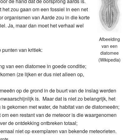
voor de hand dat de oorsprong aards is.
 het zou gaan om een fossiel in een net
or organismen van Aarde zou in die korte
ssiel. Ja, maar dan moet het verhaal wel
Afbeelding
van een
 punten van kritiek:
diatomee
(Wikipedia)
ing van een diatomee in goede conditie;
komen (ze lijken er dus niet alleen op,
omeeën op de grond in de buurt van de inslag werden
arschijnlijk is. Maar dat is niet zo belangrijk, het
g is gekomen met water, de habitat van de diatomeeën;
t om een restant van de meteoor is die waargenomen
er de ontdekking ontbreken totaal;
 helemaal niet op exemplaren van bekende meteorieten.
rots.