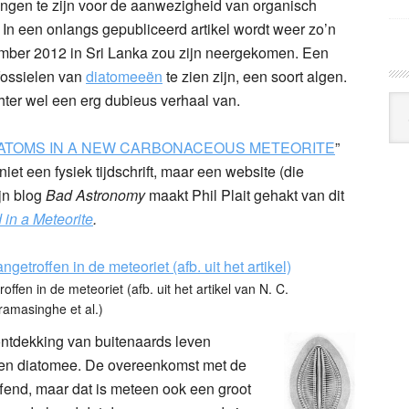
ringen te zijn voor de aanwezigheid van organisch
. In een onlangs gepubliceerd artikel wordt weer zo’n
ember 2012 in Sri Lanka zou zijn neergekomen. Een
fossielen van
diatomeeën
te zien zijn, een soort algen.
hter wel een erg dubieus verhaal van.
Arc
Klo
IATOMS IN A NEW CARBONACEOUS METEORITE
”
 niet een fysiek tijdschrift, maar een website (die
jn blog
Bad Astronomy
maakt Phil Plait gehakt van dit
in a Meteorite
.
fen in de meteoriet (afb. uit het artikel van N. C.
ramasinghe et al.)
ntdekking van buitenaards leven
 een diatomee. De overeenkomst met de
effend, maar dat is meteen ook een groot