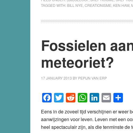
TAGGED WITH:
BILL NYE
,
CREATIONISME
,
KEN HAM
,
Fossielen aan
meteoriet?
17 JANUARY 2013
BY
PEPIJN VAN ERP
Facebook
Twitter
Reddit
WhatsApp
LinkedI
Emai
S
Eens in de zoveel tijd verschijnen er weer 
aanwijzingen voor leven. Leven met een oor
heel spectaculair zijn, als die tenminste de t