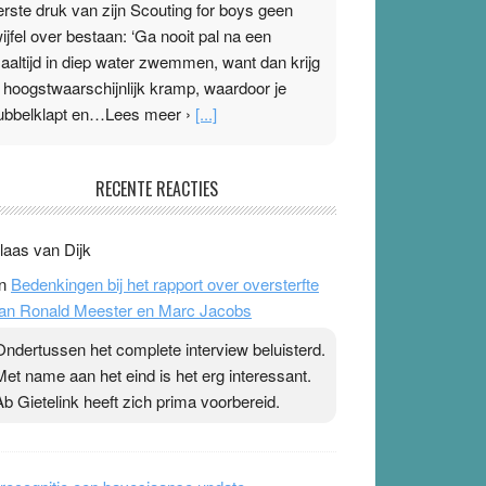
erste druk van zijn Scouting for boys geen
wijfel over bestaan: ‘Ga nooit pal na een
aaltijd in diep water zwemmen, want dan krijg
e hoogstwaarschijnlijk kramp, waardoor je
ubbelklapt en…Lees meer ›
[...]
leisterplakkers in de topspsort
RECENTE REACTIES
1 July 2026
-
Ward van Beek
 Na mondtape is nu de neuspleister in trek bij
laas van Dijk
opsporters. Ze hopen ermee hun hartslag te
n
Bedenkingen bij het rapport over oversterfte
erlagen terwijl ze meer zuurstof opnemen.
an Ronald Meester en Marc Jacobs
aarop heeft zo’n pleister geen effect. Maar het
evoel ‘makkelijker te ademen’ kan goud waard
Ondertussen het complete interview beluisterd.
ijn. Door…Lees meer Pleisterplakkers in de
Met name aan het eind is het erg interessant.
opspsort ›
[...]
Ab Gietelink heeft zich prima voorbereid.