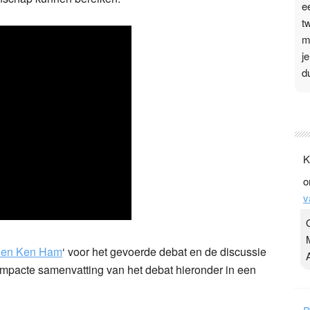
e
t
m
j
d
P
3
.
K
t
o
v
v
D
g
z
t
e en Ken Ham
‘ voor het gevoerde debat en de discussie
ompacte samenvatting van het debat hieronder in een