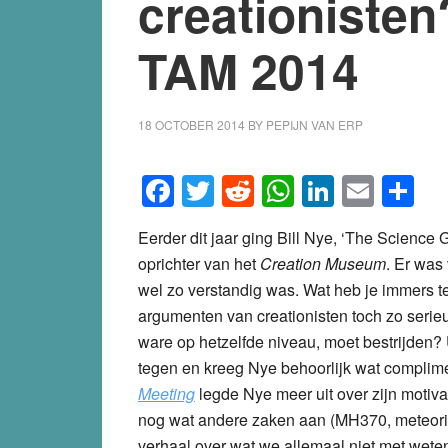
creationisten
TAM 2014
18 OCTOBER 2014
BY
PEPIJN VAN ERP
Facebook
Twitter
Reddit
WhatsApp
LinkedI
Emai
S
Eerder dit jaar ging Bill Nye, ‘The Science
oprichter van het
Creation Museum
. Er was 
wel zo verstandig was. Wat heb je immers te
argumenten van creationisten toch zo serie
ware op hetzelfde niveau, moet bestrijden? Ui
tegen en kreeg Nye behoorlijk wat complime
Meeting
legde Nye meer uit over zijn motivat
nog wat andere zaken aan (MH370, meteoriet
verhaal over wat we allemaal niet met wet