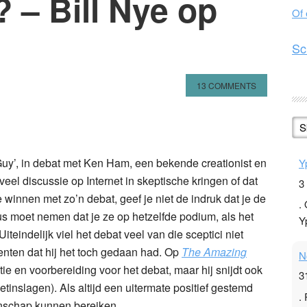
? – Bill Nye op
Of
Sc
13 COMMENTS
n
l
hare
S
 Guy’, in debat met Ken Ham, een bekende creationist en
Y
veel discussie op Internet in skeptische kringen of dat
3
 winnen met zo’n debat, geef je niet de indruk dat je de
.
us moet nemen dat je ze op hetzelfde podium, als het
Y
teindelijk viel het debat veel van die sceptici niet
nten dat hij het toch gedaan had. Op
The Amazing
N
ie en voorbereiding voor het debat, maar hij snijdt ook
3
inslagen). Als altijd een uitermate positief gestemd
.
enschap kunnen bereiken.