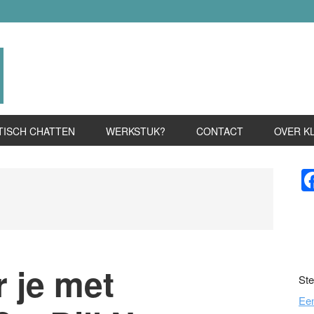
TISCH CHATTEN
WERKSTUK?
CONTACT
OVER K
P
S
 je met
Ste
Ee