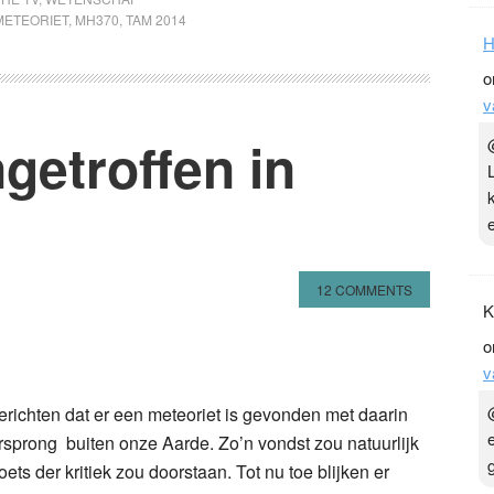
METEORIET
,
MH370
,
TAM 2014
H
o
v
getroffen in
12 COMMENTS
K
o
n
l
hare
v
berichten dat er een meteoriet is gevonden met daarin
sprong buiten onze Aarde. Zo’n vondst zou natuurlijk
oets der kritiek zou doorstaan. Tot nu toe blijken er