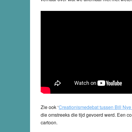
Zie ook ‘
Creationismedebat tussen Bill Ny
die omstreeks die tijd gevoerd werd. Een c
cartoon.