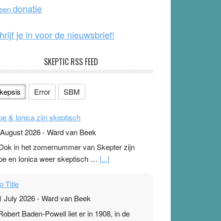
o
e
donatie
 een
k
hrijf je in voor de nieuwsbrief!
SKEPTIC RSS FEED
kepsis
Error
SBM
pe & Ionica zijn skeptisch
 August 2026
-
Ward van Beek
 Ook in het zomernummer van Skepter zijn
pe en Ionica weer skeptisch …
[...]
o Title
1 July 2026
-
Ward van Beek
 Robert Baden-Powell liet er in 1908, in de