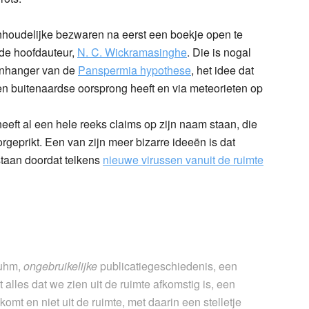
inhoudelijke bezwaren na eerst een boekje open te
de hoofdauteur,
N. C. Wickramasinghe
. Die is nogal
aanhanger van de
Panspermia hypothese
, het idee dat
en buitenaardse oorsprong heeft en via meteorieten op
eft al een hele reeks claims op zijn naam staan, die
orgeprikt. Een van zijn meer bizarre ideeën is dat
taan doordat telkens
nieuwe virussen vanuit de ruimte
 uhm,
ongebruikelijke
publicatiegeschiedenis, een
alles dat we zien uit de ruimte afkomstig is, een
komt en niet uit de ruimte, met daarin een stelletje