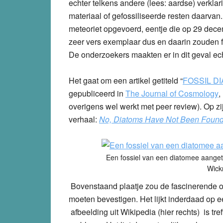
echter telkens andere (lees: aardse) verkla
materiaal of gefossiliseerde resten daarvan
meteoriet opgevoerd, eentje die op 29 dec
zeer vers exemplaar dus en daarin zouden 
De onderzoekers maakten er in dit geval ec
Het gaat om een artikel getiteld “
FOSSIL D
gepubliceerd in
The Journal of Cosmology
,
overigens wel werkt met peer review). Op zi
verhaal:
No, Diatoms Have Not Been Found 
Een fossiel van een diatomee aangetrof
Wick
Bovenstaand plaatje zou de fascinerende o
moeten bevestigen. Het lijkt inderdaad op
afbeelding uit Wikipedia (hier rechts) is tr