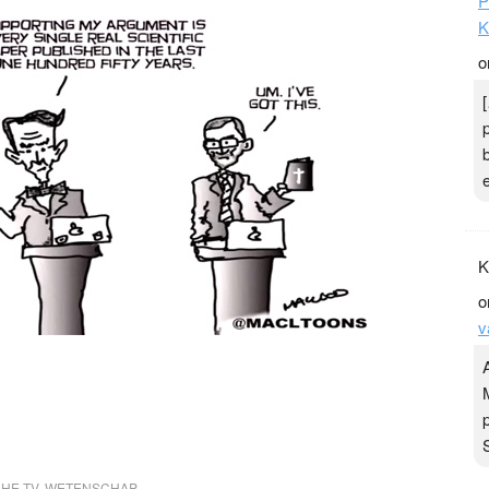
P
K
o
K
o
v
HE TV
,
WETENSCHAP