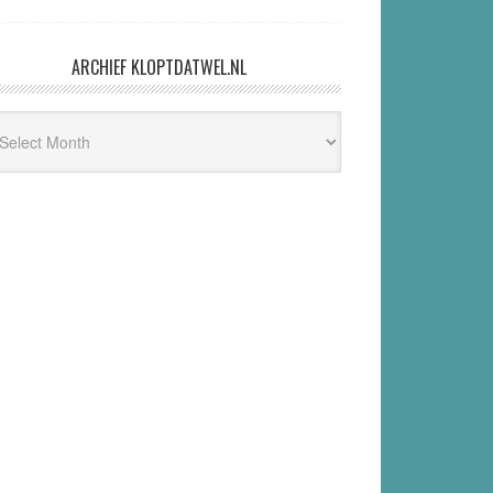
ARCHIEF KLOPTDATWEL.NL
hief
ptdatwel.nl