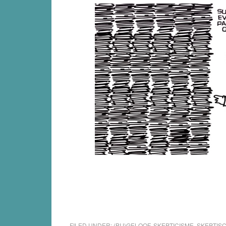
FILED UNDER:
(BIJ)GELOOF
,
SKEPTICISME
,
SKEPTISC