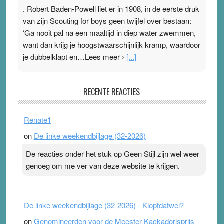
. Robert Baden-Powell liet er in 1908, in de eerste druk
van zijn Scouting for boys geen twijfel over bestaan:
‘Ga nooit pal na een maaltijd in diep water zwemmen,
want dan krijg je hoogstwaarschijnlijk kramp, waardoor
je dubbelklapt en…Lees meer ›
[...]
Pleisterplakkers in de topspsort
RECENTE REACTIES
31 July 2026
-
Ward van Beek
. Na mondtape is nu de neuspleister in trek bij
Renate1
topsporters. Ze hopen ermee hun hartslag te verlagen
on
De linke weekendbijlage (32-2026)
terwijl ze meer zuurstof opnemen. Daarop heeft zo’n
pleister geen effect. Maar het gevoel ‘makkelijker te
De reacties onder het stuk op Geen Stijl zijn wel weer
ademen’ kan goud waard zijn. Door…Lees meer
genoeg om me ver van deze website te krijgen.
Pleisterplakkers in de topspsort ›
[...]
De linke weekendbijlage (32-2026) - Kloptdatwel?
on
Genomineerden voor de Meester Kackadorisprijs