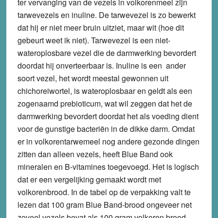
ter vervanging van de vezels in volkorenmeel zijn
tarwevezels en inuline. De tarwevezel is zo bewerkt
dat hij er niet meer bruin uitziet, maar wit (hoe dit
gebeurt weet ik niet). Tarwevezel is een niet-
wateroplosbare vezel die de darmwerking bevordert
doordat hij onverteerbaar is. Inuline is een ander
soort vezel, het wordt meestal gewonnen uit
chichoreiwortel, is wateroplosbaar en geldt als een
zogenaamd prebioticum, wat wil zeggen dat het de
darmwerking bevordert doordat het als voeding dient
voor de gunstige bacteriën in de dikke darm. Omdat
er in volkorentarwemeel nog andere gezonde dingen
zitten dan alleen vezels, heeft Blue Band ook
mineralen en B-vitamines toegevoegd. Het is logisch
dat er een vergelijking gemaakt wordt met
volkorenbrood. In de tabel op de verpakking valt te
lezen dat 100 gram Blue Band-brood ongeveer net
zoveel vezels bevat als 100 gram volkoren brood.