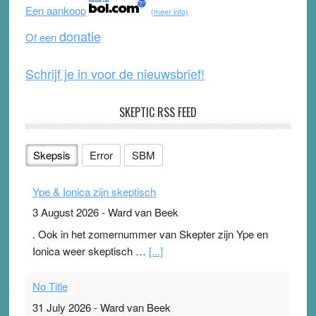
o
b
Een aankoop
(meer info)
o
e
donatie
Of een
k
Schrijf je in voor de nieuwsbrief!
SKEPTIC RSS FEED
Skepsis
Error
SBM
Ype & Ionica zijn skeptisch
3 August 2026
-
Ward van Beek
. Ook in het zomernummer van Skepter zijn Ype en
Ionica weer skeptisch …
[...]
No Title
31 July 2026
-
Ward van Beek