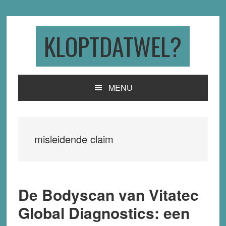
Skip
Skip
Skip
to
to
to
primary
main
primary
KLOPTDATWEL?
navigation
content
sidebar
MENU
misleidende claim
De Bodyscan van Vitatec
Global Diagnostics: een