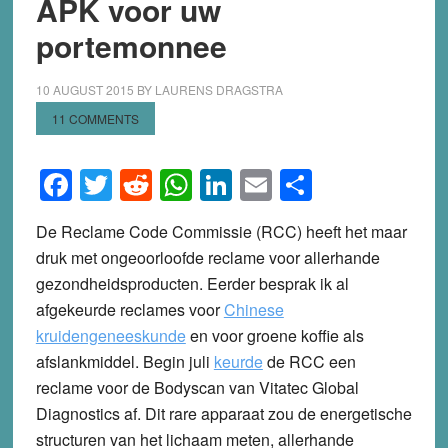
APK voor uw
portemonnee
10 AUGUST 2015
BY
LAURENS DRAGSTRA
11 COMMENTS
Facebook
Twitter
Reddit
WhatsApp
LinkedIn
Email
Share
De Reclame Code Commissie (RCC) heeft het maar
druk met ongeoorloofde reclame voor allerhande
gezondheidsproducten. Eerder besprak ik al
afgekeurde reclames voor
Chinese
kruidengeneeskunde
en voor groene koffie als
afslankmiddel. Begin juli
keurde
de RCC een
reclame voor de Bodyscan van Vitatec Global
Diagnostics af. Dit rare apparaat zou de energetische
structuren van het lichaam meten, allerhande