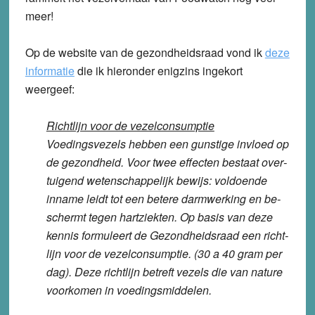
meer!
Op de website van de gezondheidsraad vond ik
deze
informatie
die ik hieronder enigzins ingekort
weergeef:
Richtlijn voor de vezelconsumptie
Voe­dings­ve­zels hebben een gun­sti­ge invloed op
de ge­zond­heid. Voor twee ef­fec­ten bestaat over­
tui­gend we­ten­schap­pe­lijk bewijs: vol­doen­de
inname leidt tot een betere darm­wer­king en be­
schermt tegen hart­ziek­ten. Op basis van deze
kennis for­mu­leert de Ge­zond­heids­raad een richt­
lijn voor de ve­zel­con­sump­tie. (30 a 40 gram per
dag). Deze richt­lijn betreft vezels die van nature
voor­ko­men in voe­dings­mid­de­len.