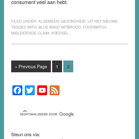
consument veel aan hebt.
FILED UNDER:
ALGEMEEN
,
GEZONDHEID
,
UIT HET NIEUWS
TAGGED WITH:
BLUE BAND WITBROOD
,
FOODWATCH
,
MISLEIDENDE CLAIM
,
VOEDSEL
Go
Page
Page
«
Previous Page
1
2
to
F
T
Y
F
Primary
Sidebar
a
wi
o
e
c
tt
u
e
e
er
T
d
b
u
Steun ons via: