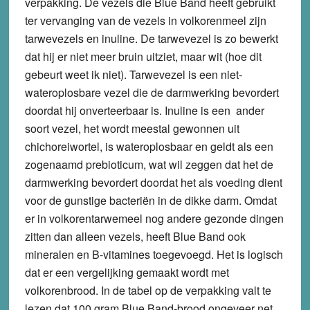
verpakking. De vezels die Blue Band heeft gebruikt
ter vervanging van de vezels in volkorenmeel zijn
tarwevezels en inuline. De tarwevezel is zo bewerkt
dat hij er niet meer bruin uitziet, maar wit (hoe dit
gebeurt weet ik niet). Tarwevezel is een niet-
wateroplosbare vezel die de darmwerking bevordert
doordat hij onverteerbaar is. Inuline is een ander
soort vezel, het wordt meestal gewonnen uit
chichoreiwortel, is wateroplosbaar en geldt als een
zogenaamd prebioticum, wat wil zeggen dat het de
darmwerking bevordert doordat het als voeding dient
voor de gunstige bacteriën in de dikke darm. Omdat
er in volkorentarwemeel nog andere gezonde dingen
zitten dan alleen vezels, heeft Blue Band ook
mineralen en B-vitamines toegevoegd. Het is logisch
dat er een vergelijking gemaakt wordt met
volkorenbrood. In de tabel op de verpakking valt te
lezen dat 100 gram Blue Band-brood ongeveer net