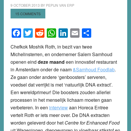
9 OCTOBER 2013
BY
PEPIJN VAN ERP
15 COMMENTS
Facebook
Twitter
Reddit
WhatsApp
LinkedIn
Email
Share
Chefkok Moshik Roth, in bezit van twee
Michelinsterren, en ondernemer Salem Samhoud
openen eind
deze maand
een innovatief restaurant
in Amsterdam onder de naam
&Samhoud Foodlab
.
Ze gaan onder andere ‘genboosters’ serveren,
voedsel dat verrijkt is met ‘natuurlijk DNA extract’.
Een wereldprimeur! Die boosters zouden allerlei
processen in het menselijk lichaam moeten gaan
verbeteren. In een
interview
aan Horeca Entree
vertelt Roth er iets meer over. De DNA extracten
worden geleverd door het
Centre for Enhanced Food
uit Wageningen, diepgevroren in vloeibaar stikstof en