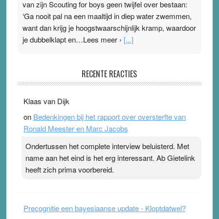
van zijn Scouting for boys geen twijfel over bestaan:
‘Ga nooit pal na een maaltijd in diep water zwemmen,
want dan krijg je hoogstwaarschijnlijk kramp, waardoor
je dubbelklapt en…Lees meer ›
[...]
Pleisterplakkers in de topspsort
RECENTE REACTIES
31 July 2026
-
Ward van Beek
. Na mondtape is nu de neuspleister in trek bij
Klaas van Dijk
topsporters. Ze hopen ermee hun hartslag te verlagen
on
Bedenkingen bij het rapport over oversterfte van
terwijl ze meer zuurstof opnemen. Daarop heeft zo’n
Ronald Meester en Marc Jacobs
pleister geen effect. Maar het gevoel ‘makkelijker te
ademen’ kan goud waard zijn. Door…Lees meer
Ondertussen het complete interview beluisterd. Met
Pleisterplakkers in de topspsort ›
[...]
name aan het eind is het erg interessant. Ab Gietelink
heeft zich prima voorbereid.
Precognitie een bayesiaanse update - Kloptdatwel?