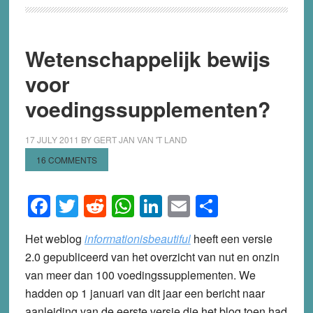
Wetenschappelijk bewijs
voor
voedingssupplementen?
17 JULY 2011
BY
GERT JAN VAN 'T LAND
16 COMMENTS
Facebook
Twitter
Reddit
WhatsApp
LinkedIn
Email
Share
Het weblog
informationisbeautiful
heeft een versie
2.0 gepubliceerd van het overzicht van nut en onzin
van meer dan 100 voedingssupplementen. We
hadden op 1 januari van dit jaar een bericht naar
aanleiding van de eerste versie die het blog toen had