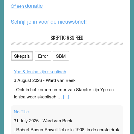
o
e
donatie
Of een
k
Schrijf je in voor de nieuwsbrief!
SKEPTIC RSS FEED
Skepsis
Error
SBM
Ype & Ionica zijn skeptisch
3 August 2026
-
Ward van Beek
. Ook in het zomernummer van Skepter zijn Ype en
Ionica weer skeptisch …
[...]
No Title
31 July 2026
-
Ward van Beek
. Robert Baden-Powell liet er in 1908, in de eerste druk