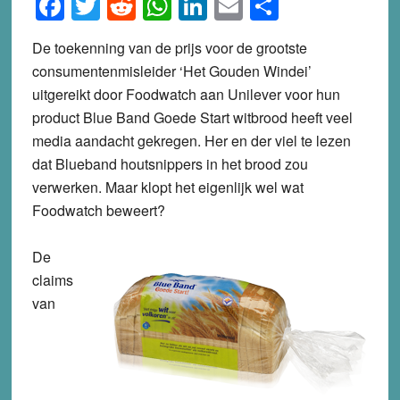
Facebook
Twitter
Reddit
WhatsApp
LinkedIn
Email
Share
De toekenning van de prijs voor de grootste
consumentenmisleider ‘Het Gouden Windei’
uitgereikt door Foodwatch aan Unilever voor hun
product Blue Band Goede Start witbrood heeft veel
media aandacht gekregen. Her en der viel te lezen
dat Blueband houtsnippers in het brood zou
verwerken. Maar klopt het eigenlijk wel wat
Foodwatch beweert?
De
claims
van