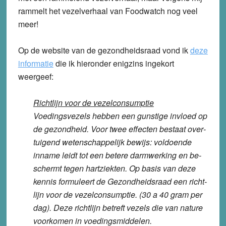
rammelt het vezelverhaal van Foodwatch nog veel
meer!
Op de website van de gezondheidsraad vond ik
deze
informatie
die ik hieronder enigzins ingekort
weergeef:
Richtlijn voor de vezelconsumptie
Voe­dings­ve­zels hebben een gun­sti­ge invloed op
de ge­zond­heid. Voor twee ef­fec­ten bestaat over­
tui­gend we­ten­schap­pe­lijk bewijs: vol­doen­de
inname leidt tot een betere darm­wer­king en be­
schermt tegen hart­ziek­ten. Op basis van deze
kennis for­mu­leert de Ge­zond­heids­raad een richt­
lijn voor de ve­zel­con­sump­tie. (30 a 40 gram per
dag). Deze richt­lijn betreft vezels die van nature
voor­ko­men in voe­dings­mid­de­len.