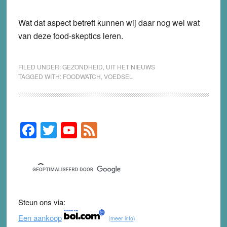
Wat dat aspect betreft kunnen wij daar nog wel wat
van deze food-skeptics leren.
FILED UNDER:
GEZONDHEID
,
UIT HET NIEUWS
TAGGED WITH:
FOODWATCH
,
VOEDSEL
F
T
Y
F
Primary
Sidebar
a
wi
o
e
c
tt
u
e
e
er
T
d
b
u
Steun ons via:
o
b
Een aankoop
(meer info)