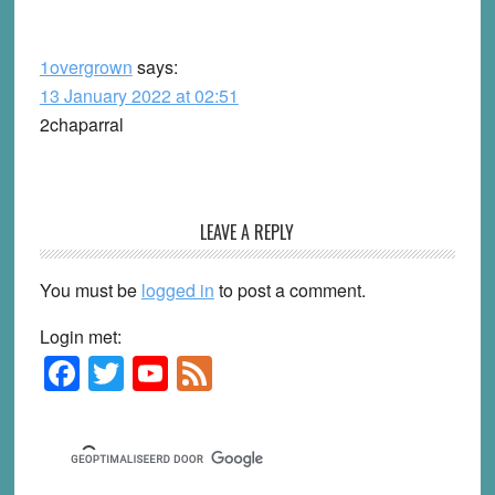
1overgrown
says:
13 January 2022 at 02:51
2chaparral
LEAVE A REPLY
You must be
logged in
to post a comment.
Login met:
F
T
Y
F
Primary
Sidebar
a
wi
o
e
c
tt
u
e
e
er
T
d