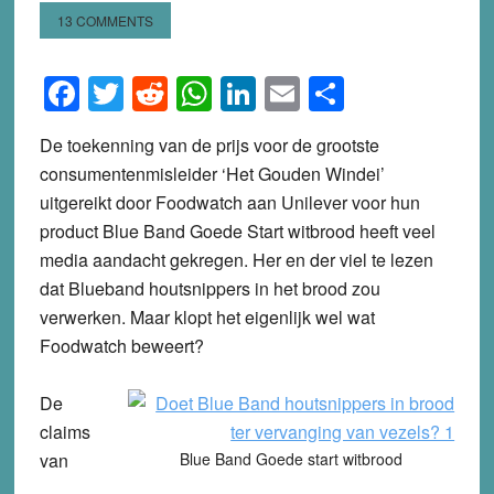
13 COMMENTS
Facebook
Twitter
Reddit
WhatsApp
LinkedIn
Email
Share
De toekenning van de prijs voor de grootste
consumentenmisleider ‘Het Gouden Windei’
uitgereikt door Foodwatch aan Unilever voor hun
product Blue Band Goede Start witbrood heeft veel
media aandacht gekregen. Her en der viel te lezen
dat Blueband houtsnippers in het brood zou
verwerken. Maar klopt het eigenlijk wel wat
Foodwatch beweert?
De
claims
van
Blue Band Goede start witbrood