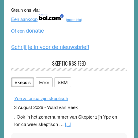
b
u
Steun ons via:
o
b
Een aankoop
(meer info)
o
e
donatie
Of een
k
Schrijf je in voor de nieuwsbrief!
SKEPTIC RSS FEED
Skepsis
Error
SBM
Ype & Ionica zijn skeptisch
3 August 2026
-
Ward van Beek
. Ook in het zomernummer van Skepter zijn Ype en
Ionica weer skeptisch …
[...]