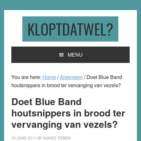
Skip
Skip
Skip
to
to
to
primary
main
primary
KLOPTDATWEL?
navigation
content
sidebar
MENU
You are here:
Home
/
Algemeen
/
Doet Blue Band
houtsnippers in brood ter vervanging van vezels?
Doet Blue Band
houtsnippers in brood ter
vervanging van vezels?
15 JUNE 2011
BY
AGNES TIEBEN