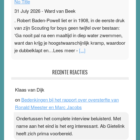
No Title
31 July 2026
-
Ward van Beek
. Robert Baden-Powell liet er in 1908, in de eerste druk
van zijn Scouting for boys geen twijfel over bestaan:
‘Ga nooit pal na een maaltijd in diep water zwemmen,
want dan krijg je hoogstwaarschijnlijk kramp, waardoor
je dubbelklapt en…Lees meer ›
[...]
Pleisterplakkers in de topspsort
RECENTE REACTIES
31 July 2026
-
Ward van Beek
. Na mondtape is nu de neuspleister in trek bij
Klaas van Dijk
topsporters. Ze hopen ermee hun hartslag te verlagen
on
Bedenkingen bij het rapport over oversterfte van
terwijl ze meer zuurstof opnemen. Daarop heeft zo’n
Ronald Meester en Marc Jacobs
pleister geen effect. Maar het gevoel ‘makkelijker te
ademen’ kan goud waard zijn. Door…Lees meer
Ondertussen het complete interview beluisterd. Met
Pleisterplakkers in de topspsort ›
[...]
name aan het eind is het erg interessant. Ab Gietelink
heeft zich prima voorbereid.