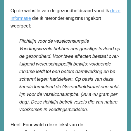
Op de website van de gezondheidsraad vond ik
deze
informatie
die ik hieronder enigzins ingekort
weergeef:
Richtlijn voor de vezelconsumptie
Voe­dings­ve­zels hebben een gun­sti­ge invloed op
de ge­zond­heid. Voor twee ef­fec­ten bestaat over­
tui­gend we­ten­schap­pe­lijk bewijs: vol­doen­de
inname leidt tot een betere darm­wer­king en be­
schermt tegen hart­ziek­ten. Op basis van deze
kennis for­mu­leert de Ge­zond­heids­raad een richt­
lijn voor de ve­zel­con­sump­tie. (30 a 40 gram per
dag). Deze richt­lijn betreft vezels die van nature
voor­ko­men in voe­dings­mid­de­len.
Heeft Foodwatch deze tekst van de