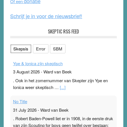
donatie
Of een
k
Schrijf je in voor de nieuwsbrief!
SKEPTIC RSS FEED
Skepsis
Error
SBM
Ype & Ionica zijn skeptisch
3 August 2026
-
Ward van Beek
. Ook in het zomernummer van Skepter zijn Ype en
Ionica weer skeptisch …
[...]
No Title
31 July 2026
-
Ward van Beek
. Robert Baden-Powell liet er in 1908, in de eerste druk
van zijn Scouting for boys geen twijfel over bestaan: