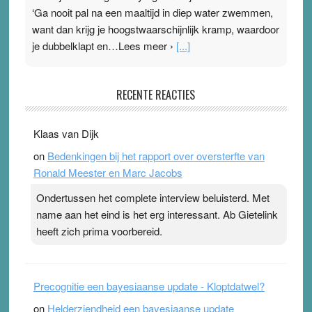
‘Ga nooit pal na een maaltijd in diep water zwemmen,
want dan krijg je hoogstwaarschijnlijk kramp, waardoor
je dubbelklapt en…Lees meer ›
[...]
Pleisterplakkers in de topspsort
RECENTE REACTIES
31 July 2026
-
Ward van Beek
. Na mondtape is nu de neuspleister in trek bij
Klaas van Dijk
topsporters. Ze hopen ermee hun hartslag te verlagen
on
Bedenkingen bij het rapport over oversterfte van
terwijl ze meer zuurstof opnemen. Daarop heeft zo’n
Ronald Meester en Marc Jacobs
pleister geen effect. Maar het gevoel ‘makkelijker te
ademen’ kan goud waard zijn. Door…Lees meer
Ondertussen het complete interview beluisterd. Met
Pleisterplakkers in de topspsort ›
[...]
name aan het eind is het erg interessant. Ab Gietelink
heeft zich prima voorbereid.
Precognitie een bayesiaanse update - Kloptdatwel?
on
Helderziendheid een bayesiaanse update