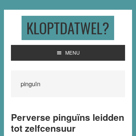
Skip
Skip
Skip
to
to
to
primary
main
primary
KLOPTDATWEL?
navigation
content
sidebar
MENU
pinguïn
Perverse pinguïns leidden
tot zelfcensuur