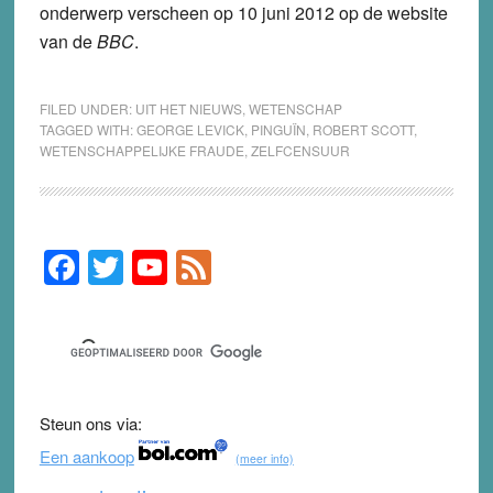
onderwerp verscheen op 10 juni 2012 op de website
van de
BBC
.
FILED UNDER:
UIT HET NIEUWS
,
WETENSCHAP
TAGGED WITH:
GEORGE LEVICK
,
PINGUÏN
,
ROBERT SCOTT
,
WETENSCHAPPELIJKE FRAUDE
,
ZELFCENSUUR
F
T
Y
F
Primary
Sidebar
a
wi
o
e
c
tt
u
e
e
er
T
d
b
u
Steun ons via:
o
b
Een aankoop
(meer info)
o
e