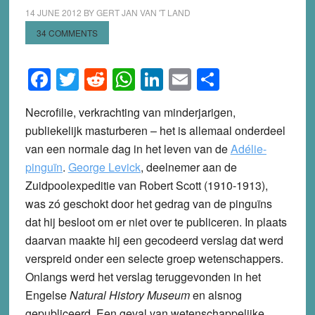
14 JUNE 2012
BY
GERT JAN VAN 'T LAND
34 COMMENTS
Facebook
Twitter
Reddit
WhatsApp
LinkedIn
Email
Share
Necrofilie, verkrachting van minderjarigen,
publiekelijk masturberen – het is allemaal onderdeel
van een normale dag in het leven van de
Adélie-
pinguïn
.
George Levick
, deelnemer aan de
Zuidpoolexpeditie van Robert Scott (1910-1913),
was zó geschokt door het gedrag van de pinguïns
dat hij besloot om er niet over te publiceren. In plaats
daarvan maakte hij een gecodeerd verslag dat werd
verspreid onder een selecte groep wetenschappers.
Onlangs werd het verslag teruggevonden in het
Engelse
Natural History Museum
en alsnog
gepubliceerd. Een geval van wetenschappelijke