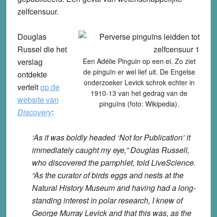
zelfcensuur.
Douglas
Russel die het
verslag
Een Adélie Pinguin op een ei. Zo ziet
de pinguïn er wel lief uit. De Engelse
ontdekte
onderzoeker Levick schrok echter in
vertelt
op de
1910-13 van het gedrag van de
website van
pinguïns (foto: Wikipedia).
Discovery
:
‘As it was boldly headed ‘Not for Publication’ it
immediately caught my eye,” Douglas Russell,
who discovered the pamphlet, told LiveScience.
“As the curator of birds eggs and nests at the
Natural History Museum and having had a long-
standing interest in polar research, I knew of
George Murray Levick and that this was, as the