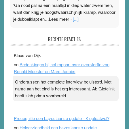
‘Ga nooit pal na een maaltijd in diep water zwemmen,
want dan krijg je hoogstwaarschijnlijk kramp, waardoor
je dubbelklapt en…Lees meer ›
[...]
Pleisterplakkers in de topspsort
RECENTE REACTIES
31 July 2026
-
Ward van Beek
. Na mondtape is nu de neuspleister in trek bij
Klaas van Dijk
topsporters. Ze hopen ermee hun hartslag te verlagen
on
Bedenkingen bij het rapport over oversterfte van
terwijl ze meer zuurstof opnemen. Daarop heeft zo’n
Ronald Meester en Marc Jacobs
pleister geen effect. Maar het gevoel ‘makkelijker te
ademen’ kan goud waard zijn. Door…Lees meer
Ondertussen het complete interview beluisterd. Met
Pleisterplakkers in de topspsort ›
[...]
name aan het eind is het erg interessant. Ab Gietelink
heeft zich prima voorbereid.
Precognitie een bayesiaanse update - Kloptdatwel?
on
Helderziendheid een bayesiaanse update