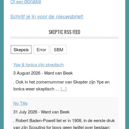
donatie
Of een
k
Schrijf je in voor de nieuwsbrief!
SKEPTIC RSS FEED
Skepsis
Error
SBM
Ype & Ionica zijn skeptisch
3 August 2026
-
Ward van Beek
. Ook in het zomernummer van Skepter zijn Ype en
Ionica weer skeptisch …
[...]
No Title
31 July 2026
-
Ward van Beek
. Robert Baden-Powell liet er in 1908, in de eerste druk
van zijn Scouting for boys geen twijfel over bestaan: