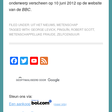
onderwerp verscheen op 10 juni 2012 op de website
van de
BBC
.
FILED UNDER:
UIT HET NIEUWS
,
WETENSCHAP
TAGGED WITH:
GEORGE LEVICK
,
PINGUÏN
,
ROBERT SCOTT
,
WETENSCHAPPELIJKE FRAUDE
,
ZELFCENSUUR
F
T
Y
F
Primary
Sidebar
a
wi
o
e
c
tt
u
e
e
er
T
d
b
u
Steun ons via:
o
b
Een aankoop
(meer info)
o
e