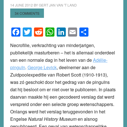
14 JUNE 2012
BY
GERT JAN VAN 'T LAND
34 COMMENTS
Facebook
Twitter
Reddit
WhatsApp
LinkedIn
Email
Share
Necrofilie, verkrachting van minderjarigen,
publiekelijk masturberen – het is allemaal onderdeel
van een normale dag in het leven van de
Adélie-
pinguïn
.
George Levick
, deelnemer aan de
Zuidpoolexpeditie van Robert Scott (1910-1913),
was zó geschokt door het gedrag van de pinguïns
dat hij besloot om er niet over te publiceren. In plaats
daarvan maakte hij een gecodeerd verslag dat werd
verspreid onder een selecte groep wetenschappers.
Onlangs werd het verslag teruggevonden in het
Engelse
Natural History Museum
en alsnog
gepubliceerd. Een geval van wetenschappelijke