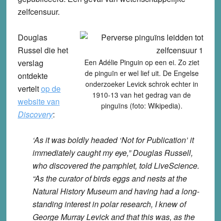
zelfcensuur.
Douglas
Russel die het
verslag
Een Adélie Pinguin op een ei. Zo ziet
de pinguïn er wel lief uit. De Engelse
ontdekte
onderzoeker Levick schrok echter in
vertelt
op de
1910-13 van het gedrag van de
website van
pinguïns (foto: Wikipedia).
Discovery
:
‘As it was boldly headed ‘Not for Publication’ it
immediately caught my eye,” Douglas Russell,
who discovered the pamphlet, told LiveScience.
“As the curator of birds eggs and nests at the
Natural History Museum and having had a long-
standing interest in polar research, I knew of
George Murray Levick and that this was, as the