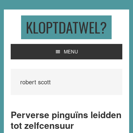
Skip
Skip
Skip
to
to
to
primary
main
primary
KLOPTDATWEL?
navigation
content
sidebar
MENU
robert scott
Perverse pinguïns leidden
tot zelfcensuur