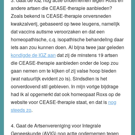
3. Gaat de IGZ nog actie ondernemen tegen Roxs en
andere artsen die CEASE-therapie aanbieden?
Zoals bekend is CEASE-therapie onversneden
kwakzalverij, gebaseerd op twee leugens, namelijk
dat vaccins autisme veroorzaken en dat een
homeopathische, c.q. isopathische behandeling daar
iets aan zou kunnen doen. Al bijna twee jaar geleden
kondigde de IGZ aan
dat zij de minstens 19 artsen
die CEASE-therapie aanbieden onder de loep zou
gaan nemen om te kijken of zij valse hoop bieden
(wat natuurlijk evident zo is). Sindsdien is het
oorverdovend stil gebleven. In mijn vorige bijdrage
had ik al opgemerkt dat ook homeopaat Roxs op de
website voor CEASE-therapie staat, en dat is
nog
steeds zo
.
4. Gaat de Artsenvereniging voor Integrale
Geneeskunde (AVIG) nog actie ondernemen tegen