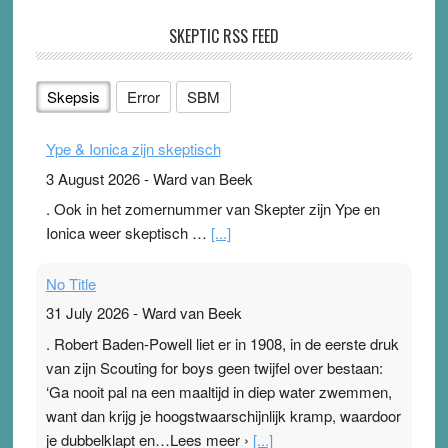
SKEPTIC RSS FEED
Skepsis
Error
SBM
Ype & Ionica zijn skeptisch
3 August 2026
-
Ward van Beek
. Ook in het zomernummer van Skepter zijn Ype en
Ionica weer skeptisch …
[...]
No Title
31 July 2026
-
Ward van Beek
. Robert Baden-Powell liet er in 1908, in de eerste druk
van zijn Scouting for boys geen twijfel over bestaan:
‘Ga nooit pal na een maaltijd in diep water zwemmen,
want dan krijg je hoogstwaarschijnlijk kramp, waardoor
je dubbelklapt en…Lees meer ›
[...]