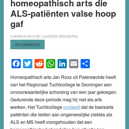
homeopathisch arts die
ALS-patiënten valse hoop
gaf
5 MARCH 2015
BY
LAURENS DRAGSTRA
69 COMMENTS
Facebook
Twitter
Reddit
WhatsApp
LinkedIn
Email
Share
Homeopathisch arts Jan Roxs uit Paterswolde heeft
van het Regionaal Tuchtcollege te Groningen een
onvoorwaardelijke schorsing van een jaar gekregen.
Gedurende deze periode mag hij niet als arts
werken. Het Tuchtcollege
oordeelt
dat de basisarts
patiënten die leiden aan ongeneeslijke ziektes als
ALS en MS heeft voorgehouden dat een