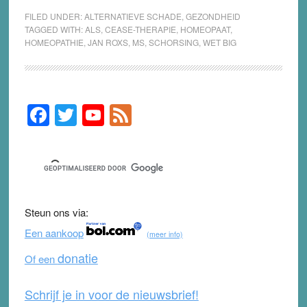
FILED UNDER:
ALTERNATIEVE SCHADE
,
GEZONDHEID
TAGGED WITH:
ALS
,
CEASE-THERAPIE
,
HOMEOPAAT
,
HOMEOPATHIE
,
JAN ROXS
,
MS
,
SCHORSING
,
WET BIG
F
T
Y
F
Primary
Sidebar
a
wi
o
e
c
tt
u
e
e
er
T
d
b
u
Steun ons via:
o
b
Een aankoop
(meer info)
o
e
donatie
Of een
k
Schrijf je in voor de nieuwsbrief!