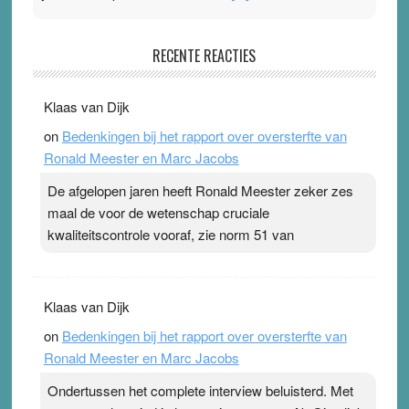
Pleisterplakkers in de topspsort
RECENTE REACTIES
31 July 2026
-
Ward van Beek
. Na mondtape is nu de neuspleister in trek bij
Klaas van Dijk
topsporters. Ze hopen ermee hun hartslag te verlagen
on
Bedenkingen bij het rapport over oversterfte van
terwijl ze meer zuurstof opnemen. Daarop heeft zo’n
Ronald Meester en Marc Jacobs
pleister geen effect. Maar het gevoel ‘makkelijker te
ademen’ kan goud waard zijn. Door…Lees meer
De afgelopen jaren heeft Ronald Meester zeker zes
Pleisterplakkers in de topspsort ›
[...]
maal de voor de wetenschap cruciale
kwaliteitscontrole vooraf, zie norm 51 van
Klaas van Dijk
on
Bedenkingen bij het rapport over oversterfte van
Ronald Meester en Marc Jacobs
Ondertussen het complete interview beluisterd. Met