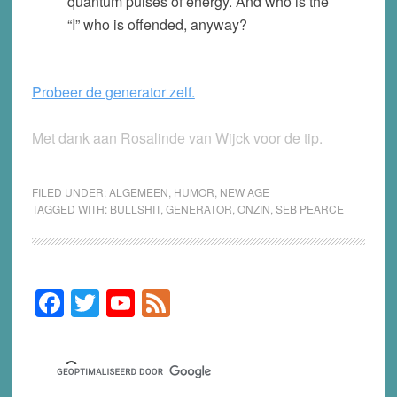
quantum pulses of energy. And who is the
“I” who is offended, anyway?
Probeer de generator zelf.
Met dank aan Rosalinde van Wijck voor de tip.
FILED UNDER:
ALGEMEEN
,
HUMOR
,
NEW AGE
TAGGED WITH:
BULLSHIT
,
GENERATOR
,
ONZIN
,
SEB PEARCE
F
T
Y
F
Primary
Sidebar
a
wi
o
e
c
tt
u
e
e
er
T
d