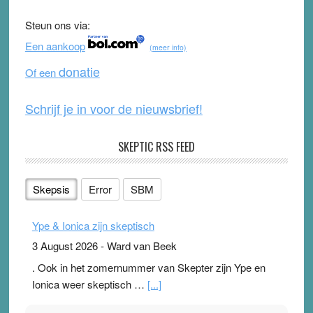
b
u
Steun ons via:
o
b
Een aankoop
(meer info)
o
e
donatie
Of een
k
Schrijf je in voor de nieuwsbrief!
SKEPTIC RSS FEED
Skepsis
Error
SBM
Ype & Ionica zijn skeptisch
3 August 2026
-
Ward van Beek
. Ook in het zomernummer van Skepter zijn Ype en
Ionica weer skeptisch …
[...]