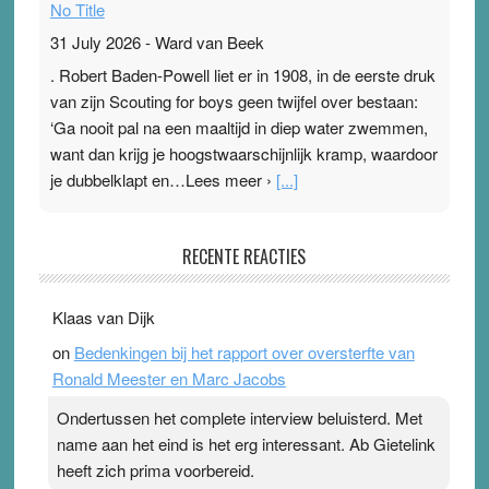
No Title
31 July 2026
-
Ward van Beek
. Robert Baden-Powell liet er in 1908, in de eerste druk
van zijn Scouting for boys geen twijfel over bestaan:
‘Ga nooit pal na een maaltijd in diep water zwemmen,
want dan krijg je hoogstwaarschijnlijk kramp, waardoor
je dubbelklapt en…Lees meer ›
[...]
Pleisterplakkers in de topspsort
RECENTE REACTIES
31 July 2026
-
Ward van Beek
. Na mondtape is nu de neuspleister in trek bij
Klaas van Dijk
topsporters. Ze hopen ermee hun hartslag te verlagen
on
Bedenkingen bij het rapport over oversterfte van
terwijl ze meer zuurstof opnemen. Daarop heeft zo’n
Ronald Meester en Marc Jacobs
pleister geen effect. Maar het gevoel ‘makkelijker te
ademen’ kan goud waard zijn. Door…Lees meer
Ondertussen het complete interview beluisterd. Met
Pleisterplakkers in de topspsort ›
[...]
name aan het eind is het erg interessant. Ab Gietelink
heeft zich prima voorbereid.