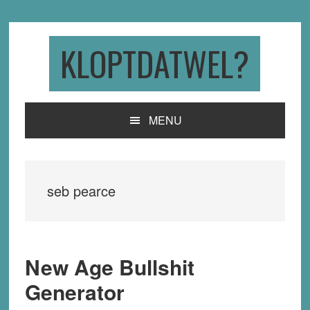
Skip
Skip
Skip
to
to
to
primary
main
primary
KLOPTDATWEL?
navigation
content
sidebar
MENU
seb pearce
New Age Bullshit
Generator