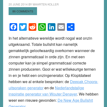
20 JUNE 2014
BY
MAARTEN KOLLER
86 COMMENTS
Facebook
Twitter
Reddit
WhatsApp
LinkedIn
Email
Share
In het alternatieve wereldje wordt nogal wat onzin
uitgekraamd. Totale bullshit kan namelijk
gemakkelijk geloofwaardig overkomen wanneer de
zinnen grammaticaal in orde zijn. En met een
computer kan je simpel grammaticaal correcte
zinnen produceren. Gooi er wat willekeurige termen
in en je hebt een onzingenerator. Op Kloptdatwel
hebben we al enkele besproken: de
Deepak Chopra-
uitspraken generator
en de
Nederlandstalige
inspiratie generator van Wouter Denayer
. We hebben
weer een nieuwe gevonden:
De New Age Bullshit
Generator
.