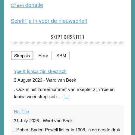
donatie
Of een
k
Schrijf je in voor de nieuwsbrief!
SKEPTIC RSS FEED
Skepsis
Error
SBM
Ype & Ionica zijn skeptisch
3 August 2026
-
Ward van Beek
. Ook in het zomernummer van Skepter zijn Ype en
Ionica weer skeptisch …
[...]
No Title
31 July 2026
-
Ward van Beek
. Robert Baden-Powell liet er in 1908, in de eerste druk