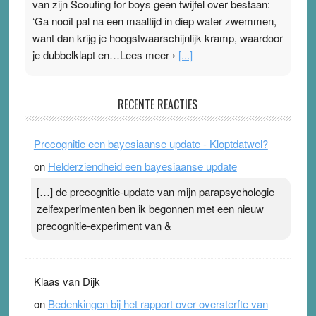
van zijn Scouting for boys geen twijfel over bestaan:
‘Ga nooit pal na een maaltijd in diep water zwemmen,
want dan krijg je hoogstwaarschijnlijk kramp, waardoor
je dubbelklapt en…Lees meer ›
[...]
Pleisterplakkers in de topspsort
RECENTE REACTIES
31 July 2026
-
Ward van Beek
. Na mondtape is nu de neuspleister in trek bij
Precognitie een bayesiaanse update - Kloptdatwel?
topsporters. Ze hopen ermee hun hartslag te verlagen
on
Helderziendheid een bayesiaanse update
terwijl ze meer zuurstof opnemen. Daarop heeft zo’n
pleister geen effect. Maar het gevoel ‘makkelijker te
[…] de precognitie-update van mijn parapsychologie
ademen’ kan goud waard zijn. Door…Lees meer
zelfexperimenten ben ik begonnen met een nieuw
Pleisterplakkers in de topspsort ›
[...]
precognitie-experiment van &
Klaas van Dijk
on
Bedenkingen bij het rapport over oversterfte van