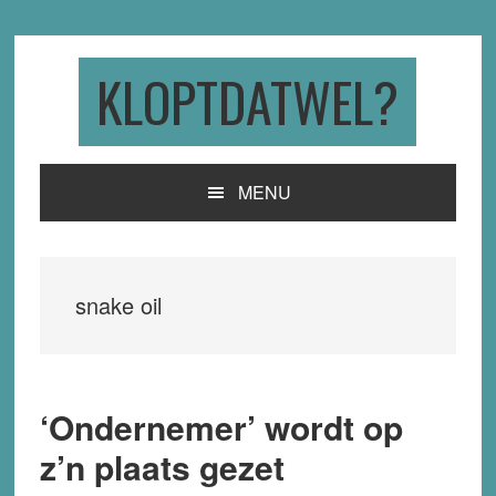
Skip
Skip
Skip
to
to
to
primary
main
primary
KLOPTDATWEL?
navigation
content
sidebar
MENU
snake oil
‘Ondernemer’ wordt op
z’n plaats gezet