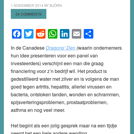
1 NOVEMBER 2014
BY
BJÖRN
24 COMMENTS
Facebook
Twitter
Reddit
WhatsApp
LinkedIn
Email
Share
In de Canadese
Dragons’ Den
(
waarin ondernemers
hun idee presenteren voor een panel van
investeerders) verschijnt een man die graag
financiering voor z’n bedrijf wil. Het product is
gedestilleerd water met zilver en is volgens de man
goed tegen artritis, hepatitis, allerlei virussen en
bacteria, ontstoken tanden, wonden en schrammen,
spijsverteringsproblemen, prostaatproblemen,
asthma en nog veel meer.
Het begint als een jolig gesprek maar na een tijdje
neemt het een hele andere wending.