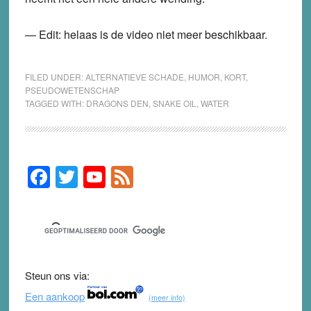
— Edit: helaas is de video niet meer beschikbaar.
FILED UNDER:
ALTERNATIEVE SCHADE
,
HUMOR
,
KORT
,
PSEUDOWETENSCHAP
TAGGED WITH:
DRAGONS DEN
,
SNAKE OIL
,
WATER
F
T
Y
F
Primary
Sidebar
a
wi
o
e
c
tt
u
e
e
er
T
d
b
u
Steun ons via:
o
b
Een aankoop
(meer info)
o
e