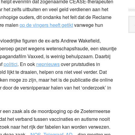
Het helpt evenmin dat zogenaamde CEASE-therapeuten
ar het zelfs uitbuiten en veel geld verdienen aan het
nhopige ouders, dit ondanks het feit dat de Reclame
Arc
re malen
op de vingers heeft getikt
vanwege hun
Klo
vloedrijke figuren de ex-arts Andrew Wakefield,
n beroep gezet wegens wetenschapsfraude, een steuntje
ropagandafilm Vaxxed, is weinig behulpzaam. Daarbij
of
politici
. En ook
nepnieuws
over prutstudies in
ld lijkt te draaien, helpen ons niet veel verder. Dat
en moge zo zijn, maar het is de publicatie die online
r door de versnipperaar halen van het ‘onderzoek’ in
ver een zaak als de moordpoging op de Zoetermeerse
 dat het verband tussen vaccinaties en autisme nooit
zoek naar het rijk der fabelen kan worden verwezen.
 in deze zaak –
NOS
,
Telegraaf
,
AD
– dan moeten we