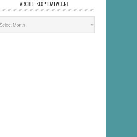
ARCHIEF KLOPTDATWEL.NL
hief
ptdatwel.nl