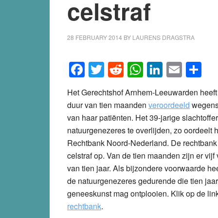
celstraf
28 FEBRUARY 2014
BY
LAURENS DRAGSTRA
Facebook
Twitter
Reddit
WhatsApp
LinkedI
Emai
S
Het Gerechtshof Arnhem-Leeuwarden heeft 
duur van tien maanden
veroordeeld
wegens 
van haar patiënten. Het 39-jarige slachtoff
natuurgenezeres te overlijden, zo oordeelt 
Rechtbank Noord-Nederland. De rechtbank 
celstraf op. Van de tien maanden zijn er vij
van tien jaar. Als bijzondere voorwaarde hee
de natuurgenezeres gedurende die tien jaar 
geneeskunst mag ontplooien. Klik op de lin
rechtbank
.