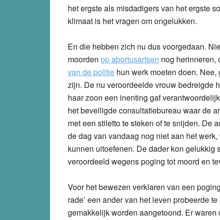
het ergste als misdadigers van het ergste so
klimaat is het vragen om ongelukken.
En die hebben zich nu dus voorgedaan. Nie
moorden
op abortusartsen
nog herinneren, 
van de politie
hun werk moeten doen. Nee, g
zijn. De nu veroordeelde vrouw bedreigde het
haar zoon een inenting gaf verantwoordelijk
het beveiligde consultatiebureau waar de ar
met een stiletto te steken of te snijden. De
de dag van vandaag nog niet aan het werk, wa
kunnen uitoefenen. De dader kon gelukkig s
veroordeeld wegens poging tot moord en te
Voor het bewezen verklaren van een poging 
rade’ een ander van het leven probeerde te
gemakkelijk worden aangetoond. Er waren 