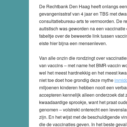
De Rechtbank Den Haag heeft onlangs ee
gevangenisstraf van 4 jaar en TBS met dwa
consultatiebureau-arts te vermoorden. De r
autistisch was geworden na een vaccinatie 
fabeltje over de beweerde link tussen vacci
eiste hier bijna een mensenleven.
Van alle onzin die rondzingt over vaccinati
van vaccins – met name het BMR-vaccin wo
wel het meest hardnekkig en het meest kwaa
niet toe doet hoe grondig deze mythe
inmid
miljoenen kinderen hebben nooit een verb
accepteren kennelijk alleen onderzoek dat 
kwaadaardige sprookje, want het praat oude
genomen – volstrekt onterecht een levenslan
zijn. En het wijst met de beschuldigende vi
die de vaccinaties geven. In het beste geva