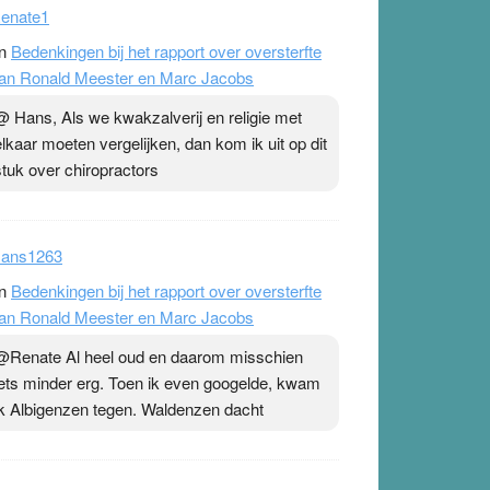
enate1
n
Bedenkingen bij het rapport over oversterfte
an Ronald Meester en Marc Jacobs
@ Hans, Als we kwakzalverij en religie met
elkaar moeten vergelijken, dan kom ik uit op dit
stuk over chiropractors
ans1263
n
Bedenkingen bij het rapport over oversterfte
an Ronald Meester en Marc Jacobs
@Renate Al heel oud en daarom misschien
iets minder erg. Toen ik even googelde, kwam
ik Albigenzen tegen. Waldenzen dacht