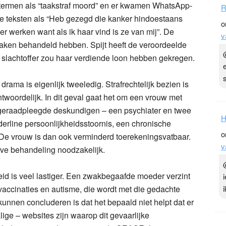
termen als “taakstraf moord” en er kwamen WhatsApp-
R
de teksten als “Heb gezegd die kanker hindoestaans
o
r werken want als ik haar vind is ze van mij”. De
v
zaken behandeld hebben. Spijt heeft de veroordeelde
t slachtoffer zou haar verdiende loon hebben gekregen.
drama is eigenlijk tweeledig. Strafrechtelijk bezien is
twoordelijk. In dit geval gaat het om een vrouw met
e geraadpleegde deskundigen – een psychiater en twee
H
derline persoonlijkheidsstoornis, een chronische
o
e vrouw is dan ook verminderd toerekeningsvatbaar.
v
eve behandeling noodzakelijk.
id is veel lastiger. Een zwakbegaafde moeder verzint
 vaccinaties en autisme, die wordt met die gedachte
kunnen concluderen is dat het bepaald niet helpt dat er
lige – websites zijn waarop dit gevaarlijke