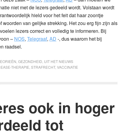
ormatie niet met de lezers gedeeld wordt. Volstaan wordt
ntwoordelijk hield voor het feit dat haar zoontje
 woorden van gelijke strekking. Het zou erg fijn zijn als
oelen lezers correct en volledig te informeren. Bij
woon –
NOS
,
Telegraaf
,
AD
-, dus waarom het bij
en raadsel.
EORIEËN
,
GEZONDHEID
,
UIT HET NIEUWS
CEASE-THERAPIE
,
STRAFRECHT
,
VACCINATIE
res ook in hoger
deeld tot