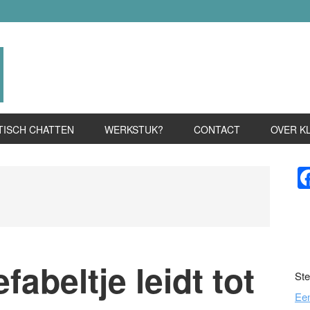
TISCH CHATTEN
WERKSTUK?
CONTACT
OVER K
P
S
fabeltje leidt tot
Ste
Ee