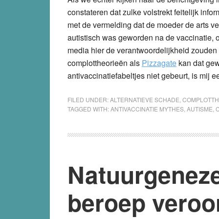
constateren dat zulke volstrekt feitelijk inf
met de vermelding dat de moeder de arts vera
autistisch was geworden na de vaccinatie, of
media hier de verantwoordelijkheid zouden v
complottheorieën als
Pizzagate
kan dat ge
antivaccinatiefabeltjes niet gebeurt, is mij e
FILED UNDER:
ALTERNATIEVE SCHADE
,
COMPLOTTH
TAGGED WITH:
ANTIVACCINATIE MYTHES
,
AUTISME
,
Natuurgeneze
beroep veroor