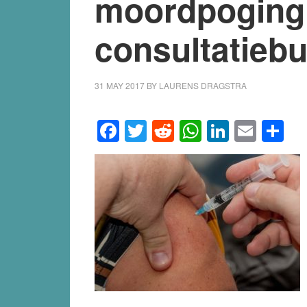
moordpoging 
consultatieb
31 MAY 2017
BY
LAURENS DRAGSTRA
Facebook
Twitter
Reddit
WhatsApp
LinkedI
Emai
S