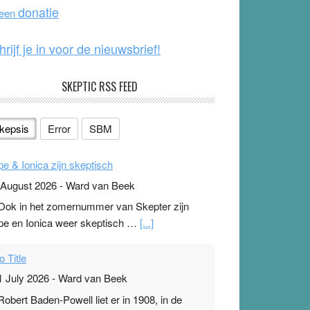
o
e
donatie
 een
k
hrijf je in voor de nieuwsbrief!
SKEPTIC RSS FEED
kepsis
Error
SBM
pe & Ionica zijn skeptisch
 August 2026
-
Ward van Beek
 Ook in het zomernummer van Skepter zijn
pe en Ionica weer skeptisch …
[...]
o Title
1 July 2026
-
Ward van Beek
 Robert Baden-Powell liet er in 1908, in de