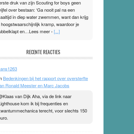
erste druk van zijn Scouting for boys geen
wijfel over bestaan: ‘Ga nooit pal na een
aaltijd in diep water zwemmen, want dan krijg
e hoogstwaarschijnlijk kramp, waardoor je
ubbelklapt en…Lees meer ›
[...]
leisterplakkers in de topspsort
RECENTE REACTIES
1 July 2026
-
Ward van Beek
 Na mondtape is nu de neuspleister in trek bij
ans1263
opsporters. Ze hopen ermee hun hartslag te
n
Bedenkingen bij het rapport over oversterfte
erlagen terwijl ze meer zuurstof opnemen.
an Ronald Meester en Marc Jacobs
aarop heeft zo’n pleister geen effect. Maar het
evoel ‘makkelijker te ademen’ kan goud waard
@Klaas van Dijk Aha, via de link naar
ijn. Door…Lees meer Pleisterplakkers in de
Lighthouse kom ik bij frequenties en
opspsort ›
[...]
kwantummechanica terecht, voor slechts 150
euro.