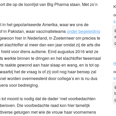
ort die op de loonlijst van Big Pharma staan. Met zo’n
K
o
v
t in het gepolariseerde Amerika, waar we ons de
of in Pakistan, waar vaccinatieteams
onder begeleiding
ewoon hier in Nederland, in Zoetermeer om precies te
 slachtoffer al meer dan een jaar omdat zij de arts die
 hield voor diens autisme. Eind augustus 2016 wist ze
ts werkte binnen te dringen en het slachtoffer tweemaal
H
 arts raakte gewond aan haar slaap en wang, en is tot op
arbij het de vraag is of zij ooit nog haar beroep zal
o
v
nel worden overmeesterd door collega’s en is nu dus
vens voor bedreiging.
tot moord is nodig dat de dader ‘met voorbedachten
 beroven. Die voorbedachte raad kon hier tamelijk
diverse getuigen met wie de vrouw haar voornemens