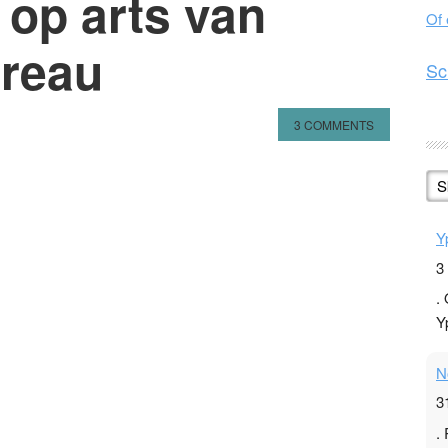
op arts van
Of
ureau
Sc
3 COMMENTS
n
l
hare
S
Y
3
.
Y
N
3
.