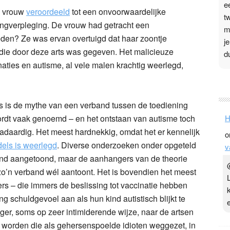
e
n vrouw
veroordeeld
tot een onvoorwaardelijke
t
ngverpleging. De vrouw had getracht een
m
eden? Ze was ervan overtuigd dat haar zoontje
j
die door deze arts was gegeven. Het malicieuze
d
naties en autisme, al vele malen krachtig weerlegd,
P
3
es is de mythe van een verband tussen de toediening
.
rdt vaak genoemd – en het ontstaan van autisme toch
H
t
daardig. Het meest hardnekkig, omdat het er kennelijk
o
v
dels is weerlegd
. Diverse onderzoeken onder opgeteld
v
D
and aangetoond, maar de aanhangers van de theorie
g
zo’n verband wél aantoont. Het is bovendien het meest
z
t
rs – die immers de beslissing tot vaccinatie hebben
g schuldgevoel aan als hun kind autistisch blijkt te
nger, soms op zeer intimiderende wijze, naar de artsen
l worden die als gehersenspoelde idioten weggezet, in