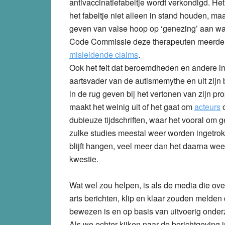
antivaccinatiefabeltje wordt verkondigd. 
het fabeltje niet alleen in stand houden, ma
geven van valse hoop op ‘genezing’ aan wa
Code Commissie deze therapeuten meerde
misleidende claims
.
Ook het feit dat beroemdheden en andere in
aartsvader van de autismemythe en uit zij
in de rug geven bij het vertonen van zijn p
maakt het weinig uit of het gaat om
acteurs
dubieuze tijdschriften, waar het vooral om ge
zulke studies meestal weer worden ingetrokk
blijft hangen, veel meer dan het daarna wee
kwestie.
Wat wel zou helpen, is als de media die o
arts berichten, klip en klaar zouden melden
bewezen is en op basis van uitvoerig onder
Als we echter kijken naar de berichtgeving