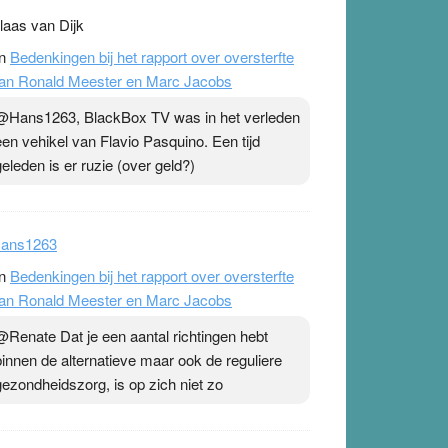
laas van Dijk
n
Bedenkingen bij het rapport over oversterfte
an Ronald Meester en Marc Jacobs
@Hans1263, BlackBox TV was in het verleden
een vehikel van Flavio Pasquino. Een tijd
geleden is er ruzie (over geld?)
ans1263
n
Bedenkingen bij het rapport over oversterfte
an Ronald Meester en Marc Jacobs
@Renate Dat je een aantal richtingen hebt
binnen de alternatieve maar ook de reguliere
gezondheidszorg, is op zich niet zo