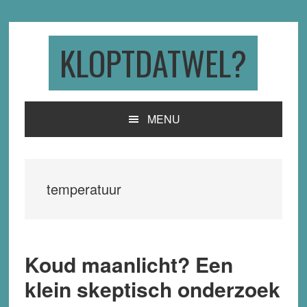
Skip
Skip
Skip
to
to
to
primary
main
primary
KLOPTDATWEL?
navigation
content
sidebar
MENU
temperatuur
Koud maanlicht? Een
klein skeptisch onderzoek