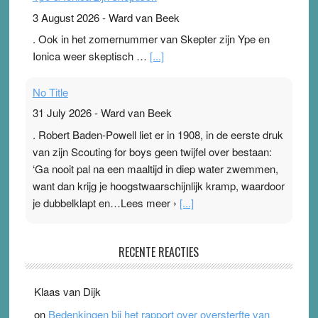
3 August 2026
-
Ward van Beek
. Ook in het zomernummer van Skepter zijn Ype en
Ionica weer skeptisch …
[...]
No Title
31 July 2026
-
Ward van Beek
. Robert Baden-Powell liet er in 1908, in de eerste druk
van zijn Scouting for boys geen twijfel over bestaan:
‘Ga nooit pal na een maaltijd in diep water zwemmen,
want dan krijg je hoogstwaarschijnlijk kramp, waardoor
je dubbelklapt en…Lees meer ›
[...]
Pleisterplakkers in de topspsort
RECENTE REACTIES
31 July 2026
-
Ward van Beek
. Na mondtape is nu de neuspleister in trek bij
Klaas van Dijk
topsporters. Ze hopen ermee hun hartslag te verlagen
on
Bedenkingen bij het rapport over oversterfte van
terwijl ze meer zuurstof opnemen. Daarop heeft zo’n