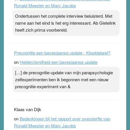
Ronald Meester en Marc Jacobs
pleister geen effect. Maar het gevoel ‘makkelijker te
ademen’ kan goud waard zijn. Door…Lees meer
Ondertussen het complete interview beluisterd. Met
Pleisterplakkers in de topspsort ›
[...]
name aan het eind is het erg interessant. Ab Gietelink
heeft zich prima voorbereid.
Precognitie een bayesiaanse update - Kloptdatwel?
on
Helderziendheid een bayesiaanse update
[…] de precognitie-update van mijn parapsychologie
zelfexperimenten ben ik begonnen met een nieuw
precognitie-experiment van &
Klaas van Dijk
on
Bedenkingen bij het rapport over oversterfte van
Ronald Meester en Marc Jacobs