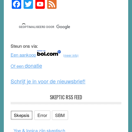
F
T
Y
F
Primary
Sidebar
a
wi
o
e
c
tt
u
e
e
er
T
d
b
u
Steun ons via:
o
b
Een aankoop
(meer info)
o
e
donatie
Of een
k
Schrijf je in voor de nieuwsbrief!
SKEPTIC RSS FEED
Skepsis
Error
SBM
Ype & Ionica zijn skeptisch