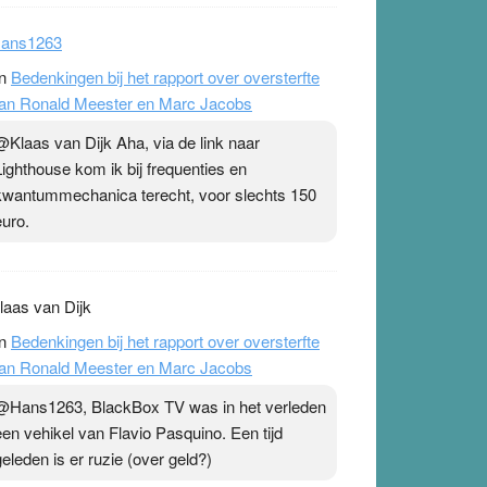
ans1263
n
Bedenkingen bij het rapport over oversterfte
an Ronald Meester en Marc Jacobs
@Klaas van Dijk Aha, via de link naar
Lighthouse kom ik bij frequenties en
kwantummechanica terecht, voor slechts 150
euro.
laas van Dijk
n
Bedenkingen bij het rapport over oversterfte
an Ronald Meester en Marc Jacobs
@Hans1263, BlackBox TV was in het verleden
een vehikel van Flavio Pasquino. Een tijd
geleden is er ruzie (over geld?)