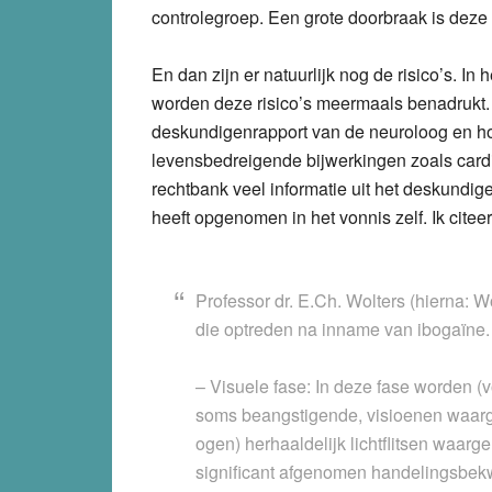
controlegroep. Een grote doorbraak is deze s
En dan zijn er natuurlijk nog de risico’s. I
worden deze risico’s meermaals benadrukt. 
deskundigenrapport van de neuroloog en h
levensbedreigende bijwerkingen zoals cardioto
rechtbank veel informatie uit het deskundi
heeft opgenomen in het vonnis zelf. Ik citee
Professor dr. E.Ch. Wolters (hierna: W
die optreden na inname van ibogaïne. D
– Visuele fase: In deze fase worden (v
soms beangstigende, visioenen waar
ogen) herhaaldelijk lichtflitsen waar
significant afgenomen handelingsbekw