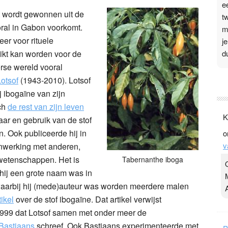
e
t wordt gewonnen uit de
t
oral in Gabon voorkomt.
m
er voor rituele
j
d
ikt kan worden voor de
erse wereld vooral
P
otsof
(1943-2010). Lotsof
j ibogaïne van zijn
3
ich
de rest van zijn leven
.
K
ar en gebruik van de stof
t
. Ook publiceerde hij in
o
v
v
enwerking met anderen,
D
g
mwetenschappen. Het is
Tabernanthe iboga
z
t hij een grote naam was in
t
 waarbij hij (mede)auteur was worden meerdere malen
ikel
over de stof ibogaïne. Dat artikel verwijst
 1999 dat Lotsof samen met onder meer de
Bastiaans
schreef. Ook Bastiaans experimenteerde met