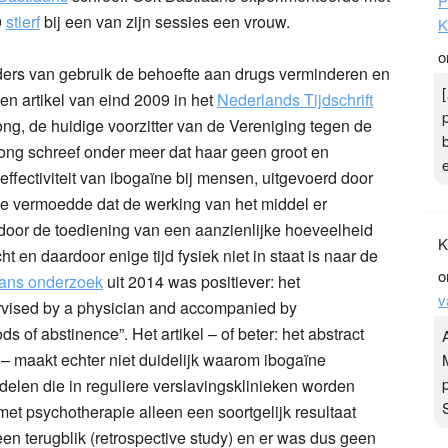
P
0
stierf
bij een van zijn sessies een vrouw.
K
o
ers van gebruik de behoefte aan drugs verminderen en
en artikel van eind 2009 in het
Nederlands Tijdschrift
ng, de huidige voorzitter van de Vereniging tegen de
ong schreef onder meer dat haar geen groot en
ffectiviteit van ibogaïne bij mensen, uitgevoerd door
e vermoedde dat de werking van het middel er
oor de toediening van een aanzienlijke hoeveelheid
K
 en daardoor enige tijd fysiek niet in staat is naar de
o
aans onderzoek
uit 2014 was positiever: het
v
ervised by a physician and accompanied by
s of abstinence”. Het artikel – of beter: het abstract
ijk – maakt echter niet duidelijk waarom ibogaïne
len die in reguliere verslavingsklinieken worden
met psychotherapie alleen een soortgelijk resultaat
en terugblik (retrospective study) en er was dus geen