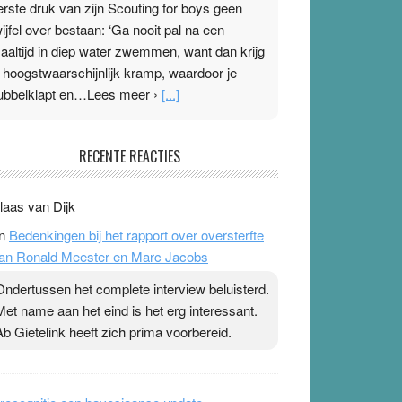
erste druk van zijn Scouting for boys geen
wijfel over bestaan: ‘Ga nooit pal na een
aaltijd in diep water zwemmen, want dan krijg
e hoogstwaarschijnlijk kramp, waardoor je
ubbelklapt en…Lees meer ›
[...]
leisterplakkers in de topspsort
RECENTE REACTIES
1 July 2026
-
Ward van Beek
 Na mondtape is nu de neuspleister in trek bij
laas van Dijk
opsporters. Ze hopen ermee hun hartslag te
n
Bedenkingen bij het rapport over oversterfte
erlagen terwijl ze meer zuurstof opnemen.
an Ronald Meester en Marc Jacobs
aarop heeft zo’n pleister geen effect. Maar het
evoel ‘makkelijker te ademen’ kan goud waard
Ondertussen het complete interview beluisterd.
ijn. Door…Lees meer Pleisterplakkers in de
Met name aan het eind is het erg interessant.
opspsort ›
[...]
Ab Gietelink heeft zich prima voorbereid.