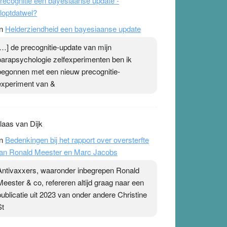
recognitie een bayesiaanse update -
loptdatwel?
n
Helderziendheid een bayesiaanse update
[…] de precognitie-update van mijn
parapsychologie zelfexperimenten ben ik
begonnen met een nieuw precognitie-
experiment van &
laas van Dijk
n
Bedenkingen bij het rapport over oversterfte
an Ronald Meester en Marc Jacobs
Antivaxxers, waaronder inbegrepen Ronald
Meester & co, refereren altijd graag naar een
publicatie uit 2023 van onder andere Christine
St