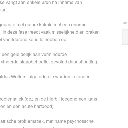
 fase vangt aan enkele uren na inname van
aan.
t gepaard met eufore kalmte met een enorme
. In deze fase treedt vaak misselijkheid en braken
Arc
Klo
et voortdurend koud te hebben op.
n een geleidelijk aan verminderde
minderde slaapbehoefte, gevolgd door uitputting.
ldus Wolters, afgeraden te worden in (onder
 problematiek (gezien de hierbij toegenomen kans
sen en een acute hartdood)
hiatrische problematiek, met name psychotische