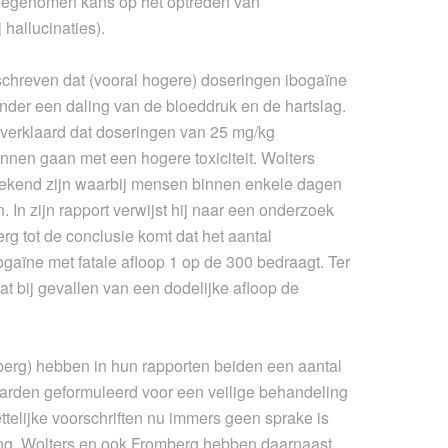
toegenomen kans op het optreden van
 hallucinaties).
eschreven dat (vooral hogere) doseringen ibogaïne
nder een daling van de bloeddruk en de hartslag.
s verklaard dat doseringen van 25 mg/kg
nen gaan met een hogere toxiciteit. Wolters
en bekend zijn waarbij mensen binnen enkele dagen
 In zijn rapport verwijst hij naar een onderzoek
g tot de conclusie komt dat het aantal
gaïne met fatale afloop 1 op de 300 bedraagt. Ter
dat bij gevallen van een dodelijke afloop de
berg) hebben in hun rapporten beiden een aantal
aarden geformuleerd voor een veilige behandeling
ttelijke voorschriften nu immers geen sprake is
ing. Wolters en ook Fromberg hebben daarnaast