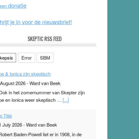
o
e
donatie
 een
k
hrijf je in voor de nieuwsbrief!
SKEPTIC RSS FEED
kepsis
Error
SBM
pe & Ionica zijn skeptisch
 August 2026
-
Ward van Beek
 Ook in het zomernummer van Skepter zijn
pe en Ionica weer skeptisch …
[...]
o Title
1 July 2026
-
Ward van Beek
 Robert Baden-Powell liet er in 1908, in de