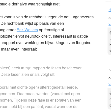
tudie derhalve waarschijnlijk niet.
H
n het vonnis van de rechtbank tegen de natuurgenezeres
o
De rechtbank wijst op basis van een
v
oogleraar
Erik Wolters
op “ernstige of
xiteit en/of neurotoxiciteit”. Interessant is dat de
genrapport over werking en bijwerkingen van ibogaïne
r maar even integraal:
olters) heeft in zijn rapport de fasen beschreven
K
eze fasen zien er als volgt uit:
o
v
ooral met dichte ogen) uiterst gedetailleerde,
genomen. Daarnaast worden (vooral met open
genomen. Tijdens deze fase is er sprake van een
aamheid bij een patiënt, vooral wanneer de