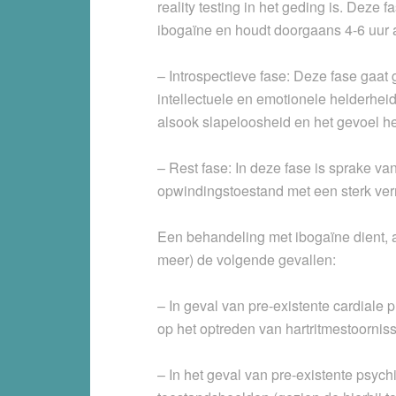
reality testing in het geding is. Deze
ibogaïne en houdt doorgaans 4-6 uur 
– Introspectieve fase: Deze fase gaa
intellectuele en emotionele helderheid
alsook slapeloosheid en het gevoel h
– Rest fase: In deze fase is sprake va
opwindingstoestand met een sterk ver
Een behandeling met ibogaïne dient, a
meer) de volgende gevallen:
– In geval van pre-existente cardiale
op het optreden van hartritmestoornis
– In het geval van pre-existente psyc