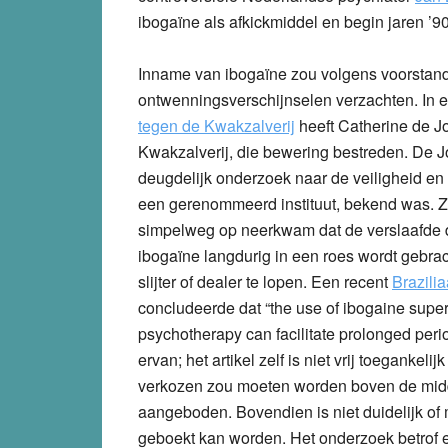
ibogaïne als afkickmiddel en begin jaren ’9
Inname van ibogaïne zou volgens voorstand
ontwenningsverschijnselen verzachten. In e
tegen de Kwakzalverij
heeft Catherine de Jo
Kwakzalverij, die bewering bestreden. De J
deugdelijk onderzoek naar de veiligheid en e
een gerenommeerd instituut, bekend was. Z
simpelweg op neerkwam dat de verslaafde d
ibogaïne langdurig in een roes wordt gebracht
slijter of dealer te lopen. Een recent
Brazili
concludeerde dat “the use of ibogaine sup
psychotherapy can facilitate prolonged period
ervan; het artikel zelf is niet vrij toegankel
verkozen zou moeten worden boven de midde
aangeboden. Bovendien is niet duidelijk of 
geboekt kan worden. Het onderzoek betrof e