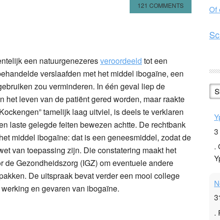
121 COMMENTS
Of
n
l
hare
Sc
ntelijk een natuurgenezeres
veroordeeld
tot een
ehandelde verslaafden met het middel ibogaïne, een
gebruiken zou verminderen. In één geval liep de
S
on het leven van de patiënt gered worden, maar raakte
 Kockengen” tamelijk laag uitviel, is deels te verklaren
Y
e ten laste gelegde feiten bewezen achtte. De rechtbank
3
 het middel ibogaïne: dat is een geneesmiddel, zodat de
.
t van toepassing zijn. Die constatering maakt het
Y
oor de Gezondheidszorg (IGZ) om eventuele andere
pakken. De uitspraak bevat verder een mooi college
N
 werking en gevaren van ibogaïne.
3
.