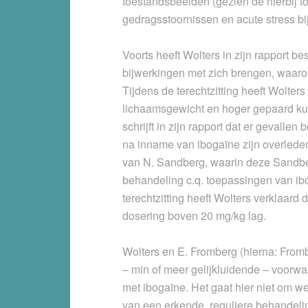
toestandsbeelden (gezien de hierbij 
gedragsstoornissen en acute stress bij
Voorts heeft Wolters in zijn rapport b
bijwerkingen met zich brengen, waaro
Tijdens de terechtzitting heeft Wolter
lichaamsgewicht en hoger gepaard kun
schrijft in zijn rapport dat er gevall
na inname van ibogaïne zijn overleden.
van N. Sandberg, waarin deze Sandber
behandeling c.q. toepassingen van ibo
terechtzitting heeft Wolters verklaard 
dosering boven 20 mg/kg lag.
Wolters en E. Fromberg (hierna: From
– min of meer gelijkluidende – voorw
met ibogaïne. Het gaat hier niet om we
van een erkende, reguliere behandel