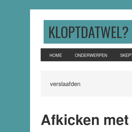
Skip
Skip
Skip
to
to
to
primary
main
primary
KLOPTDATWEL?
navigation
content
sidebar
HOME
ONDERWERPEN
SKEP
verslaafden
Afkicken met