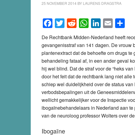
25 NOVEMBER 2014
BY
LAURENS DRAGSTRA
Facebook
Twitter
Reddit
WhatsApp
LinkedI
Emai
S
De Rechtbank Midden-Nederland heeft rece
gevangenisstraf van 141 dagen. De vrouw b
plantenextract dat de behoefte om drugs te 
behandeling fataal af, in een ander geval k
hij wel blind. Dat de straf voor de “heks van
door het feit dat de rechtbank lang niet all
schiep wel duidelijkheid over de status van
verbodsbepalingen uit de Geneesmiddelenwe
wellicht gemakkelijker voor de Inspectie v
ibogaïnebehandelaars in Nederland aan te 
van de neuroloog professor Wolters over de
Ibogaïne