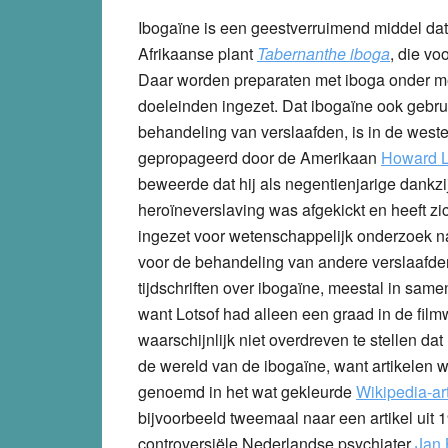
Ibogaïne is een geestverruimend middel da
Afrikaanse plant
Tabernanthe iboga
, die vo
Daar worden preparaten met iboga onder me
doeleinden ingezet. Dat ibogaïne ook gebru
behandeling van verslaafden, is in de west
gepropageerd door de Amerikaan
Howard L
beweerde dat hij als negentienjarige dankzi
heroïneverslaving was afgekickt en heeft z
ingezet voor wetenschappelijk onderzoek na
voor de behandeling van andere verslaafden
tijdschriften over ibogaïne, meestal in sam
want Lotsof had alleen een graad in de fil
waarschijnlijk niet overdreven te stellen da
de wereld van de ibogaïne, want artikelen
genoemd in het wat gekleurde
Wikipedia-art
bijvoorbeeld tweemaal naar een artikel uit
controversiële Nederlandse psychiater
Jan 