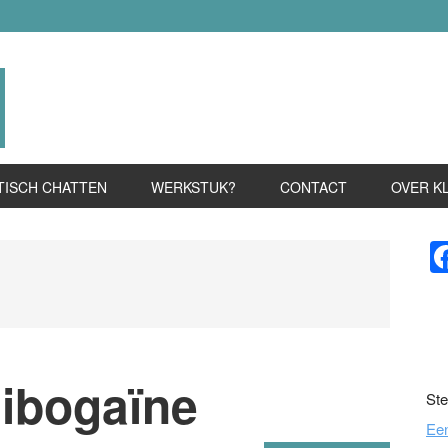
TISCH CHATTEN
WERKSTUK?
CONTACT
OVER K
P
S
 ibogaïne
Ste
Ee