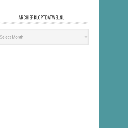
ARCHIEF KLOPTDATWEL.NL
hief
ptdatwel.nl