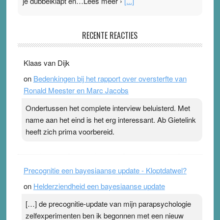
je dubbelklapt en…Lees meer ›
[...]
Pleisterplakkers in de topspsort
RECENTE REACTIES
31 July 2026
-
Ward van Beek
. Na mondtape is nu de neuspleister in trek bij
Klaas van Dijk
topsporters. Ze hopen ermee hun hartslag te verlagen
on
Bedenkingen bij het rapport over oversterfte van
terwijl ze meer zuurstof opnemen. Daarop heeft zo’n
Ronald Meester en Marc Jacobs
pleister geen effect. Maar het gevoel ‘makkelijker te
ademen’ kan goud waard zijn. Door…Lees meer
Ondertussen het complete interview beluisterd. Met
Pleisterplakkers in de topspsort ›
[...]
name aan het eind is het erg interessant. Ab Gietelink
heeft zich prima voorbereid.
Precognitie een bayesiaanse update - Kloptdatwel?
on
Helderziendheid een bayesiaanse update
[…] de precognitie-update van mijn parapsychologie
zelfexperimenten ben ik begonnen met een nieuw