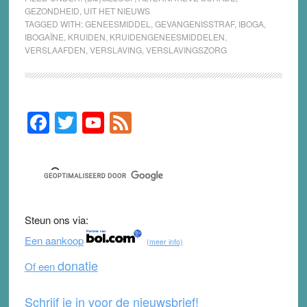
GEZONDHEID
,
UIT HET NIEUWS
TAGGED WITH:
GENEESMIDDEL
,
GEVANGENISSTRAF
,
IBOGA
,
IBOGAÏNE
,
KRUIDEN
,
KRUIDENGENEESMIDDELEN
,
VERSLAAFDEN
,
VERSLAVING
,
VERSLAVINGSZORG
F
T
Y
F
Primary
Sidebar
a
wi
o
e
c
tt
u
e
e
er
T
d
b
u
Steun ons via:
o
b
Een aankoop
(meer info)
o
e
donatie
Of een
k
Schrijf je in voor de nieuwsbrief!