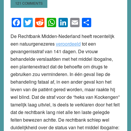
121 COMMENTS
Facebook
Twitter
Reddit
WhatsApp
LinkedIn
Email
Share
De Rechtbank Midden-Nederland heeft recentelijk
een natuurgenezeres
veroordeeld
tot een
gevangenisstraf van 141 dagen. De vrouw
behandelde verslaafden met het middel ibogaïne,
een plantenextract dat de behoefte om drugs te
gebruiken zou verminderen. In één geval liep de
behandeling fataal af, in een ander geval kon het
leven van de patiënt gered worden, maar raakte hij
wel blind. Dat de straf voor de “heks van Kockengen”
tamelijk laag uitviel, is deels te verklaren door het feit
dat de rechtbank lang niet alle ten laste gelegde
feiten bewezen achtte. De rechtbank schiep wel
duidelijkheid over de status van het middel ibogaïne: