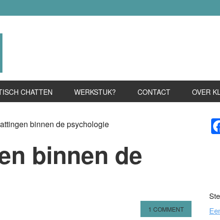
TISCH CHATTEN
WERKSTUK?
CONTACT
OVER K
P
attingen binnen de psychologie
S
gen binnen de
Ste
1 COMMENT
Ee