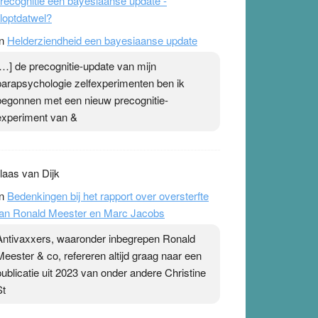
recognitie een bayesiaanse update -
loptdatwel?
n
Helderziendheid een bayesiaanse update
[…] de precognitie-update van mijn
parapsychologie zelfexperimenten ben ik
begonnen met een nieuw precognitie-
experiment van &
laas van Dijk
n
Bedenkingen bij het rapport over oversterfte
an Ronald Meester en Marc Jacobs
Antivaxxers, waaronder inbegrepen Ronald
Meester & co, refereren altijd graag naar een
publicatie uit 2023 van onder andere Christine
St