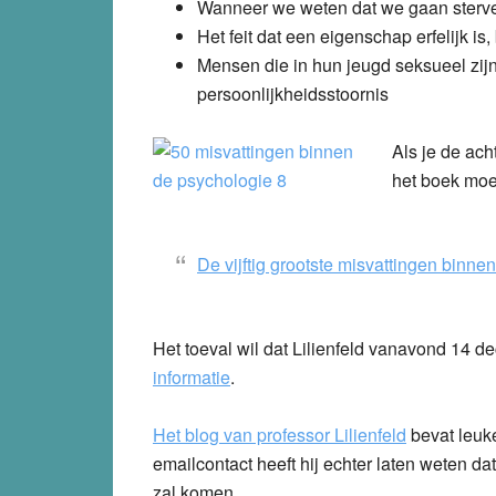
Wanneer we weten dat we gaan sterve
Het feit dat een eigenschap erfelijk is,
Mensen die in hun jeugd seksueel zijn
persoonlijkheidsstoornis
Als je de ach
het boek moe
De vijftig grootste misvattingen binnen
Het toeval wil dat Lilienfeld vanavond 14 d
informatie
.
Het blog van professor Lilienfeld
bevat leuke
emailcontact heeft hij echter laten weten da
zal komen.