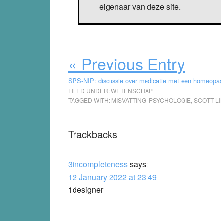
eigenaar van deze site.
« Previous Entry
SPS-NIP: discussie over medicatie met een homeopa
FILED UNDER:
WETENSCHAP
TAGGED WITH:
MISVATTING
,
PSYCHOLOGIE
,
SCOTT L
Reader
Trackbacks
Interactions
3incompleteness
says:
12 January 2022 at 23:49
1designer