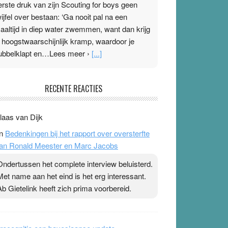
erste druk van zijn Scouting for boys geen
wijfel over bestaan: ‘Ga nooit pal na een
aaltijd in diep water zwemmen, want dan krijg
e hoogstwaarschijnlijk kramp, waardoor je
ubbelklapt en…Lees meer ›
[...]
leisterplakkers in de topspsort
RECENTE REACTIES
1 July 2026
-
Ward van Beek
 Na mondtape is nu de neuspleister in trek bij
laas van Dijk
opsporters. Ze hopen ermee hun hartslag te
n
Bedenkingen bij het rapport over oversterfte
erlagen terwijl ze meer zuurstof opnemen.
an Ronald Meester en Marc Jacobs
aarop heeft zo’n pleister geen effect. Maar het
evoel ‘makkelijker te ademen’ kan goud waard
Ondertussen het complete interview beluisterd.
ijn. Door…Lees meer Pleisterplakkers in de
Met name aan het eind is het erg interessant.
opspsort ›
[...]
Ab Gietelink heeft zich prima voorbereid.