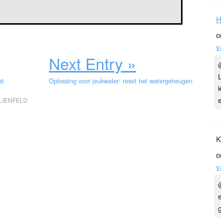
H
o
v
Next Entry »
at
Oplossing voor jeukwater: reset het watergeheugen
ILIENFELD
K
o
v