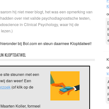
P
K
 waarom hij niet meer blogt, het was een opmerking van
o
 hadden over niet valide psychodiagnostische testen,
udoscience in Clinical Psychology, waar hij de
 lezen.)
nk hieronder bij Bol.com en steun daarmee Kloptdatwel!
UN KLOPTDATWEL
K
o
v
ze site steunen met een
 wij dan weer! Een
verzoek
(of klik op de
Maarten Koller, formeel