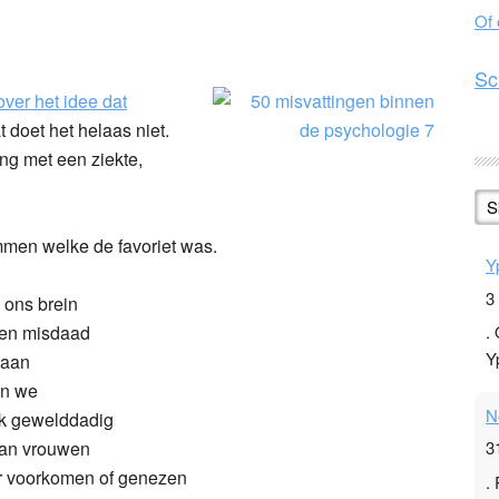
Of
n
l
hare
Sc
over het idee dat
t doet het helaas niet.
ng met een ziekte,
S
men welke de favoriet was.
Y
3
 ons brein
een misdaad
.
Y
 aan
en we
N
ak gewelddadig
an vrouwen
3
er voorkomen of genezen
.