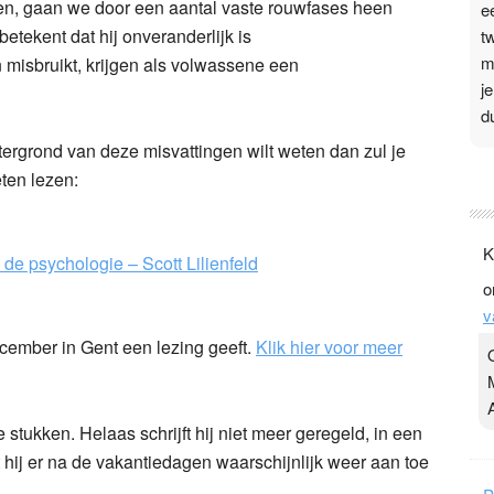
n, gaan we door een aantal vaste rouwfases heen
e
 betekent dat hij onveranderlijk is
t
m
 misbruikt, krijgen als volwassene een
j
d
tergrond van deze misvattingen wilt weten dan zul je
P
ten lezen:
3
.
K
 de psychologie – Scott Lilienfeld
t
o
v
v
D
g
ecember in Gent een lezing geeft.
Klik hier voor meer
z
t
 stukken. Helaas schrijft hij niet meer geregeld, in een
t hij er na de vakantiedagen waarschijnlijk weer aan toe