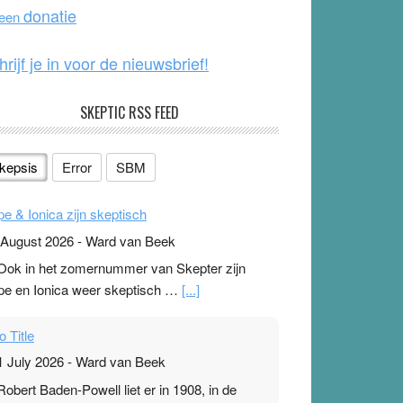
o
e
donatie
 een
k
hrijf je in voor de nieuwsbrief!
SKEPTIC RSS FEED
kepsis
Error
SBM
pe & Ionica zijn skeptisch
 August 2026
-
Ward van Beek
 Ook in het zomernummer van Skepter zijn
pe en Ionica weer skeptisch …
[...]
o Title
1 July 2026
-
Ward van Beek
 Robert Baden-Powell liet er in 1908, in de