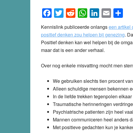
Facebook
Twitter
Reddit
WhatsApp
LinkedI
Emai
S
Kennislink publiceerde onlangs
een artikel 
positief denken zou helpen bij genezing
. Da
Positief denken kan wel helpen bij de omga
maar dat is een ander verhaal.
Over nog enkele misvatting mocht men stem
We gebruiken slechts tien procent van
Alleen schuldige mensen bekennen 
In de liefde trekken tegenpolen elkaar
Traumatische herinneringen verdring
Psychiatrische patienten zijn heel va
Mannen communiceren heel anders d
Met positieve gedachten kun je kank