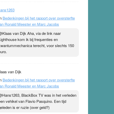
ans1263
n
Bedenkingen bij het rapport over oversterfte
an Ronald Meester en Marc Jacobs
@Klaas van Dijk Aha, via de link naar
Lighthouse kom ik bij frequenties en
kwantummechanica terecht, voor slechts 150
euro.
laas van Dijk
n
Bedenkingen bij het rapport over oversterfte
an Ronald Meester en Marc Jacobs
@Hans1263, BlackBox TV was in het verleden
een vehikel van Flavio Pasquino. Een tijd
geleden is er ruzie (over geld?)