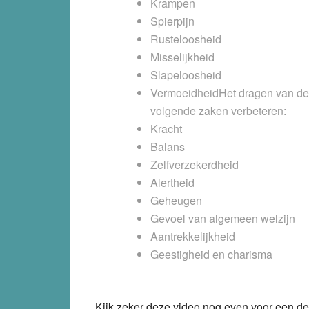
Krampen
Spierpijn
Rusteloosheid
Misselijkheid
Slapeloosheid
VermoeidheidHet dragen van de
volgende zaken verbeteren:
Kracht
Balans
Zelfverzekerdheid
Alertheid
Geheugen
Gevoel van algemeen welzijn
Aantrekkelijkheid
Geestigheid en charisma
Kijk zeker deze video nog even voor een dem