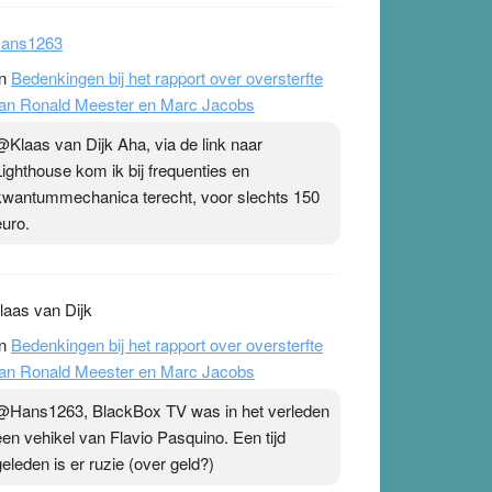
ans1263
n
Bedenkingen bij het rapport over oversterfte
an Ronald Meester en Marc Jacobs
@Klaas van Dijk Aha, via de link naar
Lighthouse kom ik bij frequenties en
kwantummechanica terecht, voor slechts 150
euro.
laas van Dijk
n
Bedenkingen bij het rapport over oversterfte
an Ronald Meester en Marc Jacobs
@Hans1263, BlackBox TV was in het verleden
een vehikel van Flavio Pasquino. Een tijd
geleden is er ruzie (over geld?)