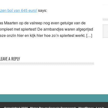
azen bol van 645 euro!
says:
was Maarten op de valreep nog even getuige van de
Arc
mpleet met spiertest! De armbandjes waren afgeprijsd
Klo
e onzin hier en kijk hier hoe zo’n spiertest werkt. […]
LEAVE A REPLY
Copyright © 2026 ·
Metro Pro
on
Genesis Framework
·
WordPress
·
Log in