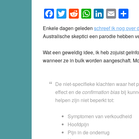
Facebook
Twitter
Reddit
WhatsApp
LinkedI
Emai
S
Enkele dagen geleden
schreef ik nog over
Australische skeptici een parodie hebben 
Wat een geweldig idee, ik heb zojuist geïnf
wanneer ze in bulk worden aangeschaft. Moge
De niet-specifieke klachten waar het 
effect en de
confirmation bias
bij kun
helpen zijn niet beperkt tot:
Symptomen van verkoudheid
Hoofdpijn
Pijn in de onderrug