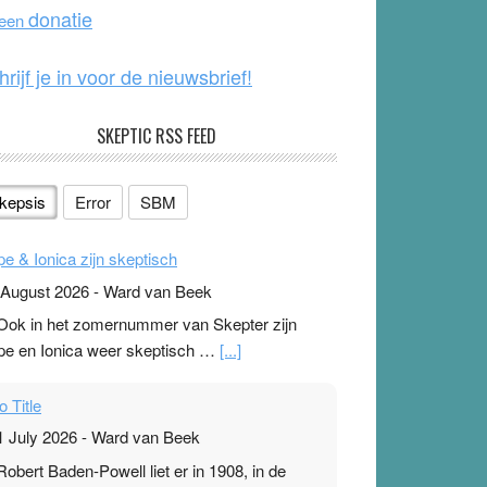
o
e
donatie
 een
k
hrijf je in voor de nieuwsbrief!
SKEPTIC RSS FEED
kepsis
Error
SBM
pe & Ionica zijn skeptisch
 August 2026
-
Ward van Beek
 Ook in het zomernummer van Skepter zijn
pe en Ionica weer skeptisch …
[...]
o Title
1 July 2026
-
Ward van Beek
 Robert Baden-Powell liet er in 1908, in de