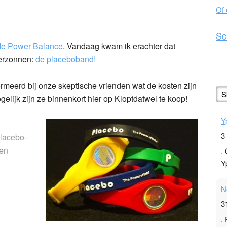
Of
n
l
hare
Sc
 de Power Balance
. Vandaag kwam ik erachter dat
verzonnen:
de placeboband!
ormeerd bij onze skeptische vrienden wat de kosten zijn
S
lijk zijn ze binnenkort hier op Kloptdatwel te koop!
Y
3
placebo-
nen
.
Y
N
3
.