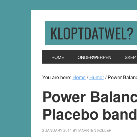
Skip
Skip
Skip
to
to
to
primary
main
primary
KLOPTDATWEL?
navigation
content
sidebar
HOME
ONDERWERPEN
SKEP
You are here:
Home
/
Humor
/
Power Balanc
Power Balanc
Placebo ban
2 JANUARY 2011
BY
MAARTEN KOLLER