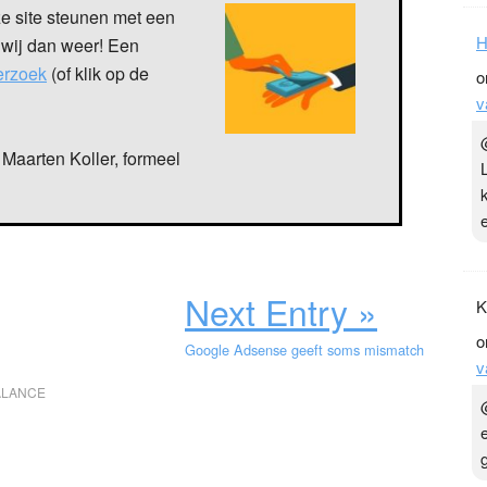
ze site steunen met een
H
 wij dan weer! Een
verzoek
(of klik op de
o
v
Maarten Koller, formeel
Next Entry »
K
o
Google Adsense geeft soms mismatch
v
ALANCE