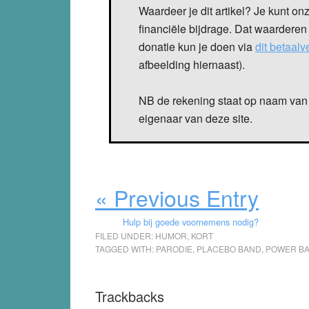
Waardeer je dit artikel? Je kunt on
financiële bijdrage. Dat waarderen
donatie kun je doen via
dit betaal
afbeelding hiernaast).
NB de rekening staat op naam van 
eigenaar van deze site.
« Previous Entry
Hulp bij goede voornemens nodig?
FILED UNDER:
HUMOR
,
KORT
TAGGED WITH:
PARODIE
,
PLACEBO BAND
,
POWER B
Reader
Trackbacks