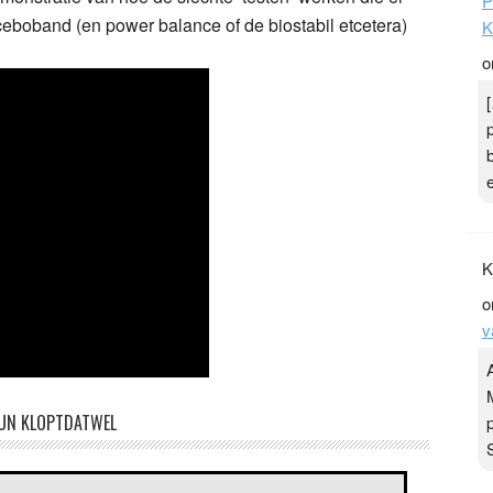
P
eboband (en power balance of de biostabil etcetera)
K
o
K
o
v
UN KLOPTDATWEL