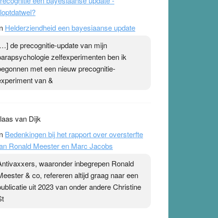
recognitie een bayesiaanse update -
loptdatwel?
n
Helderziendheid een bayesiaanse update
[…] de precognitie-update van mijn
parapsychologie zelfexperimenten ben ik
begonnen met een nieuw precognitie-
experiment van &
laas van Dijk
n
Bedenkingen bij het rapport over oversterfte
an Ronald Meester en Marc Jacobs
Antivaxxers, waaronder inbegrepen Ronald
Meester & co, refereren altijd graag naar een
publicatie uit 2023 van onder andere Christine
St