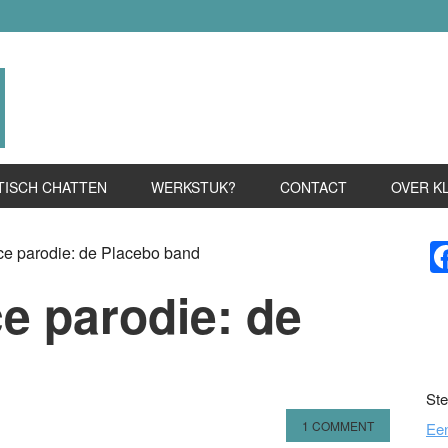
TISCH CHATTEN
WERKSTUK?
CONTACT
OVER K
P
e parodie: de Placebo band
S
e parodie: de
d
Ste
1 COMMENT
Ee