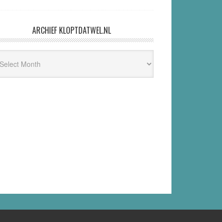
ARCHIEF KLOPTDATWEL.NL
hief
ptdatwel.nl