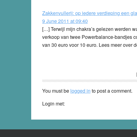
Interactions
Zakkenvullerij: op iedere verdieping een gl
9 June 2011 at 09:40
[…] Terwijl mijn chakra’s gelezen werden 
verkoop van twee Powerbalance-bandjes co
van 30 euro voor 10 euro. Lees meer over dez
You must be
logged in
to post a comment.
Login met: