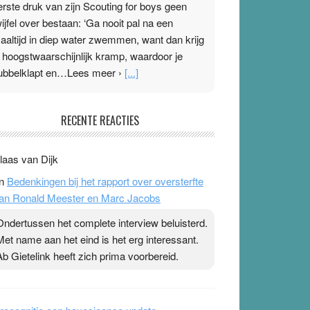
erste druk van zijn Scouting for boys geen
wijfel over bestaan: ‘Ga nooit pal na een
aaltijd in diep water zwemmen, want dan krijg
e hoogstwaarschijnlijk kramp, waardoor je
ubbelklapt en…Lees meer ›
[...]
leisterplakkers in de topspsort
RECENTE REACTIES
1 July 2026
-
Ward van Beek
 Na mondtape is nu de neuspleister in trek bij
laas van Dijk
opsporters. Ze hopen ermee hun hartslag te
n
Bedenkingen bij het rapport over oversterfte
erlagen terwijl ze meer zuurstof opnemen.
an Ronald Meester en Marc Jacobs
aarop heeft zo’n pleister geen effect. Maar het
evoel ‘makkelijker te ademen’ kan goud waard
Ondertussen het complete interview beluisterd.
ijn. Door…Lees meer Pleisterplakkers in de
Met name aan het eind is het erg interessant.
opspsort ›
[...]
Ab Gietelink heeft zich prima voorbereid.