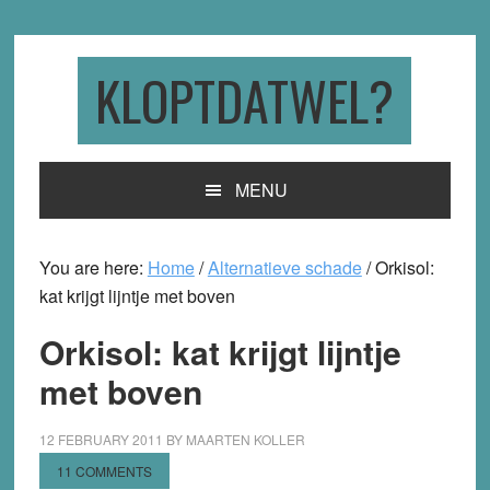
Skip
Skip
Skip
to
to
to
primary
main
primary
KLOPTDATWEL?
navigation
content
sidebar
MENU
You are here:
Home
/
Alternatieve schade
/
Orkisol:
kat krijgt lijntje met boven
Orkisol: kat krijgt lijntje
met boven
12 FEBRUARY 2011
BY
MAARTEN KOLLER
11 COMMENTS