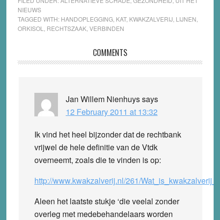
FILED UNDER:
ALTERNATIEVE SCHADE
,
GEZONDHEID
,
UIT HET
NIEUWS
TAGGED WITH:
HANDOPLEGGING
,
KAT
,
KWAKZALVERIJ
,
LIJNEN
,
ORKISOL
,
RECHTSZAAK
,
VERBINDEN
Reader
COMMENTS
Interactions
Jan Willem Nienhuys
says
12 February 2011 at 13:32
Ik vind het heel bijzonder dat de rechtbank
vrijwel de hele definitie van de Vtdk
overneemt, zoals die te vinden is op:
http://www.kwakzalverij.nl/261/Wat_is_kwakzalverij_
Aleen het laatste stukje ‘die veelal zonder
overleg met medebehandelaars worden