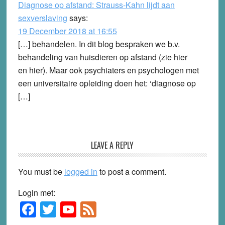
Diagnose op afstand: Strauss-Kahn lijdt aan
sexverslaving
says:
19 December 2018 at 16:55
[…] behandelen. In dit blog bespraken we b.v.
behandeling van huisdieren op afstand (zie hier
en hier). Maar ook psychiaters en psychologen met
een universitaire opleiding doen het: ‘diagnose op
[…]
LEAVE A REPLY
You must be
logged in
to post a comment.
Login met:
F
T
Y
F
Primary
Sidebar