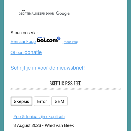
a
wi
o
e
c
tt
u
e
e
er
T
d
b
u
Steun ons via:
o
b
Een aankoop
(meer info)
o
e
donatie
Of een
k
Schrijf je in voor de nieuwsbrief!
SKEPTIC RSS FEED
Skepsis
Error
SBM
Ype & Ionica zijn skeptisch
3 August 2026
-
Ward van Beek