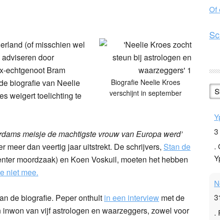
Of
n
l
hare
Sc
rland (of misschien wel
k adviseren door
ex-echtgenoot Bram
de biografie van Neelie
Biografie Neelie Kroes
S
verschijnt in september
s weigert toelichting te
Y
3
erdams meisje de machtigste vrouw van Europa werd’
r meer dan veertig jaar uitstrekt. De schrijvers,
Stan de
.
Y
enter moordzaak) en Koen Voskuil, moeten het hebben
ze niet mee.
N
n de biografie. Peper onthult
in een interview
met de
3
 inwon van vijf astrologen en waarzeggers, zowel voor
.