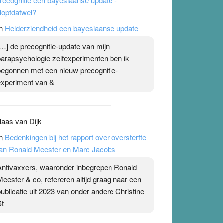
recognitie een bayesiaanse update -
loptdatwel?
n
Helderziendheid een bayesiaanse update
[…] de precognitie-update van mijn
parapsychologie zelfexperimenten ben ik
begonnen met een nieuw precognitie-
experiment van &
laas van Dijk
n
Bedenkingen bij het rapport over oversterfte
an Ronald Meester en Marc Jacobs
Antivaxxers, waaronder inbegrepen Ronald
Meester & co, refereren altijd graag naar een
publicatie uit 2023 van onder andere Christine
St