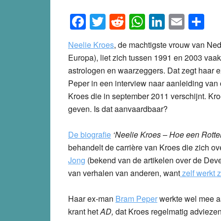
Facebook
Twitter
Reddit
WhatsApp
LinkedI
Emai
S
Neelie Kroes
,
de machtigste vrouw van Nede
Europa), liet zich tussen 1991 en 2003 vaa
astrologen en waarzeggers. Dat zegt haar 
Peper in een interview naar aanleiding van 
Kroes die in september 2011 verschijnt. Kroe
geven. Is dat aanvaardbaar?
De biografie
‘Neelie Kroes – Hoe een Rott
behandelt de carrière van Kroes die zich ove
Jong
(bekend van de artikelen over de Dev
van verhalen van anderen, want
zelf werkt 
Haar ex-man
Bram Peper
werkte wel mee aa
krant het
AD,
dat Kroes regelmatig adviezen