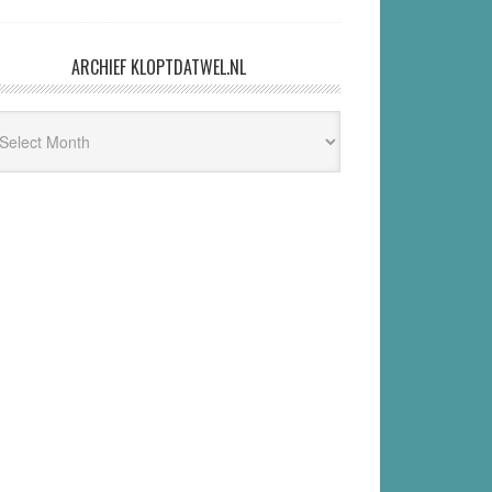
ARCHIEF KLOPTDATWEL.NL
hief
ptdatwel.nl