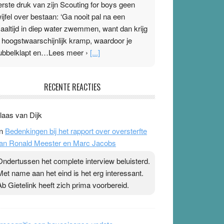
erste druk van zijn Scouting for boys geen
wijfel over bestaan: ‘Ga nooit pal na een
aaltijd in diep water zwemmen, want dan krijg
e hoogstwaarschijnlijk kramp, waardoor je
ubbelklapt en…Lees meer ›
[...]
leisterplakkers in de topspsort
RECENTE REACTIES
1 July 2026
-
Ward van Beek
 Na mondtape is nu de neuspleister in trek bij
laas van Dijk
opsporters. Ze hopen ermee hun hartslag te
n
Bedenkingen bij het rapport over oversterfte
erlagen terwijl ze meer zuurstof opnemen.
an Ronald Meester en Marc Jacobs
aarop heeft zo’n pleister geen effect. Maar het
evoel ‘makkelijker te ademen’ kan goud waard
Ondertussen het complete interview beluisterd.
ijn. Door…Lees meer Pleisterplakkers in de
Met name aan het eind is het erg interessant.
opspsort ›
[...]
Ab Gietelink heeft zich prima voorbereid.