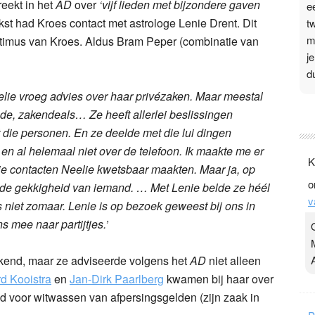
reekt in het
AD
over
‘vijf lieden met bijzondere gaven
e
st had Kroes contact met astrologe Lenie Drent. Dit
t
m
ntimus van Kroes. Aldus Bram Peper (combinatie van
j
d
eelie vroeg advies over haar privézaken. Maar meestal
P
enrode, zakendeals…
Ze heeft allerlei beslissingen
3
ie personen. En ze deelde met die lui dingen
 en al helemaal niet over de telefoon.
Ik maakte me er
.
K
t
die contacten Neelie kwetsbaar maakten. Maar ja, op
o
v
 de gekkigheid van iemand. …
Met Lenie belde ze héél
v
D
 niet zomaar. Lenie is op bezoek geweest bij ons in
g
mee naar partijtjes.’
z
t
bekend, maar ze adviseerde volgens het
AD
niet alleen
d Kooistra
en
Jan-Dirk Paarlberg
kwamen bij haar over
ld voor witwassen van afpersingsgelden (zijn zaak in