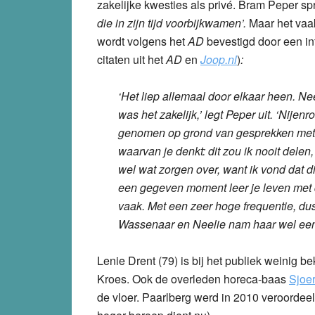
zakelijke kwesties als privé. Bram Peper sp
die in zijn tijd voorbijkwamen’.
Maar het vaak
wordt volgens het
AD
bevestigd door een i
citaten uit het
AD
en
Joop.nl
)
:
‘Het liep allemaal door elkaar heen. N
was het zakelijk,’ legt Peper uit. ‘Nij
genomen op grond van gesprekken met d
waarvan je denkt: dit zou ik nooit delen,
wel wat zorgen over, want ik vond dat 
een gegeven moment leer je leven met
vaak. Met een zeer hoge frequentie, dus
Wassenaar en Neelie nam haar wel eens 
Lenie Drent (79) is bij het publiek weinig 
Kroes. Ook de overleden horeca-baas
Sjoer
de vloer. Paarlberg werd in 2010 veroordee