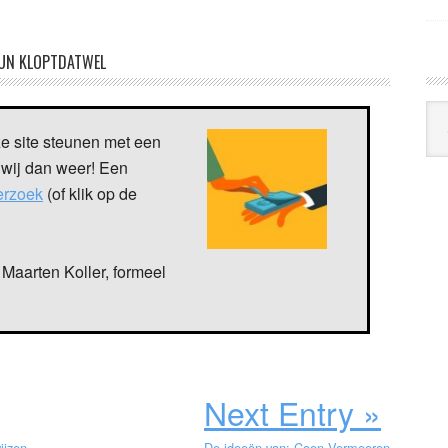
UN KLOPTDATWEL
Arc
Klo
ze site steunen met een
 wij dan weer! Een
verzoek
(of klik op de
Maarten Koller, formeel
Next Entry »
ijzen
De ideeën van: Coen Vermeeren