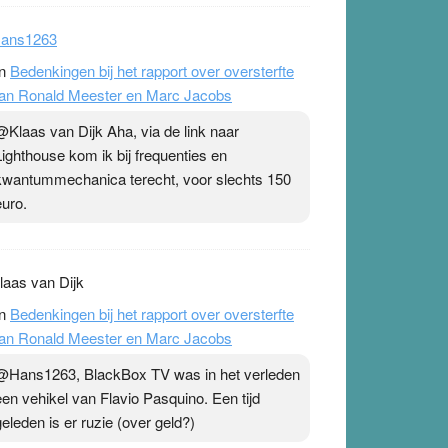
ans1263
n
Bedenkingen bij het rapport over oversterfte
an Ronald Meester en Marc Jacobs
@Klaas van Dijk Aha, via de link naar
Lighthouse kom ik bij frequenties en
kwantummechanica terecht, voor slechts 150
euro.
laas van Dijk
n
Bedenkingen bij het rapport over oversterfte
an Ronald Meester en Marc Jacobs
@Hans1263, BlackBox TV was in het verleden
een vehikel van Flavio Pasquino. Een tijd
geleden is er ruzie (over geld?)