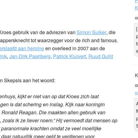
P
K
o
roes gebruik van de adviezen van
Simon Suiker
, die
appersknecht tot waarzegger voor de rich and famous.
erslaafd aan heroïne
en overleed in 2007 aan de
ink
,
Jan-Dirk Paarlberg
,
Patrick Kluivert
,
Ruud Gullit
K
n Skepsis aan het woord:
o
v
ienhuys, kijkt er niet van op dat Kroes zich laat
gen is dat schering en inslag. Kijk naar koningin
 en Ronald Reagan. Die maakten allen gebruik van
, zoals ik ze liever noem.” Hij vermoedt dat mensen op
or paranormale krachten omdat ze veel moeilijke
daar natuurlijk meer geld te verdienen voor