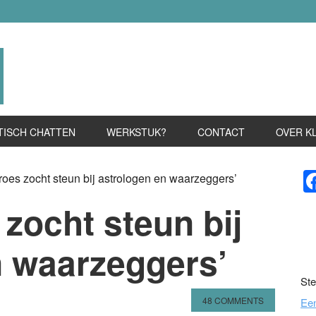
TISCH CHATTEN
WERKSTUK?
CONTACT
OVER K
P
roes zocht steun bij astrologen en waarzeggers’
S
 zocht steun bij
n waarzeggers’
Ste
48 COMMENTS
Ee