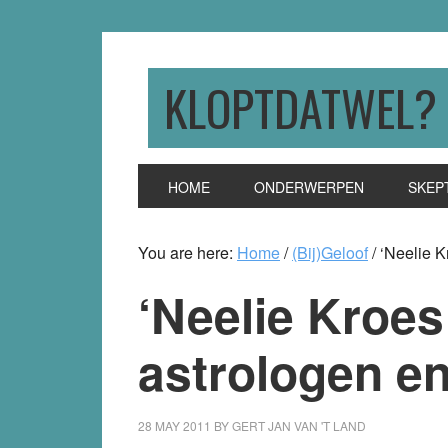
Skip
Skip
Skip
to
to
to
primary
main
primary
KLOPTDATWEL?
navigation
content
sidebar
HOME
ONDERWERPEN
SKEP
You are here:
Home
/
(Bij)Geloof
/
‘Neelie K
‘Neelie Kroes
astrologen e
28 MAY 2011
BY
GERT JAN VAN 'T LAND