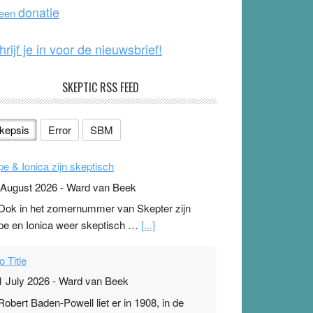
o
e
donatie
 een
k
hrijf je in voor de nieuwsbrief!
SKEPTIC RSS FEED
kepsis
Error
SBM
pe & Ionica zijn skeptisch
 August 2026
-
Ward van Beek
 Ook in het zomernummer van Skepter zijn
pe en Ionica weer skeptisch …
[...]
o Title
1 July 2026
-
Ward van Beek
 Robert Baden-Powell liet er in 1908, in de