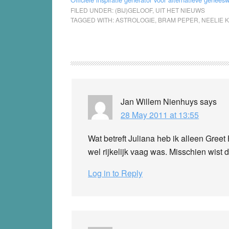
FILED UNDER:
(BIJ)GELOOF
,
UIT HET NIEUWS
TAGGED WITH:
ASTROLOGIE
,
BRAM PEPER
,
NEELIE 
Reader
Interactions
Jan Willem Nienhuys
says
28 May 2011 at 13:55
Wat betreft Juliana heb ik alleen Gree
wel rijkelijk vaag was. Misschien wist 
Log in to Reply