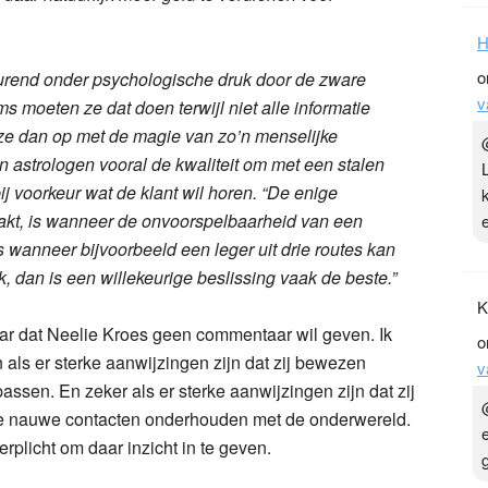
H
o
urend onder psychologische druk door de zware
v
 moeten ze dat doen terwijl niet alle informatie
 ze dan op met de magie van zo’n menselijke
astrologen vooral de kwaliteit om met een stalen
ij voorkeur wat de klant wil horen. “De enige
pakt, is wanneer de onvoorspelbaarheid van een
 wanneer bijvoorbeeld een leger uit drie routes kan
, dan is een willekeurige beslissing vaak de beste.”
K
aar dat Neelie Kroes geen commentaar wil geven. Ik
o
n als er sterke aanwijzingen zijn dat zij bewezen
v
en. En zeker als er sterke aanwijzingen zijn dat zij
ie nauwe contacten onderhouden met de onderwereld.
rplicht om daar inzicht in te geven.