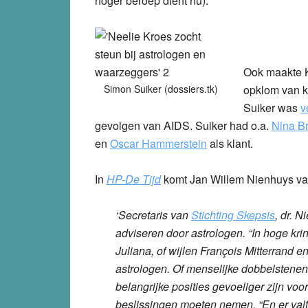
hoger beroep dient nu).
Ook maakte K
Simon Suiker (dossiers.tk)
opklom van k
Suiker was
v
gevolgen van AIDS. Suiker had o.a.
Nina Br
en
Oscar Hammerstein
als klant.
In
HP-De Tijd
komt Jan Willem Nienhuys va
‘Secretaris van
Stichting Skepsis
, dr. N
adviseren door astrologen. “In hoge krin
Juliana, of wijlen François Mitterrand
astrologen. Of menselijke dobbelstenen
belangrijke posities gevoeliger zijn vo
beslissingen moeten nemen. “En er valt 