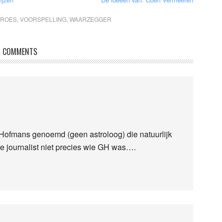
KROES
,
VOORSPELLING
,
WAARZEGGER
COMMENTS
t Hofmans genoemd (geen astroloog) die natuurlijk
de journalist niet precies wie GH was….