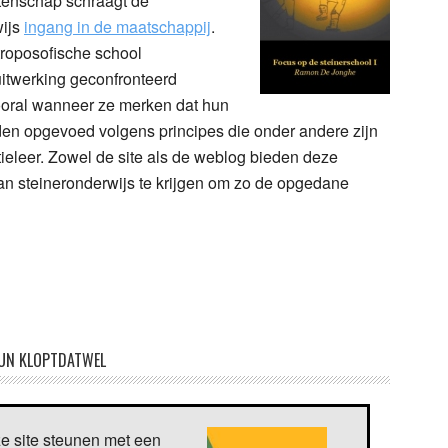
tenschap schraagt de
wijs
ingang in de maatschappij
.
troposofische school
itwerking geconfronteerd
Vooral wanneer ze merken dat hun
den opgevoed volgens principes die onder andere zijn
ieleer. Zowel de site als de weblog bieden deze
an steineronderwijs te krijgen om zo de opgedane
UN KLOPTDATWEL
ze site steunen met een