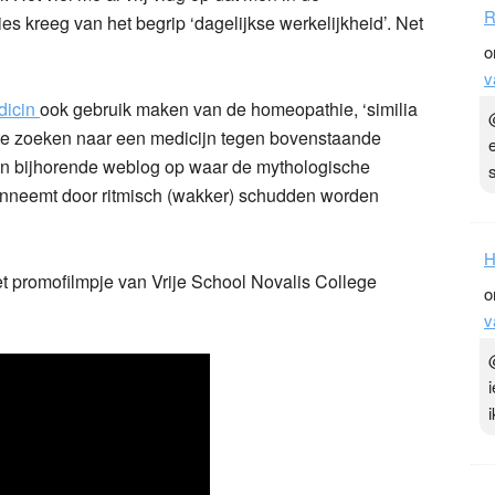
R
es kreeg van het begrip ‘dagelijkse werkelijkheid’. Net
o
v
dicin
ook gebruik maken van de homeopathie, ‘similia
m te zoeken naar een medicijn tegen bovenstaande
e en bijhorende weblog op waar de mythologische
aanneemt door ritmisch (wakker) schudden worden
H
et promofilmpje van Vrije School Novalis College
o
v