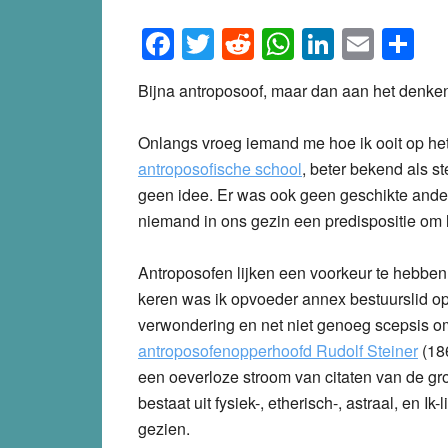
Facebook
Twitter
Reddit
WhatsApp
LinkedI
Emai
S
Bijna antroposoof, maar dan aan het denk
Onlangs vroeg iemand me hoe ik ooit op h
antroposofische school
, beter bekend als st
geen idee. Er was ook geen geschikte andere
niemand in ons gezin een predispositie om l
Antroposofen lijken een voorkeur te hebben 
keren was ik opvoeder annex bestuurslid op
verwondering en net niet genoeg scepsis o
antroposofenopperhoofd Rudolf Steiner
(186
een oeverloze stroom van citaten van de g
bestaat uit fysiek-, etherisch-, astraal, en 
gezien.