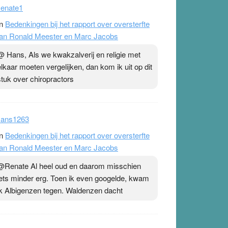
enate1
n
Bedenkingen bij het rapport over oversterfte
an Ronald Meester en Marc Jacobs
@ Hans, Als we kwakzalverij en religie met
elkaar moeten vergelijken, dan kom ik uit op dit
stuk over chiropractors
ans1263
n
Bedenkingen bij het rapport over oversterfte
an Ronald Meester en Marc Jacobs
@Renate Al heel oud en daarom misschien
iets minder erg. Toen ik even googelde, kwam
ik Albigenzen tegen. Waldenzen dacht