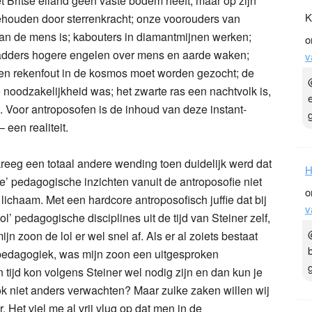
et Britse eiland geen vaste bodem heeft, maar op zijn
K
ehouden door sterrenkracht; onze voorouders van
an de mens is; kabouters in diamantmijnen werken;
o
ladders hogere engelen over mens en aarde waken;
v
en rekenfout in de kosmos moet worden gezocht; de
noodzakelijkheid was; het zwarte ras een nachtvolk is,
. Voor antroposofen is de inhoud van deze instant-
 een realiteit.
eeg een totaal andere wending toen duidelijk werd dat
H
’ pedagogische inzichten vanuit de antroposofie niet
o
 lichaam. Met een hardcore antroposofisch juffie dat bij
v
’ pedagogische disciplines uit de tijd van Steiner zelf,
jn zoon de lol er wel snel af. Als er al zoiets bestaat
pedagogiek, was mijn zoon een uitgesproken
 tijd kon volgens Steiner wel nodig zijn en dan kun je
ook niet anders verwachten? Maar zulke zaken willen wij
. Het viel me al vrij vlug op dat men in de