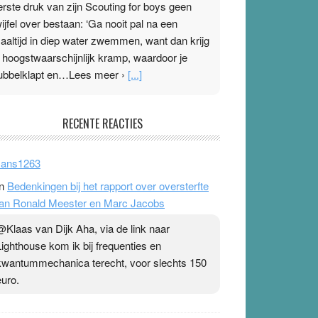
erste druk van zijn Scouting for boys geen
wijfel over bestaan: ‘Ga nooit pal na een
aaltijd in diep water zwemmen, want dan krijg
e hoogstwaarschijnlijk kramp, waardoor je
ubbelklapt en…Lees meer ›
[...]
leisterplakkers in de topspsort
RECENTE REACTIES
1 July 2026
-
Ward van Beek
 Na mondtape is nu de neuspleister in trek bij
ans1263
opsporters. Ze hopen ermee hun hartslag te
n
Bedenkingen bij het rapport over oversterfte
erlagen terwijl ze meer zuurstof opnemen.
an Ronald Meester en Marc Jacobs
aarop heeft zo’n pleister geen effect. Maar het
evoel ‘makkelijker te ademen’ kan goud waard
@Klaas van Dijk Aha, via de link naar
ijn. Door…Lees meer Pleisterplakkers in de
Lighthouse kom ik bij frequenties en
opspsort ›
[...]
kwantummechanica terecht, voor slechts 150
euro.