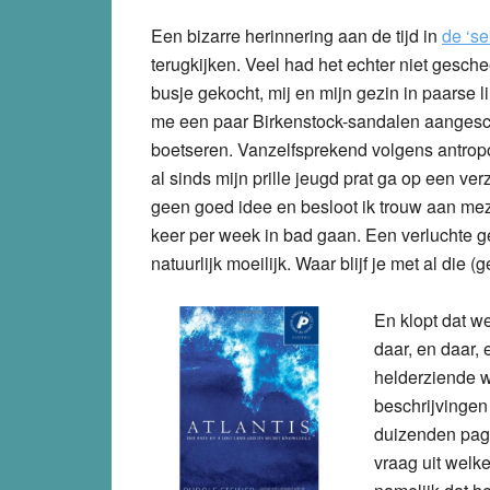
Een bizarre herinnering aan de tijd in
de ‘se
terugkijken. Veel had het echter niet gesche
busje gekocht, mij en mijn gezin in paarse
me een paar Birkenstock-sandalen aangesch
boetseren. Vanzelfsprekend volgens antropos
al sinds mijn prille jeugd prat ga op een ve
geen goed idee en besloot ik trouw aan meze
keer per week in bad gaan. Een verluchte gee
natuurlijk moeilijk. Waar blijf je met al die
En klopt dat we
daar, en daar, 
helderziende w
beschrijvingen
duizenden pag
vraag uit welk