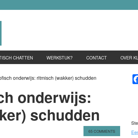
TISCH CHATTEN
WERKSTUK?
CONTACT
OVER K
P
fisch onderwijs: ritmisch (wakker) schudden
S
ch onderwijs:
kker) schudden
Ste
65 COMMENTS
Ee