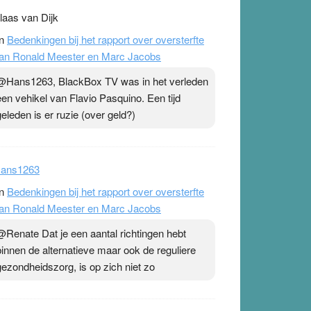
laas van Dijk
n
Bedenkingen bij het rapport over oversterfte
an Ronald Meester en Marc Jacobs
@Hans1263, BlackBox TV was in het verleden
een vehikel van Flavio Pasquino. Een tijd
geleden is er ruzie (over geld?)
ans1263
n
Bedenkingen bij het rapport over oversterfte
an Ronald Meester en Marc Jacobs
@Renate Dat je een aantal richtingen hebt
binnen de alternatieve maar ook de reguliere
gezondheidszorg, is op zich niet zo