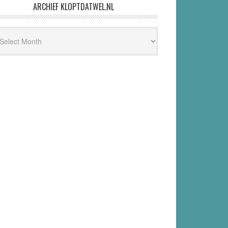
ARCHIEF KLOPTDATWEL.NL
hief
ptdatwel.nl