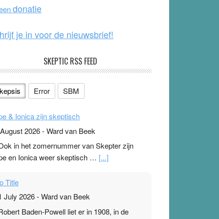
o
e
donatie
 een
k
hrijf je in voor de nieuwsbrief!
SKEPTIC RSS FEED
kepsis
Error
SBM
pe & Ionica zijn skeptisch
 August 2026
-
Ward van Beek
 Ook in het zomernummer van Skepter zijn
pe en Ionica weer skeptisch …
[...]
o Title
1 July 2026
-
Ward van Beek
 Robert Baden-Powell liet er in 1908, in de