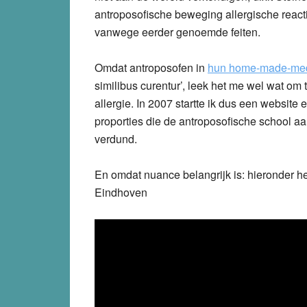
antroposofische beweging allergische reacti
vanwege eerder genoemde feiten.
Omdat antroposofen in
hun home-made-me
similibus curentur’, leek het me wel wat o
allergie. In 2007 startte ik dus een websit
proporties die de antroposofische school 
verdund.
En omdat nuance belangrijk is: hieronder h
Eindhoven