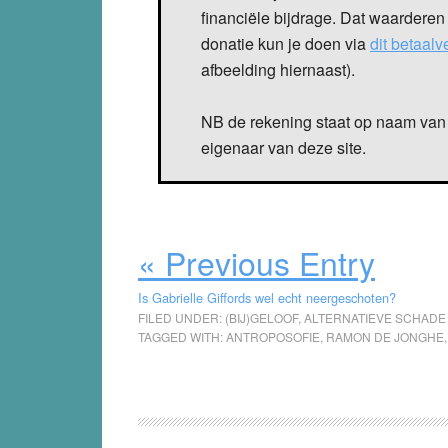
financiële bijdrage. Dat waarderen
donatie kun je doen via
dit betaal
afbeelding hiernaast).
NB de rekening staat op naam van 
eigenaar van deze site.
« Previous Entry
Is Gabrielle Giffords wel echt neergeschoten?
FILED UNDER:
(BIJ)GELOOF
,
ALTERNATIEVE SCHADE
TAGGED WITH:
ANTROPOSOFIE
,
RAMON DE JONGHE
Reader
Interactions