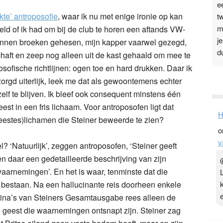
e
kte’ antroposofie
, waar ik nu met enige ironie op kan
t
m
eld of ik had om bij de club te horen een aftands VW-
j
 linnen broeken gehesen, mijn kapper vaarwel gezegd,
d
aft en zeep nog alleen uit de kast gehaald om mee te
ofische richtlijnen: ogen toe en hard drukken. Daar ik
P
rzorgd uiterlijk, leek me dat als gewoontemens echter
3
lf te blijven. Ik bleef ook consequent minstens één
st in een fris lichaam. Voor antroposofen ligt dat
.
H
t
 (geestes)lichamen die Steiner beweerde te zien?
o
v
v
D
l? ‘Natuurlijk’, zeggen antroposofen, ‘Steiner geeft
g
en daar een gedetailleerde beschrijving van zijn
z
aarnemingen’. En het is waar, tenminste dat die
t
 bestaan. Na een hallucinante reis doorheen enkele
ina’s van Steiners Gesamtausgabe rees alleen de
e geest die waarnemingen ontsnapt zijn. Steiner zag