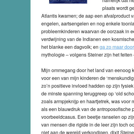
namelijk dat h
plaats wordt g
Atlantis kwamen; de aap een afvalproduct v
engelen, aartsengelen en nog enkele toon
probleemkinderen waarvan de oorzaak in e
verdwijning van de Indianen een kosmische 
het blanke een dagvolk; en
ga zo maar door
mythologie – volgens Steiner zijn het feiten –
Mijn ommegang door het land van eenoog kr
voor een van mijn kinderen de ‘menskundige
zo’n positieve invloed hadden op zijn fysiek
de minste spanning teruggreep op ‘old school
zoals armpjeknijp en haartjetrek, was voor mi
als een blauwdruk van de antroposofische 
voorbeeldcasus. Een beetje ranselen op zijn
van mensen die rigide in de leer zijn toch 
niet aan de wereld verkondigen, dixit Steiner