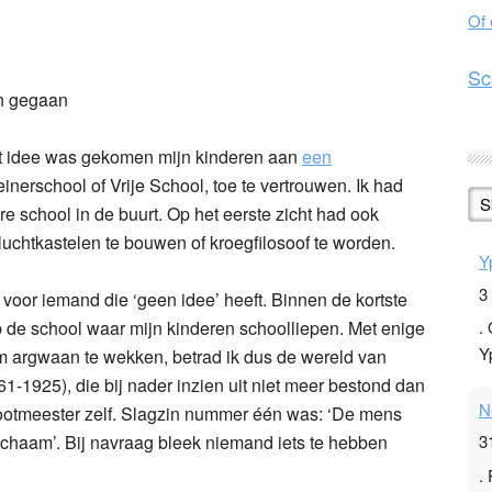
Of
n
l
hare
Sc
en gegaan
et idee was gekomen mijn kinderen aan
een
einerschool of Vrije School, toe te vertrouwen. Ik had
S
 school in de buurt. Op het eerste zicht had ook
uchtkastelen te bouwen of kroegfilosoof te worden.
Y
3
voor iemand die ‘geen idee’ heeft. Binnen de kortste
 de school waar mijn kinderen schoolliepen. Met enige
.
Y
m argwaan te wekken, betrad ik dus de wereld van
1-1925), die bij nader inzien uit niet meer bestond dan
N
rootmeester zelf. Slagzin nummer één was: ‘De mens
Ik-lichaam’. Bij navraag bleek niemand iets te hebben
3
.