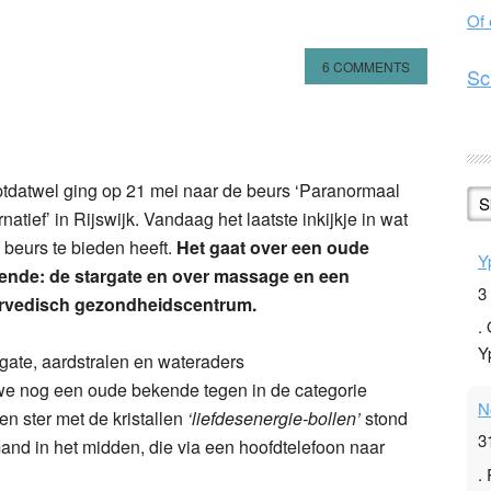
Of
6 COMMENTS
Sc
n
l
hare
tdatwel ging op 21 mei naar de beurs ‘Paranormaal
S
rnatief’ in Rijswijk. V
andaag het laatste inkijkje in wat
 beurs te bieden heeft.
Het gaat over een oude
Y
ende: de stargate en over massage en een
3
rvedisch gezondheidscentrum.
.
Y
gate, aardstralen en wateraders
e nog een oude bekende tegen in de categorie
N
n ster met de kristallen
‘liefdesenergie-bollen’
stond
3
and in het midden, die via een hoofdtelefoon naar
.