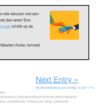
ze site steunen met een
 wij dan weer! Een
verzoek
(of klik op de
Maarten Koller, formeel
Next Entry »
De fileverwachting van vrijdag 10 juni 1714
AAL
URVEDISCH GEZONDHEIDSCENTRUM
,
BOVIS WAARDE
,
AAL ALTERNATIEF
,
PENDELEN
,
REIKI
,
STARGATE