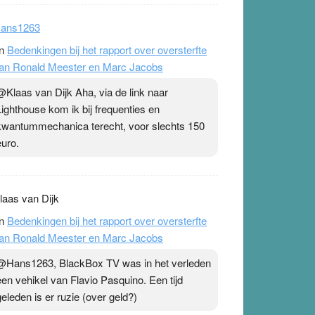
ans1263
n
Bedenkingen bij het rapport over oversterfte
an Ronald Meester en Marc Jacobs
@Klaas van Dijk Aha, via de link naar
Lighthouse kom ik bij frequenties en
kwantummechanica terecht, voor slechts 150
euro.
laas van Dijk
n
Bedenkingen bij het rapport over oversterfte
an Ronald Meester en Marc Jacobs
@Hans1263, BlackBox TV was in het verleden
een vehikel van Flavio Pasquino. Een tijd
geleden is er ruzie (over geld?)