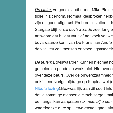
De claim:
Volgens standhouder Mike Pieters
tijdje in zit enorm. Normaal gesproken he
zijn en goed uitgerust. Probleem is alleen da
Stargate blijft onze
boviswaarde
zeer lang e
antwoord dat hij dat intuitief aanvoelt vanw
boviswaarde komt van De Fransman André Bo
de vitaliteit van mensen en voedingsmiddel
De feiten:
Boviswaarden kunnen niet met n
gemeten en pendelen werkt niet. Hierover sc
over deze beurs. Over de onwerkzaamheid 
ook in een vorige bijdrage op Kloptdatwel 
Niburu lezing
).Bezwaarlijk aan dit soort int
dat je sommige mensen die zich zorgen ma
een angst kan aanpraten (
‘ik meet bij u ee
waardoor ze dure spullen/diensten gaan af