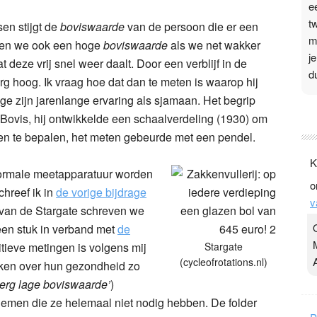
e
t
en stijgt de
boviswaarde
van de persoon die er een
m
bben we ook een hoge
boviswaarde
als we net wakker
j
t deze vrij snel weer daalt. Door een verblijf in de
d
rg hoog. Ik vraag hoe dat dan te meten is waarop hij
ege zijn jarenlange ervaring als sjamaan. Het begrip
P
vis, hij ontwikkelde een schaalverdeling (1930) om
3
en te bepalen, het meten gebeurde met een pendel.
.
K
t
ormale meetapparatuur worden
o
v
hreef ik in
de vorige bijdrage
v
D
van de Stargate schreven we
g
(een stuk in verband met
de
z
uitieve metingen is volgens mij
Stargate
t
(cycleofrotations.nl)
ken over hun gezondheid zo
n erg lage boviswaarde’
)
nemen die ze helemaal niet nodig hebben. De folder