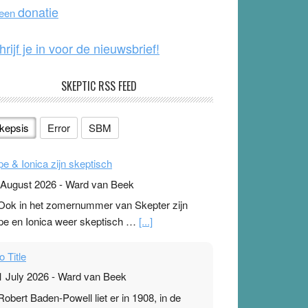
o
e
donatie
 een
k
hrijf je in voor de nieuwsbrief!
SKEPTIC RSS FEED
kepsis
Error
SBM
pe & Ionica zijn skeptisch
 August 2026
-
Ward van Beek
 Ook in het zomernummer van Skepter zijn
pe en Ionica weer skeptisch …
[...]
o Title
1 July 2026
-
Ward van Beek
 Robert Baden-Powell liet er in 1908, in de