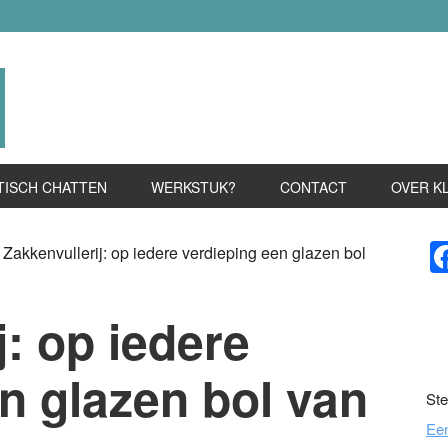
TISCH CHATTEN
WERKSTUK?
CONTACT
OVER K
P
Zakkenvullerij: op iedere verdieping een glazen bol
S
j: op iedere
n glazen bol van
Ste
Ee