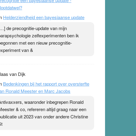
recognitie een bayesiaanse update -
loptdatwel?
n
Helderziendheid een bayesiaanse update
[…] de precognitie-update van mijn
parapsychologie zelfexperimenten ben ik
begonnen met een nieuw precognitie-
experiment van &
laas van Dijk
n
Bedenkingen bij het rapport over oversterfte
an Ronald Meester en Marc Jacobs
Antivaxxers, waaronder inbegrepen Ronald
Meester & co, refereren altijd graag naar een
publicatie uit 2023 van onder andere Christine
St