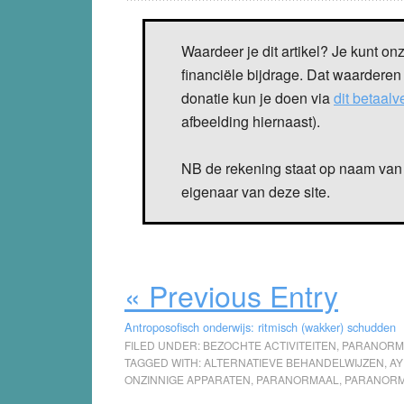
Waardeer je dit artikel? Je kunt on
financiële bijdrage. Dat waarderen
donatie kun je doen via
dit betaal
afbeelding hiernaast).
NB de rekening staat op naam van 
eigenaar van deze site.
« Previous Entry
Antroposofisch onderwijs: ritmisch (wakker) schudden
FILED UNDER:
BEZOCHTE ACTIVITEITEN
,
PARANORM
TAGGED WITH:
ALTERNATIEVE BEHANDELWIJZEN
,
AY
ONZINNIGE APPARATEN
,
PARANORMAAL
,
PARANORM