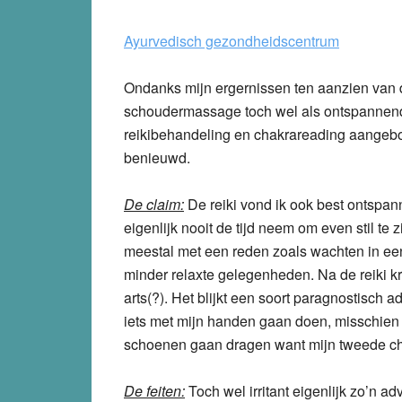
Ayurvedisch gezondheidscentrum
Ondanks mijn ergernissen ten aanzien van d
schoudermassage toch wel als ontspannend
reikibehandeling en chakrareading aangebo
benieuwd.
De claim:
De reiki vond ik ook best ontspan
eigenlijk nooit de tijd neem om even stil te zi
meestal met een reden zoals wachten in een
minder relaxte gelegenheden. Na de reiki k
arts(?). Het blijkt een soort paragnostisch ad
iets met mijn handen gaan doen, misschien 
schoenen gaan dragen want mijn tweede chak
De feiten:
Toch wel irritant eigenlijk zo’n ad