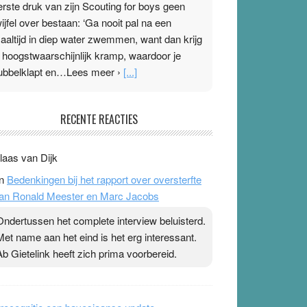
erste druk van zijn Scouting for boys geen
wijfel over bestaan: ‘Ga nooit pal na een
aaltijd in diep water zwemmen, want dan krijg
e hoogstwaarschijnlijk kramp, waardoor je
ubbelklapt en…Lees meer ›
[...]
leisterplakkers in de topspsort
RECENTE REACTIES
1 July 2026
-
Ward van Beek
 Na mondtape is nu de neuspleister in trek bij
laas van Dijk
opsporters. Ze hopen ermee hun hartslag te
n
Bedenkingen bij het rapport over oversterfte
erlagen terwijl ze meer zuurstof opnemen.
an Ronald Meester en Marc Jacobs
aarop heeft zo’n pleister geen effect. Maar het
evoel ‘makkelijker te ademen’ kan goud waard
Ondertussen het complete interview beluisterd.
ijn. Door…Lees meer Pleisterplakkers in de
Met name aan het eind is het erg interessant.
opspsort ›
[...]
Ab Gietelink heeft zich prima voorbereid.