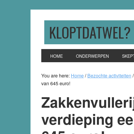
Skip
Skip
Skip
to
to
to
primary
main
primary
KLOPTDATWEL?
navigation
content
sidebar
HOME
ONDERWERPEN
SKEP
You are here:
Home
/
Bezochte activiteiten
/
van 645 euro!
Zakkenvulleri
verdieping ee