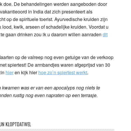
k ik doe. De behandelingen werden aangeboden door
kantieoord in India dat zich presenteert als
t op de spirituele toerist. Ayurvedische kruiden zijn
 lood, kwik, arseen of schadelijke kruiden. Voordat u
 te gaan drinken zou ik u daarom willen aanraden
dit
Maarten op de valreep nog even getuige van de verkoop
t spiertest! De armbandjes waren afgeprijsd van 30
zin
hier
en kijk hier
hoe zo’n spiertest werkt
.
n kwamen was er van een apocalyps nog niets te
nden rustig nog even napraten op een terrasje.
UN KLOPTDATWEL