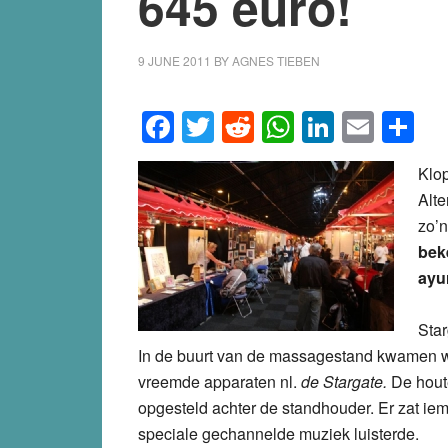
645 euro!
9 JUNE 2011
BY
AGNES TIEBEN
Facebook
Twitter
Reddit
WhatsApp
LinkedI
Emai
S
Klop
Alte
zo’n
bek
ayu
Star
In de buurt van de massagestand kwamen w
vreemde apparaten nl.
de Stargate.
De houte
opgesteld achter de standhouder. Er zat iem
speciale gechannelde muziek luisterde.