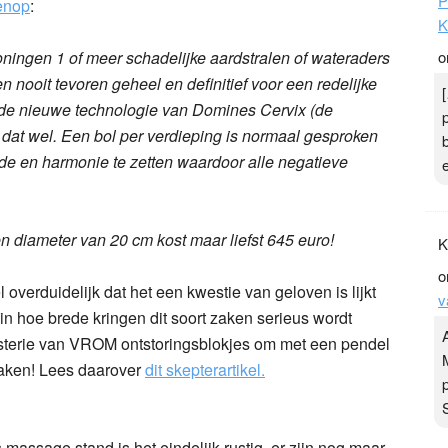
P
enop
:
K
oningen 1 of meer schadelijke aardstralen of wateraders
o
 nooit tevoren geheel en definitief voor een redelijke
 de nieuwe technologie van Domines Cervix (de
 dat wel. Een bol per verdieping is normaal gesproken
de en harmonie te zetten waardoor alle negatieve
n diameter van 20 cm kost maar liefst 645 euro!
K
o
l overduidelijk dat het een kwestie van geloven is lijkt
v
n hoe brede kringen dit soort zaken serieus wordt
isterie van VROM ontstoringsblokjes om met een pendel
maken! Lees daarover
dit skepterartikel.
is massage stand is het eindelijk rustig, er zijn nog maar