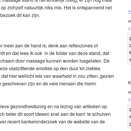
 zichzelf natuurlijk niks mis. Het is ontspannend net
H
bezoek dit kan zijn.
o
v
r meer aan de hand is, denk aan reflexzones of
 en dat lees ik ook in de folder van deze stand, dat
 lichaam door massage kunnen worden losgelaten. De
ze vastzitttende emoties op den duur tot ziektes
 dat hier wellicht iets van waarheid in zou zitten, gezien
K
p geschreven zijn en de vele mensen die hierin
o
v
ieve gezondheidszorg en na lezing van artikelen op
toch beter dit soort ideeen snel aan de kant te schuiven
ver recent kankeronderzoek van de website van de