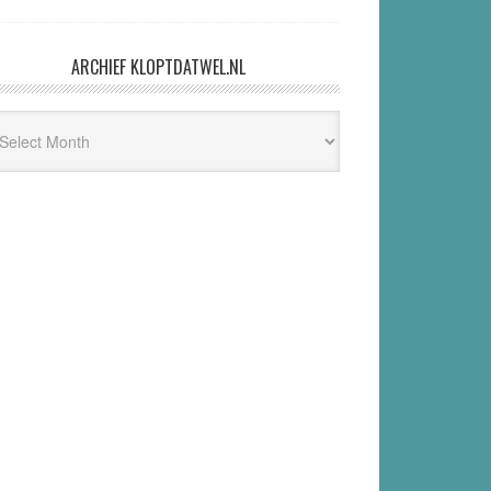
ARCHIEF KLOPTDATWEL.NL
hief
ptdatwel.nl