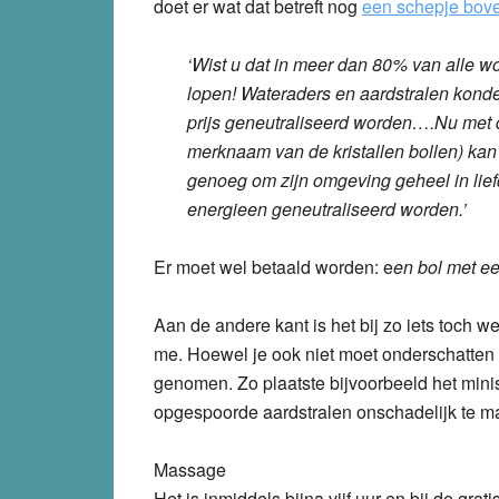
doet er wat dat betreft nog
een schepje bov
‘Wist u dat in meer dan 80% van alle w
lopen! Wateraders en aardstralen konden
prijs geneutraliseerd worden….Nu met
merknaam van de kristallen bollen) kan
genoeg om zijn omgeving geheel in lief
energieen geneutraliseerd worden.’
Er moet wel betaald worden: e
en bol met ee
Aan de andere kant is het bij zo iets toch we
me. Hoewel je ook niet moet onderschatten i
genomen. Zo plaatste bijvoorbeeld het min
opgespoorde aardstralen onschadelijk te 
Massage
Het is inmiddels bijna vijf uur en bij de grat