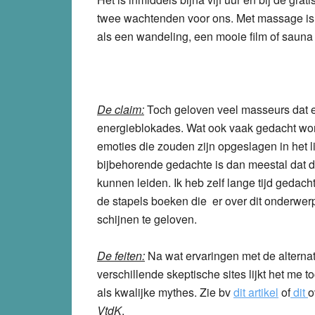
twee wachtenden voor ons. Met massage is op
als een wandeling, een mooie film of sauna 
De claim:
Toch geloven veel masseurs dat e
energieblokades. Wat ook vaak gedacht wordt
emoties die zouden zijn opgeslagen in het
bijbehorende gedachte is dan meestal dat de
kunnen leiden. Ik heb zelf lange tijd gedacht
de stapels boeken die er over dit onderwer
schijnen te geloven.
De feiten:
Na wat ervaringen met de alternat
verschillende skeptische sites lijkt het me 
als kwalijke mythes. Zie bv
dit
artikel
of
dit
o
VtdK
.