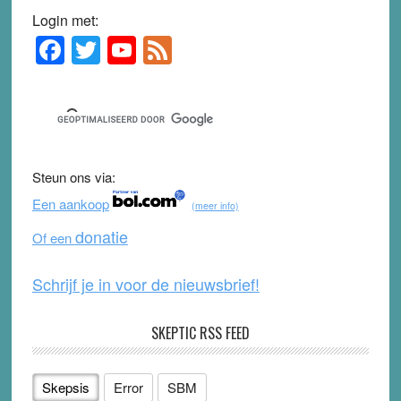
Login met:
F
T
Y
F
Primary
Sidebar
a
wi
o
e
c
tt
u
e
e
er
T
d
b
u
Steun ons via:
o
b
Een aankoop
(meer info)
o
e
donatie
Of een
k
Schrijf je in voor de nieuwsbrief!
SKEPTIC RSS FEED
Skepsis
Error
SBM