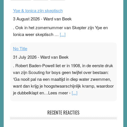
Ype & Ionica zijn skeptisch
3 August 2026
-
Ward van Beek
. Ook in het zomernummer van Skepter zijn Ype en
Ionica weer skeptisch …
[...]
No Title
31 July 2026
-
Ward van Beek
. Robert Baden-Powell liet er in 1908, in de eerste druk
van zijn Scouting for boys geen twijfel over bestaan:
‘Ga nooit pal na een maaltijd in diep water zwemmen,
want dan krijg je hoogstwaarschijnlijk kramp, waardoor
je dubbelklapt en…Lees meer ›
[...]
Pleisterplakkers in de topspsort
RECENTE REACTIES
31 July 2026
-
Ward van Beek
. Na mondtape is nu de neuspleister in trek bij