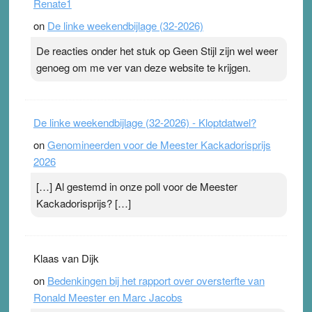
Renate1
topsporters. Ze hopen ermee hun hartslag te verlagen
on
De linke weekendbijlage (32-2026)
terwijl ze meer zuurstof opnemen. Daarop heeft zo’n
pleister geen effect. Maar het gevoel ‘makkelijker te
De reacties onder het stuk op Geen Stijl zijn wel weer
ademen’ kan goud waard zijn. Door…Lees meer
genoeg om me ver van deze website te krijgen.
Pleisterplakkers in de topspsort ›
[...]
De linke weekendbijlage (32-2026) - Kloptdatwel?
on
Genomineerden voor de Meester Kackadorisprijs
2026
[…] Al gestemd in onze poll voor de Meester
Kackadorisprijs? […]
Klaas van Dijk
on
Bedenkingen bij het rapport over oversterfte van
Ronald Meester en Marc Jacobs