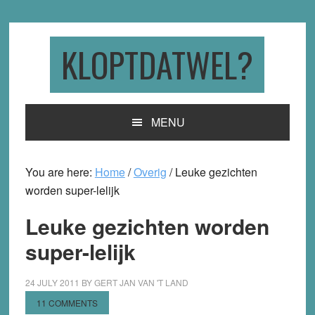
Skip
Skip
Skip
to
to
to
primary
main
primary
KLOPTDATWEL?
navigation
content
sidebar
MENU
You are here:
Home
/
Overig
/
Leuke gezichten
worden super-lelijk
Leuke gezichten worden
super-lelijk
24 JULY 2011
BY
GERT JAN VAN 'T LAND
11 COMMENTS