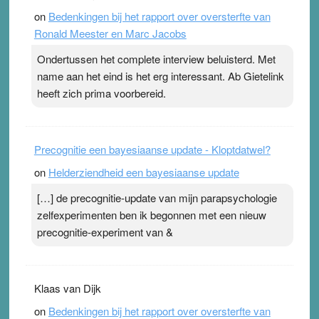
on
Bedenkingen bij het rapport over oversterfte van
terwijl ze meer zuurstof opnemen. Daarop heeft zo’n
Ronald Meester en Marc Jacobs
pleister geen effect. Maar het gevoel ‘makkelijker te
ademen’ kan goud waard zijn. Door…Lees meer
Ondertussen het complete interview beluisterd. Met
Pleisterplakkers in de topspsort ›
[...]
name aan het eind is het erg interessant. Ab Gietelink
heeft zich prima voorbereid.
Precognitie een bayesiaanse update - Kloptdatwel?
on
Helderziendheid een bayesiaanse update
[…] de precognitie-update van mijn parapsychologie
zelfexperimenten ben ik begonnen met een nieuw
precognitie-experiment van &
Klaas van Dijk
on
Bedenkingen bij het rapport over oversterfte van