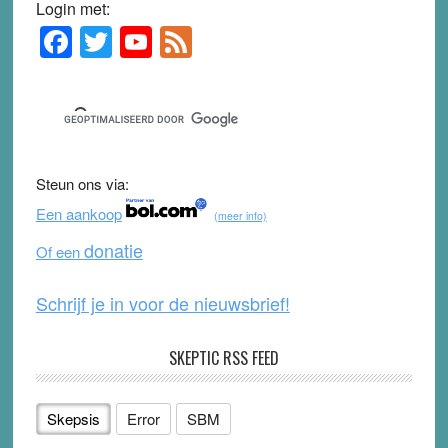
Login met:
F
T
Y
F
Primary
Sidebar
a
wi
o
e
c
tt
u
e
e
er
T
d
b
u
Steun ons via:
o
b
Een aankoop
(meer info)
o
e
donatie
Of een
k
Schrijf je in voor de nieuwsbrief!
SKEPTIC RSS FEED
Skepsis
Error
SBM