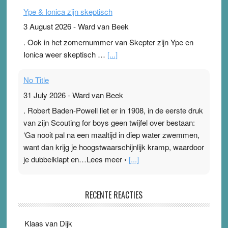
Ype & Ionica zijn skeptisch
3 August 2026
-
Ward van Beek
. Ook in het zomernummer van Skepter zijn Ype en
Ionica weer skeptisch …
[...]
No Title
31 July 2026
-
Ward van Beek
. Robert Baden-Powell liet er in 1908, in de eerste druk
van zijn Scouting for boys geen twijfel over bestaan:
‘Ga nooit pal na een maaltijd in diep water zwemmen,
want dan krijg je hoogstwaarschijnlijk kramp, waardoor
je dubbelklapt en…Lees meer ›
[...]
Pleisterplakkers in de topspsort
RECENTE REACTIES
31 July 2026
-
Ward van Beek
. Na mondtape is nu de neuspleister in trek bij
Klaas van Dijk
topsporters. Ze hopen ermee hun hartslag te verlagen