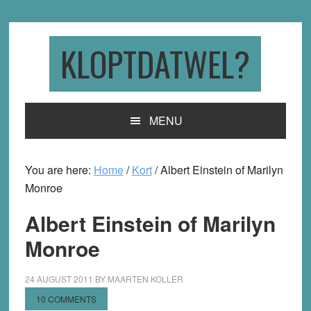
Skip
Skip
Skip
to
to
to
primary
main
primary
KLOPTDATWEL?
navigation
content
sidebar
MENU
You are here:
Home
/
Kort
/
Albert Einstein of Marilyn
Monroe
Albert Einstein of Marilyn
Monroe
24 AUGUST 2011
BY
MAARTEN KOLLER
10 COMMENTS