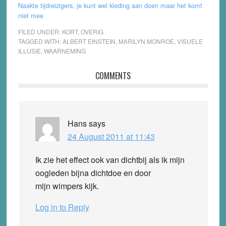
Naakte tijdreizigers, je kunt wel kleding aan doen maar het komt
niet mee
FILED UNDER:
KORT
,
OVERIG
TAGGED WITH:
ALBERT EINSTEIN
,
MARILYN MONROE
,
VISUELE
ILLUSIE
,
WAARNEMING
Reader
COMMENTS
Interactions
Hans
says
24 August 2011 at 11:43
Ik zie het effect ook van dichtbij als ik mijn
oogleden bijna dichtdoe en door
mijn wimpers kijk.
Log in to Reply