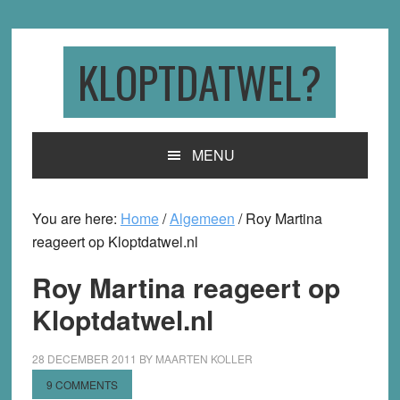
Skip
Skip
Skip
to
to
to
primary
main
primary
KLOPTDATWEL?
navigation
content
sidebar
MENU
You are here:
Home
/
Algemeen
/
Roy Martina
reageert op Kloptdatwel.nl
Roy Martina reageert op
Kloptdatwel.nl
28 DECEMBER 2011
BY
MAARTEN KOLLER
9 COMMENTS