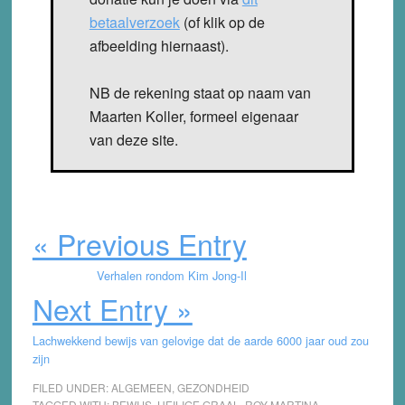
betaalverzoek
(of klik op de
afbeelding hiernaast).
NB de rekening staat op naam van
Maarten Koller, formeel eigenaar
van deze site.
« Previous Entry
Verhalen rondom Kim Jong-Il
Next Entry »
Lachwekkend bewijs van gelovige dat de aarde 6000 jaar oud zou
zijn
FILED UNDER:
ALGEMEEN
,
GEZONDHEID
TAGGED WITH:
BEWIJS
,
HEILIGE GRAAL
,
ROY MARTINA