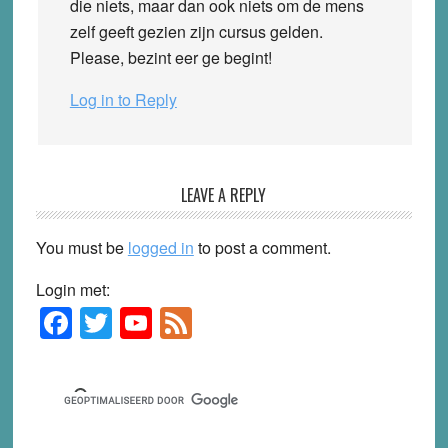
die niets, maar dan ook niets om de mens
zelf geeft gezien zijn cursus gelden.
Please, bezint eer ge begint!
Log in to Reply
LEAVE A REPLY
You must be
logged in
to post a comment.
Login met:
F
T
Y
F
Primary
Sidebar
a
wi
o
e
c
tt
u
e
e
er
T
d