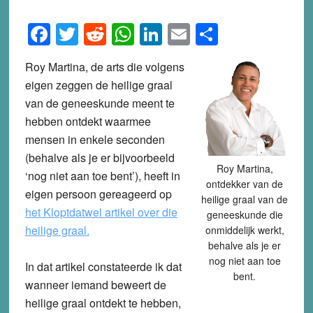
Facebook
Twitter
Reddit
WhatsApp
LinkedIn
Email
Share
Roy Martina, de arts die volgens
eigen zeggen de heilige graal
van de geneeskunde meent te
hebben ontdekt waarmee
mensen in enkele seconden
(behalve als je er bijvoorbeeld
Roy Martina,
‘nog niet aan toe bent’), heeft in
ontdekker van de
eigen persoon gereageerd op
heilige graal van de
het Kloptdatwel artikel over die
geneeskunde die
heilige graal.
onmiddelijk werkt,
behalve als je er
nog niet aan toe
In dat artikel constateerde ik dat
bent.
wanneer iemand beweert de
heilige graal ontdekt te hebben,