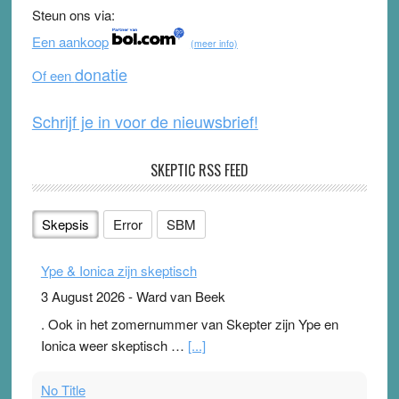
b
u
Steun ons via:
o
b
Een aankoop
(meer info)
o
e
donatie
Of een
k
Schrijf je in voor de nieuwsbrief!
SKEPTIC RSS FEED
Skepsis
Error
SBM
Ype & Ionica zijn skeptisch
3 August 2026
-
Ward van Beek
. Ook in het zomernummer van Skepter zijn Ype en
Ionica weer skeptisch …
[...]
No Title