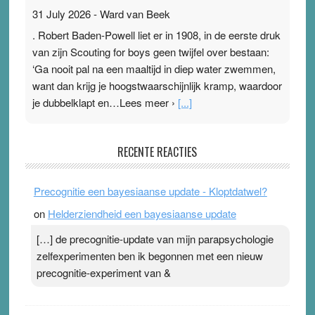
31 July 2026
-
Ward van Beek
. Robert Baden-Powell liet er in 1908, in de eerste druk
van zijn Scouting for boys geen twijfel over bestaan:
‘Ga nooit pal na een maaltijd in diep water zwemmen,
want dan krijg je hoogstwaarschijnlijk kramp, waardoor
je dubbelklapt en…Lees meer ›
[...]
Pleisterplakkers in de topspsort
RECENTE REACTIES
31 July 2026
-
Ward van Beek
. Na mondtape is nu de neuspleister in trek bij
Precognitie een bayesiaanse update - Kloptdatwel?
topsporters. Ze hopen ermee hun hartslag te verlagen
on
Helderziendheid een bayesiaanse update
terwijl ze meer zuurstof opnemen. Daarop heeft zo’n
pleister geen effect. Maar het gevoel ‘makkelijker te
[…] de precognitie-update van mijn parapsychologie
ademen’ kan goud waard zijn. Door…Lees meer
zelfexperimenten ben ik begonnen met een nieuw
Pleisterplakkers in de topspsort ›
[...]
precognitie-experiment van &