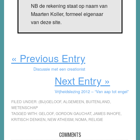
NB de rekening staat op naam van
Maarten Koller, formeel eigenaar
van deze site.
« Previous Entry
Discussie met een creationist
Next Entry »
Vrijheidslezing 2012 – “Van aap tot engel”
FILED UNDER:
(BIJ)GELOOF
,
ALGEMEEN
,
BUITENLAND
,
WETENSCHAP
TAGGED WITH:
GELOOF
,
GORDON GAUCHAT
,
JAMES INHOFE
,
KRITISCH DENKEN
,
NEW ATHEISM
,
NOMA
,
RELIGIE
Reader
COMMENTS