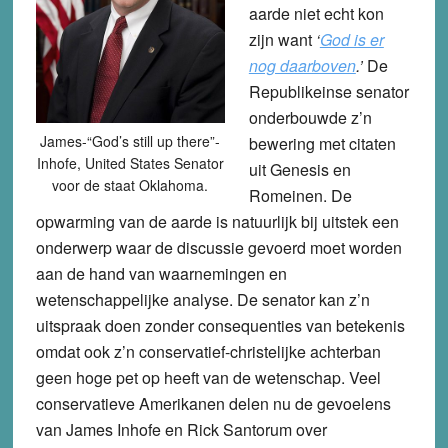
aarde niet echt kon
zijn want
‘
God is er
nog daarboven
.’
De
Republikeinse senator
onderbouwde z’n
James-“God’s still up there”-
bewering met citaten
Inhofe, United States Senator
uit Genesis en
voor de staat Oklahoma.
Romeinen. De
opwarming van de aarde is natuurlijk bij uitstek een
onderwerp waar de discussie gevoerd moet worden
aan de hand van waarnemingen en
wetenschappelijke analyse. De senator kan z’n
uitspraak doen zonder consequenties van betekenis
omdat ook z’n conservatief-christelijke achterban
geen hoge pet op heeft van de wetenschap. Veel
conservatieve Amerikanen delen nu de gevoelens
van James Inhofe en Rick Santorum over