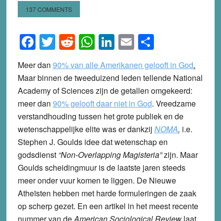
137 COMMENTS
Facebook
Twitter
Reddit
WhatsApp
LinkedIn
Email
Share
Meer dan
90% van alle Amerikanen gelooft in God
.
Maar binnen de tweeduizend leden tellende National
Academy of Sciences zijn de getallen omgekeerd:
meer dan
90% gelooft daar niet in God
. Vreedzame
verstandhouding tussen het grote publiek en de
wetenschappelijke elite was er dankzij
NOMA
,
i.e.
Stephen J. Goulds idee dat wetenschap en
godsdienst
“Non-Overlapping Magisteria”
zijn. Maar
Goulds scheidingmuur is de laatste jaren steeds
meer onder vuur komen te liggen. De Nieuwe
Atheïsten hebben met harde formuleringen de zaak
op scherp gezet. En een artikel in het meest recente
nummer van de
American Sociological Review
laat