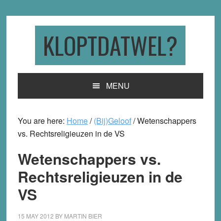
Skip
Skip
Skip
to
to
to
primary
main
primary
KLOPTDATWEL?
navigation
content
sidebar
MENU
You are here:
Home
/
(Bij)Geloof
/
Wetenschappers
vs. Rechtsreligieuzen in de VS
Wetenschappers vs.
Rechtsreligieuzen in de
VS
15 MAY 2012
BY
MARTIN BIER