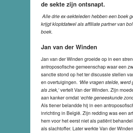
de sekte zijn ontsnapt.
Alle drie ex-sekteleden hebben een boek ges
krijgt kloptdatwel als affiliate partner van bo
boek.
Jan van der Winden
Jan van der Winden groeide op in een stre
antroposofische gemeenschap waar een z
sanctie stond op het ter discussie stellen va
en overtuigingen.
‘Wie vragen stelde, werd
als ziek,’
vertelt Van der Winden. Zijn moeder
aan kanker omdat
‘echte geneeskunde zond
Als tiener belandde hij in een antroposofisc
inrichting in België. Zijn redding was een ar
hem voor het eerst niet als patiënt behande
als slachtoffer. Later werkte Van der Winden 