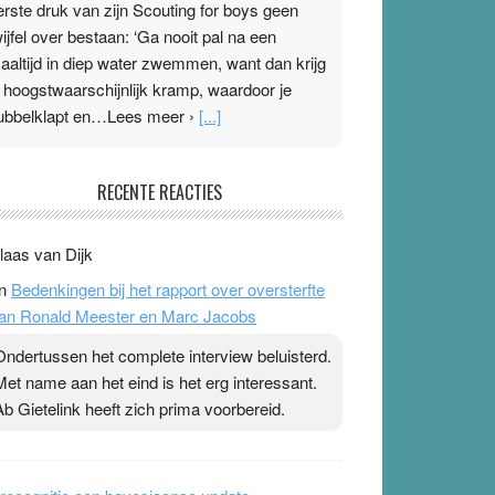
erste druk van zijn Scouting for boys geen
wijfel over bestaan: ‘Ga nooit pal na een
aaltijd in diep water zwemmen, want dan krijg
e hoogstwaarschijnlijk kramp, waardoor je
ubbelklapt en…Lees meer ›
[...]
leisterplakkers in de topspsort
RECENTE REACTIES
1 July 2026
-
Ward van Beek
 Na mondtape is nu de neuspleister in trek bij
laas van Dijk
opsporters. Ze hopen ermee hun hartslag te
n
Bedenkingen bij het rapport over oversterfte
erlagen terwijl ze meer zuurstof opnemen.
an Ronald Meester en Marc Jacobs
aarop heeft zo’n pleister geen effect. Maar het
evoel ‘makkelijker te ademen’ kan goud waard
Ondertussen het complete interview beluisterd.
ijn. Door…Lees meer Pleisterplakkers in de
Met name aan het eind is het erg interessant.
opspsort ›
[...]
Ab Gietelink heeft zich prima voorbereid.