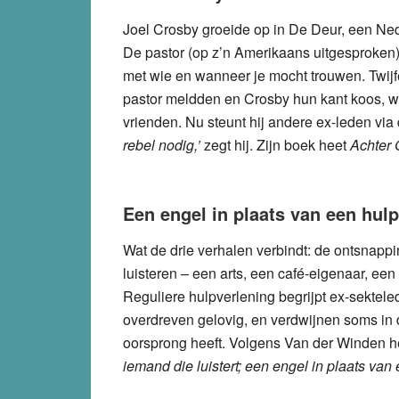
Joel Crosby groeide op in De Deur, een Ned
De pastor (op z’n Amerikaans uitgesproken)
met wie en wanneer je mocht trouwen. Twijf
pastor meldden en Crosby hun kant koos, werd
vrienden. Nu steunt hij andere ex-leden via d
rebel nodig,’
zegt hij. Zijn boek heet
Achter 
Een engel in plaats van een hul
Wat de drie verhalen verbindt: de ontsnappi
luisteren – een arts, een café-eigenaar, een
Reguliere hulpverlening begrijpt ex-sektele
overdreven gelovig, en verdwijnen soms in 
oorsprong heeft. Volgens Van der Winden h
iemand die luistert; een engel in plaats van