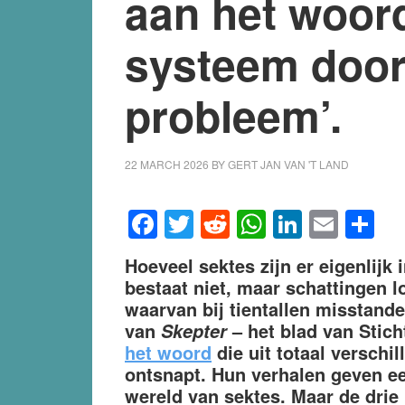
aan het woord
systeem doorz
probleem’.
22 MARCH 2026
BY
GERT JAN VAN 'T LAND
Facebook
Twitter
Reddit
WhatsApp
LinkedI
Emai
S
Hoeveel sektes zijn er eigenlijk 
bestaat niet, maar schattingen l
waarvan bij tientallen misstand
van
– het blad van Stic
Skepter
het woord
die uit totaal versch
ontsnapt. Hun verhalen geven ee
wereld van sektes. Maar de drie