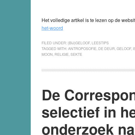
Het volledige artikel is te lezen op de webs
het-woord
FILED UNDER:
(BIJ)GELOOF
,
LEESTIPS
TAGGED WITH:
ANTROPOSOFIE
,
DE DEUR
,
GELOOF
,
MOON
,
RELIGIE
,
SEKTE
De Correspon
selectief in h
onderzoek na