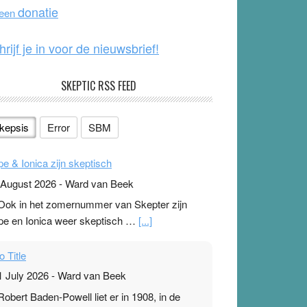
o
e
donatie
 een
k
hrijf je in voor de nieuwsbrief!
SKEPTIC RSS FEED
kepsis
Error
SBM
pe & Ionica zijn skeptisch
 August 2026
-
Ward van Beek
 Ook in het zomernummer van Skepter zijn
pe en Ionica weer skeptisch …
[...]
o Title
1 July 2026
-
Ward van Beek
 Robert Baden-Powell liet er in 1908, in de