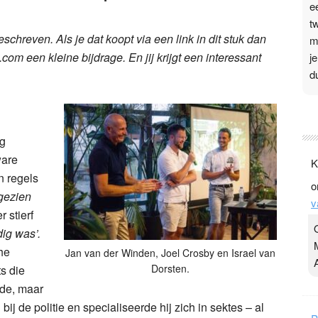
e
t
chreven. Als je dat koopt via een link in dit stuk dan
m
l.com een kleine bijdrage. En jij krijgt een interessant
j
d
P
3
ng
.
ware
K
t
n regels
o
v
 gezien
v
D
 stierf
g
ig was’.
z
he
Jan van der Winden, Joel Crosby en Israel van
t
Dorsten.
ts die
lde, maar
bij de politie en specialiseerde hij zich in sektes – al