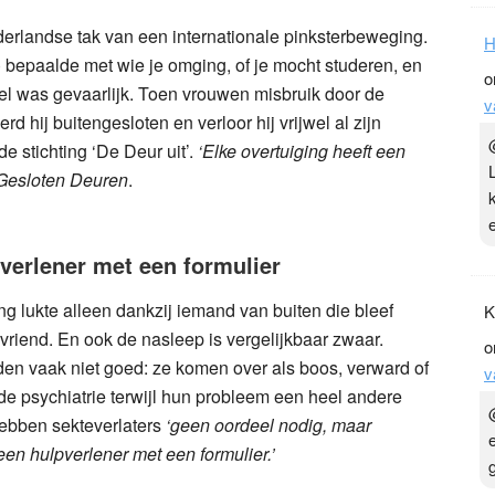
erlandse tak van een internationale pinksterbeweging.
H
 bepaalde met wie je omging, of je mocht studeren, en
o
el was gevaarlijk. Toen vrouwen misbruik door de
v
 hij buitengesloten en verloor hij vrijwel al zijn
e stichting ‘De Deur uit’.
‘Elke overtuiging heeft een
Gesloten Deuren
.
pverlener met een formulier
ng lukte alleen dankzij iemand van buiten die bleef
K
 vriend. En ook de nasleep is vergelijkbaar zwaar.
o
den vaak niet goed: ze komen over als boos, verward of
v
de psychiatrie terwijl hun probleem een heel andere
ebben sekteverlaters
‘geen oordeel nodig, maar
 een hulpverlener met een formulier.’