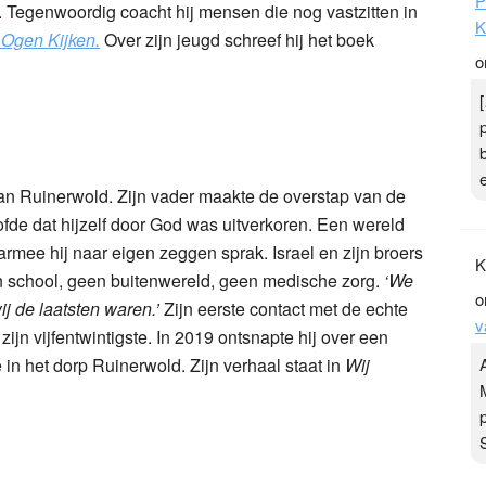
P
j. Tegenwoordig coacht hij mensen die nog vastzitten in
K
Ogen Kijken.
Over zijn jeugd schreef hij het boek
o
van Ruinerwold. Zijn vader maakte de overstap van de
fde dat hijzelf door God was uitverkoren. Een wereld
mee hij naar eigen zeggen sprak. Israel en zijn broers
K
n school, geen buitenwereld, geen medische zorg.
‘We
o
j de laatsten waren.’
Zijn eerste contact met de echte
v
ijn vijfentwintigste. In 2019 ontsnapte hij over een
 in het dorp Ruinerwold. Zijn verhaal staat in
Wij