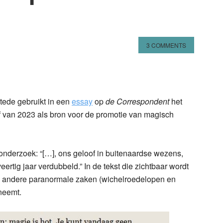
3 COMMENTS
n
l
hare
tede gebruikt in een
essay
op
de Correspondent
het
 van 2023 als bron voor de promotie van magisch
onderzoek: “[…], ons geloof in buitenaardse wezens,
ertig jaar verdubbeld.” In de tekst die zichtbaar wordt
 in andere paranormale zaken (wichelroedelopen en
neemt.