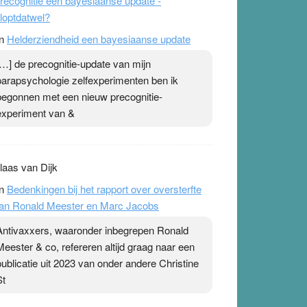
recognitie een bayesiaanse update -
loptdatwel?
n
Helderziendheid een bayesiaanse update
[…] de precognitie-update van mijn
parapsychologie zelfexperimenten ben ik
begonnen met een nieuw precognitie-
experiment van &
laas van Dijk
n
Bedenkingen bij het rapport over oversterfte
an Ronald Meester en Marc Jacobs
Antivaxxers, waaronder inbegrepen Ronald
Meester & co, refereren altijd graag naar een
publicatie uit 2023 van onder andere Christine
St