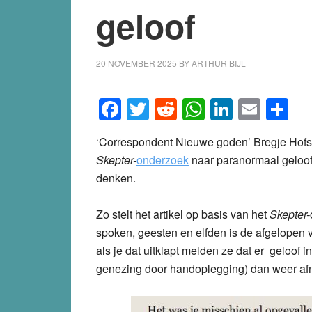
geloof
20 NOVEMBER 2025
BY
ARTHUR BIJL
Facebook
Twitter
Reddit
WhatsApp
LinkedI
Emai
S
‘Correspondent Nieuwe goden’ Bregje Hofs
Skepter-
onderzoek
naar paranormaal geloof
denken.
Zo stelt het artikel op basis van het
Skepter-
spoken, geesten en elfden is de afgelopen ve
als je dat uitklapt melden ze dat er geloof
genezing door handoplegging) dan weer af