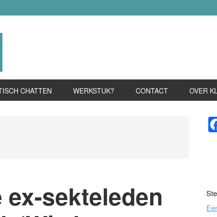
TISCH CHATTEN
WERKSTUK?
CONTACT
OVER K
P
S
e ex-sekteleden
Ste
Ee