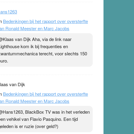
ans1263
n
Bedenkingen bij het rapport over oversterfte
an Ronald Meester en Marc Jacobs
@Klaas van Dijk Aha, via de link naar
Lighthouse kom ik bij frequenties en
kwantummechanica terecht, voor slechts 150
euro.
laas van Dijk
n
Bedenkingen bij het rapport over oversterfte
an Ronald Meester en Marc Jacobs
@Hans1263, BlackBox TV was in het verleden
een vehikel van Flavio Pasquino. Een tijd
geleden is er ruzie (over geld?)