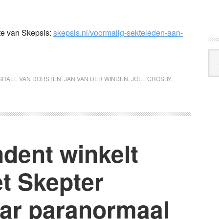
ite van Skepsis:
skepsis.nl/voormalig-sekteleden-aan-
Arc
Klo
ISRAEL VAN DORSTEN
,
JAN VAN DER WINDEN
,
JOEL CROSBY
,
dent winkelt
et Skepter
ar paranormaal