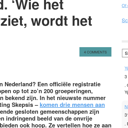
. ‘Wie het
Of
iet, wordt het
Sc
4 COMMENTS
S
n
l
hare
Y
3
in Nederland? Een officiële registratie
.
open op tot zo’n 200 groeperingen,
Y
en bekend zijn. In het nieuwste nummer
hting Skepsis –
komen drie mensen aan
N
illende gesloten gemeenschappen zijn
3
n indringend beeld van de onvrije
.
 bieden ook hoop. Ze vertellen hoe ze aan