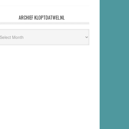
ARCHIEF KLOPTDATWEL.NL
hief
ptdatwel.nl