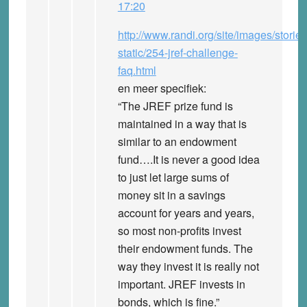
17:20
http://www.randi.org/site/images/storie
static/254-jref-challenge-
faq.html
en meer specifiek:
“The JREF prize fund is
maintained in a way that is
similar to an endowment
fund….It is never a good idea
to just let large sums of
money sit in a savings
account for years and years,
so most non-profits invest
their endowment funds. The
way they invest it is really not
important. JREF invests in
bonds, which is fine.”