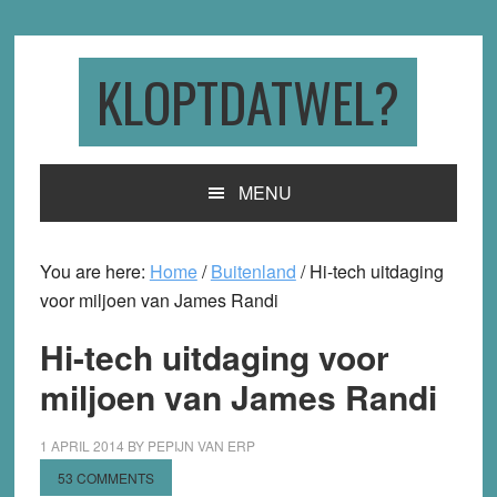
Skip
Skip
Skip
to
to
to
primary
main
primary
KLOPTDATWEL?
navigation
content
sidebar
MENU
You are here:
Home
/
Buitenland
/
Hi-tech uitdaging
voor miljoen van James Randi
Hi-tech uitdaging voor
miljoen van James Randi
1 APRIL 2014
BY
PEPIJN VAN ERP
53 COMMENTS