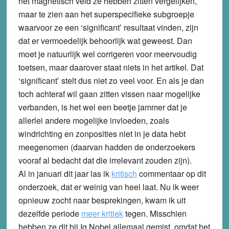
het magnetisch veld ze hebben zitten vergelijken,
maar te zien aan het superspecifieke subgroepje
waarvoor ze een ‘significant’ resultaat vinden, zijn
dat er vermoedelijk behoorlijk wat geweest. Dan
moet je natuurlijk wel corrigeren voor meervoudig
toetsen, maar daarover staat niets in het artikel. Dat
‘significant’ stelt dus niet zo veel voor. En als je dan
toch achteraf wil gaan zitten vissen naar mogelijke
verbanden, is het wel een beetje jammer dat je
allerlei andere mogelijke invloeden, zoals
windrichting en zonposities niet in je data hebt
meegenomen (daarvan hadden de onderzoekers
vooraf al bedacht dat die irrelevant zouden zijn).
Al in januari dit jaar las ik
kritisch
commentaar op dit
onderzoek, dat er weinig van heel laat. Nu ik weer
opnieuw zocht naar besprekingen, kwam ik uit
dezelfde periode
meer kritiek
tegen. Misschien
hebben ze dit bij Ig Nobel allemaal gemist, omdat het