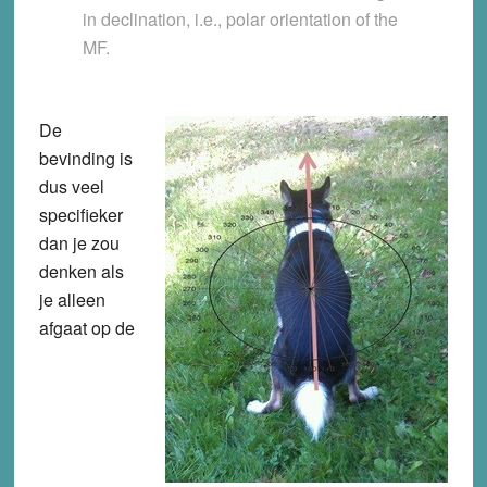
in declination, i.e., polar orientation of the
MF.
De
bevinding is
dus veel
specifieker
dan je zou
denken als
je alleen
afgaat op de