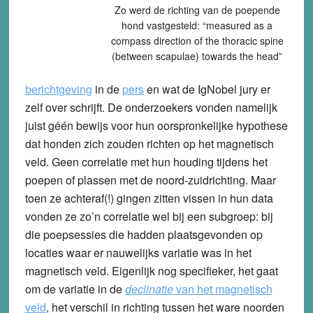
Zo werd de richting van de poepende
hond vastgesteld: “measured as a
compass direction of the thoracic spine
(between scapulae) towards the head”
berichtgeving
in de
pers
en wat de IgNobel jury er
zelf over schrijft. De onderzoekers vonden namelijk
juist géén bewijs voor hun oorspronkelijke hypothese
dat honden zich zouden richten op het magnetisch
veld. Geen correlatie met hun houding tijdens het
poepen of plassen met de noord-zuidrichting. Maar
toen ze achteraf(!) gingen zitten vissen in hun data
vonden ze zo’n correlatie wel bij een subgroep: bij
die poepsessies die hadden plaatsgevonden op
locaties waar er nauwelijks variatie was in het
magnetisch veld. Eigenlijk nog specifieker, het gaat
om de variatie in de
declinatie
van het magnetisch
veld
, het verschil in richting tussen het ware noorden