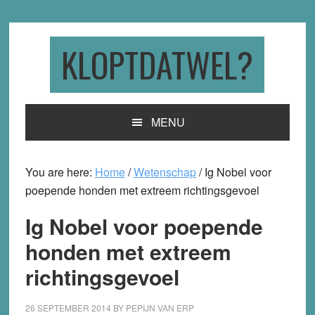
Skip
Skip
Skip
to
to
to
primary
main
primary
KLOPTDATWEL?
navigation
content
sidebar
MENU
You are here:
Home
/
Wetenschap
/
Ig Nobel voor
poepende honden met extreem richtingsgevoel
Ig Nobel voor poepende
honden met extreem
richtingsgevoel
26 SEPTEMBER 2014
BY
PEPIJN VAN ERP