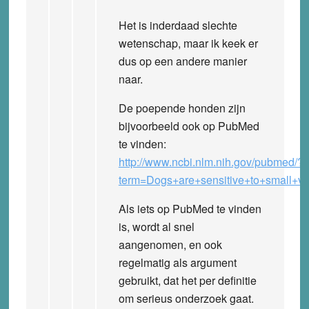
Het is inderdaad slechte
wetenschap, maar ik keek er
dus op een andere manier
naar.
De poepende honden zijn
bijvoorbeeld ook op PubMed
te vinden:
http://www.ncbi.nlm.nih.gov/pubmed/?
term=Dogs+are+sensitive+to+small+var
Als iets op PubMed te vinden
is, wordt al snel
aangenomen, en ook
regelmatig als argument
gebruikt, dat het per definitie
om serieus onderzoek gaat.