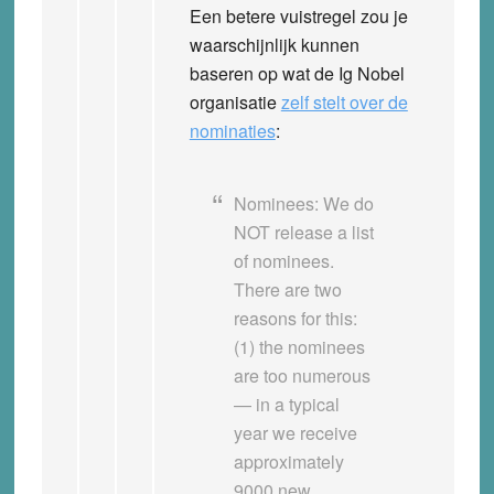
Een betere vuistregel zou je
waarschijnlijk kunnen
baseren op wat de Ig Nobel
organisatie
zelf stelt over de
nominaties
:
Nominees: We do
NOT release a list
of nominees.
There are two
reasons for this:
(1) the nominees
are too numerous
— in a typical
year we receive
approximately
9000 new