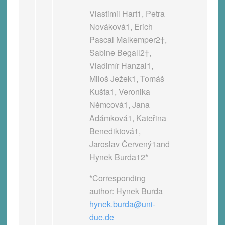
Vlastimil Hart1, Petra
Nováková1, Erich
Pascal Malkemper2†,
Sabine Begall2†,
Vladimír Hanzal1,
Miloš Ježek1, Tomáš
Kušta1, Veronika
Němcová1, Jana
Adámková1, Kateřina
Benediktová1,
Jaroslav Červený1and
Hynek Burda12*
*Corresponding
author: Hynek Burda
hynek.burda@uni-
due.de