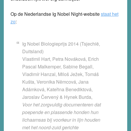
Op de Nederlandse Ig Nobel Night-website
staat het
zo
:
Ig Nobel Biologieprijs 2014 (Tsjechië,
Duitsland)
Vlastimil Hart, Petra Nováková, Erich
Pascal Malkemper, Sabine Begall,
Vladimír Hanzal, Miloš Ježek, Tomáš
Kušta, Veronika Němcová, Jana
Adámková, Kateřina Benediktová,
Jaroslav Červený & Hynek Burda,
Voor het zorgvuldig documenteren dat
poepende en plassende honden hun
lichaamsas bij voorkeur in lijn houden
met het noord-zuid gerichte