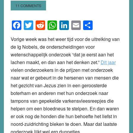
11 COMMENTS
Facebook
Twitter
Reddit
WhatsApp
LinkedIn
Email
Share
Vorige week was het weer tijd voor de uitreiking van
de Ig Nobels, de onderscheidingen voor
wetenschappelijk onderzoek “dat je eerst aan het
lachen maakt, en dan aan het denken zet.”
Dit jaar
vielen onderzoekers in de prijzen met onderzoek
naar wat er gebeurt in de hersenen van mensen die
het gezicht van Jezus zien in een geroosterde
boterham en anderen met hun onderzoek naar
tampons van gepekelde varkensvleesreepjes die
helpen om een bloedneus te stelpen. En dan waren
er ook nog de honden die hun behoefte het liefst in
noord-zuidrichting bleken te doen. Maar dat laatste
onderzoek lijkt wel erg dunnetjes.