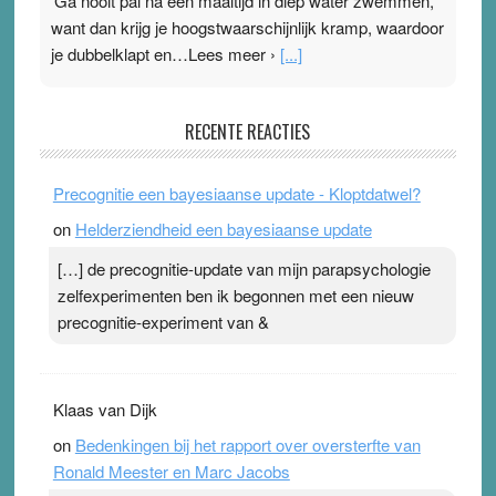
‘Ga nooit pal na een maaltijd in diep water zwemmen,
want dan krijg je hoogstwaarschijnlijk kramp, waardoor
je dubbelklapt en…Lees meer ›
[...]
Pleisterplakkers in de topspsort
RECENTE REACTIES
31 July 2026
-
Ward van Beek
. Na mondtape is nu de neuspleister in trek bij
Precognitie een bayesiaanse update - Kloptdatwel?
topsporters. Ze hopen ermee hun hartslag te verlagen
on
Helderziendheid een bayesiaanse update
terwijl ze meer zuurstof opnemen. Daarop heeft zo’n
pleister geen effect. Maar het gevoel ‘makkelijker te
[…] de precognitie-update van mijn parapsychologie
ademen’ kan goud waard zijn. Door…Lees meer
zelfexperimenten ben ik begonnen met een nieuw
Pleisterplakkers in de topspsort ›
[...]
precognitie-experiment van &
Klaas van Dijk
on
Bedenkingen bij het rapport over oversterfte van
Ronald Meester en Marc Jacobs