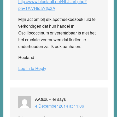
http://www.biostabil.net/NL/start.php?
pn=1#.VHidaYtfp2A
Mijn act om bij elk apotheekbezoek luid te
verkondigen dat hun handel in
Oscillococcinum onverenigbaar is met het
het cruciale vertrouwen dat ik dien te
onderhouden zal ik ook aanhalen.
Roeland
Log in to Reply
AAtsouPier
says
4 December 2014 at 11:06