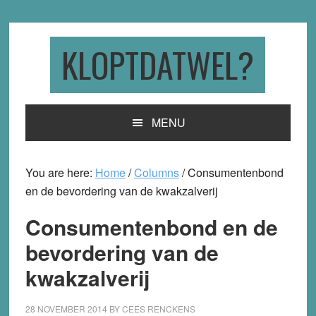
Skip
Skip
Skip
to
to
to
primary
main
primary
KLOPTDATWEL?
navigation
content
sidebar
MENU
You are here:
Home
/
Columns
/
Consumentenbond
en de bevordering van de kwakzalverij
Consumentenbond en de
bevordering van de
kwakzalverij
28 NOVEMBER 2014
BY
CEES RENCKENS