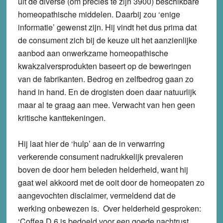
uit de diverse (om precies te zijn 3900) beschikbare
homeopathische middelen. Daarbij zou ‘enige
informatie’ gewenst zijn. Hij vindt het dus prima dat
de consument zich bij de keuze uit het aanzienlijke
aanbod aan onwerkzame homeopathische
kwakzalversprodukten baseert op de beweringen
van de fabrikanten. Bedrog en zelfbedrog gaan zo
hand in hand. En de drogisten doen daar natuurlijk
maar al te graag aan mee. Verwacht van hen geen
kritische kanttekeningen.
Hij laat hier de ‘hulp’ aan de in verwarring
verkerende consument nadrukkelijk prevaleren
boven de door hem beleden helderheid, want hij
gaat wel akkoord met de ooit door de homeopaten zo
aangevochten disclaimer, vermeldend dat de
werking onbewezen is. Over helderheid gesproken:
‘Coffea D 6 is bedoeld voor een goede nachtrust,