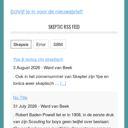
k
Schrijf je in voor de nieuwsbrief!
SKEPTIC RSS FEED
Skepsis
Error
SBM
Ype & Ionica zijn skeptisch
3 August 2026
-
Ward van Beek
. Ook in het zomernummer van Skepter zijn Ype en
Ionica weer skeptisch …
[...]
No Title
31 July 2026
-
Ward van Beek
. Robert Baden-Powell liet er in 1908, in de eerste druk
van zijn Scouting for boys geen twijfel over bestaan: