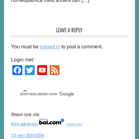
LEAVE A REPLY
You must be
logged in
to post a comment.
Login met:
F
T
Y
F
Primary
Sidebar
a
wi
o
e
c
tt
u
e
e
er
T
d
b
u
Steun ons via:
o
b
Een aankoop
(meer info)
o
e
donatie
Of een