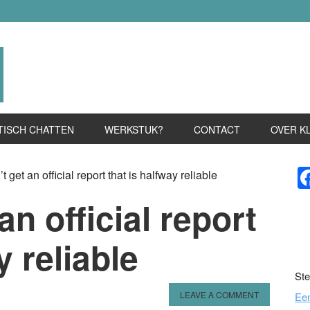
TISCH CHATTEN
WERKSTUK?
CONTACT
OVER K
P
get an official report that is halfway reliable
S
n official report
y reliable
Ste
LEAVE A COMMENT
Ee