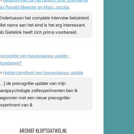
an Ronald Meester en Marc Jacobs
Ondertussen het complete interview beluisterd.
Met name aan het eind is het erg interessant.
Ab Gietelink heeft zich prima voorbereid.
recognitie een bayesiaanse update -
loptdatwel?
n
Helderziendheid een bayesiaanse update
[…] de precognitie-update van mijn
parapsychologie zelfexperimenten ben ik
begonnen met een nieuw precognitie-
experiment van &
ARCHIEF KLOPTDATWEL.NL