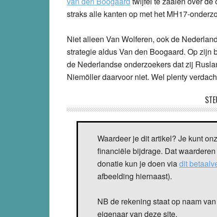
van den Boogaard
twijfel te zaaien over d
straks alle kanten op met het MH17-onderzo
Niet alleen Van Wolferen, ook de Nederlan
strategie aldus Van den Boogaard. Op zijn 
de Nederlandse onderzoekers dat zij Rusland
Niemöller daarvoor niet. Wel plenty verdac
STE
Waardeer je dit artikel? Je kunt on
financiële bijdrage. Dat waarderen
donatie kun je doen via
dit betaal
afbeelding hiernaast).
NB de rekening staat op naam van 
eigenaar van deze site.