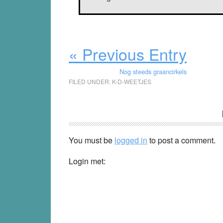
« Previous Entry
Nog steeds graancirkels
FILED UNDER:
K-D-WEETJES
Reader
Interactions
You must be
logged in
to post a comment.
Login met: