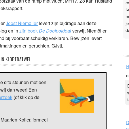
e oorzaak van de ramp met vlucht MH17. Zo kan Rusland
e
eksrapport.
t
m
der
Joost Niemöller
levert zijn bijdrage aan deze
j
d
blog en in
zijn boek
De Doofpotdeal
verwijt Niemöller
 bij voorbaat schuldig verklaren. Bewijzen levert
P
htmakingen en geruchten. GJvtL.
3
UN KLOPTDATWEL
.
R
t
o
v
ze site steunen met een
D
 wij dan weer! Een
g
z
verzoek
(of klik op de
t
t
Maarten Koller, formeel
D