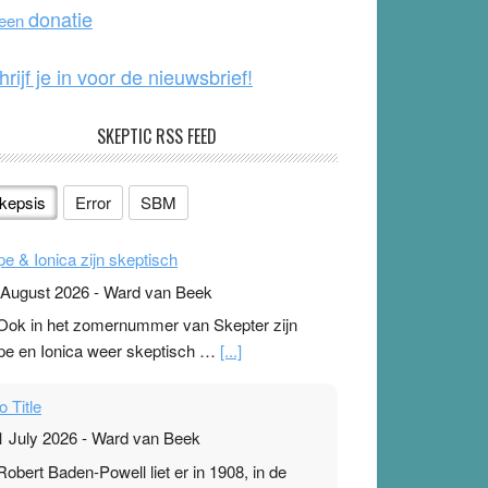
o
e
donatie
 een
k
hrijf je in voor de nieuwsbrief!
SKEPTIC RSS FEED
kepsis
Error
SBM
pe & Ionica zijn skeptisch
 August 2026
-
Ward van Beek
 Ook in het zomernummer van Skepter zijn
pe en Ionica weer skeptisch …
[...]
o Title
1 July 2026
-
Ward van Beek
 Robert Baden-Powell liet er in 1908, in de