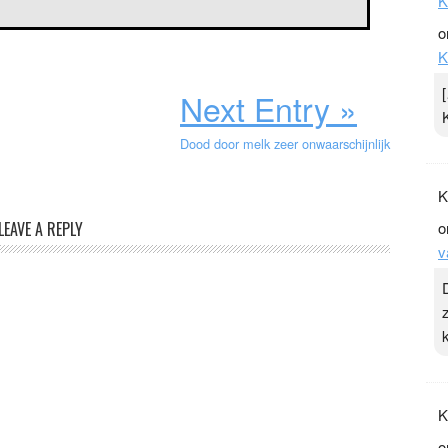
K
o
K
Next Entry »
Dood door melk zeer onwaarschijnlijk
K
LEAVE A REPLY
o
v
K
o