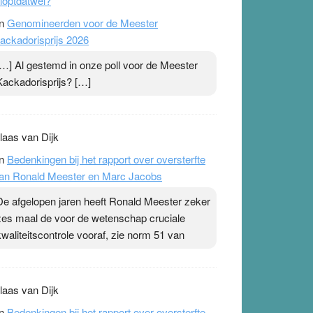
loptdatwel?
n
Genomineerden voor de Meester
ackadorisprijs 2026
[…] Al gestemd in onze poll voor de Meester
Kackadorisprijs? […]
laas van Dijk
n
Bedenkingen bij het rapport over oversterfte
an Ronald Meester en Marc Jacobs
De afgelopen jaren heeft Ronald Meester zeker
zes maal de voor de wetenschap cruciale
kwaliteitscontrole vooraf, zie norm 51 van
laas van Dijk
n
Bedenkingen bij het rapport over oversterfte