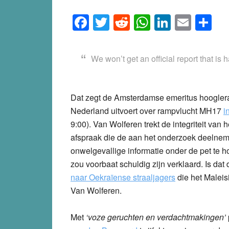
Facebook
Twitter
Reddit
WhatsApp
LinkedI
Emai
S
We won’t get an official report that is 
Dat zegt de Amsterdamse emeritus hoogler
Nederland uitvoert over rampvlucht MH17
i
9:00). Van Wolferen trekt de integriteit van
afspraak die de aan het onderzoek deeln
onwelgevallige informatie onder de pet te 
zou voorbaat schuldig zijn verklaard. Is dat
naar
Oekraïense straaljagers
die het Maleis
Van Wolferen.
Met
‘voze geruchten en verdachtmakingen’