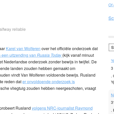
Of
n
l
hare
Sc
halfway reliable
S
aar
Karel van Wolferen
over het officiële onderzoek dat
n een uitzending van
Russia Today
(kijk vanaf minuut
Y
 het Nederlandse onderzoek zonder bewijs in twijfel. De
3
emende landen zouden hebben gemaakt om
houden vindt Van Wolferen voldoende bewijs. Rusland
.
 de reden dat
er onvoldoende onderzoek is
Y
ische vliegtuig zouden hebben neergeschoten, vraagt
N
3
probeert Rusland
volgens NRC-journalist Raymond
.