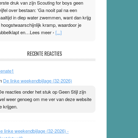
erste druk van zijn Scouting for boys geen
wijfel over bestaan: ‘Ga nooit pal na een
aaltijd in diep water zwemmen, want dan krijg
e hoogstwaarschijnlijk kramp, waardoor je
ubbelklapt en…Lees meer ›
[...]
leisterplakkers in de topspsort
RECENTE REACTIES
1 July 2026
-
Ward van Beek
 Na mondtape is nu de neuspleister in trek bij
enate1
opsporters. Ze hopen ermee hun hartslag te
n
De linke weekendbijlage (32-2026)
erlagen terwijl ze meer zuurstof opnemen.
aarop heeft zo’n pleister geen effect. Maar het
De reacties onder het stuk op Geen Stijl zijn
evoel ‘makkelijker te ademen’ kan goud waard
wel weer genoeg om me ver van deze website
ijn. Door…Lees meer Pleisterplakkers in de
e krijgen.
opspsort ›
[...]
e linke weekendbijlage (32-2026) -