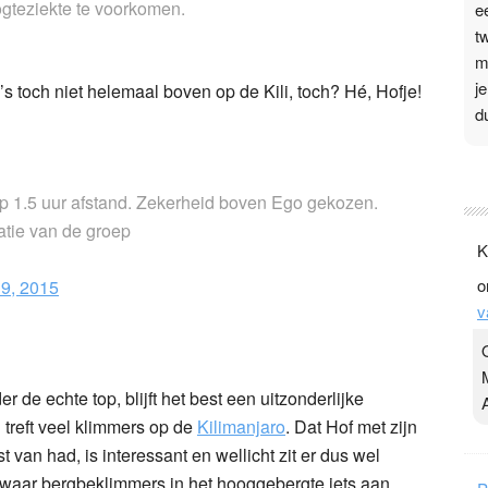
ogteziekte te voorkomen.
e
t
m
j
’s toch niet helemaal boven op de Kili, toch? Hé, Hofje!
d
P
3
op 1.5 uur afstand. Zekerheid boven Ego gekozen.
atie van de groep
.
K
t
o
19, 2015
v
v
D
g
z
t
de echte top, blijft het best een uitzonderlijke
n treft veel klimmers op de
Kilimanjaro
. Dat Hof met zijn
 van had, is interessant en wellicht zit er dus wel
 waar bergbeklimmers in het hooggebergte iets aan