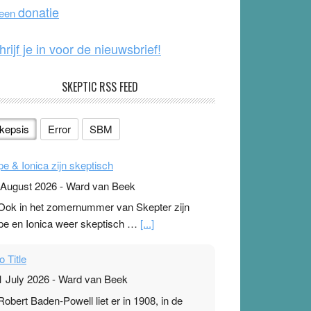
o
e
donatie
 een
k
hrijf je in voor de nieuwsbrief!
SKEPTIC RSS FEED
kepsis
Error
SBM
pe & Ionica zijn skeptisch
 August 2026
-
Ward van Beek
 Ook in het zomernummer van Skepter zijn
pe en Ionica weer skeptisch …
[...]
o Title
1 July 2026
-
Ward van Beek
 Robert Baden-Powell liet er in 1908, in de