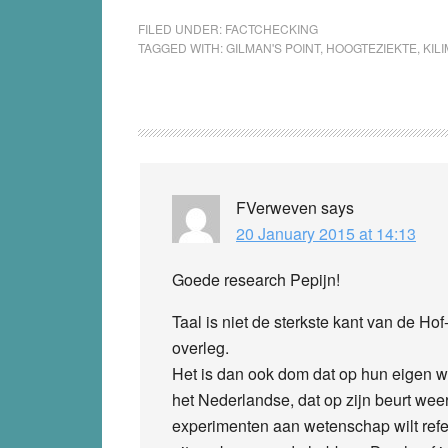
FILED UNDER:
FACTCHECKING
TAGGED WITH:
GILMAN'S POINT
,
HOOGTEZIEKTE
,
KIL
Reader
Interactions
FVerweven
says
20 January 2015 at 14:13
Goede research Pepijn!
Taal is niet de sterkste kant van de Ho
overleg.
Het is dan ook dom dat op hun eigen we
het Nederlandse, dat op zijn beurt weer
experimenten aan wetenschap wilt refer