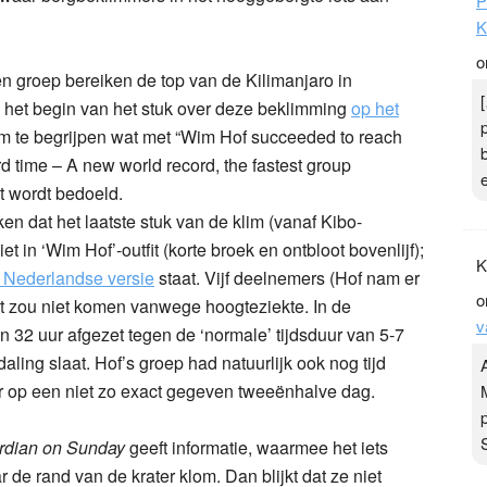
P
K
o
en groep bereiken de top van de Kilimanjaro in
ok het begin van het stuk over deze beklimming
op het
 te begrijpen wat met “Wim Hof succeeded to reach
rd time – A new world record, the fastest group
t wordt bedoeld.
n dat het laatste stuk van de klim (vanaf Kibo-
in ‘Wim Hof’-outfit (korte broek en ontbloot bovenlijf);
K
e Nederlandse versie
staat. Vijf deelnemers (Hof nam er
o
at zou niet komen vanwege hoogteziekte. In de
v
n 32 uur afgezet tegen de ‘normale’ tijdsduur van 5-7
aling slaat. Hof’s groep had natuurlijk ook nog tijd
er op een niet zo exact gegeven tweeënhalve dag.
rdian on Sunday
geeft informatie, waarmee het iets
 de rand van de krater klom. Dan blijkt dat ze niet