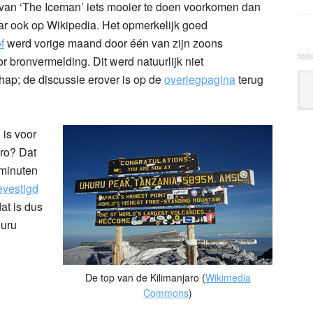
 van ‘The Iceman’ iets mooier te doen voorkomen dan
maar ook op Wikipedia. Het opmerkelijk goed
f
werd vorige maand door één van zijn zoons
or bronvermelding. Dit werd natuurlijk niet
Arc
ap; de discussie erover is op de
overlegpagina
terug
Klo
 is voor
aro? Dat
 minuten
evestigd
at is dus
huru
De top van de Kilimanjaro (
Wikimedia
Commons
)