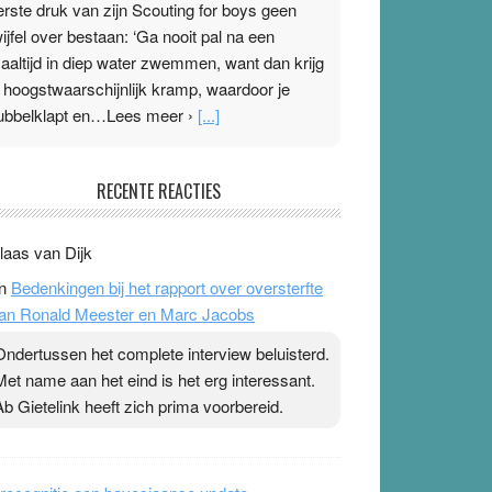
erste druk van zijn Scouting for boys geen
wijfel over bestaan: ‘Ga nooit pal na een
aaltijd in diep water zwemmen, want dan krijg
e hoogstwaarschijnlijk kramp, waardoor je
ubbelklapt en…Lees meer ›
[...]
leisterplakkers in de topspsort
RECENTE REACTIES
1 July 2026
-
Ward van Beek
 Na mondtape is nu de neuspleister in trek bij
laas van Dijk
opsporters. Ze hopen ermee hun hartslag te
n
Bedenkingen bij het rapport over oversterfte
erlagen terwijl ze meer zuurstof opnemen.
an Ronald Meester en Marc Jacobs
aarop heeft zo’n pleister geen effect. Maar het
evoel ‘makkelijker te ademen’ kan goud waard
Ondertussen het complete interview beluisterd.
ijn. Door…Lees meer Pleisterplakkers in de
Met name aan het eind is het erg interessant.
opspsort ›
[...]
Ab Gietelink heeft zich prima voorbereid.