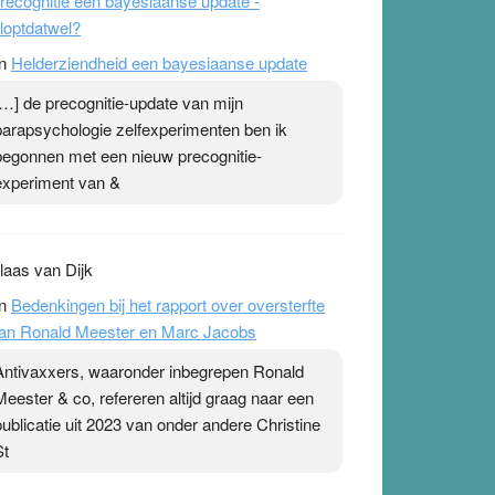
recognitie een bayesiaanse update -
loptdatwel?
n
Helderziendheid een bayesiaanse update
[…] de precognitie-update van mijn
parapsychologie zelfexperimenten ben ik
begonnen met een nieuw precognitie-
experiment van &
laas van Dijk
n
Bedenkingen bij het rapport over oversterfte
an Ronald Meester en Marc Jacobs
Antivaxxers, waaronder inbegrepen Ronald
Meester & co, refereren altijd graag naar een
publicatie uit 2023 van onder andere Christine
St