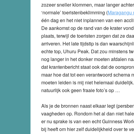
zozeer sneller klommen, maar langer achter 
‘normale’ toeristenbeklimming (
Maragangu 
één dag en het niet inplannen van een accl
De aankomst op de rand van de krater vond
plaats, terwijl de toeristen zorgen dat ze 
arriveren. Het late tijdstip is dan waarschij
echte top, Uhuru Peak. Dat zou minstens t
nog langer in het donker moeten afdalen naa
dat krantenbericht staat ook dat de oorspron
maar hoe dat tot een verantwoord schema me
moeten leiden is mij niet helemaal duidelij
natuurlijk ook geen fraaie foto’s op …
Als je de bronnen naast elkaar legt (persberi
vaagheden op. Rondom het al dan niet halen 
er nu sprake is van een echt Guinness World
bij heeft om hier zelf duidelijkheid over te ve