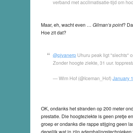
verband met acclimatisatie-tijd om ho
Maar, eh, wacht even …
Gilman’s point
? Da
Hoe zit dat?
@pjvanerp
Uhuru peak ligt "slechts" 
Zonder hoogte ziekte, 31 uur. topprest
— Wim Hof (@Iceman_Hof)
January 
OK, ondanks het stranden op 200 meter onder 
prestatie. Die hoogteziekte is geen pretje e
groep er ondanks die rappe stijging geen last
degelijk wat in zijn ademhalingstechnieken