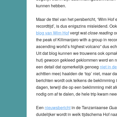
kunnen hebben.
Maar de titel van het persbericht, ‘Wim Hof 
recordtijd’, is dus enigszins misleidend. O
blog van Wim Hof
vergt wat
close reading
om
the peak of Kilimanjaro with a group in reco
ascending world’s highest volcano” dus ech
Uit dat blog kunnen we trouwens ook opmake
hut) gewoon gekleed geklommen werd en niet 
een detail dat opmerkelijk genoeg
niet in d
achttien mee) haalden de ‘top’ niet, maar d
berichten wordt ook telkens de beklimming i
dagen, terwijl die op een beklimming mét afd
nodig om af te dalen, de hele trip kwam ne
Een
nieuwsbericht
in de Tanzaniaanse
Gua
duidelijker wordt in welk tijdschema Hof naar