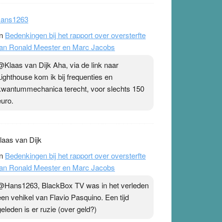
ans1263
n
Bedenkingen bij het rapport over oversterfte
an Ronald Meester en Marc Jacobs
@Klaas van Dijk Aha, via de link naar
Lighthouse kom ik bij frequenties en
kwantummechanica terecht, voor slechts 150
euro.
laas van Dijk
n
Bedenkingen bij het rapport over oversterfte
an Ronald Meester en Marc Jacobs
@Hans1263, BlackBox TV was in het verleden
een vehikel van Flavio Pasquino. Een tijd
geleden is er ruzie (over geld?)