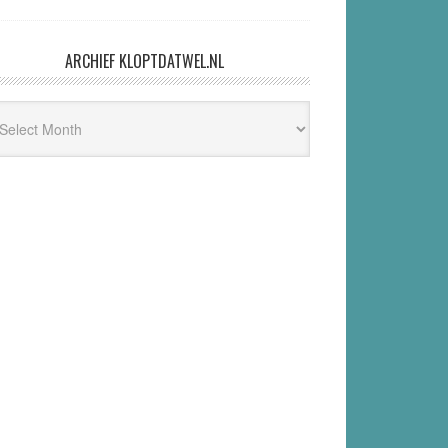
ARCHIEF KLOPTDATWEL.NL
hief
ptdatwel.nl