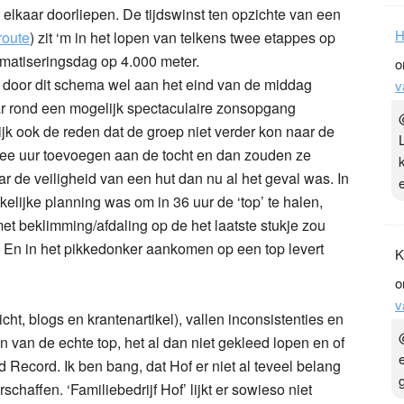
elkaar doorliepen. De tijdswinst ten opzichte van een
H
route
) zit ‘m in het lopen van telkens twee etappes op
imatiseringsdag op 4.000 meter.
o
 door dit schema wel aan het eind van de middag
v
daar rond een mogelijk spectaculaire zonsopgang
nlijk ook de reden dat de groep niet verder kon naar de
wee uur toevoegen aan de tocht en dan zouden ze
r de veiligheid van een hut dan nu al het geval was. In
kelijke planning was om in 36 uur de ‘top’ te halen,
t beklimming/afdaling op de het laatste stukje zou
k. En in het pikkedonker aankomen op een top levert
K
o
v
cht, blogs en krantenartikel), vallen inconsistenties en
van de echte top, het al dan niet gekleed lopen en of
 Record. Ik ben bang, dat Hof er niet al teveel belang
rschaffen. ‘Familiebedrijf Hof’ lijkt er sowieso niet