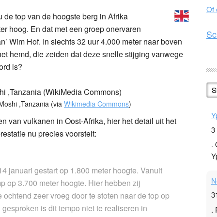
Of
ou de top van de hoogste berg in Afrika
ter hoog. En dat met een groep onervaren
Sc
man’ Wim Hof. In slechts 32 uur 4.000 meter naar boven
 in het hemd, die zeiden dat deze snelle stijging vanwege
ord is?
S
 Moshi ,Tanzania (via
Wikimedia Commons
)
Y
 van vulkanen in Oost-Afrika, hier het detail uit het
3
estatie nu precies voorstelt:
.
Y
14 januari gestart op 1.800 meter hoogte. Vanuit
N
p op 3.700 meter hoogte. Hier hebben zij
3
ochtend zeer vroeg door te stoten naar de top op
gesproken is dit tempo niet te realiseren in
.