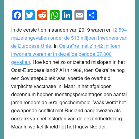
Facebook
Twitter
Reddit
WhatsApp
LinkedIn
Email
Share
In de eerste tien maanden van 2019 waren er
12.594
mazelengevallen onder de 513 miljoen inwoners van
de Europese Unie
. In
Oekraïne met z’n 42 miljoen
inwoners waren er in dezelfde periode 57.000
gevallen
. Hoe kon het zo ontzettend mislopen in het
Oost-Europese land? Al in 1968, toen Oekra
ï
ne nog
een Sovjetrepubliek was, voerde de overheid
verplichte vaccinatie in. Maar in het afgelopen
decennium hebben inentingspercentages een aantal
jaren rondom de 50% geschommeld. Vaak wordt het
gewapende conflict met Rusland aangewezen als
oorzaak van het instorten van de gezondheidszorg.
Maar in werkelijkheid ligt het ingewikkelder.