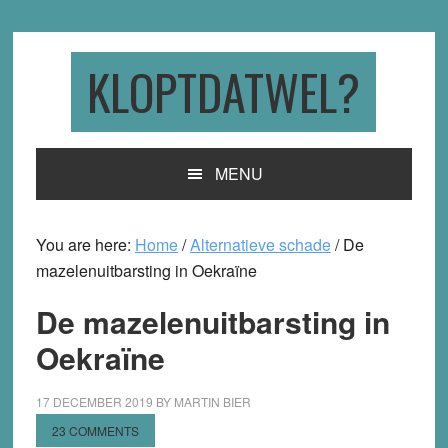
Skip
Skip
Skip
to
to
to
primary
main
primary
KLOPTDATWEL?
navigation
content
sidebar
MENU
You are here:
Home
/
Alternatieve schade
/
De
mazelenuitbarsting in Oekraïne
De mazelenuitbarsting in
Oekraïne
17 DECEMBER 2019
BY
MARTIN BIER
23 COMMENTS