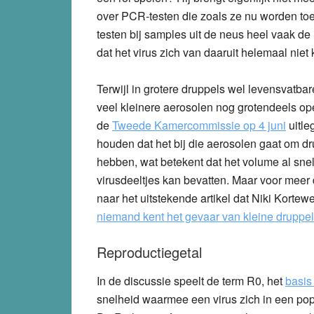
over PCR-testen die zoals ze nu worden to
testen bij samples uit de neus heel vaak de 
dat het virus zich van daaruit helemaal niet
Terwijl in grotere druppels wel levensvatbare
veel kleinere aerosolen nog grotendeels ope
de
Tweede Kamercommissie op 4 juni
uitle
houden dat het bij die aerosolen gaat om dr
hebben, wat betekent dat het volume al snel
virusdeeltjes kan bevatten. Maar voor meer d
naar het uitstekende artikel dat Niki Korte
niemand kent het gevaar van kleine druppe
Reproductiegetal
In de discussie speelt de term R0, het
basis
snelheid waarmee een virus zich in een pop