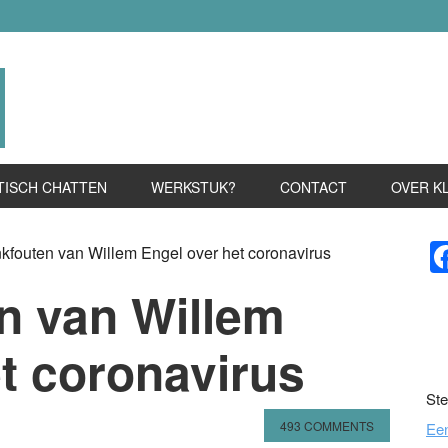
TISCH CHATTEN
WERKSTUK?
CONTACT
OVER K
P
fouten van Willem Engel over het coronavirus
S
n van Willem
t coronavirus
Ste
493 COMMENTS
Ee