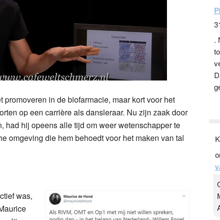
P
3
.
t
v
D
g
z
t promoveren in de biofarmacie, maar kort voor het
t
storten op een carrière als dansleraar. Nu zijn zaak door
, had hij opeens alle tijd om weer wetenschapper te
Y
sche omgeving die hem behoedt voor het maken van tal
3
.
K
Y
o
ctief was,
v
 Maurice