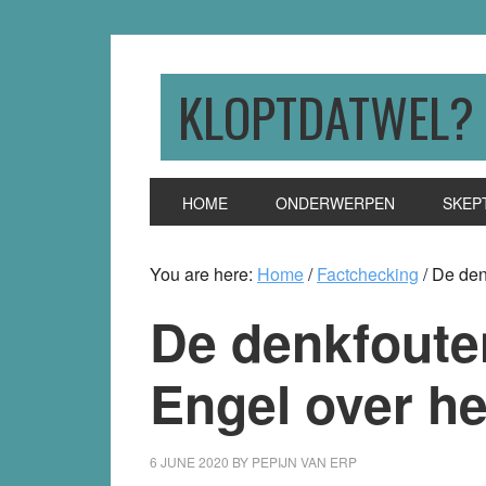
Skip
Skip
Skip
to
to
to
primary
main
primary
KLOPTDATWEL?
navigation
content
sidebar
HOME
ONDERWERPEN
SKEP
You are here:
Home
/
Factchecking
/
De denk
De denkfoute
Engel over he
6 JUNE 2020
BY
PEPIJN VAN ERP