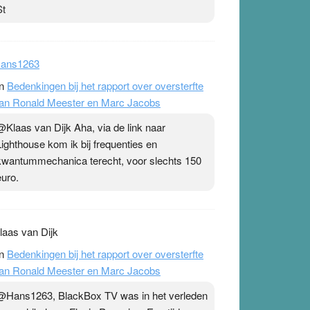
Antivaxxers, waaronder inbegrepen Ronald
Meester & co, refereren altijd graag naar een
publicatie uit 2023 van onder andere Christine
St
ans1263
n
Bedenkingen bij het rapport over oversterfte
an Ronald Meester en Marc Jacobs
@Klaas van Dijk Aha, via de link naar
Lighthouse kom ik bij frequenties en
kwantummechanica terecht, voor slechts 150
euro.
laas van Dijk
n
Bedenkingen bij het rapport over oversterfte