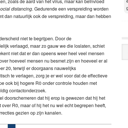
n, zoals de aard van het virus, maar kan beïnvloed
v
ocial distancing
. Gedurende een verspreiding worden
t dan natuurlijk ook de verspreiding, maar dan hebben
derscheid niet te begrijpen. Door de
ijk verlaagd, maar zo gauw we die loslaten, schiet
kent niet dat er dan opeens weer heel veel mensen
over hoeveel mensen nu besmet zijn en hoeveel er al
Arc
r 20, terwijl er doorgaans nauwelijks
Klo
sch te verlagen, zorg je er wel voor dat de effectieve
cipe ook bij hogere R0 onder controle houden met
uldig contactonderzoek.
el doorschemeren dat hij erop is gewezen dat hij het
 over R0, maar of hij het nu wel echt begrepen heeft,
recties gezien op zijn kanalen.