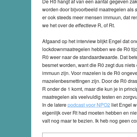
De R0 hangt af van een aantal gegeven zake
worden door bijvoorbeeld maatregelen als
s
er ook steeds meer mensen immuun, dat rem
we het over de
effectieve
R, of Rt.
Afgaand op het interview blijkt Engel dat on
lockdownmaatregelen hebben we de R0 tijdel
R0 weer naar de standaardwaarde. Dat bete
besmet worden, want die R0 zegt dus niets 
immuun zijn. Voor mazelen is de R0 ongevee
mazelenbesmettingen zijn. Door de R0 drasti
R onder de 1 komt, maar die kun je in prin
maatregelen als veelvuldig testen en zorgv
In de latere
podcast voor NPO2
liet Engel w
eigenlijk over Rt had moeten hebben en niet
valt nog maar te bezien. Ik heb nog geen cor