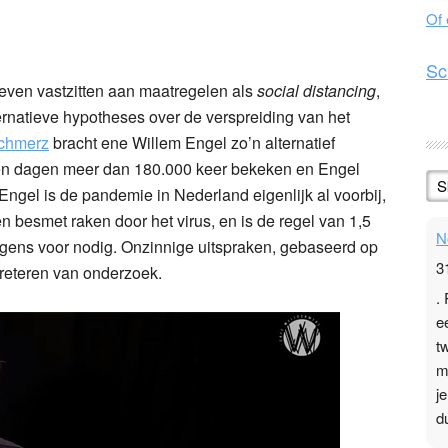
Of
n
l
hare
Sc
 even vastzitten aan maatregelen als
social distancing
,
ernatieve hypotheses over de verspreiding van het
schmerz
bracht ene Willem Engel zo’n alternatief
tien dagen meer dan 180.000 keer bekeken en Engel
S
ngel is de pandemie in Nederland eigenlijk al voorbij,
besmet raken door het virus, en is de regel van 1,5
N
gens voor nodig. Onzinnige uitspraken, gebaseerd op
3
reteren van onderzoek.
.
e
t
m
j
d