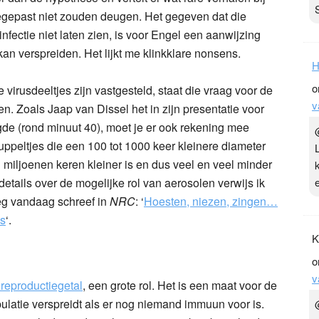
egepast niet zouden deugen. Het gegeven dat die
infectie niet laten zien, is voor Engel een aanwijzing
 kan verspreiden. Het lijkt me klinkklare nonsens.
 virusdeeltjes zijn vastgesteld, staat die vraag voor de
n. Zoals Jaap van Dissel het in zijn presentatie voor
H
gde (rond minuut 40), moet je er ook rekening mee
o
uppeltjes die een 100 tot 1000 keer kleinere diameter
v
 miljoenen keren kleiner is en dus veel en veel minder
etails over de mogelijke rol van aerosolen verwijs ik
weg vandaag schreef in
NRC
: ‘
Hoesten, niezen, zingen…
ls
‘.
 reproductiegetal
, een grote rol. Het is een maat voor de
K
ulatie verspreidt als er nog niemand immuun voor is.
o