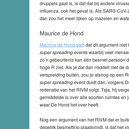
druppels gaat is, is dat dat bij andere virus
influenza, ook het geval is. Als SARS-CoV-2
dan zou het meer lijken op mazelen en wat
Maurice de Hond
Maurice de Hond stelt
dat dit argument niet k
super spreading events
waarbij veel mensen 
zo’n gebeurtenis kan één besmet persoon d
hoge R ziet. Als je dat dan middelt met de
verspreiding buiten, zou je alsnog op een 
super spreading event
duidt dan, volgens De
redenatie van het RIVM volgt. Tsja, hij ver
gemiddelde is over alle soorten ruimtes en 
waar De Hond het over heeft.
Nog een argument van het RIVM dat er buit
degelijk besmetting plaatsvindt, is dat het vi