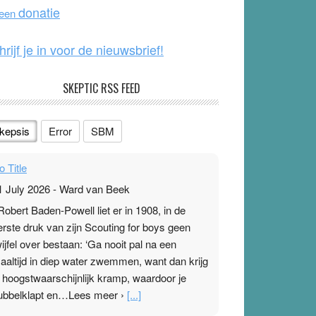
o
e
donatie
 een
k
hrijf je in voor de nieuwsbrief!
SKEPTIC RSS FEED
kepsis
Error
SBM
o Title
1 July 2026
-
Ward van Beek
 Robert Baden-Powell liet er in 1908, in de
erste druk van zijn Scouting for boys geen
wijfel over bestaan: ‘Ga nooit pal na een
aaltijd in diep water zwemmen, want dan krijg
e hoogstwaarschijnlijk kramp, waardoor je
ubbelklapt en…Lees meer ›
[...]