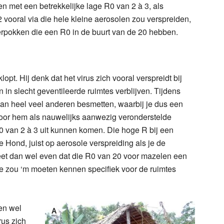
sen met een betrekkelijke lage R0 van 2 à 3, als
 vooral via die hele kleine aerosolen zou verspreiden,
erpokken die een R0 in de buurt van de 20 hebben.
lopt. Hij denk dat het virus zich vooral verspreidt bij
in slecht geventileerde ruimtes verblijven. Tijdens
an heel veel anderen besmetten, waarbij je dus een
 door hem als nauwelijks aanwezig veronderstelde
R0 van 2 à 3 uit kunnen komen. Die hoge R bij een
 Hond, juist op aerosole verspreiding als je de
geet dan wel even dat die R0 van 20 voor mazelen een
je zou ‘m moeten kennen specifiek voor de ruimtes
en wel
rus zich