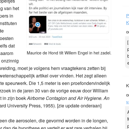
ppeltjes
ng van het
pers in
stituten
de
P
hoesten
K
elfs dat
o
 daarom
Maurice de Hond tilt Willem Engel in het zadel.
 onzinnig
rspreiding, moet je volgens hem vraagtekens zetten bij
wetenschappelijk artikel over vinden. Het zegt alleen
chte speurwerk. Die 1,5 meter is een proefondervindelijk
rzoek in de jaren 30 van de vorige eeuw door William
t in zijn boek
Airborne Contagion and Air Hygiene. An
K
rd University Press, 1955). [zie update onderaan]
o
lleen die aerosolen, die gevormd worden in de longen,
v
er dan de hypothese en vertelt er wat rare verhalen bij