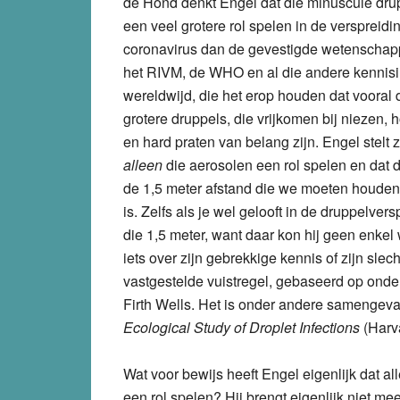
de Hond denkt Engel dat die minuscule dru
een veel grotere rol spelen in de verspreidi
coronavirus dan de gevestigde wetenschap
het RIVM, de WHO en al die andere kennisin
wereldwijd, die het erop houden dat vooral 
grotere druppels, die vrijkomen bij niezen, 
en hard praten van belang zijn. Engel stelt z
alleen
die aerosolen een rol spelen en dat
de 1,5 meter afstand die we moeten houden
is. Zelfs als je wel gelooft in de druppelve
die 1,5 meter, want daar kon hij geen enkel 
iets over zijn gebrekkige kennis of zijn sle
vastgestelde vuistregel, gebaseerd op onde
Firth Wells. Het is onder andere samengeva
Ecological Study of Droplet Infections
(Harva
Wat voor bewijs heeft Engel eigenlijk dat a
een rol spelen? Hij brengt eigenlijk niet me