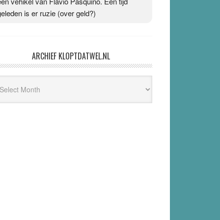
an Ronald Meester en Marc Jacobs
@Hans1263, BlackBox TV was in het verleden
een vehikel van Flavio Pasquino. Een tijd
geleden is er ruzie (over geld?)
ARCHIEF KLOPTDATWEL.NL
hief
ptdatwel.nl