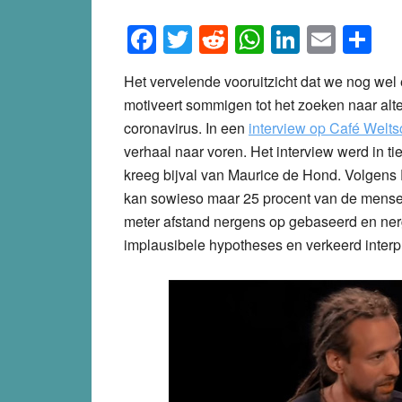
Facebook
Twitter
Reddit
WhatsApp
LinkedI
Emai
S
Het vervelende vooruitzicht dat we nog wel
motiveert sommigen tot het zoeken naar alt
coronavirus. In een
interview op Café Welt
verhaal naar voren. Het interview werd in 
kreeg bijval van Maurice de Hond. Volgens E
kan sowieso maar 25 procent van de mensen 
meter afstand nergens op gebaseerd en ner
implausibele hypotheses en verkeerd interp