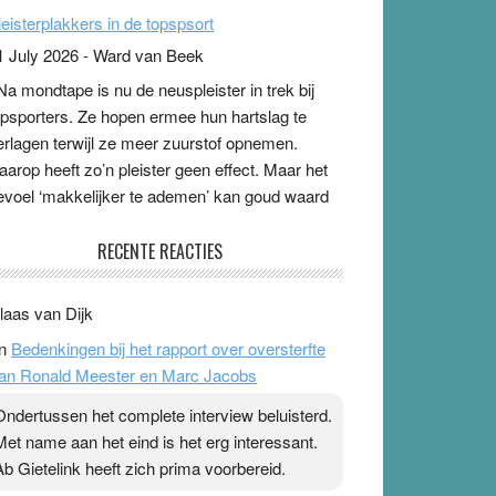
leisterplakkers in de topspsort
1 July 2026
-
Ward van Beek
 Na mondtape is nu de neuspleister in trek bij
opsporters. Ze hopen ermee hun hartslag te
erlagen terwijl ze meer zuurstof opnemen.
aarop heeft zo’n pleister geen effect. Maar het
evoel ‘makkelijker te ademen’ kan goud waard
ijn. Door…Lees meer Pleisterplakkers in de
opspsort ›
[...]
pe & Ionica zijn skeptisch
RECENTE REACTIES
 August 2026
-
Ward van Beek
 Ook in het zomernummer van Skepter zijn
laas van Dijk
pe en Ionica weer skeptisch …
[...]
n
Bedenkingen bij het rapport over oversterfte
an Ronald Meester en Marc Jacobs
Ondertussen het complete interview beluisterd.