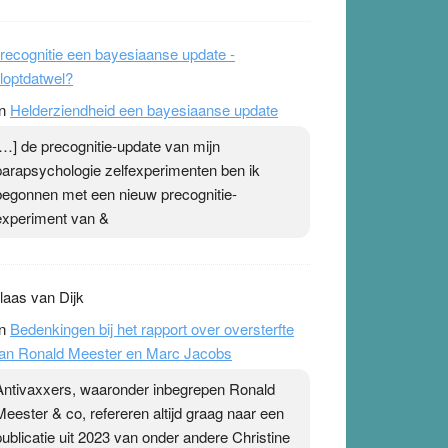
Met name aan het eind is het erg interessant.
Ab Gietelink heeft zich prima voorbereid.
recognitie een bayesiaanse update -
loptdatwel?
n
Helderziendheid een bayesiaanse update
[…] de precognitie-update van mijn
parapsychologie zelfexperimenten ben ik
begonnen met een nieuw precognitie-
experiment van &
laas van Dijk
n
Bedenkingen bij het rapport over oversterfte
an Ronald Meester en Marc Jacobs