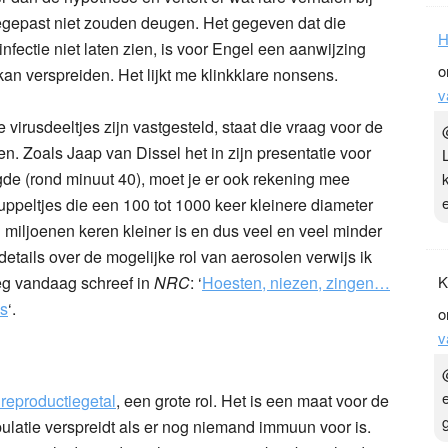
egepast niet zouden deugen. Het gegeven dat die
infectie niet laten zien, is voor Engel een aanwijzing
 kan verspreiden. Het lijkt me klinkklare nonsens.
 virusdeeltjes zijn vastgesteld, staat die vraag voor de
n. Zoals Jaap van Dissel het in zijn presentatie voor
H
gde (rond minuut 40), moet je er ook rekening mee
o
uppeltjes die een 100 tot 1000 keer kleinere diameter
v
 miljoenen keren kleiner is en dus veel en veel minder
etails over de mogelijke rol van aerosolen verwijs ik
weg vandaag schreef in
NRC
: ‘
Hoesten, niezen, zingen…
ls
‘.
 reproductiegetal
, een grote rol. Het is een maat voor de
K
ulatie verspreidt als er nog niemand immuun voor is.
o