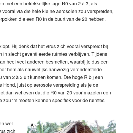
sen met een betrekkelijke lage R0 van 2 à 3, als
 vooral via die hele kleine aerosolen zou verspreiden,
erpokken die een R0 in de buurt van de 20 hebben.
lopt. Hij denk dat het virus zich vooral verspreidt bij
in slecht geventileerde ruimtes verblijven. Tijdens
an heel veel anderen besmetten, waarbij je dus een
 door hem als nauwelijks aanwezig veronderstelde
R0 van 2 à 3 uit kunnen komen. Die hoge R bij een
 Hond, juist op aerosole verspreiding als je de
geet dan wel even dat die R0 van 20 voor mazelen een
je zou ‘m moeten kennen specifiek voor de ruimtes
en wel
rus zich