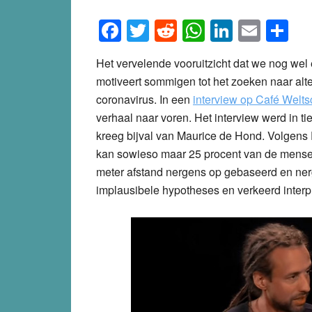
Facebook
Twitter
Reddit
WhatsApp
LinkedI
Emai
S
Het vervelende vooruitzicht dat we nog wel
motiveert sommigen tot het zoeken naar alt
coronavirus. In een
interview op Café Welt
verhaal naar voren. Het interview werd in 
kreeg bijval van Maurice de Hond. Volgens E
kan sowieso maar 25 procent van de mensen 
meter afstand nergens op gebaseerd en ner
implausibele hypotheses en verkeerd interp