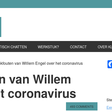
TISCH CHATTEN
WERKSTUK?
CONTACT
OVER K
P
fouten van Willem Engel over het coronavirus
S
n van Willem
t coronavirus
Ste
493 COMMENTS
Ee