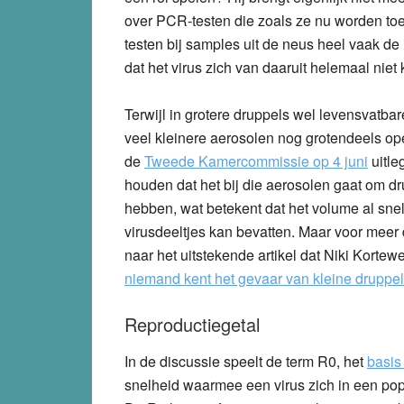
over PCR-testen die zoals ze nu worden to
testen bij samples uit de neus heel vaak de 
dat het virus zich van daaruit helemaal niet
Terwijl in grotere druppels wel levensvatbare
veel kleinere aerosolen nog grotendeels ope
de
Tweede Kamercommissie op 4 juni
uitle
houden dat het bij die aerosolen gaat om dr
hebben, wat betekent dat het volume al snel
virusdeeltjes kan bevatten. Maar voor meer d
naar het uitstekende artikel dat Niki Korte
niemand kent het gevaar van kleine druppe
Reproductiegetal
In de discussie speelt de term R0, het
basis
snelheid waarmee een virus zich in een pop