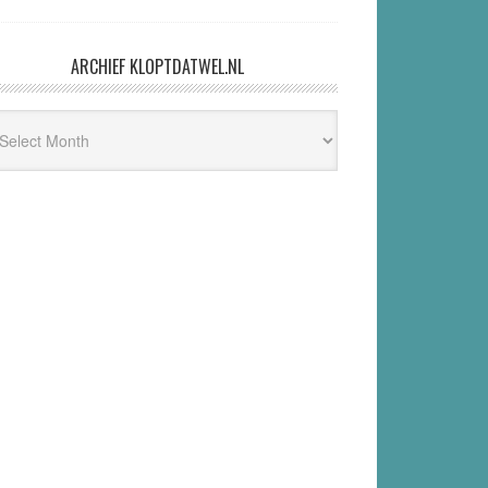
an Ronald Meester en Marc Jacobs
@Hans1263, BlackBox TV was in het verleden
een vehikel van Flavio Pasquino. Een tijd
geleden is er ruzie (over geld?)
ARCHIEF KLOPTDATWEL.NL
hief
ptdatwel.nl