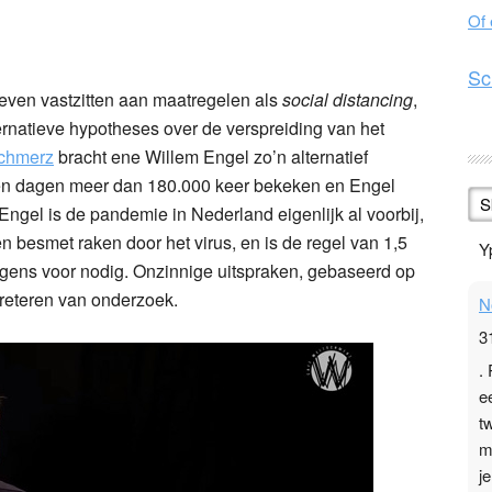
Of
n
l
hare
Sc
 even vastzitten aan maatregelen als
social distancing
,
ernatieve hypotheses over de verspreiding van het
schmerz
bracht ene Willem Engel zo’n alternatief
tien dagen meer dan 180.000 keer bekeken en Engel
S
ngel is de pandemie in Nederland eigenlijk al voorbij,
besmet raken door het virus, en is de regel van 1,5
N
gens voor nodig. Onzinnige uitspraken, gebaseerd op
3
reteren van onderzoek.
.
e
t
m
j
d