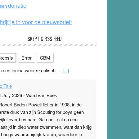
o
e
donatie
 een
k
hrijf je in voor de nieuwsbrief!
SKEPTIC RSS FEED
kepsis
Error
SBM
o Title
1 July 2026
-
Ward van Beek
 Robert Baden-Powell liet er in 1908, in de
erste druk van zijn Scouting for boys geen
wijfel over bestaan: ‘Ga nooit pal na een
aaltijd in diep water zwemmen, want dan krijg
e hoogstwaarschijnlijk kramp, waardoor je
ubbelklapt en…Lees meer ›
[...]