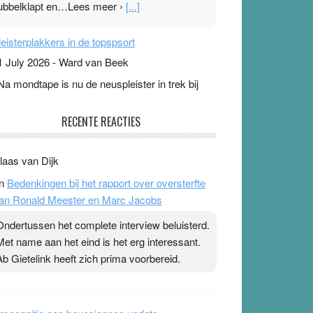
leisterplakkers in de topspsort
1 July 2026
-
Ward van Beek
 Na mondtape is nu de neuspleister in trek bij
opsporters. Ze hopen ermee hun hartslag te
erlagen terwijl ze meer zuurstof opnemen.
aarop heeft zo’n pleister geen effect. Maar het
evoel ‘makkelijker te ademen’ kan goud waard
ijn. Door…Lees meer Pleisterplakkers in de
opspsort ›
[...]
pe & Ionica zijn skeptisch
RECENTE REACTIES
 August 2026
-
Ward van Beek
 Ook in het zomernummer van Skepter zijn
laas van Dijk
pe en Ionica weer skeptisch …
[...]
n
Bedenkingen bij het rapport over oversterfte
an Ronald Meester en Marc Jacobs
Ondertussen het complete interview beluisterd.