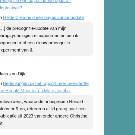
Met name aan het eind is het erg interessant.
Ab Gietelink heeft zich prima voorbereid.
recognitie een bayesiaanse update -
loptdatwel?
n
Helderziendheid een bayesiaanse update
[…] de precognitie-update van mijn
parapsychologie zelfexperimenten ben ik
begonnen met een nieuw precognitie-
experiment van &
laas van Dijk
n
Bedenkingen bij het rapport over oversterfte
an Ronald Meester en Marc Jacobs