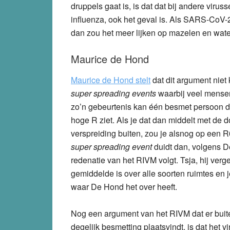
druppels gaat is, is dat dat bij andere virus
influenza, ook het geval is. Als SARS-CoV-2
dan zou het meer lijken op mazelen en wat
Maurice de Hond
Maurice de Hond stelt
dat dit argument niet k
super spreading events
waarbij veel mensen 
zo’n gebeurtenis kan één besmet persoon d
hoge R ziet. Als je dat dan middelt met de
verspreiding buiten, zou je alsnog op een 
super spreading event
duidt dan, volgens De
redenatie van het RIVM volgt. Tsja, hij ver
gemiddelde is over alle soorten ruimtes en 
waar De Hond het over heeft.
Nog een argument van het RIVM dat er buit
degelijk besmetting plaatsvindt, is dat het vi