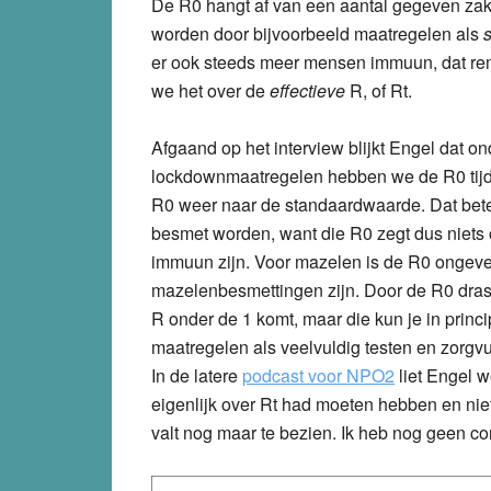
De R0 hangt af van een aantal gegeven zake
worden door bijvoorbeeld maatregelen als
s
er ook steeds meer mensen immuun, dat rem
we het over de
effectieve
R, of Rt.
Afgaand op het interview blijkt Engel dat on
lockdownmaatregelen hebben we de R0 tijdel
R0 weer naar de standaardwaarde. Dat bete
besmet worden, want die R0 zegt dus niets 
immuun zijn. Voor mazelen is de R0 ongevee
mazelenbesmettingen zijn. Door de R0 drasti
R onder de 1 komt, maar die kun je in prin
maatregelen als veelvuldig testen en zorgv
In de latere
podcast voor NPO2
liet Engel w
eigenlijk over Rt had moeten hebben en niet
valt nog maar te bezien. Ik heb nog geen cor