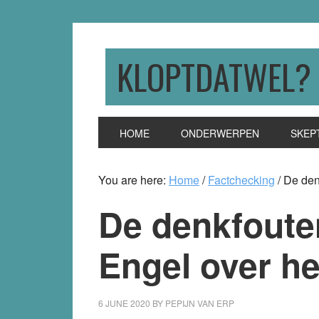
Skip
Skip
Skip
to
to
to
primary
main
primary
KLOPTDATWEL?
navigation
content
sidebar
HOME
ONDERWERPEN
SKEP
You are here:
Home
/
Factchecking
/
De denk
De denkfoute
Engel over he
6 JUNE 2020
BY
PEPIJN VAN ERP