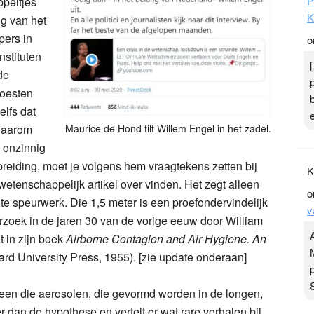
ppeltjes
ng van het
pers in
stituten
de
P
hoesten
K
elfs dat
o
 daarom
Maurice de Hond tilt Willem Engel in het zadel.
 onzinnig
rspreiding, moet je volgens hem vraagtekens zetten bij
wetenschappelijk artikel over vinden. Het zegt alleen
chte speurwerk. Die 1,5 meter is een proefondervindelijk
rzoek in de jaren 30 van de vorige eeuw door William
t in zijn boek
Airborne Contagion and Air Hygiene. An
K
rd University Press, 1955). [zie update onderaan]
o
lleen die aerosolen, die gevormd worden in de longen,
v
er dan de hypothese en vertelt er wat rare verhalen bij