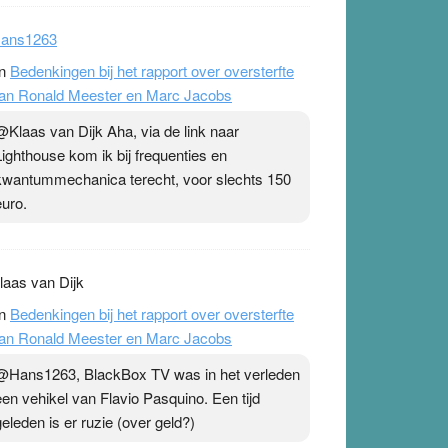
Antivaxxers, waaronder inbegrepen Ronald
Meester & co, refereren altijd graag naar een
publicatie uit 2023 van onder andere Christine
St
ans1263
n
Bedenkingen bij het rapport over oversterfte
an Ronald Meester en Marc Jacobs
@Klaas van Dijk Aha, via de link naar
Lighthouse kom ik bij frequenties en
kwantummechanica terecht, voor slechts 150
euro.
laas van Dijk
n
Bedenkingen bij het rapport over oversterfte