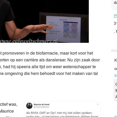
P
3
.
t
v
D
g
z
t promoveren in de biofarmacie, maar kort voor het
t
storten op een carrière als dansleraar. Nu zijn zaak door
, had hij opeens alle tijd om weer wetenschapper te
Y
sche omgeving die hem behoedt voor het maken van tal
3
.
K
Y
o
ctief was,
v
 Maurice