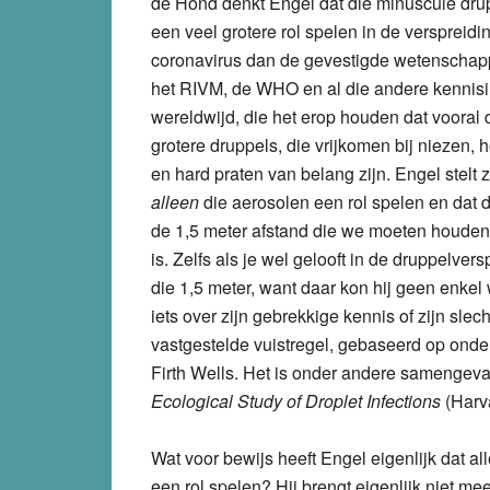
de Hond denkt Engel dat die minuscule dru
een veel grotere rol spelen in de verspreidi
coronavirus dan de gevestigde wetenschap
het RIVM, de WHO en al die andere kennisin
wereldwijd, die het erop houden dat vooral 
grotere druppels, die vrijkomen bij niezen, 
en hard praten van belang zijn. Engel stelt z
alleen
die aerosolen een rol spelen en dat
de 1,5 meter afstand die we moeten houden
is. Zelfs als je wel gelooft in de druppelve
die 1,5 meter, want daar kon hij geen enkel 
iets over zijn gebrekkige kennis of zijn sle
vastgestelde vuistregel, gebaseerd op onde
Firth Wells. Het is onder andere samengeva
Ecological Study of Droplet Infections
(Harva
Wat voor bewijs heeft Engel eigenlijk dat a
een rol spelen? Hij brengt eigenlijk niet me