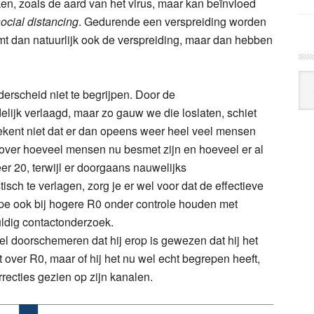
n, zoals de aard van het virus, maar kan beïnvloed
v
ocial distancing
. Gedurende een verspreiding worden
t dan natuurlijk ook de verspreiding, maar dan hebben
derscheid niet te begrijpen. Door de
ijk verlaagd, maar zo gauw we die loslaten, schiet
kent niet dat er dan opeens weer heel veel mensen
over hoeveel mensen nu besmet zijn en hoeveel er al
Arc
r 20, terwijl er doorgaans nauwelijks
Klo
sch te verlagen, zorg je er wel voor dat de effectieve
cipe ook bij hogere R0 onder controle houden met
uldig contactonderzoek.
el doorschemeren dat hij erop is gewezen dat hij het
 over R0, maar of hij het nu wel echt begrepen heeft,
recties gezien op zijn kanalen.