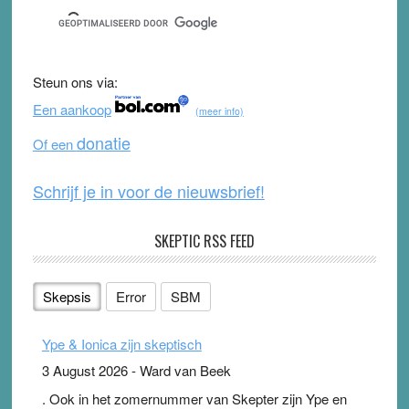
c
tt
u
e
e
er
T
d
b
u
Steun ons via:
o
b
Een aankoop
(meer info)
o
e
donatie
Of een
k
Schrijf je in voor de nieuwsbrief!
SKEPTIC RSS FEED
Skepsis
Error
SBM
Ype & Ionica zijn skeptisch
3 August 2026
-
Ward van Beek
. Ook in het zomernummer van Skepter zijn Ype en