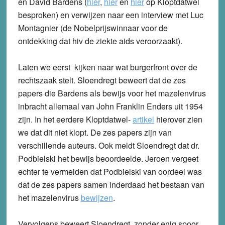
en David Bardens (
hier
,
hier
en
hier
op Kloptdatwel
besproken) en verwijzen naar een interview met Luc
Montagnier (de Nobelprijswinnaar voor de
ontdekking dat hiv de ziekte aids veroorzaakt).
Laten we eerst kijken naar wat burgerfront over de
rechtszaak stelt. Sloendregt beweert dat de zes
papers die Bardens als bewijs voor het mazelenvirus
inbracht allemaal van John Franklin Enders uit 1954
zijn. In het eerdere Kloptdatwel-
artikel
hierover zien
we dat dit niet klopt. De zes papers zijn van
verschillende auteurs. Ook meldt Sloendregt dat dr.
Podbielski het bewijs beoordeelde. Jeroen vergeet
echter te vermelden dat Podbielski van oordeel was
dat de zes papers samen inderdaad het bestaan van
het mazelenvirus
bewijzen
.
Vervolgens beweert Sloendregt, zonder enig spoor