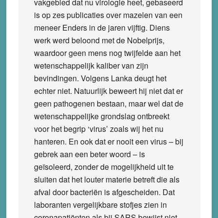
vakgebied dat nu virologie heet, gebaseerd
is op zes publicaties over mazelen van een
meneer Enders in de jaren vijftig. Diens
werk werd beloond met de Nobelprijs,
waardoor geen mens nog twijfelde aan het
wetenschappelijk kaliber van zijn
bevindingen. Volgens Lanka deugt het
echter niet. Natuurlijk beweert hij niet dat er
geen pathogenen bestaan, maar wel dat de
wetenschappelijke grondslag ontbreekt
voor het begrip ‘virus’ zoals wij het nu
hanteren. En ook dat er nooit een virus – bij
gebrek aan een beter woord – is
geïsoleerd, zonder de mogelijkheid uit te
sluiten dat het louter materie betreft die als
afval door bacteriën is afgescheiden. Dat
laboranten vergelijkbare stofjes zien in
coronapatiënten als bij SARS bewijst niet