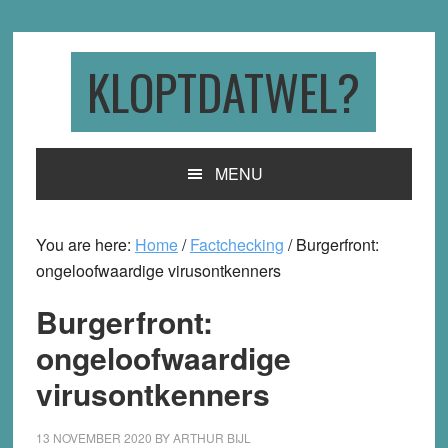
Skip
Skip
Skip
to
to
to
primary
main
primary
KLOPTDATWEL?
navigation
content
sidebar
MENU
You are here:
Home
/
Factchecking
/
Burgerfront:
ongeloofwaardige virusontkenners
Burgerfront:
ongeloofwaardige
virusontkenners
13 NOVEMBER 2020
BY
ARTHUR BIJL