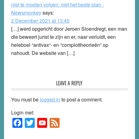
niet te moeten volgen: niet het beste plan -
Newsmonkey
says:
2 December 2021 at 13:45
[…] werd opgericht door Jeroen Sloendregt, een man
die beweert jurist te zijn en er, naar verluidt, een
heleboel “antivax“- en “complottheorieën” op
nahoudt. De website van […]
LEAVE A REPLY
You must be
logged in
to post a comment.
Login met:
F
T
Y
F
Primary
Sidebar
a
wi
o
e