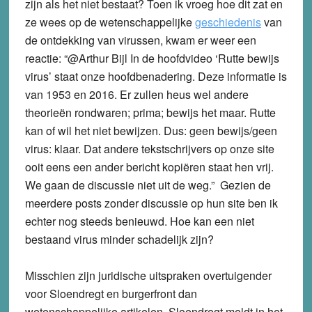
zijn als het niet bestaat? Toen ik vroeg hoe dit zat en
ze wees op de wetenschappelijke
geschiedenis
van
de ontdekking van virussen, kwam er weer een
reactie: “@Arthur Bijl In de hoofdvideo ‘Rutte bewijs
virus’ staat onze hoofdbenadering. Deze informatie is
van 1953 en 2016. Er zullen heus wel andere
theorieën rondwaren; prima; bewijs het maar. Rutte
kan of wil het niet bewijzen. Dus: geen bewijs/geen
virus: klaar. Dat andere tekstschrijvers op onze site
ooit eens een ander bericht kopiëren staat hen vrij.
We gaan de discussie niet uit de weg.” Gezien de
meerdere posts zonder discussie op hun site ben ik
echter nog steeds benieuwd. Hoe kan een niet
bestaand virus minder schadelijk zijn?
Misschien zijn juridische uitspraken overtuigender
voor Sloendregt en burgerfront dan
wetenschappelijke artikelen. Sloendregt meldt in het