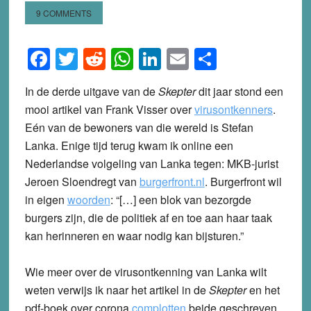
9 COMMENTS
Facebook
Twitter
Reddit
WhatsApp
LinkedIn
Email
Share
In de derde uitgave van de
Skepter
dit jaar stond een
mooi artikel van Frank Visser over
virusontkenners
.
Eén van de bewoners van die wereld is Stefan
Lanka. Enige tijd terug kwam ik online een
Nederlandse volgeling van Lanka tegen: MKB-jurist
Jeroen Sloendregt van
burgerfront.nl
. Burgerfront wil
in eigen
woorden
: “[…] een blok van bezorgde
burgers zijn, die de politiek af en toe aan haar taak
kan herinneren en waar nodig kan bijsturen.”
Wie meer over de virusontkenning van Lanka wilt
weten verwijs ik naar het artikel in de
Skepter
en het
pdf-boek over corona
complotten
beide geschreven