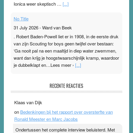
Ionica weer skeptisch …
[...]
No Title
31 July 2026
-
Ward van Beek
. Robert Baden-Powell liet er in 1908, in de eerste druk
van zijn Scouting for boys geen twijfel over bestaan:
‘Ga nooit pal na een maaltijd in diep water zwemmen,
want dan krijg je hoogstwaarschijnlijk kramp, waardoor
je dubbelklapt en…Lees meer ›
[...]
Pleisterplakkers in de topspsort
RECENTE REACTIES
31 July 2026
-
Ward van Beek
. Na mondtape is nu de neuspleister in trek bij
Klaas van Dijk
topsporters. Ze hopen ermee hun hartslag te verlagen
on
Bedenkingen bij het rapport over oversterfte van
terwijl ze meer zuurstof opnemen. Daarop heeft zo’n
Ronald Meester en Marc Jacobs
pleister geen effect. Maar het gevoel ‘makkelijker te
ademen’ kan goud waard zijn. Door…Lees meer
Ondertussen het complete interview beluisterd. Met