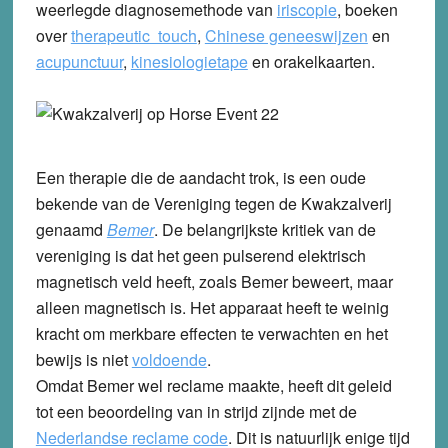
weerlegde diagnosemethode van
iriscopie
, boeken
over
therapeutic touch
,
Chinese geneeswijzen
en
acupunctuur
,
kinesiologietape
en orakelkaarten.
Een therapie die de aandacht trok, is een oude
bekende van de Vereniging tegen de Kwakzalverij
genaamd
Bemer
. De belangrijkste kritiek van de
vereniging is dat het geen pulserend elektrisch
magnetisch veld heeft, zoals Bemer beweert, maar
alleen magnetisch is. Het apparaat heeft te weinig
kracht om merkbare effecten te verwachten en het
bewijs is niet
voldoende
.
Omdat Bemer wel reclame maakte, heeft dit geleid
tot een beoordeling van in strijd zijnde met de
Nederlandse reclame code
. Dit is natuurlijk enige tijd