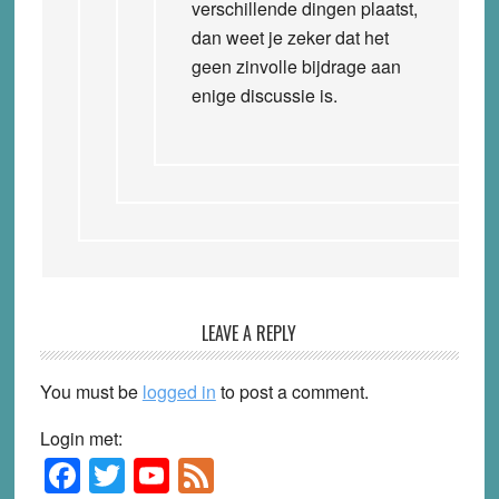
verschillende dingen plaatst,
dan weet je zeker dat het
geen zinvolle bijdrage aan
enige discussie is.
LEAVE A REPLY
You must be
logged in
to post a comment.
Login met:
F
T
Y
F
Primary