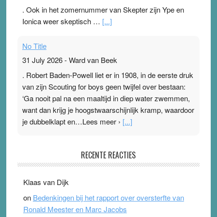
. Ook in het zomernummer van Skepter zijn Ype en
Ionica weer skeptisch …
[...]
No Title
31 July 2026
-
Ward van Beek
. Robert Baden-Powell liet er in 1908, in de eerste druk
van zijn Scouting for boys geen twijfel over bestaan:
‘Ga nooit pal na een maaltijd in diep water zwemmen,
want dan krijg je hoogstwaarschijnlijk kramp, waardoor
je dubbelklapt en…Lees meer ›
[...]
Pleisterplakkers in de topspsort
RECENTE REACTIES
31 July 2026
-
Ward van Beek
. Na mondtape is nu de neuspleister in trek bij
Klaas van Dijk
topsporters. Ze hopen ermee hun hartslag te verlagen
on
Bedenkingen bij het rapport over oversterfte van
terwijl ze meer zuurstof opnemen. Daarop heeft zo’n
Ronald Meester en Marc Jacobs
pleister geen effect. Maar het gevoel ‘makkelijker te