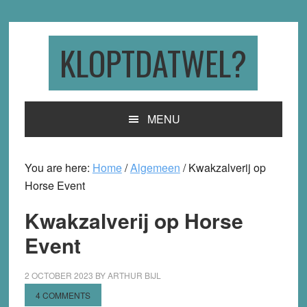
Skip
Skip
Skip
to
to
to
primary
main
primary
KLOPTDATWEL?
navigation
content
sidebar
MENU
You are here:
Home
/
Algemeen
/
Kwakzalverij op
Horse Event
Kwakzalverij op Horse
Event
2 OCTOBER 2023
BY
ARTHUR BIJL
4 COMMENTS