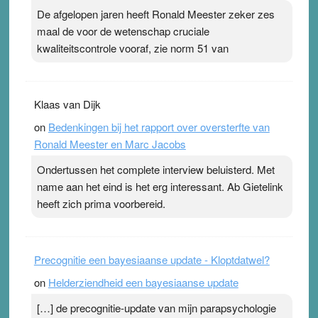
ademen’ kan goud waard zijn. Door…Lees meer
De afgelopen jaren heeft Ronald Meester zeker zes
Pleisterplakkers in de topspsort ›
[...]
maal de voor de wetenschap cruciale
kwaliteitscontrole vooraf, zie norm 51 van
Klaas van Dijk
on
Bedenkingen bij het rapport over oversterfte van
Ronald Meester en Marc Jacobs
Ondertussen het complete interview beluisterd. Met
name aan het eind is het erg interessant. Ab Gietelink
heeft zich prima voorbereid.
Precognitie een bayesiaanse update - Kloptdatwel?
on
Helderziendheid een bayesiaanse update
[…] de precognitie-update van mijn parapsychologie