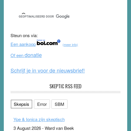
Sidebar
a
wi
o
e
c
tt
u
e
e
er
T
d
b
u
Steun ons via:
o
b
Een aankoop
(meer info)
o
e
donatie
Of een
k
Schrijf je in voor de nieuwsbrief!
SKEPTIC RSS FEED
Skepsis
Error
SBM
Ype & Ionica zijn skeptisch
3 August 2026
-
Ward van Beek