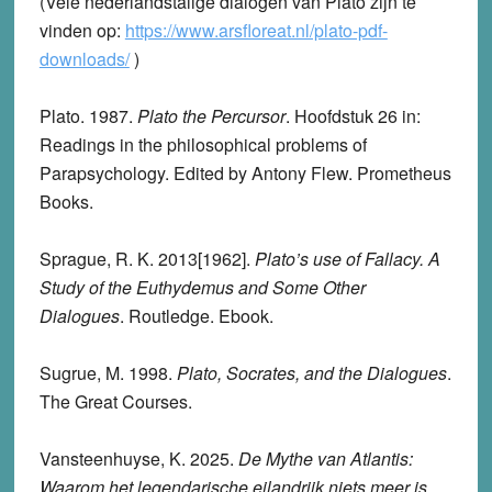
(Vele nederlandstalige dialogen van Plato zijn te
vinden op:
https://www.arsfloreat.nl/plato-pdf-
downloads/
)
Plato. 1987.
Plato the Percursor
. Hoofdstuk 26 in:
Readings in the philosophical problems of
Parapsychology. Edited by Antony Flew. Prometheus
Books.
Sprague, R. K. 2013[1962].
Plato’s use of Fallacy. A
Study of the Euthydemus and Some Other
Dialogues
. Routledge. Ebook.
Sugrue, M. 1998.
Plato, Socrates, and the Dialogues
.
The Great Courses.
Vansteenhuyse, K. 2025.
De Mythe van Atlantis:
Waarom het legendarische eilandrijk niets meer is