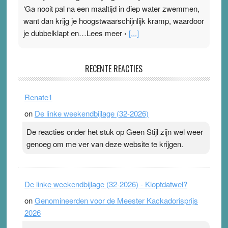
‘Ga nooit pal na een maaltijd in diep water zwemmen,
want dan krijg je hoogstwaarschijnlijk kramp, waardoor
je dubbelklapt en…Lees meer ›
[...]
Pleisterplakkers in de topspsort
RECENTE REACTIES
31 July 2026
-
Ward van Beek
. Na mondtape is nu de neuspleister in trek bij
Renate1
topsporters. Ze hopen ermee hun hartslag te verlagen
on
De linke weekendbijlage (32-2026)
terwijl ze meer zuurstof opnemen. Daarop heeft zo’n
pleister geen effect. Maar het gevoel ‘makkelijker te
De reacties onder het stuk op Geen Stijl zijn wel weer
ademen’ kan goud waard zijn. Door…Lees meer
genoeg om me ver van deze website te krijgen.
Pleisterplakkers in de topspsort ›
[...]
De linke weekendbijlage (32-2026) - Kloptdatwel?
on
Genomineerden voor de Meester Kackadorisprijs
2026