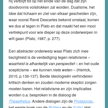
hij verblijft tot op het einde van de dag dat zijn
doodvonnis volstrokken zal worden. Dualisme, het
idee dat lichaam en ziel van elkaar gescheiden zijn,
waar vooral René Descartes bekend omstaat, komen
we dus al tegen in Plato en dat maakt het een mooi
vertrekpunt voor wie dieper op deze onderwerpen in
wilt gaan (Plato, 1987, p. 277).
Een abstracter onderwerp waar Plato zich mee
bezighield is de verdediging tegen relativisme –
waarheid is afhankelijk van perspectief
– en het oude
scepticisme –
we kunnen niets weten
– (Herrick,
2015, p.136-137). Beide ideologieën verhinderen
kritisch denken en zouden moderne skeptici zorgen
moeten baren. Het relativisme en zijn implicaties
worden o.a. besproken in de dialoog de
Theaethetus
. Andere dialogen zijn de
Protagoras
,
het eerste boek van de
Politeia
en de
Sofist
. Het