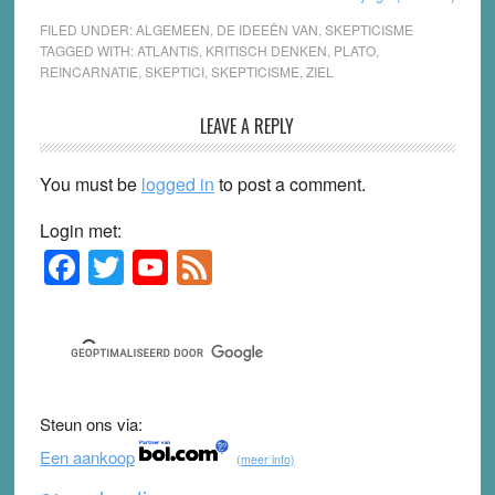
FILED UNDER:
ALGEMEEN
,
DE IDEEËN VAN
,
SKEPTICISME
TAGGED WITH:
ATLANTIS
,
KRITISCH DENKEN
,
PLATO
,
REINCARNATIE
,
SKEPTICI
,
SKEPTICISME
,
ZIEL
Reader
LEAVE A REPLY
Interactions
You must be
logged in
to post a comment.
Login met:
F
T
Y
F
Primary
Sidebar
a
wi
o
e
c
tt
u
e
e
er
T
d
b
u
Steun ons via:
o
b
Een aankoop
(meer info)
o
e