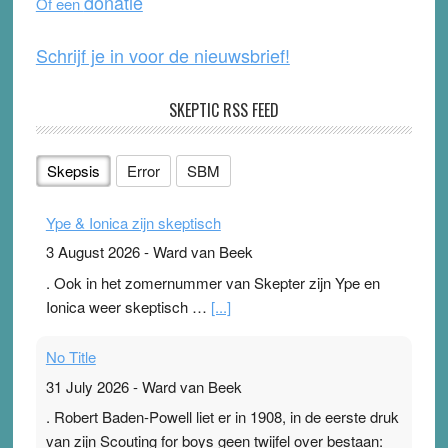
donatie
Of een
k
Schrijf je in voor de nieuwsbrief!
SKEPTIC RSS FEED
Skepsis
Error
SBM
Ype & Ionica zijn skeptisch
3 August 2026
-
Ward van Beek
. Ook in het zomernummer van Skepter zijn Ype en
Ionica weer skeptisch …
[...]
No Title
31 July 2026
-
Ward van Beek
. Robert Baden-Powell liet er in 1908, in de eerste druk
van zijn Scouting for boys geen twijfel over bestaan: