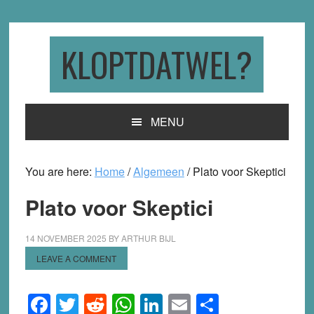
Skip
Skip
Skip
to
to
to
primary
main
primary
KLOPTDATWEL?
navigation
content
sidebar
MENU
You are here:
Home
/
Algemeen
/
Plato voor Skeptici
Plato voor Skeptici
14 NOVEMBER 2025
BY
ARTHUR BIJL
LEAVE A COMMENT
Facebook
Twitter
Reddit
WhatsApp
LinkedIn
Email
Share