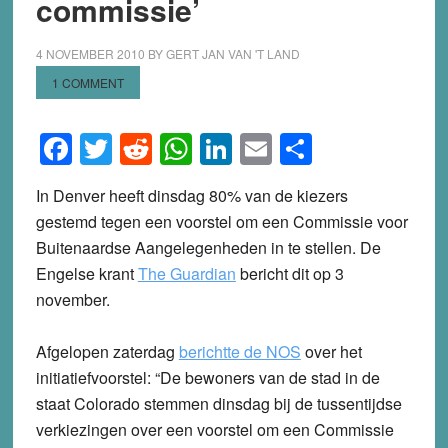
commissie’
4 NOVEMBER 2010
BY
GERT JAN VAN 'T LAND
1 COMMENT
Facebook
Twitter
Reddit
WhatsApp
LinkedIn
Email
Share
In Denver heeft dinsdag 80% van de kiezers
gestemd tegen een voorstel om een Commissie voor
Buitenaardse Aangelegenheden in te stellen. De
Engelse krant
The Guardian
bericht dit op 3
november.
Afgelopen zaterdag
berichtte de NOS
over het
initiatiefvoorstel: “De bewoners van de stad in de
staat Colorado stemmen dinsdag bij de tussentijdse
verkiezingen over een voorstel om een Commissie