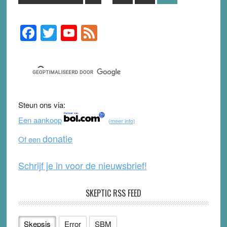
pages
to
omitted
F
T
Y
F
Primary
Sidebar
a
wi
o
e
c
tt
u
e
e
er
T
d
b
u
Steun ons via:
o
b
Een aankoop
(meer info)
o
e
donatie
Of een
k
Schrijf je in voor de nieuwsbrief!
SKEPTIC RSS FEED
Skepsis
Error
SBM