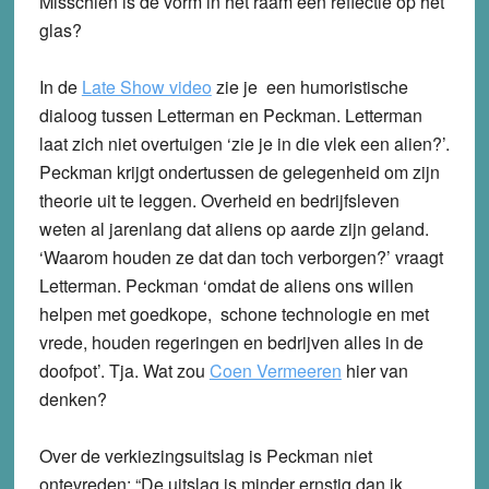
Misschien is de vorm in het raam een reflectie op het
glas?
In de
Late Show video
zie je een humoristische
dialoog tussen Letterman en Peckman. Letterman
laat zich niet overtuigen ‘zie je in die vlek een alien?’.
Peckman krijgt ondertussen de gelegenheid om zijn
theorie uit te leggen. Overheid en bedrijfsleven
weten al jarenlang dat aliens op aarde zijn geland.
‘Waarom houden ze dat dan toch verborgen?’ vraagt
Letterman. Peckman ‘omdat de aliens ons willen
helpen met goedkope, schone technologie en met
vrede, houden regeringen en bedrijven alles in de
doofpot’. Tja. Wat zou
Coen Vermeeren
hier van
denken?
Over de verkiezingsuitslag is Peckman niet
ontevreden: “De uitslag is minder ernstig dan ik