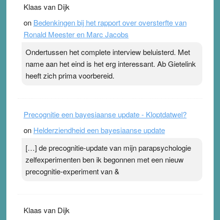
Klaas van Dijk
topsporters. Ze hopen ermee hun hartslag te verlagen
on
Bedenkingen bij het rapport over oversterfte van
terwijl ze meer zuurstof opnemen. Daarop heeft zo’n
Ronald Meester en Marc Jacobs
pleister geen effect. Maar het gevoel ‘makkelijker te
ademen’ kan goud waard zijn. Door…Lees meer
Ondertussen het complete interview beluisterd. Met
Pleisterplakkers in de topspsort ›
[...]
name aan het eind is het erg interessant. Ab Gietelink
heeft zich prima voorbereid.
Precognitie een bayesiaanse update - Kloptdatwel?
on
Helderziendheid een bayesiaanse update
[…] de precognitie-update van mijn parapsychologie
zelfexperimenten ben ik begonnen met een nieuw
precognitie-experiment van &
Klaas van Dijk