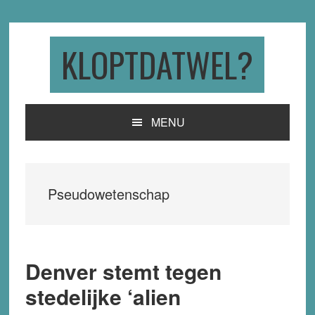
Skip
Skip
Skip
to
to
to
primary
main
primary
KLOPTDATWEL?
navigation
content
sidebar
MENU
Pseudowetenschap
Denver stemt tegen
stedelijke ‘alien