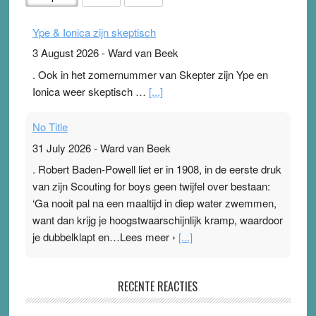
Ype & Ionica zijn skeptisch
3 August 2026
-
Ward van Beek
. Ook in het zomernummer van Skepter zijn Ype en
Ionica weer skeptisch …
[...]
No Title
31 July 2026
-
Ward van Beek
. Robert Baden-Powell liet er in 1908, in de eerste druk
van zijn Scouting for boys geen twijfel over bestaan:
‘Ga nooit pal na een maaltijd in diep water zwemmen,
want dan krijg je hoogstwaarschijnlijk kramp, waardoor
je dubbelklapt en…Lees meer ›
[...]
Pleisterplakkers in de topspsort
RECENTE REACTIES
31 July 2026
-
Ward van Beek
. Na mondtape is nu de neuspleister in trek bij