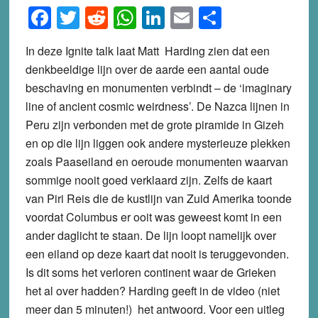
Facebook
Twitter
Reddit
WhatsApp
LinkedIn
Email
Share
In deze Ignite talk laat Matt Harding zien dat een
denkbeeldige lijn over de aarde een aantal oude
beschaving en monumenten verbindt – de ‘imaginary
line of ancient cosmic weirdness’. De Nazca lijnen in
Peru zijn verbonden met de grote piramide in Gizeh
en op die lijn liggen ook andere mysterieuze plekken
zoals Paaseiland en oeroude monumenten waarvan
sommige nooit goed verklaard zijn. Zelfs de kaart
van Piri Reis die de kustlijn van Zuid Amerika toonde
voordat Columbus er ooit was geweest komt in een
ander daglicht te staan. De lijn loopt namelijk over
een eiland op deze kaart dat nooit is teruggevonden.
Is dit soms het verloren continent waar de Grieken
het al over hadden? Harding geeft in de video (niet
meer dan 5 minuten!) het antwoord. Voor een uitleg