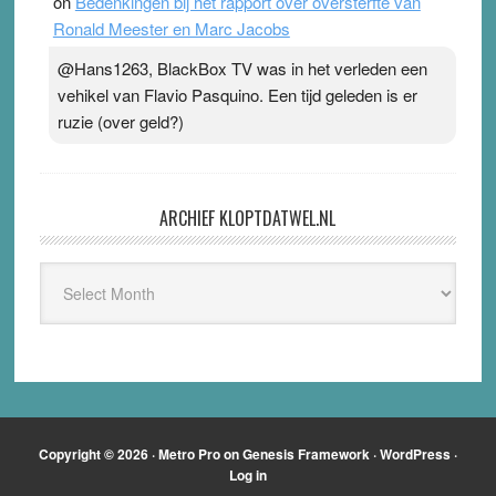
on
Bedenkingen bij het rapport over oversterfte van
Ronald Meester en Marc Jacobs
@Hans1263, BlackBox TV was in het verleden een
vehikel van Flavio Pasquino. Een tijd geleden is er
ruzie (over geld?)
ARCHIEF KLOPTDATWEL.NL
Archief
Kloptdatwel.nl
Copyright © 2026 ·
Metro Pro
on
Genesis Framework
·
WordPress
·
Log in